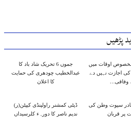
د پڑھیں
 مخصوص اوقات میں
جموں 6 تحریک شاد باد کا
ی اجازت نہیں دے
عبدالخطیب چودھری کی حمایت
 وفاقی…
کا اعلان
ہادر سپوت وطن کی
ڈپٹی کمشنر راولپنڈی کیپٹن(ر)
 پر قربان
ندیم ناصر کا دورہء کلرسیداں