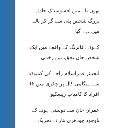
بھون نلہ میں افسوسناک حادثہ —
بزرگ شخص پلی سے گر کر نالے
میں بہہ گیا
کہوٹہ: فائرنگ کے واقعے میں ایک
شخص جاں بحق، تین زخمی
انجینئر قمراسلام راجہ کی کمبوڈیا
سے ہنگامی کال پر چکری میں 16
افراد کا کامیاب ریسکیو
عمران خان سے دوستی ہونے کے
باوجود چودھری نثار نے تحریک