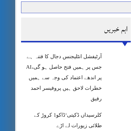
اہم خبریں
حرمت پر قربان
 کی پریس کانفرنس
آرٹیفشل انٹلیجنس دجال کا فتنہ ہے
جس پر ہمیں فتح حاصل ہو گی،AI
پر اندھے اعتماد کی وجہ سے ہمیں
خطرات لاحق ہیں پروفیسر احمد
رفیق
کلرسیداں ڈکیتی‘ڈاکو1 کروڑ کے
طلائی زیورات لے اڑے