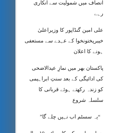
انصاف میں شمولیت سے انکاری
رہے
علی امین گنڈاپور کا وزیراعلیٰ
خیبرپختونخوا کے عہدے سے مستعفی
ہونے کا اعلان
پاکستان بھر میں نمازِ عیدالاضحی
کی ادائیگی کے بعد سنتِ ابراہیمی
کو زندہ رکھتے ہوئے قربانی کا
سلسلہ شروع
“یہ سسٹم اب نہیں چلے گا”