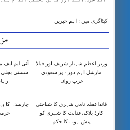
کیٹاگری میں :
اہم خبریں
مزی
وزیر اعظم شہباز شریف اور فیلڈ
آئی ایم ایف
مارشل اہم دورے پر سعودی
سستی بجلی ک
عرب روانہ
رہا،
قائداعظم نامی شہری کا شناختی
چارسدہ کا ب
کارڈ بلاک،عدالت کا شہری کو
حرمت
پیش ہونے کا حکم