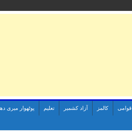
اقوامی
کالمز
آزاد کشمیر
تعلیم
پوٹھوار میری دھ