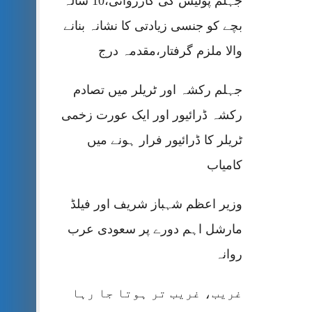
جہلم پولیس کی کارروائی،10 سالہ
بچے کو جنسی زیادتی کا نشانہ بنانے
والا ملزم گرفتار،مقدمہ درج
جہلم رکشہ اور ٹریلر میں تصادم
رکشہ ڈرائیور اور ایک عورت زخمی
ٹریلر کا ڈرائیور فرار ہونے میں
کامیاب
وزیر اعظم شہباز شریف اور فیلڈ
مارشل اہم دورے پر سعودی عرب
روانہ
غریب، غریب تر ہوتا جا رہا