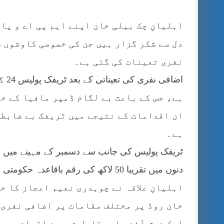
اہلیانِ چک بیلی خان اپنے ایم پی اے و پ
دل سے شکر گزار ہیں جن کی خصوصی کاوشوں 
نفری تعینات کی گئی ہے۔
اضا
ہے، جس کے باعث بے لگام ڈمپر مافیا کے خل
ان اقدامات کے نتیجے میں ٹریفک بے ضابطگ
ہے۔
دنوں میں تقریبا 50 لاکھ کی رقم باقاعدہ حکومتی خزانے میں جمع کرائی گئی۔
اہلیانِ علاقہ نے چوہدری نعیم اعجاز کا خ
خان روڈ پر مختلف مقامات پر اضافی نفری 
ایک خوش آئند اور قابلِ تحسین اقدام ہے۔