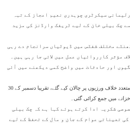
ارلیمانی سیکرٹری چوہدری نعیم اعجاز کے تہہ
سے چک بیلی خان کے لیے ٹریفک وارڈنز کی مزید
فی نفری کی تعیناتی کے بعد ٹریفک پولیس 24 گھنٹے مختلف شفٹس میں ڈیوٹیاں سرانجام دے رہی
اف مؤثر کارروائیاں عمل میں لائی جا رہی ہیں۔
یوں اور حادثات میں واضح کمی دیکھنے میں آئی
ٹریفک پولیس کی جانب سے دسمبر کے مہینے میں متعدد خلاف ورزیوں پر چالان کیے گئے، تقریبا دسمبر کے 30
صوصی شکریہ ادا کرتے ہوئے کہا ہے کہ چک بیلی
کی تعیناتی عوام کے جان و مال کے تحفظ کے لیے