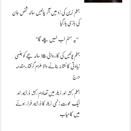
جہلم ٹرین کی زد میں آکر چالیس سالہ شخص جان
کی بازی ہارگیا
“یہ سسٹم اب نہیں چلے گا”
جہلم پولیس کی کارروائی،10 سالہ بچے کو جنسی
زیادتی کا نشانہ بنانے والا ملزم گرفتار،مقدمہ
درج
جہلم رکشہ اور ٹریلر میں تصادم رکشہ ڈرائیور اور
ایک عورت زخمی ٹریلر کا ڈرائیور فرار ہونے
میں کامیاب