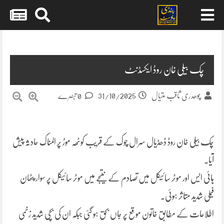
Skip
to
content
چک بیلی خان روڈ ایکسڈنٹ
31/10/2025
چوھدری ثاقب متیال
0 تبصرے
چک بیلی خان روڈ ڈھڈیال سرال چوک کے قریب کوٹھہ موڑ پر المناک حادثہ پیش
آیا۔
ہائی ایس اور موٹر سائیکل میں تصادم کے نتیجے میں موٹر سائیکل پر سوار پٹھان
فیملی شدید متاثر ہوئی۔
اطلاعات کے مطابق خاتون موقع پر جاں بحق ہو گئی جبکہ ان کی بچی شدید زخمی