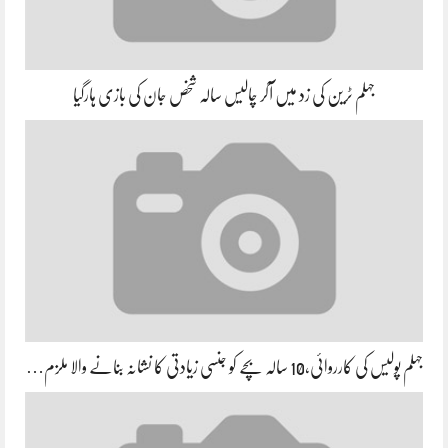
جہلم ٹرین کی زد میں آکر چالیس سالہ شخص جان کی بازی ہارگیا
جہلم پولیس کی کارروائی،10 سالہ بچے کو جنسی زیادتی کا نشانہ بنانے والا ملزم…