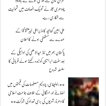
عمران خان سے دوستی ہونے کے باوجود
چودھری نثار نے تحریک انصاف میں شمولیت
سے انکاری رہے
علی امین گنڈاپور کا وزیراعلیٰ خیبرپختونخوا کے
عہدے سے مستعفی ہونے کا اعلان
پاکستان بھر میں نمازِ عیدالاضحی کی ادائیگی کے
بعد سنتِ ابراہیمی کو زندہ رکھتے ہوئے قربانی کا
سلسلہ شروع
**راولپنڈی: پٹرولیم مصنوعات کی قیمتوں میں
اضافے اور مہنگائی کے خلاف جماعت اسلامی
کا دھرنا، شہریوں کی بڑی تعداد کی شرکت**