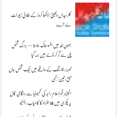
کلرسیداں ڈکیتی‘ڈاکو1 کروڑ کے طلائی زیورات
لے اڑے
بھون نلہ میں افسوسناک حادثہ — بزرگ شخص
پلی سے گر کر نالے میں بہہ گیا
کہوٹہ: فائرنگ کے واقعے میں ایک شخص جاں
بحق، تین زخمی
انجینئر قمراسلام راجہ کی کمبوڈیا سے ہنگامی کال
پر چکری میں 16 افراد کا کامیاب ریسکیو