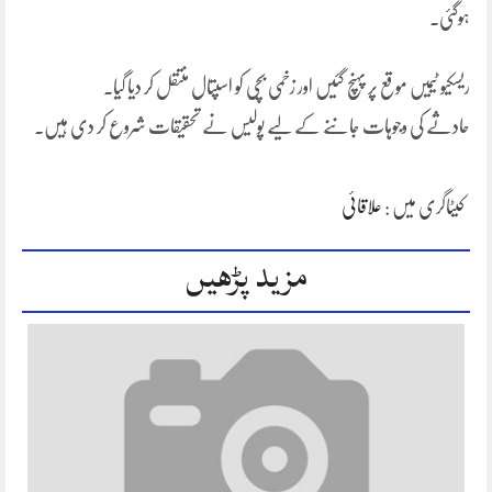
ہوگئی۔
ریسکیو ٹیمیں موقع پر پہنچ گئیں اور زخمی بچی کو اسپتال منتقل کر دیا گیا۔
حادثے کی وجوہات جاننے کے لیے پولیس نے تحقیقات شروع کر دی ہیں۔
کیٹاگری میں :
علاقائی
مزید پڑھیں