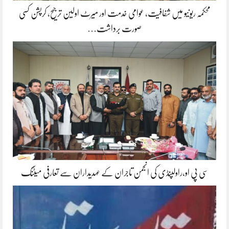
محکمہ ریونیو میں شفافیت، عوامی خدمت اور میرٹ اولین ترجیح، کرپشن کسی
صورت برداشت…
سی پی او،راولپنڈی کی انجمن تاجران کے عہدیداران سے تعارفی میٹنگ