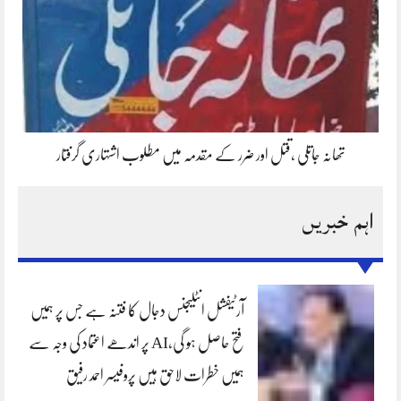
تھانہ جاتلی ،قتل اور ضرر کے مقدمہ میں مطلوب اشتہاری گرفتار
اہم خبریں
آرٹیفشل انٹلیجنس دجال کا فتنہ ہے جس پر ہمیں
فتح حاصل ہو گی،AI پر اندھے اعتماد کی وجہ سے
ہمیں خطرات لاحق ہیں پروفیسر احمد رفیق