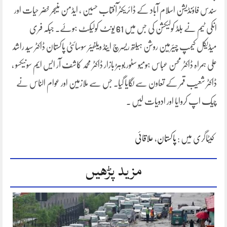
سندس فاؤنڈیشن اسلام آباد کے ڈائریکٹر آفتاب حسین ، ایڈمن منیجر خضر حیات اور
انکی ٹیم نے بلڈ کولیکشن کی جس میں 61 یونٹ کولیکٹ ہوۓ۔ جبکہ فری
میڈیکل کیمپ چیئرمین روشن ہیلتھ ریسرچ اینڈ ویلفیئر سوسائٹی پاکستان ڈاکٹر سیّد راشد
علی ہمراہ ڈاکٹر محسن عباس ہومیو سٹور بوہڑ بازار ڈاکٹر محمد کاشف آر ایس ایم سونیکسو ،
ڈاکٹر شعیب قمر کے تعاون سے لگایا گیا۔ جس سے ملازمین اور عوام الناس نے
چیک اپ کروایا اور ادویات لیں ۔
کیٹاگری میں :
پاکستان
،
علاقائی
مزید پڑھیں