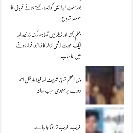
بعد سنتِ ابراہیمی کو زندہ رکھتے ہوئے قربانی کا
سلسلہ شروع
جہلم رکشہ اور ٹریلر میں تصادم رکشہ ڈرائیور اور
ایک عورت زخمی ٹریلر کا ڈرائیور فرار ہونے
میں کامیاب
وزیر اعظم شہباز شریف اور فیلڈ مارشل اہم
دورے پر سعودی عرب روانہ
غریب، غریب تر ہوتا جا رہا ہے