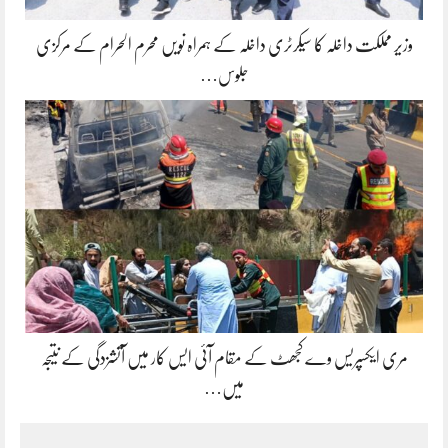
وزیر مملکت داخلہ کا سیکرٹری داخلہ کے ہمراہ نویں محرم الحرام کے مرکزی
جلوس…
مری ایکسپریس وے کجھٹ کے مقام آئی ایس کار میں آتشزدگی کے نتیجہ
میں…