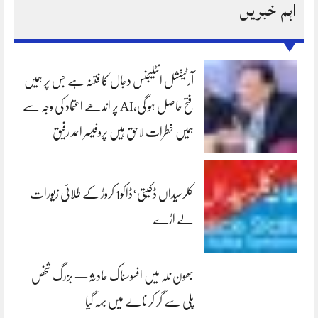
اہم خبریں
آرٹیفشل انٹلیجنس دجال کا فتنہ ہے جس پر ہمیں
فتح حاصل ہو گی،AI پر اندھے اعتماد کی وجہ سے
ہمیں خطرات لاحق ہیں پروفیسر احمد رفیق
کلرسیداں ڈکیتی‘ڈاکو1 کروڑ کے طلائی زیورات
لے اڑے
بھون نلہ میں افسوسناک حادثہ — بزرگ شخص
پلی سے گر کر نالے میں بہہ گیا