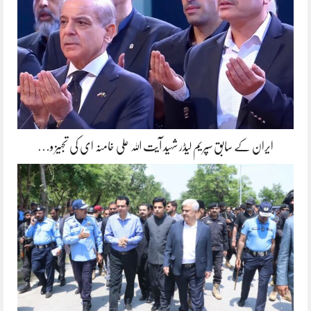
ایران کے سابق سپریم لیڈر شہید آیت اللہ علی خامنہ ای کی تجہیز و…