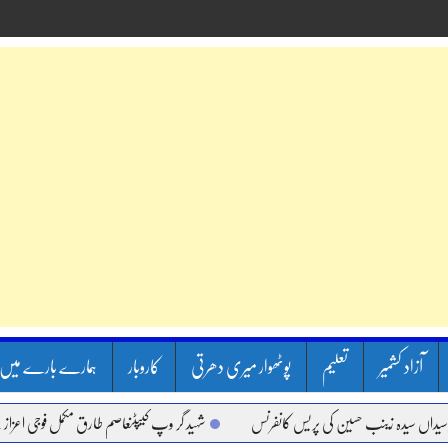
آزاد کشمیر
تعلیم
پوٹھوار میری دھرتی
کاروبار
ہمارے بارے میں
زینب حسین کی پریس کانفرنس
شہید گر وپ کیپٹنعاصم طارق مکمل فوجی اعزاز کے ساتھ سپردِ