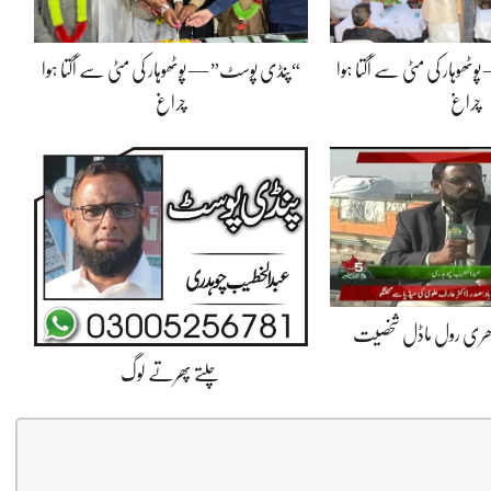
ھوہار کی مٹی سے اُگتا ہوا
“پنڈی پوسٹ” — پوٹھوہار کی مٹی سے اُگتا ہوا
چراغ
چراغ
ھری رول ماڈل شخصیت
چلتے پھرتے لوگ