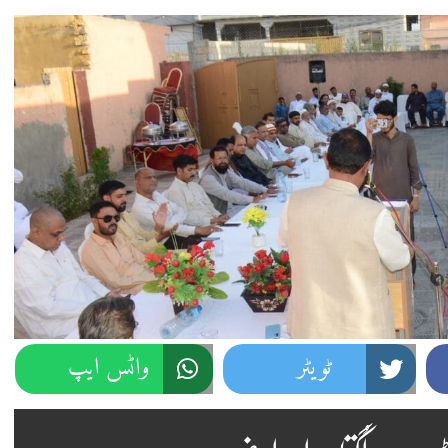
ٹویٹر
واٹس ایپ