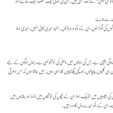
یئر ایسوسی ایشن” کے صدر بھی ہیں۔ ان کی زندگی ایک مقصد، ایک جذبے اور
ت سے بولے:
 آواز بنوں، ان کے دکھ درد بانٹوں۔ اخبار میری کمائی نہیں، میری دعا
ں سادگی چھپی ہے، جس کی ہواؤں میں ماضی کی خوشبو بسی ہے، جہاں لوگوں کے لہجے
ہے۔ گزشتہ 25 سال سے میں بھی ان ہی گلیوں، چوپالوں، اور کچی پگڈنڈیوں کا راہی ہوں۔ میں جانتا ہوں کہ اس دھرتی
 شادیوں میں شریک ہوا، جن کے بچوں کی خوشیوں میں ہنسا، اور جنازوں میں
ہے، ان کے دُکھ میرے دل کا درد ہیں۔