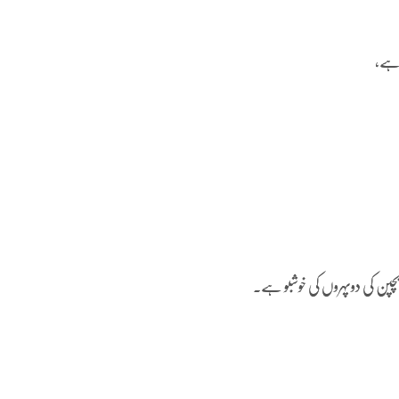
 ہے،
چپن کی دوپہروں کی خوشبو ہے۔