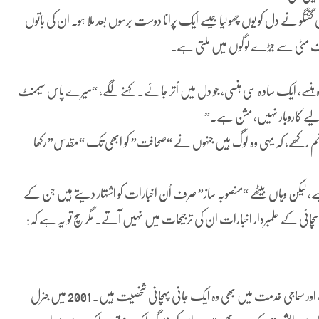
فتگو نے دل کو یوں چھو لیا جیسے ایک پُرانا دوست برسوں بعد ملا ہو۔ ان کی باتوں
صرف مٹی سے جُڑے لوگوں میں ملتی ہے۔
 ہنسے، ایک سادہ سی ہنسی، جو دل میں اُتر جائے۔ کہنے لگے، “میرے پاس سیمنٹ
ے لیے کاروبار نہیں، مشن ہے۔”
م رکھے، کہ یہی وہ لوگ ہیں جنہوں نے “صحافت” کو ابھی تک “مقدس” رکھا
ا ہے، لیکن وہاں بیٹھے “منصوبہ ساز” صرف اُن اخبارات کو اشتہار دیتے ہیں جن کے
ر سچائی کے علمبردار اخبارات ان کی ترجیحات میں نہیں آتے۔ مگر سچ تو یہ ہے کہ:
خطیب چوہدری صاحب نہ صرف صحافت میں سرگرم ہیں، بلکہ سیاست اور سماجی خدمت میں بھی وہ ایک جانی پہچانی شخصیت ہیں۔ 2001 میں جنرل