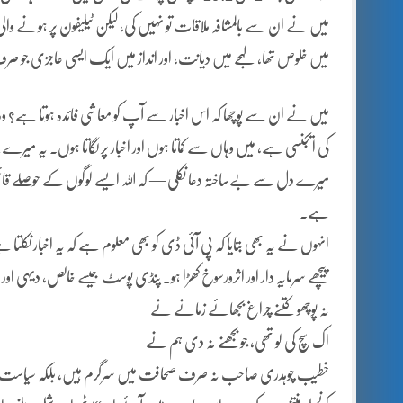
میں نے ان سے بالمشافہ ملاقات تو نہیں کی، لیکن ٹیلیفون پر ہونے والی گ
میں خلوص تھا، لہجے میں دیانت، اور انداز میں ایک ایسی عاجزی جو 
میں نے ان سے پوچھا کہ اس اخبار سے آپ کو معاشی فائدہ ہوتا ہے؟ وہ
کی ایجنسی ہے، میں وہاں سے کماتا ہوں اور اخبار پر لگاتا ہوں۔ یہ میر
میرے دل سے بےساختہ دعا نکلی — کہ اللہ ایسے لوگوں کے حوصلے قائ
ہے۔
انہوں نے یہ بھی بتایا کہ پی آئی ڈی کو بھی معلوم ہے کہ یہ اخبار نکلت
پیچھے سرمایہ دار اور اثرورسوخ کھڑا ہو۔ پنڈی پوسٹ جیسے خالص، دیہی او
نہ پوچھو کتنے چراغ بجھائے زمانے نے
اک سچ کی لو تھی، جو بجھنے نہ دی ہم نے