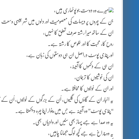
میرے وہ دوست جو پوٹھاری ہیں،
جن کے چہروں پر دیہات کی معصومیت اور دلوں میں شہر جیسی وسعت
ان کے ساتھ میرا رشتہ صرف تعلق کا نہیں،
روح کا، محبت کا اور خلوص کا رشتہ ہے۔
اور پنڈی پوسٹ دراصل ان ہی دوستوں کی زبان ہے،
ان ہی کے دکھوں کا آئینہ،
ان کی خوشیوں کا ترجمان،
اور ان کے خوابوں کا محافظ ہے۔
یہ اخبار ان کے گاؤں کی گلیوں، اُن کے بزرگوں کے خوابوں، اُن کے ب
“پنڈی پوسٹ” وہ آئینہ ہے جس میں پٹوار اپنا چہرہ دیکھتا ہے۔
یہ وہ صدا ہے جسے پہاڑ بھی سنیں اور وادیاں بھی۔
یہ وہ چراغ ہے جسے کچھ لوگ بجھانا چاہیں،