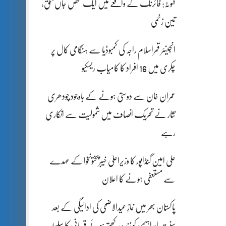
کہوٹہ: فائرنگ کے واقعے میں ایک شخص جاں بحق،
تین زخمی
انجینئر قمراسلام راجہ کی کمبوڈیا سے ہنگامی کال پر
چکری میں 16 افراد کا کامیاب ریسکیو
عمران خان سے دوستی ہونے کے باوجود چودھری
نثار نے تحریک انصاف میں شمولیت سے انکاری
رہے
علی امین گنڈاپور کا وزیراعلیٰ خیبرپختونخوا کے عہدے
سے مستعفی ہونے کا اعلان
پاکستان بھر میں نمازِ عیدالاضحی کی ادائیگی کے بعد
سنتِ ابراہیمی کو زندہ رکھتے ہوئے قربانی کا سلسلہ