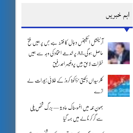
اہم خبریں
آرٹیفشل انٹلیجنس دجال کا فتنہ ہے جس پر ہمیں فتح
حاصل ہو گی،AI پر اندھے اعتماد کی وجہ سے ہمیں
خطرات لاحق ہیں پروفیسر احمد رفیق
کلرسیداں ڈکیتی‘ڈاکو1 کروڑ کے طلائی زیورات لے
اڑے
بھون نلہ میں افسوسناک حادثہ — بزرگ شخص پلی
سے گر کر نالے میں بہہ گیا