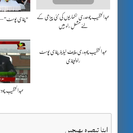
عبدالخطیب چوھدری لکھاریوں کی نئی پیڑھی کے
“پنڈی پوسٹ” — پوٹ
لئے مشعل راہ ہیں
عبدالخطیب چوہدری،چیف ایڈیٹر پنڈی پوسٹ
راولپنڈی
عبدالخطیب چود
اپنا تبصرہ بھیجیں