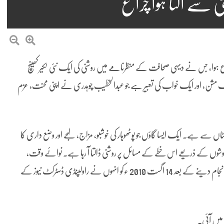
سے اُگتا ہوا چراغ
کر طلوع ہوا، جس نے دیہی صحافت کے منظرنامے میں روشنی کی ایک نئی لکیر کھینچ
شن، اور ایک خواب کی تعبیر ہے جو عبدالخطیب چوہدری نے اپنی محنت، عزم
ں سے ہے۔ ایک ایسا گاؤں جو پوٹھوہار کی خوشبو، مزاج، لہجے اور وضع داری کا
ہونے والا یہ شخص 1991ء سے اپنی قلمی کاوشوں کے ذریعے اس خطے کے مسائل پر روشنی ڈالتا آ رہا ہے۔ نوائے وقت،
روزنامہ صحافت اسلام آباد اور روزنامہ اساس جیسے اخبارات میں خدمات انجام دینے کے بعد 14 اگست 2010 ءکو انہوں نے راولپنڈی ڈسٹرکٹ نیوز کے