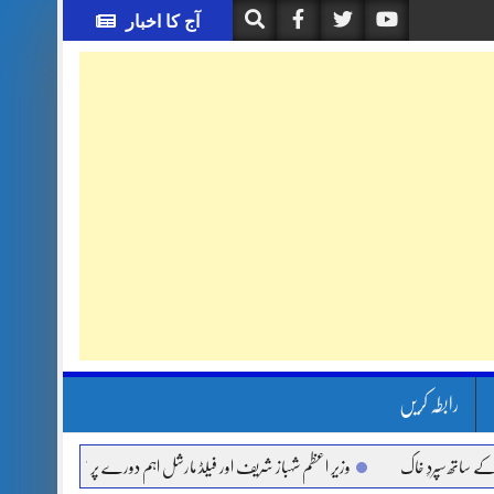
آج کا اخبار
رابطہ کریں
 خاک
وزیر اعظم شہباز شریف اور فیلڈ مارشل اہم دورے پر سعودی عرب روانہ
آئ