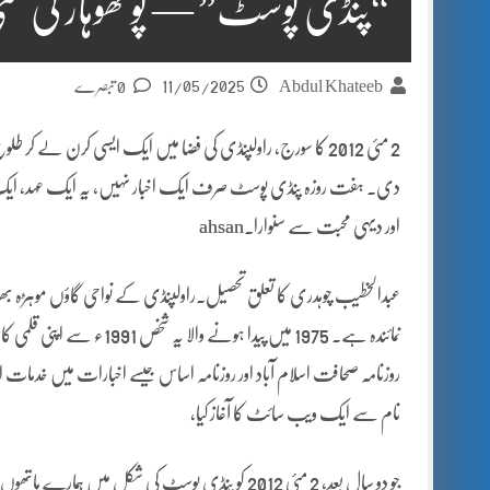
“پنڈی پوسٹ” — پوٹھوہار کی مٹی 
11/05/2025
Abdul Khateeb
0 تبصرے
2 مئی 2012 کا سورج، راولپنڈی کی فضا میں ایک ایسی کرن لے 
دی۔ ہفت روزہ پنڈی پوسٹ صرف ایک اخبار نہیں، یہ ایک عہد، ایک م
اور دیہی محبت سے سنوارا۔ahsan
عبدالخطیب چوہدری کا تعلق تحصیل۔راولپنڈی کے نواحی گاؤں موہڑہ بھٹا
نمائندہ ہے۔ 1975 میں پیدا 
نام سے ایک ویب سائٹ کا آغاز کیا،
جو دو سال بعد، 2 مئی 2012 کو پنڈی پوسٹ کی شکل میں ہمارے ہاتھوں میں آئی۔