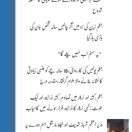
شروع
جہلم ٹرین کی زد میں آکر چالیس سالہ شخص جان کی
بازی ہارگیا
“یہ سسٹم اب نہیں چلے گا”
جہلم پولیس کی کارروائی،10 سالہ بچے کو جنسی زیادتی
کا نشانہ بنانے والا ملزم گرفتار،مقدمہ درج
جہلم رکشہ اور ٹریلر میں تصادم رکشہ ڈرائیور اور ایک
عورت زخمی ٹریلر کا ڈرائیور فرار ہونے میں کامیاب
وزیر اعظم شہباز شریف اور فیلڈ مارشل اہم دورے پر