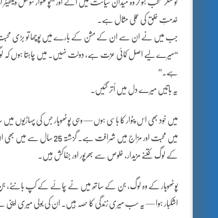
کونسلر منتخب ہو کر وہ میدان سیاست میں آئے اور “پوٹھوار سوشل ویلف
خدمتِ خلق کی عملی مثال ہے۔
جب میں نے ان سے ان کے مشن کے بارے میں پوچھا تو بڑی محب
“میرے لیے اصل کمائی عزت ہے، دولت نہیں۔ میں چاہتا ہوں کہ لوگوں کی
ہے۔”
یہ باتیں میرے دل میں اُتر گئیں۔
میں خود بھی اس پٹوار کا باسی ہوں — وہی پوٹھوہار جس کی پہاڑیوں می
میں محبت اور مزاج میں شرافت 
کے لوگ کتنے مزیدار، خلوص سے بھرپور اور جفاکش ہیں۔
پوٹھوہار کے وہ لوگ، جن کے ساتھ میں نے چائے کے کپ بانٹے، جن کی
اشکبار ہوا — یہ سب میری زندگی کا حصہ ہیں۔ ان کی بولی میری اپنی 