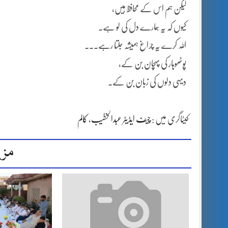
لیکن ہم اس کے محافظ ہیں،
کیوں کہ یہ ہمارے دل کی لو ہے۔
اللہ کرے یہ چراغ ہمیشہ جلتا رہے۔۔۔
پوٹھوہار کی پہچان بن کے،
دیہی دلوں کی زبان بن کے۔
کیٹاگری میں :
چیف ایڈیٹر عبدالخطیب
،
کالم
مزی