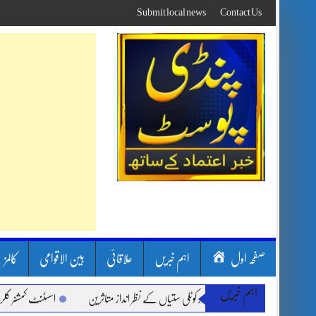
Skip
Submit local news
Contact Us
to
content
صفحہ اول
اہم خبریں
علاقائی
بین الاقوامی
کالمز
اہم خبریں
، لینڈ سلائیڈنگ اور کوٹلی ستیاں کے نظر انداز متاثرین
اسسٹنٹ کمشنر کلرسیداں سیدہ 