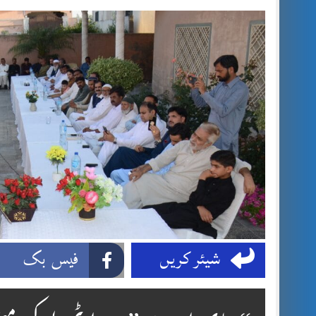
شیئر کریں
فیس بک