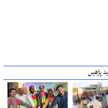
د پڑھیں