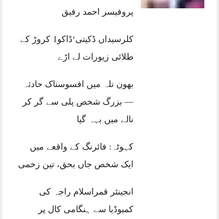
پروفیسر احمد رفیق
کلرسیداں ڈکیتی‘ڈاکو1 کروڑ کے
طلائی زیورات لے اڑے
بھون نلہ میں افسوسناک حادثہ
— بزرگ شخص پلی سے گر کر
نالے میں بہہ گیا
کہوٹہ: فائرنگ کے واقعے میں
ایک شخص جاں بحق، تین زخمی
انجینئر قمراسلام راجہ کی
کمبوڈیا سے ہنگامی کال پر