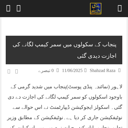
Skip
to
content
پنجاب کے سکولوں میں سمر کیمپ لگانے کی
اجازت دیدی گئی
Shahzad Raza
11/06/2025
0 تبصرے
لاہور (نمائندہ پنڈی پوسٹ)پنجاب میں شدید گرمی کے
باوجود اسکولوں کو سمر کیمپ لگانے کی اجازت دے دی
گئی۔ اسکولز ایجوکیشن ڈیپارٹمنٹ نے اس حوالے سے
نوٹیفکیشن جاری کر دیا ہے۔نوٹیفکیشن کے مطابق وزیر
تعلیم پنجاب راناسکندر حیات نےصوبے میں اسکولوں کو