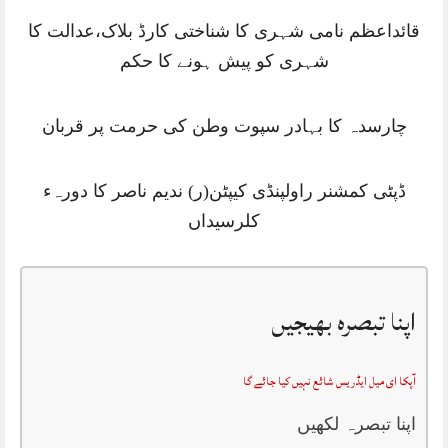
قائداعظم نامی شہری کا شناختی کارڈ بلاک،عدالت کا
شہری کو پیش ہونے کا حکم
چارسدہ کا بہادر سپوت وطن کی حرمت پر قربان
ڈپٹی کمشنر راولپنڈی کیپٹن(ر) ندیم ناصر کا دورہء
کلرسیداں
اپنا تبصرہ بھیجیں
آپکا ای میل ایڈریس شائع نہیں کیا جائے گا
اپنا تبصرہ لکھیں