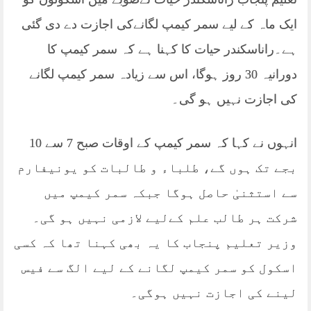
ایک ماہ کے لیے سمر کیمپ لگانےکی اجازت دے دی گئی
ہے۔راناسکندر حیات کا کہنا ہے کہ سمر کیمپ کا
دورانیہ 30 روز ہوگا، اس سے زیادہ سمر کیمپ لگانے
کی اجازت نہیں ہو گی۔
انہوں نے کہا کہ سمر کیمپ کے اوقات صبح 7 سے 10
بجے تک ہوں گے، طلباء و طالبات کو یونیفارم
سے استثنیٰ حاصل ہوگا جبکہ سمر کیمپ میں
شرکت ہر طالب علم کےلیے لازمی نہیں ہو گی۔
وزیر تعلیم پنجاب کا یہ بھی کہنا تھا کہ کسی
اسکول کو سمر کیمپ لگانے کے لیے الگ سے فیس
لینے کی اجازت نہیں ہوگی۔