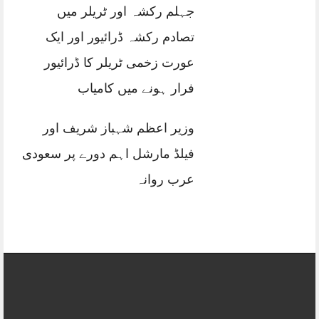
جہلم رکشہ اور ٹریلر میں
تصادم رکشہ ڈرائیور اور ایک
عورت زخمی ٹریلر کا ڈرائیور
فرار ہونے میں کامیاب
وزیر اعظم شہباز شریف اور
فیلڈ مارشل اہم دورے پر سعودی
عرب روانہ