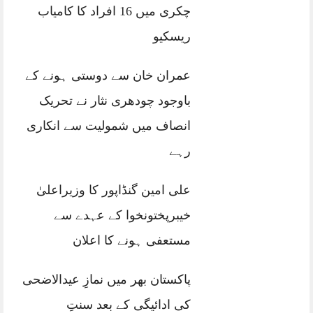
چکری میں 16 افراد کا کامیاب
ریسکیو
عمران خان سے دوستی ہونے کے
باوجود چودھری نثار نے تحریک
انصاف میں شمولیت سے انکاری
رہے
علی امین گنڈاپور کا وزیراعلیٰ
خیبرپختونخوا کے عہدے سے
مستعفی ہونے کا اعلان
پاکستان بھر میں نمازِ عیدالاضحی
کی ادائیگی کے بعد سنتِ