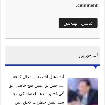
comment.
اہم خبریں
آرٹیفشل انٹلیجنس دجال کا فتنہ
ہے جس پر ہمیں فتح حاصل ہو
گی،AI پر اندھے اعتماد کی وجہ
سے ہمیں خطرات لاحق ہیں