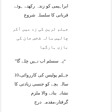
ابراہیمی کو زندہ رکھتے ہوئے
قربانی کا سلسلہ شروع
جہلم ٹرین کی زد میں آکر
چالیس سالہ شخص جان کی
بازی ہارگیا
“یہ سسٹم اب نہیں چلے گا”
جہلم پولیس کی کارروائی،10
سالہ بچے کو جنسی زیادتی کا
نشانہ بنانے والا ملزم
گرفتار،مقدمہ درج