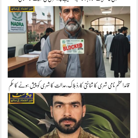
قائداعظم نامی شہری کا شناختی کارڈ بلاک،عدالت کا شہری کو پیش ہونے کا حکم