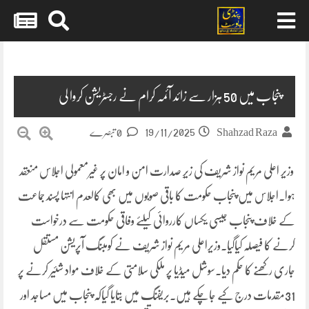
Skip
to
content
پنجاب میں 50 ہزار سے زائد آئمہ کرام نے رجسٹریشن کروا لی
19/11/2025
Shahzad Raza
0 تبصرے
وزیر اعلی مریم نواز شریف کی زیرِ صدارت امن و امان پر غیرمعمولی اجلاس منعقد
ہوا۔اجلاس میں پنجاب حکومت کا باقی صوبوں میں بھی کالعدم انتہا پسند جماعت
کے خلاف پنجاب جیسی یکساں کارروائی کیلئے وفاقی حکومت سے درخواست
کرنے کا فیصلہ کیاگیا۔وزیراعلی مریم نواز شریف نے کومبنگ آپریشن مستقل
جاری رکھنے کا حکم دیا۔سوشل میڈیا پر ملکی سلامتی کے خلاف مواد شئیر کرنے پر
31مقدمات درج کیے جاچکے ہیں۔بریفنگ میں بتایا گیاکہ پنجاب میں مساجد اور