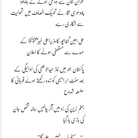
عمران خان سے دوستی ہونے کے باوجود
چودھری نثار نے تحریک انصاف میں شمولیت
سے انکاری رہے
علی امین گنڈاپور کا وزیراعلیٰ خیبرپختونخوا کے
عہدے سے مستعفی ہونے کا اعلان
پاکستان بھر میں نمازِ عیدالاضحی کی ادائیگی کے
بعد سنتِ ابراہیمی کو زندہ رکھتے ہوئے قربانی کا
سلسلہ شروع
جہلم ٹرین کی زد میں آکر چالیس سالہ شخص جان
کی بازی ہارگیا
“یہ سسٹم اب نہیں چلے گا”