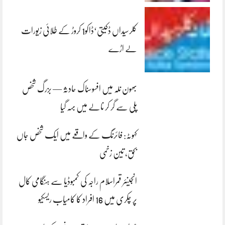
کلرسیداں ڈکیتی‘ڈاکو1 کروڑ کے طلائی زیورات
لے اڑے
بھون نلہ میں افسوسناک حادثہ — بزرگ شخص
پلی سے گر کر نالے میں بہہ گیا
کہوٹہ: فائرنگ کے واقعے میں ایک شخص جاں
بحق، تین زخمی
انجینئر قمراسلام راجہ کی کمبوڈیا سے ہنگامی کال
پر چکری میں 16 افراد کا کامیاب ریسکیو