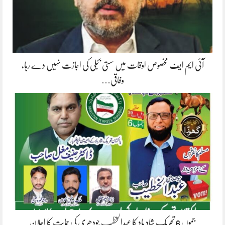
آئی ایم ایف مخصوص اوقات میں سستی بجلی کی اجازت نہیں دے رہا،
وفاقی…
جموں 6 تحریک شاد باد کا عبدالخطیب چودھری کی حمایت کا اعلان