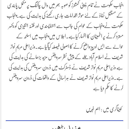
پنجاب حکومت نے تمام ڈپٹی کمشنرز کو صوبہ بھر میں وال چاکنگ پر مکمل پابندی
کے مستقل نفاذ کے لئے موثر اقدامات جاری رکھنے کی ہدایت کی ہے۔پنجاب
حکومت نے پنجاب کے عوام کی جانب سے انتہاپسندی اور فتنہ انگیزی کو یکسر
مسترد کرنے پر اطمینان کا اظہار کیاہے۔اجلاس میں پنجاب میں اسلحہ کے
حوالے سے ایس او پیز واضح کرنے کا اصولی فیصلہ کیاگیاہے۔وزیراعلی مریم نواز
شریف نے اسلام آباد حملے کے پیش نظر سرویلنس مزید بڑھانے کی ہدایت کی
ہے وزیراعلی مریم نواز شریف نے ڈسٹرکٹ میں ڈرون سرویلنس کی ہدایت کی
ہے۔وزیراعلی مریم نواز شریف نے ہراسانی کے واقعات کی ڈرون سرویلنس
کرنے کا حکم دیا ہے
کیٹاگری میں :
اہم خبریں
مزید پڑھیں