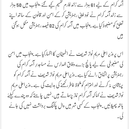
آئمہ کرام کے لیے 61 ہزار سے زائد فارم تقسیم کیے گئے-پنجاب میں 50 ہزار
سے زائد آئمہ کرام نے خود اپنی رجسٹریشن کر کے امن اور قانون کے ساتھ اپنے
تعلق کو مضبوط کیاہے۔پنجاب میں آئمہ کرام کی 82 فیصد رجسٹریشن مکمل ہوگئی
ہیں
اس پر وزیر اعلیٰ مریم نواز شریف نے اطمینان کا اظہارکیاہے۔پنجاب میں امن
کی مضبوطی کے لیے پانچ بڑے وفاق المدارس نے مساجد/ آئمہ کرام کی
رجسٹریشن پر اتفاقِ رائے کیاہے۔وزیراعلی مریم نواز شریف نے آئمہ کرام کو
پریشان نہ کرنے اور احترام کوملحوظ خاطر رکھنے کی ہدایت کی ہے۔وزیراعلیٰ مریم
نوازشریف نے کہا کہ آئمہ کرام نماز پڑھاتے ہیں،نہیں چاہتے کہ وہ چندے کیلئے
ہاتھ پھیلائیں۔ پنجاب کے کسی شہر میں وال چاکنگ برداشت نہیں کی جائے
گی۔