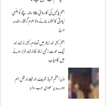
جہلم پولیس کی کارروائی،10 سالہ بچے کو جنسی
زیادتی کا نشانہ بنانے والا ملزم گرفتار،مقدمہ
درج
جہلم رکشہ اور ٹریلر میں تصادم رکشہ ڈرائیور اور
ایک عورت زخمی ٹریلر کا ڈرائیور فرار ہونے
میں کامیاب
وزیر اعظم شہباز شریف اور فیلڈ مارشل اہم
دورے پر سعودی عرب روانہ