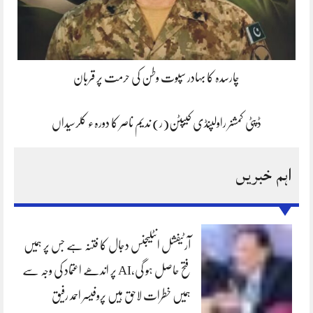
چارسدہ کا بہادر سپوت وطن کی حرمت پر قربان
ڈپٹی کمشنر راولپنڈی کیپٹن(ر) ندیم ناصر کا دورہء کلرسیداں
اہم خبریں
آرٹیفشل انٹلیجنس دجال کا فتنہ ہے جس پر ہمیں
فتح حاصل ہو گی،AI پر اندھے اعتماد کی وجہ سے
ہمیں خطرات لاحق ہیں پروفیسر احمد رفیق