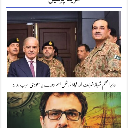
وزیر اعظم شہباز شریف اور فیلڈ مارشل اہم دورے پر سعودی عرب روانہ