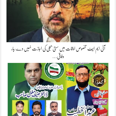
آئی ایم ایف مخصوص اوقات میں سستی بجلی کی اجازت نہیں دے رہا،
وفاقی…