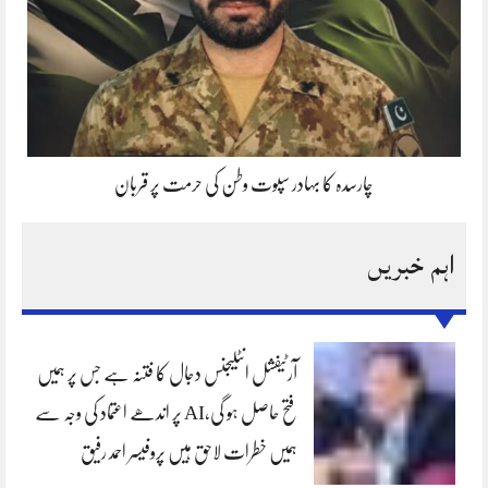
چارسدہ کا بہادر سپوت وطن کی حرمت پر قربان
اہم خبریں
آرٹیفشل انٹلیجنس دجال کا فتنہ ہے جس پر ہمیں
فتح حاصل ہو گی،AI پر اندھے اعتماد کی وجہ سے
ہمیں خطرات لاحق ہیں پروفیسر احمد رفیق