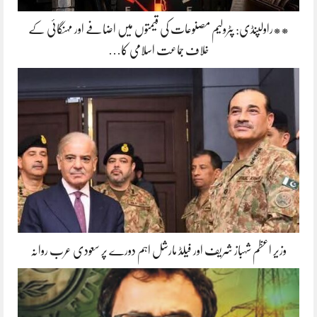
**راولپنڈی: پٹرولیم مصنوعات کی قیمتوں میں اضافے اور مہنگائی کے
خلاف جماعت اسلامی کا…
وزیر اعظم شہباز شریف اور فیلڈ مارشل اہم دورے پر سعودی عرب روانہ