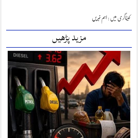
کیٹاگری میں :
اہم خبریں
مزید پڑھیں