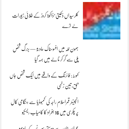
کلرسیداں ڈکیتی‘ڈاکو1 کروڑ کے طلائی زیورات
لے اڑے
بھون نلہ میں افسوسناک حادثہ — بزرگ شخص
پلی سے گر کر نالے میں بہہ گیا
کہوٹہ: فائرنگ کے واقعے میں ایک شخص جاں
بحق، تین زخمی
انجینئر قمراسلام راجہ کی کمبوڈیا سے ہنگامی کال
پر چکری میں 16 افراد کا کامیاب ریسکیو
عمران خان سے دوستی ہونے کے باوجود