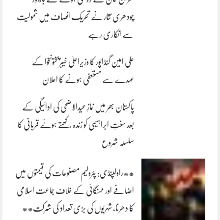
چودھری نثار نے تحریک انصاف میں شمولیت
سے انکاری رہے
علی امین گنڈاپور کا وزیراعلیٰ خیبرپختونخوا کے
عہدے سے مستعفی ہونے کا اعلان
پاکستان بھر میں نمازِ عیدالاضحی کی ادائیگی کے
بعد سنتِ ابراہیمی کو زندہ رکھتے ہوئے قربانی کا
سلسلہ شروع
**راولپنڈی: پٹرولیم مصنوعات کی قیمتوں میں
اضافے اور مہنگائی کے خلاف جماعت اسلامی
کا دھرنا، شہریوں کی بڑی تعداد کی شرکت**