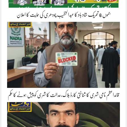
جموں 6 تحریک شاد باد کا عبدالخطیب چودھری کی حمایت کا اعلان
قائداعظم نامی شہری کا شناختی کارڈ بلاک،عدالت کا شہری کو پیش ہونے کا حکم