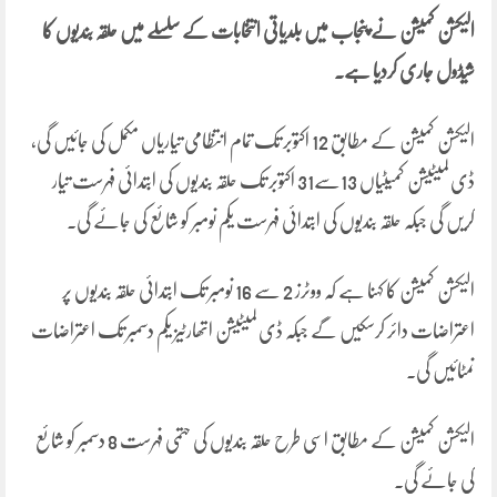
الیکشن کمیشن نے پنجاب میں بلدیاتی انتخابات کے سلسلے میں حلقہ بندیوں کا
شیڈول جاری کردیا ہے۔
الیکشن کمیشن کے مطابق 12 اکتوبر تک تمام انتظامی تیاریاں مکمل کی جائیں گی،
ڈی لمیٹیشن کمیٹیاں 13سے31 اکتوبر تک حلقہ بندیوں کی ابتدائی فہرست تیار
کریں گی جبکہ حلقہ بندیوں کی ابتدائی فہرست یکم نومبر کو شائع کی جائے گی۔
الیکشن کمیشن کا کہنا ہے کہ ووٹرز 2 سے 16 نومبر تک ابتدائی حلقہ بندیوں پر
اعتراضات دائر کرسکیں گے جبکہ ڈی لمیٹیشن اتھارٹیز یکم دسمبر تک اعتراضات
نمٹائیں گی۔
الیکشن کمیشن کے مطابق اسی طرح حلقہ بندیوں کی حتمی فہرست 8 دسمبر کو شائع
کی جائے گی۔