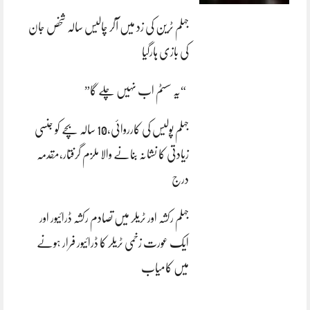
جہلم ٹرین کی زد میں آکر چالیس سالہ شخص جان
کی بازی ہارگیا
“یہ سسٹم اب نہیں چلے گا”
جہلم پولیس کی کارروائی،10 سالہ بچے کو جنسی
زیادتی کا نشانہ بنانے والا ملزم گرفتار،مقدمہ
درج
جہلم رکشہ اور ٹریلر میں تصادم رکشہ ڈرائیور اور
ایک عورت زخمی ٹریلر کا ڈرائیور فرار ہونے
میں کامیاب