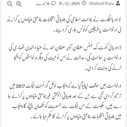
16/12/2025
Shahzad Raza
0 تبصرے
لاہور ہائیکورٹ نے جماعت اسلامی کی بلدیاتی انتخابات جماعتی بنیادوں پر کرانے
کی درخواست پر فریقین کو نوٹس جاری کر دیئے۔
لاہور ہائی کورٹ ک جسٹس سلطان تنویر سلطان احمد نے ضیاء الدین انصاری کی
درخواست پر سماعت کی، عدالت نے اس نوعیت کی دیگر درخواستوں کو یکجا
کرنے کی ہدایت کر دی۔
درخواست میں موقف اپنایا گیا ہے کہ پنجاب لوکل گورنمنٹ ایکٹ 2017 میں
ترمیم کر دی گئی ہے جس کے بعد بلدیاتی الیکشن غیر جماعتی بنیادوں پر کرائے جا
رہے ہیں، حکومت کے اس ایکٹ سے جمہوریت کو نقصان پہنچے گا، پنجاب
میں بلدیاتی انتخابات جماعتی بنیادوں پر کرانے کا حکم دیا جائے۔