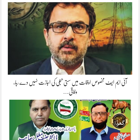
آئی ایم ایف مخصوص اوقات میں سستی بجلی کی اجازت نہیں دے رہا،
وفاقی…