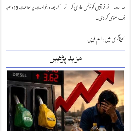
عدالت نے فریقین کو نوٹس جاری کرنے کے بعد درخواست پر سماعت 19 دسمبر
تک ملتوی کر دی۔
کیٹاگری میں :
اہم خبریں
مزید پڑھیں