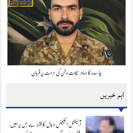
چارسدہ کا بہادر سپوت وطن کی حرمت پر قربان
اہم خبریں
آرٹیفشل انٹلیجنس دجال کا فتنہ ہے جس پر ہمیں