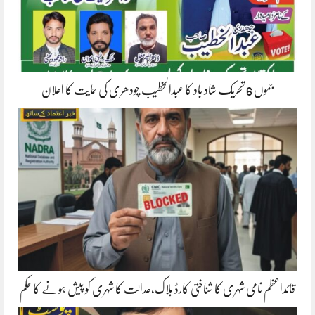
جموں 6 تحریک شاد باد کا عبدالخطیب چودھری کی حمایت کا اعلان
قائداعظم نامی شہری کا شناختی کارڈ بلاک،عدالت کا شہری کو پیش ہونے کا حکم