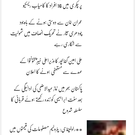
پر چکری میں 16 افراد کا کامیاب ریسکیو
عمران خان سے دوستی ہونے کے باوجود
چودھری نثار نے تحریک انصاف میں شمولیت
سے انکاری رہے
علی امین گنڈاپور کا وزیراعلیٰ خیبرپختونخوا کے
عہدے سے مستعفی ہونے کا اعلان
پاکستان بھر میں نمازِ عیدالاضحی کی ادائیگی کے
بعد سنتِ ابراہیمی کو زندہ رکھتے ہوئے قربانی کا
سلسلہ شروع
**راولپنڈی: پٹرولیم مصنوعات کی قیمتوں میں