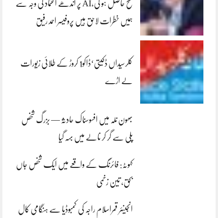
فتح حاصل ہو گی،AI پر اندھے اعتماد کی وجہ سے
ہمیں خطرات لاحق ہیں پروفیسر احمد رفیق
کلرسیداں ڈکیتی‘ڈاکو1 کروڑ کے طلائی زیورات
لے اڑے
بھون نلہ میں افسوسناک حادثہ — بزرگ شخص
پلی سے گر کر نالے میں بہہ گیا
کہوٹہ: فائرنگ کے واقعے میں ایک شخص جاں
بحق، تین زخمی
انجینئر قمراسلام راجہ کی کمبوڈیا سے ہنگامی کال