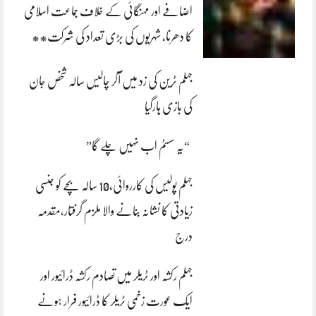
اضافے اور مہنگائی کے خلاف جماعت اسلامی
کا دھرنا، شہریوں کی بڑی تعداد کی شرکت**
جہلم ٹرین کی زد میں آکر چالیس سالہ شخص جان
کی بازی ہارگیا
“یہ سسٹم اب نہیں چلے گا”
جہلم پولیس کی کارروائی،10 سالہ بچے کو جنسی
زیادتی کا نشانہ بنانے والا ملزم گرفتار،مقدمہ
درج
جہلم رکشہ اور ٹریلر میں تصادم رکشہ ڈرائیور اور
ایک عورت زخمی ٹریلر کا ڈرائیور فرار ہونے