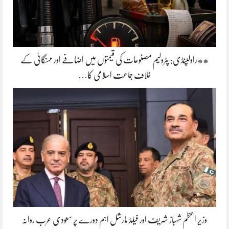
**راولپنڈی: پٹرولیم مصنوعات کی قیمتوں میں اضافے اور مہنگائی کے
خلاف جماعت اسلامی کا…
وزیر اعظم شہباز شریف اور فیلڈ مارشل اہم دورے پر سعودی عرب روانہ