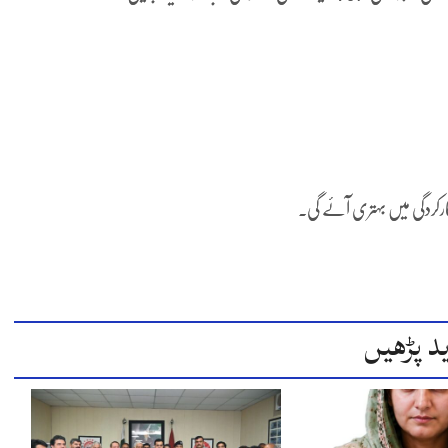
کارکردگی میں بہتری آئے گی۔
د پڑھیں