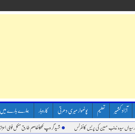
آزاد کشمیر
تعلیم
پوٹھوار میری دھرتی
کاروبار
ہمارے بارے میں
سیدہ زینب حسین کی پریس کانفرنس
شہید گر وپ کیپٹنعاصم طارق مکمل فوجی اعزاز کے ساتھ