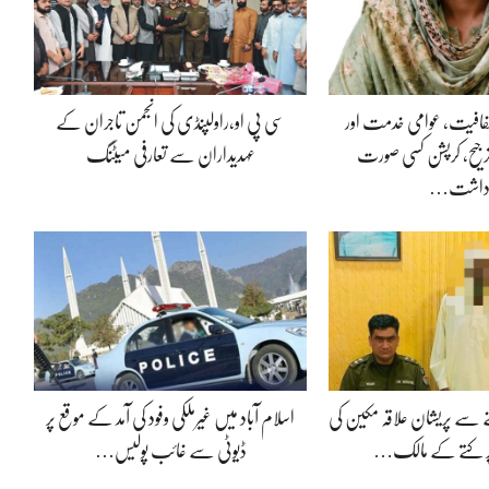
 شفافیت، عوامی خدمت اور
سی پی او،راولپنڈی کی انجمن تاجران کے
جیح، کرپشن کسی صورت
عہدیداران سے تعارفی میٹنگ
داشت…
 سے پریشان علاقہ مکین کی
اسلام آباد میں غیرملکی وفود کی آمد کے موقع پر
ر کتے کے مالک…
ڈیوٹی سے غائب پولیس…