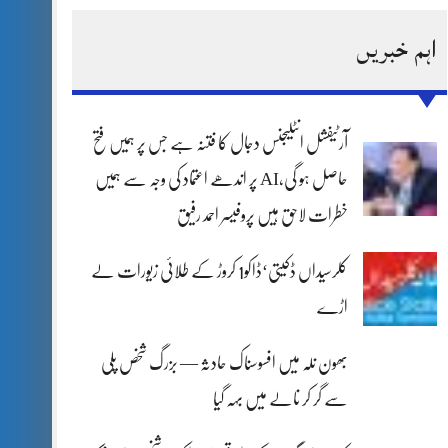
اہم خبریں
آرٹیفشل انٹلیجنس دجال کا فتنہ ہے جس پر ہمیں فتح
حاصل ہو گی،AI پر اندھے اعتماد کی وجہ سے ہمیں
خطرات لاحق ہیں پروفیسر احمد رفیق
کلرسیداں ڈکیتی‘ڈاکو1 کروڑ کے طلائی زیورات لے
اڑے
بھون نلہ میں افسوسناک حادثہ — بزرگ شخص پلی
سے گر کر نالے میں بہہ گیا