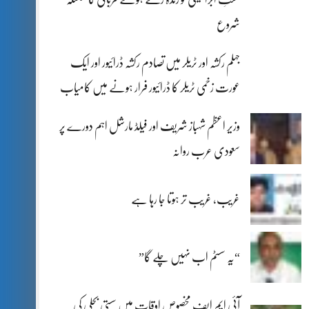
شروع
جہلم رکشہ اور ٹریلر میں تصادم رکشہ ڈرائیور اور ایک
عورت زخمی ٹریلر کا ڈرائیور فرار ہونے میں کامیاب
وزیر اعظم شہباز شریف اور فیلڈ مارشل اہم دورے پر
سعودی عرب روانہ
غریب، غریب تر ہوتا جا رہا ہے
“یہ سسٹم اب نہیں چلے گا”
آئی ایم ایف مخصوص اوقات میں سستی بجلی کی