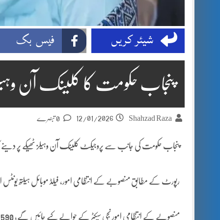
شیئر کریں
فیس بک
پنجاب حکومت کا کلینک آن وہیلز پ
12/01/2026
Shahzad Raza
0 تبصرے
پنجاب حکومت کی جانب سے پروجیکٹ کلینک آن وہیلز ٹھیکے پر دینے کا فی
رپورٹ کے مطابق منصوبے کے انتظامی امور، فیلڈ موبائل ہیلتھ یونٹس ا
منصوبے کے انتظامی امور نجی سیکٹر کے حوالے کیے جائیں گے، 590 دیہی ایمبولینس ، 791 کلینک آن وہیلز نجی شعبے کو دئیے جائیں گے۔