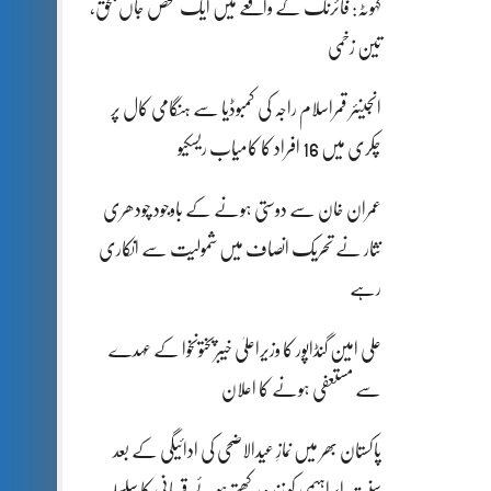
کہوٹہ: فائرنگ کے واقعے میں ایک شخص جاں بحق،
تین زخمی
انجینئر قمراسلام راجہ کی کمبوڈیا سے ہنگامی کال پر
چکری میں 16 افراد کا کامیاب ریسکیو
عمران خان سے دوستی ہونے کے باوجود چودھری
نثار نے تحریک انصاف میں شمولیت سے انکاری
رہے
علی امین گنڈاپور کا وزیراعلیٰ خیبرپختونخوا کے عہدے
سے مستعفی ہونے کا اعلان
پاکستان بھر میں نمازِ عیدالاضحی کی ادائیگی کے بعد
سنتِ ابراہیمی کو زندہ رکھتے ہوئے قربانی کا سلسلہ