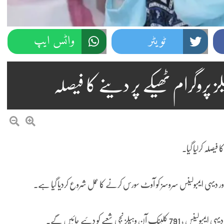
ٹویٹر
واٹس ایپ
روگرام ٹھیکے پر دینے کا فیصلہ
صلہ کرلیا گیا۔
ور دیہی ایمبولینس سروسز کو آوٹ سورس کرنے کا عمل شروع کردیا گیا ہے۔