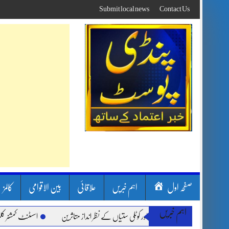
Skip
Submit local news
Contact Us
to
content
صفحہ اول
اہم خبریں
علاقائی
بین الاقوامی
کالمز
اہم خبریں
ارشیں، لینڈ سلائیڈنگ اور کوٹلی ستیاں کے نظر انداز متاثرین
اسسٹنٹ کمشنر کلرسیداں 