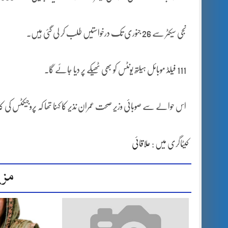
نجی سیکٹر سے 26 جنوری تک درخواستیں طلب کر لی گئی ہیں۔
111 فیلڈ موبائل ہیلتھ یونٹس کو بھی ٹھیکے پر دیا جائے گا۔
اس حوالے سے صوبائی وزیر صحت عمران نذیر کا کہنا تھا کہ پروجیکٹس کی 
کیٹاگری میں :
علاقائی
مزی