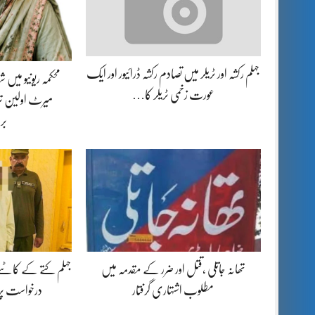
جہلم رکشہ اور ٹریلر میں تصادم رکشہ ڈرائیور اور ایک
محکمہ ریونیو میں
عورت زخمی ٹریلر کا…
میرٹ اولین تر
بر
تھانہ جاتلی ،قتل اور ضرر کے مقدمہ میں
جہلم کتے کے کاٹنے
مطلوب اشتہاری گرفتار
درخواست پ