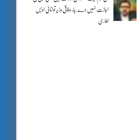
اجازت نہیں دے رہا، وفاقی وزیر توانائی اویس
لغاری