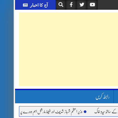
آج کا اخبار
رابطہ کریں
 سپردِ خاک
وزیر اعظم شہباز شریف اور فیلڈ مارشل اہم دورے پر سعودی عرب روانہ