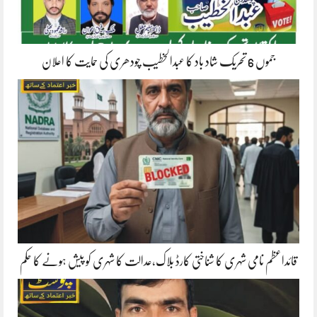
جموں 6 تحریک شاد باد کا عبدالخطیب چودھری کی حمایت کا اعلان
قائداعظم نامی شہری کا شناختی کارڈ بلاک،عدالت کا شہری کو پیش ہونے کا حکم