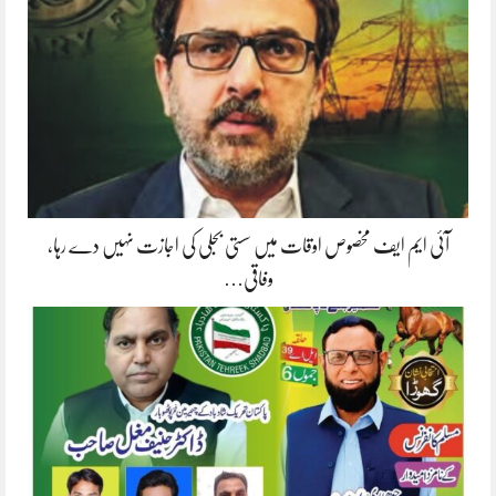
آئی ایم ایف مخصوص اوقات میں سستی بجلی کی اجازت نہیں دے رہا،
وفاقی…