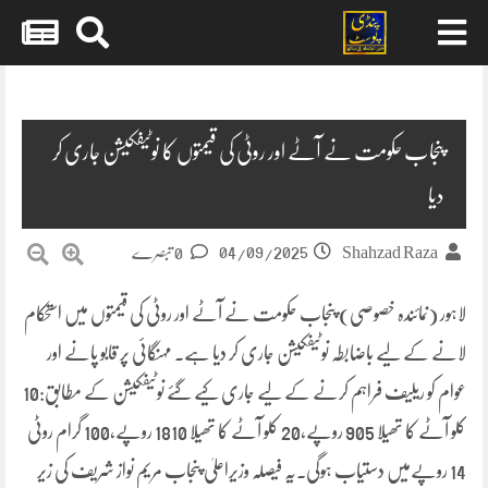
Skip
to
content
پنجاب حکومت نے آٹے اور روٹی کی قیمتوں کا نوٹیفکیشن جاری کر
دیا
04/09/2025
Shahzad Raza
0 تبصرے
لاہور (نمائندہ خصوصی) پنجاب حکومت نے آٹے اور روٹی کی قیمتوں میں استحکام
لانے کے لیے باضابطہ نوٹیفکیشن جاری کر دیا ہے۔ مہنگائی پر قابو پانے اور
عوام کو ریلیف فراہم کرنے کے لیے جاری کیے گئے نوٹیفکیشن کے مطابق:10
کلو آٹے کا تھیلا 905 روپے,20 کلو آٹے کا تھیلا 1810 روپے,100 گرام روٹی
14 روپےمیں دستیاب ہوگی۔یہ فیصلہ وزیراعلیٰ پنجاب مریم نواز شریف کی زیر