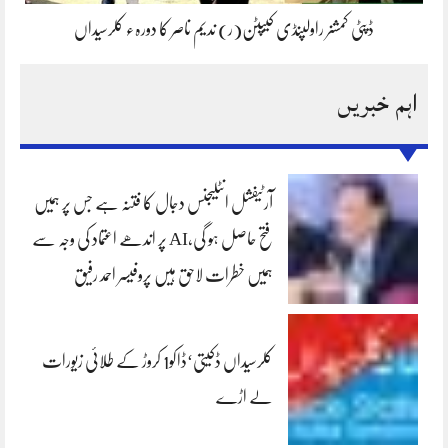
ڈپٹی کمشنر راولپنڈی کیپٹن(ر) ندیم ناصر کا دورہء کلرسیداں
اہم خبریں
آرٹیفشل انٹلیجنس دجال کا فتنہ ہے جس پر ہمیں
فتح حاصل ہو گی،AI پر اندھے اعتماد کی وجہ سے
ہمیں خطرات لاحق ہیں پروفیسر احمد رفیق
کلرسیداں ڈکیتی‘ڈاکو1 کروڑ کے طلائی زیورات
لے اڑے