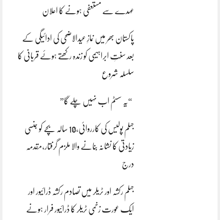
عہدے سے مستعفی ہونے کا اعلان
پاکستان بھر میں نمازِ عیدالاضحی کی ادائیگی کے
بعد سنتِ ابراہیمی کو زندہ رکھتے ہوئے قربانی کا
سلسلہ شروع
“یہ سسٹم اب نہیں چلے گا”
جہلم پولیس کی کارروائی،10 سالہ بچے کو جنسی
زیادتی کا نشانہ بنانے والا ملزم گرفتار،مقدمہ
درج
جہلم رکشہ اور ٹریلر میں تصادم رکشہ ڈرائیور اور
ایک عورت زخمی ٹریلر کا ڈرائیور فرار ہونے