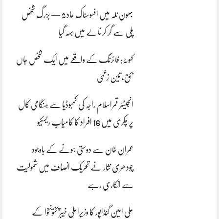
بھون نلہ میں افسوسناک حادثہ — بزرگ شخص
پلی سے گر کر نالے میں بہہ گیا
کہوٹہ: فائرنگ کے واقعے میں ایک شخص جاں
بحق، تین زخمی
انجینئر قمراسلام راجہ کی کمبوڈیا سے ہنگامی کال
پر چکری میں 16 افراد کا کامیاب ریسکیو
عمران خان سے دوستی ہونے کے باوجود
چودھری نثار نے تحریک انصاف میں شمولیت
سے انکاری رہے
علی امین گنڈاپور کا وزیراعلیٰ خیبرپختونخوا کے