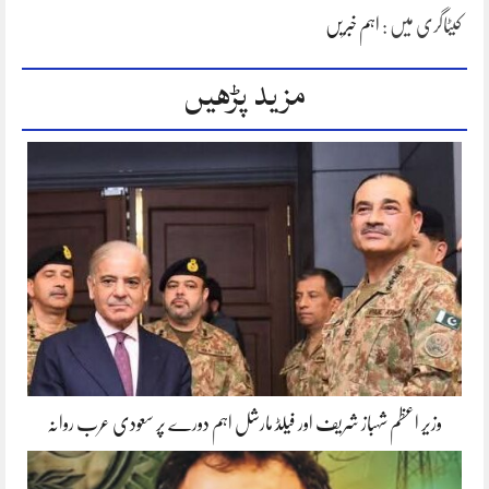
کیٹاگری میں :
اہم خبریں
مزید پڑھیں
وزیر اعظم شہباز شریف اور فیلڈ مارشل اہم دورے پر سعودی عرب روانہ