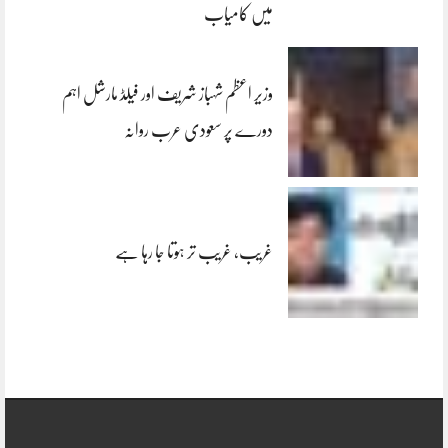
میں کامیاب
وزیر اعظم شہباز شریف اور فیلڈ مارشل اہم
دورے پر سعودی عرب روانہ
غریب، غریب تر ہوتا جا رہا ہے