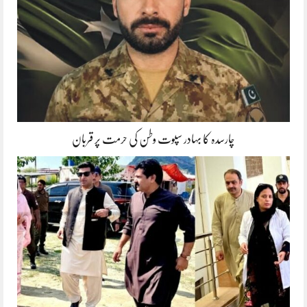
چارسدہ کا بہادر سپوت وطن کی حرمت پر قربان