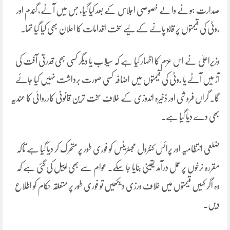
صدارت ہونے والے خصوصی اجلاس کے بعد کیا گیا، جس میں آٹے، گندم اور
روٹی کی قیمتوں پر قابو پانے کے لیے سخت اقدامات کا اعلان بھی کیا گیا تھا۔
وزیراعلیٰ نے اس عزم کا اظہار کیا ہے کہ سیلاب یا دیگر کسی بھی قدرتی آفت کی
آڑ میں آٹے یا روٹی کی قیمتوں میں اضافہ کسی صورت برداشت نہیں کیا جائے
گا۔ گراں فروشی اور ذخیرہ اندوزی کے خلاف سخت ترین قانونی کارروائی کا عندیہ
بھی دے دیا گیا ہے۔
ضلعی انتظامیہ اور پرائس کنٹرول مجسٹریٹس کو فوری طور پر متحرک کر دیا گیا ہے تاکہ
مقررہ نرخوں پر عمل درآمد یقینی بنایا جا سکے۔ عوام سے بھی اپیل کی گئی ہے کہ
وہ اگر کہیں قیمتوں میں خلاف ورزی دیکھیں تو فوری طور پر متعلقہ حکام کو اطلاع
دیں۔