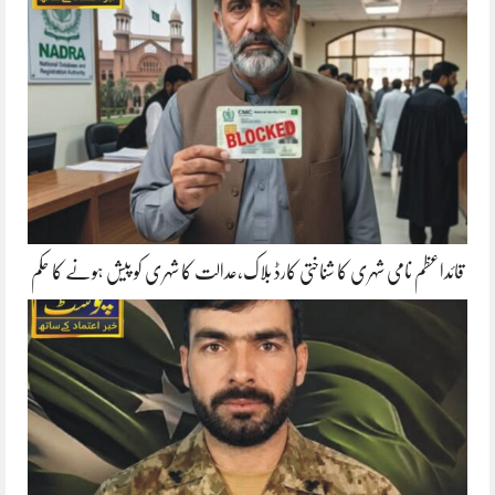
قائداعظم نامی شہری کا شناختی کارڈ بلاک،عدالت کا شہری کو پیش ہونے کا حکم