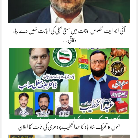
آئی ایم ایف مخصوص اوقات میں سستی بجلی کی اجازت نہیں دے رہا،
وفاقی…
جموں 6 تحریک شاد باد کا عبدالخطیب چودھری کی حمایت کا اعلان