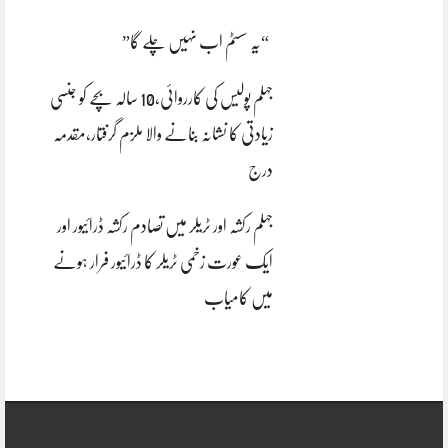
“یہ سسٹم اب نہیں چلے گا”
جہلم پولیس کی کارروائی،10 سالہ بچے کو جنسی
زیادتی کا نشانہ بنانے والا ملزم گرفتار،مقدمہ
درج
جہلم رکشہ اور ٹریلر میں تصادم رکشہ ڈرائیور اور
ایک عورت زخمی ٹریلر کا ڈرائیور فرار ہونے
میں کامیاب