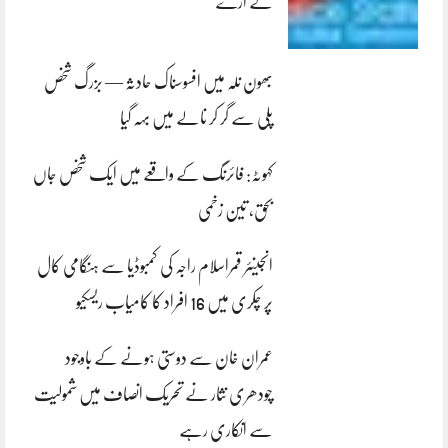
لے اڑے
بھون نلہ میں افسوسناک حادثہ — بزرگ شخص
پلی سے گر کر نالے میں بہہ گیا
کہوٹہ: فائرنگ کے واقعے میں ایک شخص جاں
بحق، تین زخمی
انجینئر قمراسلام راجہ کی کمبوڈیا سے ہنگامی کال
پر چکری میں 16 افراد کا کامیاب ریسکیو
عمران خان سے دوستی ہونے کے باوجود
چودھری نثار نے تحریک انصاف میں شمولیت
سے انکاری رہے