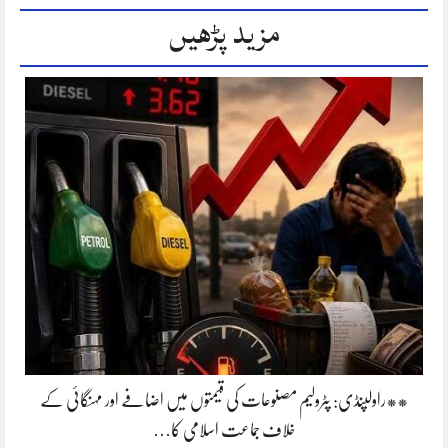
مزید پڑھیں
**راولپنڈی: پٹرولیم مصنوعات کی قیمتوں میں اضافے اور مہنگائی کے
خلاف جماعت اسلامی کا…