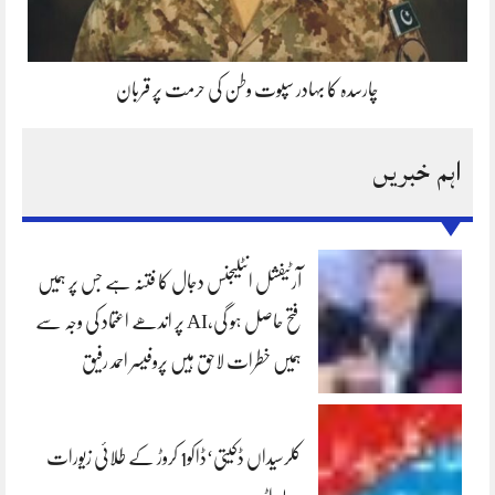
چارسدہ کا بہادر سپوت وطن کی حرمت پر قربان
اہم خبریں
آرٹیفشل انٹلیجنس دجال کا فتنہ ہے جس پر ہمیں
فتح حاصل ہو گی،AI پر اندھے اعتماد کی وجہ سے
ہمیں خطرات لاحق ہیں پروفیسر احمد رفیق
کلرسیداں ڈکیتی‘ڈاکو1 کروڑ کے طلائی زیورات