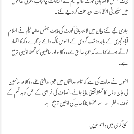
چیف جسٹس لاہور ہائی کورٹ عالیہ نیلم کے احکامات پر پنجاب بھر کی عدالتوں
میں سیکیورٹی انتظامات مزید سخت کر دیے گئے۔
جاری کیے گئے بیان میں لاہور ہائی کورٹ کی چیف جسٹس عالیہ نیلم نے اسلام
آباد کچہری کے باہر دہشت گردی کے افسوس ناک واقعے پر گہرے دکھ کا اظہار
کرتے ہوئے کہا ہے کہ ججز، عدالتی عملے، وکلاء اور سائلین کا تحفظ اوّلین ترجیح
ہے۔
انہوں نے ہدایت کی ہے کہ تمام عدالتوں میں ججز، عدالتی عملے، وکلاء، سائلین
کی جان و مال کا تحفظ یقینی بنایا جائے، انصاف کی فراہمی کے عمل کو ہر قسم کے
خوف و خطرے سے محفوظ بنانا عدلیہ کی اوّلین ترجیح ہے۔
کیٹاگری میں :
اہم خبریں