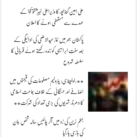
علی امین گنڈاپور کا وزیراعلیٰ خیبرپختونخوا کے
عہدے سے مستعفی ہونے کا اعلان
پاکستان بھر میں نمازِ عیدالاضحی کی ادائیگی کے
بعد سنتِ ابراہیمی کو زندہ رکھتے ہوئے قربانی کا
سلسلہ شروع
**راولپنڈی: پٹرولیم مصنوعات کی قیمتوں میں
اضافے اور مہنگائی کے خلاف جماعت اسلامی
کا دھرنا، شہریوں کی بڑی تعداد کی شرکت**
جہلم ٹرین کی زد میں آکر چالیس سالہ شخص جان
کی بازی ہارگیا