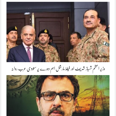
وزیر اعظم شہباز شریف اور فیلڈ مارشل اہم دورے پر سعودی عرب روانہ