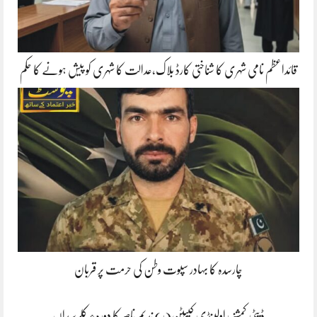
قائداعظم نامی شہری کا شناختی کارڈ بلاک،عدالت کا شہری کو پیش ہونے کا حکم
چارسدہ کا بہادر سپوت وطن کی حرمت پر قربان
ڈپٹی کمشنر راولپنڈی کیپٹن(ر) ندیم ناصر کا دورہء کلرسیداں