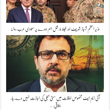
وزیر اعظم شہباز شریف اور فیلڈ مارشل اہم دورے پر سعودی عرب روانہ
آئی ایم ایف مخصوص اوقات میں سستی بجلی کی اجازت نہیں دے رہا،
وفاقی…