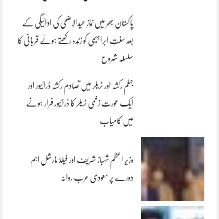
پاکستان بھر میں نمازِ عیدالاضحی کی ادائیگی کے
بعد سنتِ ابراہیمی کو زندہ رکھتے ہوئے قربانی کا
سلسلہ شروع
جہلم رکشہ اور ٹریلر میں تصادم رکشہ ڈرائیور اور
ایک عورت زخمی ٹریلر کا ڈرائیور فرار ہونے
میں کامیاب
وزیر اعظم شہباز شریف اور فیلڈ مارشل اہم
دورے پر سعودی عرب روانہ