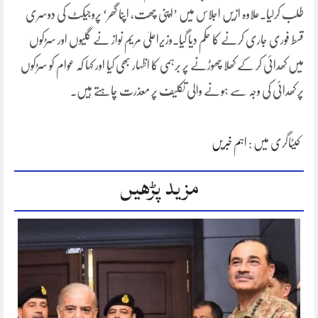
طلب کرلیا۔علاوہ ازیں اجلاس میں ’اپنی چھت، اپنا گھر‘ پروجیکٹ کی دوسری
قسط فوری جاری کرنے کا حکم دیا گیا۔وزیراعلیٰ مریم نواز نے گلیوں اور سڑکوں
میں کھدائی کر کے کھلا چھوڑنے پر برہمی کا اظہار بھی کیا اور کہا کہ عوام کو سڑکوں
پر کھدائی کی وجہ سے ہونے والی تکلیف پر معذرت چاہتے ہیں۔
کیٹاگری میں :
اہم خبریں
مزید پڑھیں