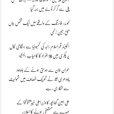
پلی سے گر کر نالے میں بہہ گیا
کہوٹہ: فائرنگ کے واقعے میں ایک شخص جاں
بحق، تین زخمی
انجینئر قمراسلام راجہ کی کمبوڈیا سے ہنگامی کال
پر چکری میں 16 افراد کا کامیاب ریسکیو
عمران خان سے دوستی ہونے کے باوجود
چودھری نثار نے تحریک انصاف میں شمولیت
سے انکاری رہے
علی امین گنڈاپور کا وزیراعلیٰ خیبرپختونخوا کے
عہدے سے مستعفی ہونے کا اعلان