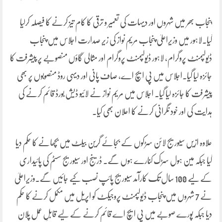
پنجاب بھر میں شہروں اور دیہات کی تعمیر و ترقی کا کام تیز کرنے کا فیصلہ کرلیا
گیا۔لاہور میں وزیراعلیٰ پنجاب مریم نواز کی زیرِ صدارت اجلاس میں پنجاب
ڈیولپمنٹ پروگرام، لاہور ڈیولپمنٹ پروگرام اور مثالی گاؤں منصوبے پر پیشرفت کا
جائزہ لیا گیا۔اجلاس میں پی ایچ اے، صاف پانی اور دیہی روڈ منصوبوں پر بھی
پیشرفت کا جائزہ لیا گیا۔ اجلاس میں مریم نواز نے لائیو ڈیش بورڈ قائم کرنے کی
ہدایت کی اور خود نگرانی کرنے کا اعلان بھی کیا۔
علاوہ ازیں سیوریج لائن سڑکوں کے بجائے گرین بیلٹ میں بچھانے کا حکم دیا
گیا جبکہ مین ہول سڑک کنارے ہوں گے۔ ڈرینج اور سیوریج سسٹم کی پائیداری
کے لیے 100 سال تک کارآمد سیوریج پائپ نصب کیے جائیں گے۔وزیراعلیٰ
نے 7 شہروں میں پنجاب ڈیولپمنٹ پروجیکٹ کو اپریل میں مکمل کرنے کا حکم
دیا جبکہ پورے صوبے میں پی ایچ اے قائم کرنے کے لیے قابلِ عمل پلان