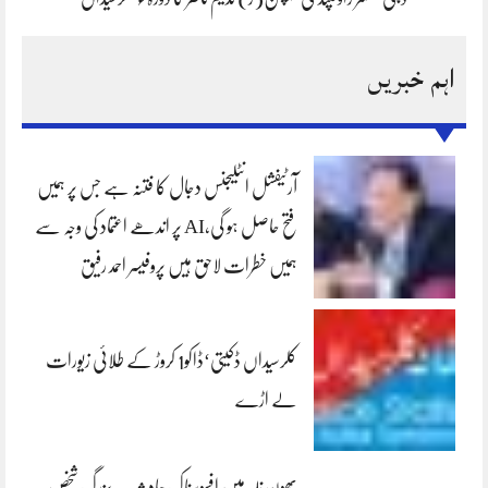
اہم خبریں
آرٹیفشل انٹلیجنس دجال کا فتنہ ہے جس پر ہمیں
فتح حاصل ہو گی،AI پر اندھے اعتماد کی وجہ سے
ہمیں خطرات لاحق ہیں پروفیسر احمد رفیق
کلرسیداں ڈکیتی‘ڈاکو1 کروڑ کے طلائی زیورات
لے اڑے
بھون نلہ میں افسوسناک حادثہ — بزرگ شخص