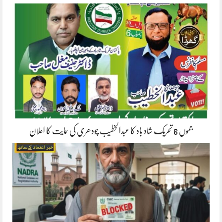
جموں 6 تحریک شاد باد کا عبدالخطیب چودھری کی حمایت کا اعلان