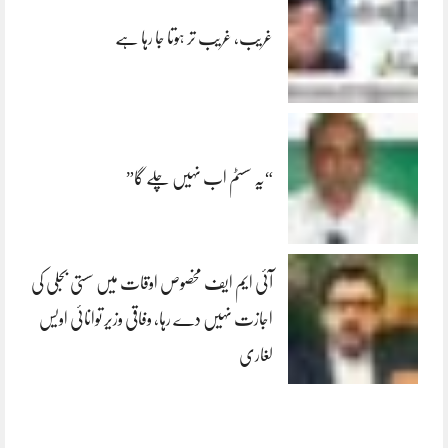
غریب، غریب تر ہوتا جا رہا ہے
“یہ سسٹم اب نہیں چلے گا”
آئی ایم ایف مخصوص اوقات میں سستی بجلی کی
اجازت نہیں دے رہا، وفاقی وزیر توانائی اویس
لغاری