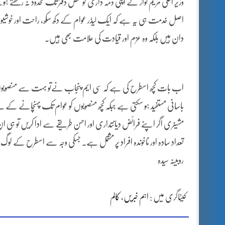
وزیر اعلیٰ مریم نواز نے اپنی ذمہ داری کو محض دفتر تک محدود نہ رکھتے 
اصل خدمت ہی یہ ہے کہ ایک لیڈر عوام کے دکھ سکھ، راحت اور خوشیوں
دان ہیں بلکہ وہ عزم اور قیادت کی علامت بھی ہیں۔
اب بات کچھ اسطرح کی ہے کہ سی ایم پنجاب نےتو بہت سے منصوبوں کا 
باسانی مستفید ہو سکتی ہے جبکہ کچھ منصوبوں کو عوام تک پہنچانے کے لیے 
مشینری اگر اپنے فرائض دیانتداری اور احسن طریقے سے ادا کریں تو ہی ان
تعداد سادہ اور ناخوندہ افراد پر مشتمل ہے۔ جسکی وجہ سے اسطرح کے لوگ 
روبینہ سیدہ
کیٹاگری میں :
اہم خبریں
،
کالم