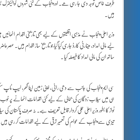
طرف خاص توجہ دی جا رہی ھے۔ اور پنجاب کے کئی شہروں کوالیکٹرک بسوں 
ہیں۔
وزیر اعلیٰ پنجاب نے مذہبی اقلیتوں کے لیے بھی تاریخی اقدام اٹھائیں 
لیے مالی امداد، مینارٹی کارڈ جاری کیا گیا جو تاریخ ساز اقدام ہیں۔ ع
ساتھ ان کی مالی امداد کا فیصلہ کیا ۔
سی ایم پنجاب کی جانب سے دھی رانی، اپنی زمین اپنا گھر، لیپ ٹاپ س
ہی میں سیلاب زدگان کی بحالی کے لیے کئی اقدامات اٹھانے پر خوب سراہ
نواز کا بطور وزیر اعلیٰ عملی کردار قابل تعریف ہے۔ نہ صرف پاکستان کی 
تیزی سے پنجاب کے عوام کی تعمیر ترقی کے لیے اقدامات کر رہی ہیں۔ تو