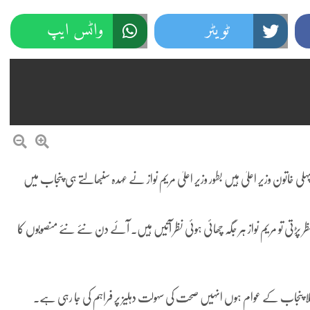
ٹویٹر
واٹس ایپ
لی خاتون وزیر اعلیٰ ہیں بطور وزیر اعلیٰ مریم نواز نے عہدہ سنبھالتے ہی پنجاب میں
 نظر پڑتی تو مریم نواز ہر جگہ چھائی ہوئی نظر آتیں ہیں۔ آئے دن نئے نئے منصوبوں کا
ا پنجاب کے عوام ہوں انہیں صحت کی سہولت دہلیز پر فراہم کی جا رہی ہے۔