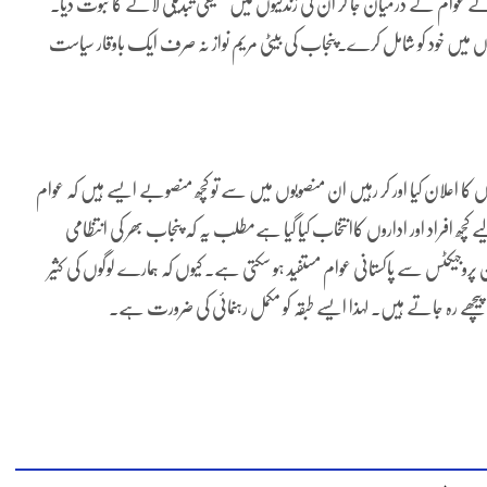
ہوئے عوام کے درمیان جا کر ان کی زندگیوں میں حقیقی تبدیلی لانے کا ثبوت دیا۔
 میں خود کو شامل کرے۔پنجاب کی بیٹی مریم نواز نہ صرف ایک باوقار سیاست
اعلان کیا اور کر رہیں ان منصوبوں میں سے تو کچھ منصوبے ایسے ہیں کہ عوام
کچھ افراد اور اداروں کاانتخاب کیا گیا ہےمطلب یہ کہ پنجاب بھر کی انتظامی
 پروجیکٹس سے پاکستانی عوام مستفید ہو سکتی ہے۔ کیوں کہ ہمارے لوگوں کی کثیر
پیچھے رہ جاتے ہیں۔ لہذا ایسے طبقہ کو مکمل رہنمائی کی ضرورت ہے۔