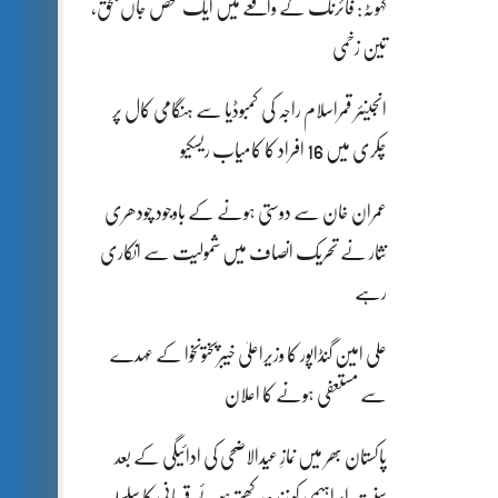
کہوٹہ: فائرنگ کے واقعے میں ایک شخص جاں بحق،
تین زخمی
انجینئر قمراسلام راجہ کی کمبوڈیا سے ہنگامی کال پر
چکری میں 16 افراد کا کامیاب ریسکیو
عمران خان سے دوستی ہونے کے باوجود چودھری
نثار نے تحریک انصاف میں شمولیت سے انکاری
رہے
علی امین گنڈاپور کا وزیراعلیٰ خیبرپختونخوا کے عہدے
سے مستعفی ہونے کا اعلان
پاکستان بھر میں نمازِ عیدالاضحی کی ادائیگی کے بعد
سنتِ ابراہیمی کو زندہ رکھتے ہوئے قربانی کا سلسلہ