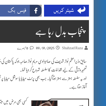
شیئر کریں
فیس بک
پنجاب بدل رہا ہے
08/10/2025
Shahzad Raza
0 تبصرے
سابق وزیراعظم نواز شریف کی صاحبزادی مریم نواز صاحبہ جو کہ پاکستان کی پہ
تعمیر وترقی کے لیے اقدامات کا سلسلہ شروع کر دیا تھا۔
اور یہ سلسلہ بہتر سے بہتر ہوتا گیا۔ جب بھی پرنٹ میڈیا یا سوشل میڈیا پر
آغاز ہوتا ہے۔
کسی بھی مرض میں مبتل