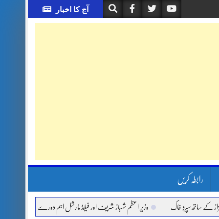
آج کا اخبار
رابطہ کریں
اتھ سپردِ خاک
وزیر اعظم شہباز شریف اور فیلڈ مارشل اہم دورے پر سعودی عرب روانہ