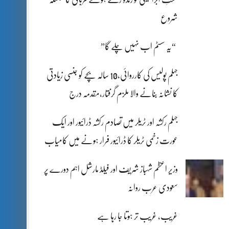
شروع
“یہ سسٹم اب نہیں چلے گا”
جہلم پولیس کی کارروائی،10 سالہ بچے کو جنسی زیادتی
کا نشانہ بنانے والا ملزم گرفتار،مقدمہ درج
جہلم رکشہ اور ٹریلر میں تصادم رکشہ ڈرائیور اور ایک
عورت زخمی ٹریلر کا ڈرائیور فرار ہونے میں کامیاب
وزیر اعظم شہباز شریف اور فیلڈ مارشل اہم دورے پر
سعودی عرب روانہ
غریب، غریب تر ہوتا جا رہا ہے