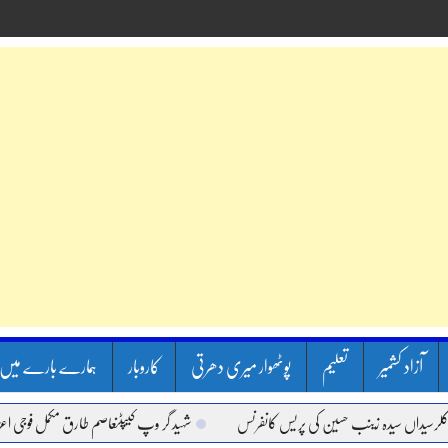
آزاد کشمیر
تعلیم
پوٹھوار میری دھرتی
کاروبار
ہمارے بارے میں
داں سیدہ زینب حسین کی پریس کانفرنس
شہید گر وپ کیپٹنعاصم طارق مکمل فوجی اعزاز کے س