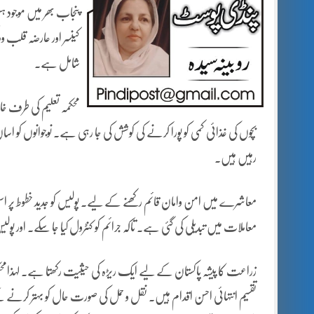
پنجاب بھر میں موجود ہ
کینسر اور عارضہ قلب 
شامل ہے۔
محکمہ تعلیم کی طرف 
بچوں کی غذائی کمی کو پورا کرنے کی کوشش کی جا رہی ہے۔ نوجوانوں کو اس
رہیں ہیں۔
معاشرے میں امن وامان قائم رکھنے کے لیے۔ پولیس کو جدید خطوط پر ا
معاملات میں تبدیلی کی گئی ہے۔ تاکہ جرائم کو کنٹرول کیا جا سکے۔ اور 
زراعت کا پیشہ پاکستان کے لیے ایک ریڑہ کی حیثیت رکھتا ہے۔ لہذامح
تقسیم انتہائی احسن اقدام ہیں۔ نقل و حمل کی صورت حال کو بہتر کرنے 