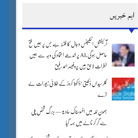
اہم خبریں
آرٹیفشل انٹلیجنس دجال کا فتنہ ہے جس پر ہمیں فتح
حاصل ہو گی،AI پر اندھے اعتماد کی وجہ سے ہمیں
خطرات لاحق ہیں پروفیسر احمد رفیق
کلرسیداں ڈکیتی‘ڈاکو1 کروڑ کے طلائی زیورات لے
اڑے
بھون نلہ میں افسوسناک حادثہ — بزرگ شخص پلی
سے گر کر نالے میں بہہ گیا