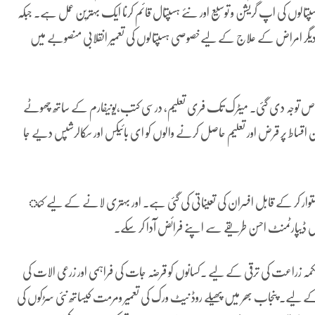
سپتالوں کی اپ گریشن و توسیع اور نئے ہسپتال قائم کرنا ایک بہترین عمل ہے۔ جبکہ
ودیگر امراض کے علاج کے لیےخصوصی ہسپتالوں کی تعمیر انقلابی منصوبے میں
خاص توجہ دی گئی۔ میٹرک تک فری تعلیم، درسی کتب،یونیفارم کے ساتھ چھوٹے
ان اقساط پر قرض اور تعلیم حاصل کرنے والوں کو ای بائیکس اور سکالرشپس دیے جا
ستوار کر کے قابل افسران کی تعیناتی کی گئی ہے۔ اور بہتری لانے کے لیے کئ
پولیس ڈیپارٹمنٹ احسن طریقے سے اپنے فرائض آدا کر سکے۔
کمہ زراعت کی ترقی کے لیے ۔کسانوں کو قرضہ جات کی فراہمی اور زرعی الات کی
کے لیے۔ پنجاب بھر میں پھیلے روڈ نیٹ ورک کی تعمیر ومرمت کیساتھ نئی سڑکوں کی