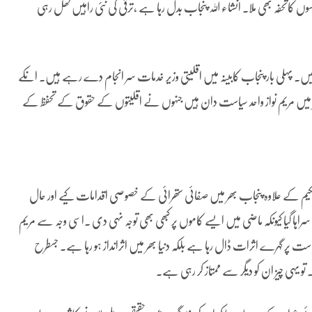
کاتحفہ بھی ملا۔ انشاء اللہ پنجاب بدل رہا ہے ،ترقی کی نئی راہیں کھل رہی
ہیں۔ پہلی بار پنجاب کابینہ میں اقلیتی وزیر خدمات سر انجام دے رہے ہیں۔ انکے
صرحاضر میں مریم نواز واحد سیاست دان ہیں جنہوں نے اقلیتوں کے حقوق کے تحفظ کے
کیم کے علاوہ پنجاب بھر میں صفائی ستھرائی کے خصوصی اقدامات کیے اور حال
ا گیا کیونکہ ماضی میں ایسے کاموں پر کبھی بھی توجہ نہی دی ۔اسی وجہ سے مریم
سیاست پر گہرے اثرات ڈال رہا ہے بلکہ دنیا بھر میں اثرانداز ہو رہا ہے۔ جسطرح
 یہی چیز ان کو دیگر سے ممتاز کر رہی ہے۔