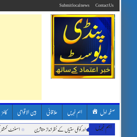
Skip
Submit local news
Contact Us
to
content
صفحہ اول
اہم خبریں
علاقائی
بین الاقوامی
کالمز
اہم خبریں
ون بارشیں، لینڈ سلائیڈنگ اور کوٹلی ستیاں کے نظر انداز متاثرین
اسسٹنٹ کمشنر کلرسی