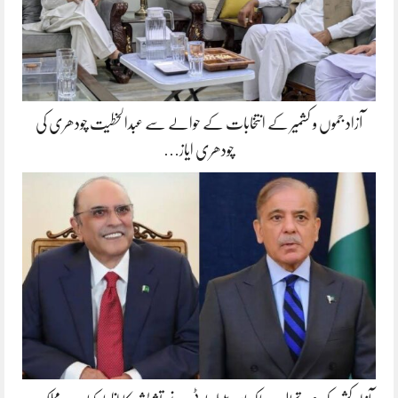
آزاد جموں و کشمیر کے انتخابات کے حوالے سے عبدالخطیت چودھری کی
چودھری ایاز…