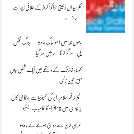
کلرسیداں ڈکیتی‘ڈاکو1 کروڑ کے طلائی زیورات
لے اڑے
بھون نلہ میں افسوسناک حادثہ — بزرگ شخص
پلی سے گر کر نالے میں بہہ گیا
کہوٹہ: فائرنگ کے واقعے میں ایک شخص جاں
بحق، تین زخمی
انجینئر قمراسلام راجہ کی کمبوڈیا سے ہنگامی کال
پر چکری میں 16 افراد کا کامیاب ریسکیو
عمران خان سے دوستی ہونے کے باوجود