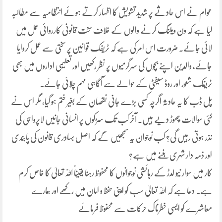
عوام نے اس حادثے پر شدید تشویش کا اظہار کرتے ہوئے انتظامیہ سے مطالبہ
کیا ہے کہ ون ویلنگ کرنے والوں کے خلاف سخت قانونی کارروائی عمل میں
لائی جائے۔ ضرورت اس امر کی ہے کہ ٹریفک قوانین پر سختی سے عمل کروایا
جائے، والدین اپنے بچوں کی سرگرمیوں پر نظر رکھیں اور تعلیمی اداروں میں بھی
ٹریفک شعور اور روڈ سیفٹی کے حوالے سے آگاہی مہم چلائی جائے۔
پل ڈب کا یہ حادثہ اگرچہ کسی بڑے جانی نقصان کے بغیر ختم ہو گیا، مگر اس نے
کئی سوالات چھوڑ دیے ہیں۔ آخر کب تک سڑکوں پر انسانی جانیں لاپرواہی کی
نذر ہوتی رہیں گی؟ کب نوجوان یہ سمجھیں گے کہ اصل بہادری قانون کی پابندی
اور ذمہ دار شہری بننے میں ہے؟
کار میں سوار نیو لدڑ کے رہائشی نوجوانوں کا محفوظ رہنا یقیناً اللّٰہ تعالیٰ کا خاص کرم
ہے۔ دعا ہے کہ اللّٰہ تعالیٰ سب کو اپنی حفظ و امان میں رکھے اور ہمارے
معاشرے کو ایسی خطرناک حرکات سے محفوظ فرمائے