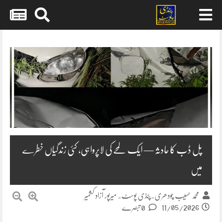
Skip
to
content
پل ڈب کا حادثہ — ایک لمحے کی لاپرواہی، کئی زندگیاں خطرے
میں
محمد حسیب چودھری۔پنڈی پوسٹ۔ میرپور آزاد کشمیر
11/05/2026
0 تبصرے