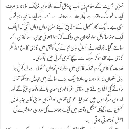
کھڑی شریف کے مقام پل ڈب پر پیش آنے والا حالیہ ٹریفک حادثہ نہ صرف
ایک افسوسناک واقعہ ہے بلکہ ہمارے معاشرے کے لیے ایک سنجیدہ لمحۂ فکریہ
بھی ہے۔ ایک کار معمول کے مطابق اپنے سفر پر رواں دواں تھی کہ اچانک
ایک موٹر سائیکل سوار نوجوان ون ویلنگ کرتا ہوا انتہائی تیزی سے گاڑی کے
سامنے آ گیا۔ ڈرائیور نے انسانی جان بچانے کی کوشش میں گاڑی کا رخ موڑا مگر
گاڑی بے قابو ہو کر سڑک سے نیچے گہری کھائی میں جا گری۔
قدرت کا خاص کرم تھا کہ گاڑی میں سوار تمام نوجوان محفوظ رہے اور کوئی بڑا
جانی نقصان نہ ہوا، ورنہ یہ حادثہ ایک بڑے سانحے میں تبدیل ہو سکتا تھا۔
حادثے کی اطلاع ملتے ہی مقامی افراد فوری طور پر جائے وقوعہ پر پہنچ گئے اور
امدادی سرگرمیوں میں حصہ لیا۔ عوامی تعاون اور انسان دوستی کا یہ جذبہ قابلِ
تحسین ہے، کیونکہ مشکل وقت میں ایک دوسرے کی مدد ہی معاشرے کی
اصل خوبصورتی ہوتی ہے۔