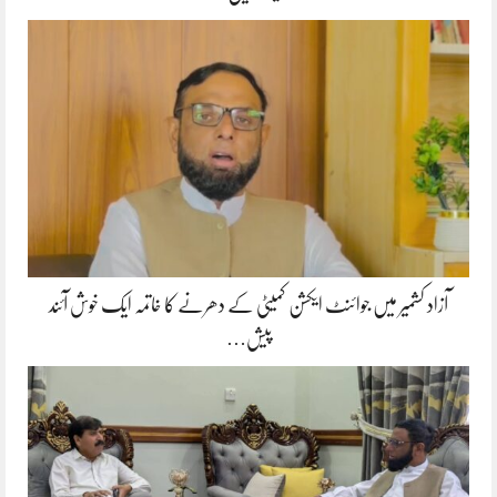
آزاد کشمیر میں جوائنٹ ایکشن کمیٹی کے دھرنے کا خاتمہ ایک خوش آئند
پیش…