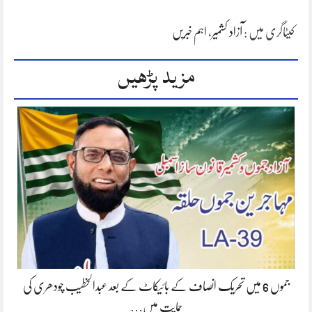
کیٹاگری میں :
آزاد کشمیر
،
اہم خبریں
مزید پڑھیں
جموں 6 میں تحریک انصاف کے بائیکاٹ کے بعد عبدالخطیب چودھری کی
حمایت میں…