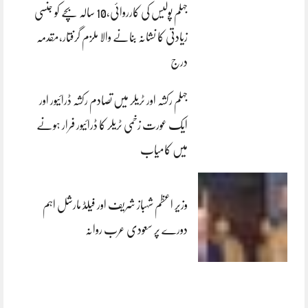
جہلم پولیس کی کارروائی،10 سالہ بچے کو جنسی
زیادتی کا نشانہ بنانے والا ملزم گرفتار،مقدمہ
درج
جہلم رکشہ اور ٹریلر میں تصادم رکشہ ڈرائیور اور
ایک عورت زخمی ٹریلر کا ڈرائیور فرار ہونے
میں کامیاب
وزیر اعظم شہباز شریف اور فیلڈ مارشل اہم
دورے پر سعودی عرب روانہ