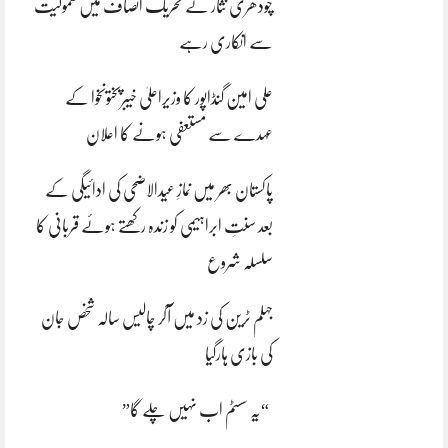
چودھری نثار نے تحریک انصاف میں شمولیت
سے انکاری رہے
علی امین گنڈاپور کا وزیراعلیٰ خیبرپختونخوا کے
عہدے سے مستعفی ہونے کا اعلان
پاکستان بھر میں نمازِ عیدالاضحی کی ادائیگی کے
بعد سنتِ ابراہیمی کو زندہ رکھتے ہوئے قربانی کا
سلسلہ شروع
جہلم ٹرین کی زد میں آکر چالیس سالہ شخص جان
کی بازی ہارگیا
“یہ سسٹم اب نہیں چلے گا”