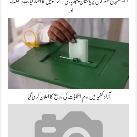
آزاد کشمیر کی صورتحال پر پاکستان پیپلزپارٹی نے تشویش کا اظہار کیا،صدر مملکت
اور…
آزاد کشمیر میں عام انتخابات کی تاریخ کا اعلان کر دیا گیا