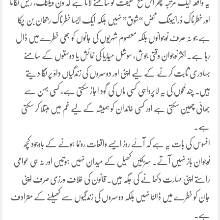
یہ واقعہ ایک مرتبہ پھر اس تلخ حقیقت کو سامنے لاتا ہے کہ ون ویلنگ، ریس لگانا
اور خطرناک ڈرائیونگ محض “شوق” نہیں بلکہ ایک ایسا خطرناک رجحان بن چکا
ہے جو نہ صرف نوجوانوں بلکہ معصوم شہریوں کی جانوں کو بھی خطرے میں ڈال
رہا ہے۔ اکثر نوجوان وقتی جوش، سوشل میڈیا کی نمائش یا دوستوں کے سامنے
بہادری ثابت کرنے کے لیے اپنی اور دوسروں کی زندگیاں داؤ پر لگا دیتے
ہیں۔ چند لمحوں کی یہ لاپرواہی کسی ماں کی گود اجاڑ سکتی ہے، کسی بہن سے
بھائی چھین سکتی ہے اور کسی خاندان کو ہمیشہ کے لیے غم میں مبتلا کر سکتی
ہے۔
افسوس کی بات یہ ہے کہ آئے روز ایسے واقعات رونما ہونے کے باوجود کچھ
نوجوان باز نہیں آتے۔ سڑکیں کھیل کے میدان نہیں ہوتیں اور نہ ہی عوامی
راستے اپنی مہارت دکھانے کی جگہ ہیں۔ قانون کی خلاف ورزی صرف اپنی
جان کو خطرے میں ڈالنا نہیں بلکہ دوسروں کی زندگیوں سے کھیلنے کے مترادف
ہے۔