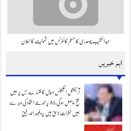
عبدالخطیب چوھدری کا مسلم کانفرنس میں شمولیت کا اعلان
اہم خبریں
آرٹیفشل انٹلیجنس دجال کا فتنہ ہے جس پر ہمیں
فتح حاصل ہو گی،AI پر اندھے اعتماد کی وجہ سے
ہمیں خطرات لاحق ہیں پروفیسر احمد رفیق