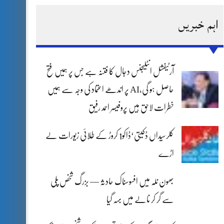
اہم خبریں
آرٹیفشل انٹلیجنس دجال کا فتنہ ہے جس پر ہمیں فتح
حاصل ہو گی،AI پر اندھے اعتماد کی وجہ سے ہمیں
خطرات لاحق ہیں پروفیسر احمد رفیق
کلرسیداں ڈکیتی‘ڈاکو1 کروڑ کے طلائی زیورات لے
اڑے
بھون نلہ میں افسوسناک حادثہ — بزرگ شخص پلی
سے گر کر نالے میں بہہ گیا