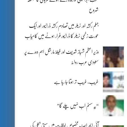
شروع
جہلم رکشہ اور ٹریلر میں تصادم رکشہ ڈرائیور اور ایک
عورت زخمی ٹریلر کا ڈرائیور فرار ہونے میں کامیاب
وزیر اعظم شہباز شریف اور فیلڈ مارشل اہم دورے پر
سعودی عرب روانہ
غریب، غریب تر ہوتا جا رہا ہے
“یہ سسٹم اب نہیں چلے گا”
آئی ایم ایف مخصوص اوقات میں سستی بجلی کی