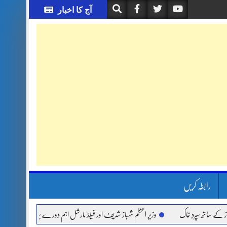
آج کا اخبار
رابطہ کریں
اتھ سپردِ خاک
وزیر اعظم شہباز شریف اور فیلڈ مارشل اہم دورے پر سعودی عرب روانہ