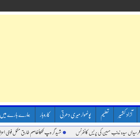
آزاد کشمیر
تعلیم
پوٹھوار میری دھرتی
کاروبار
ہمارے بارے میں
اں سیدہ زینب حسین کی پریس کانفرنس
شہید گر وپ کیپٹنعاصم طارق مکمل فوجی اعزاز کے س