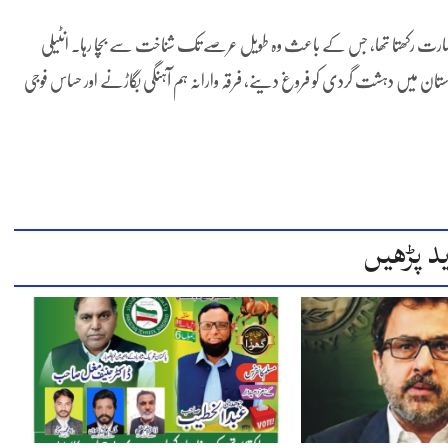
ں مہارت رکھتا تھا، جس کے باعث وہ طویل عرصے تک شناخت سے بچا رہا۔ انٹیلی
پاکستان میں دہشت گردی کو فروغ دینے، فرقہ وارانہ ہم آہنگی بگاڑنے اور حساس فوجی
د پڑھیں