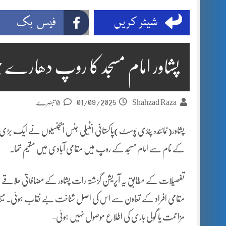
شیئر کریں
فیس بک
پشاور امام مسجد کا روپ دھارے بھا
01/09/2025
Shahzad Raza
0 تبصرے
‏پشاور(نمائندہ پنڈی پوسٹ)پاکستانی انٹیلی جنس ایجنسیوں نے ایک بڑی کارر
کے نام سے امام مسجد کے روپ میں مقامی آبادی میں مقیم تھا۔
تفصیلات کے مطابق یہ آپریشن گزشتہ رات پشاور کے مضافاتی علاقے میں کی
مقامی افراد کے تعاون سے اس کی اصل شناخت بے نقاب ہوئی۔ میجر دل بہار
مزاحمت یا گولی باری کی اطلاع موصول نہیں ہوئی-