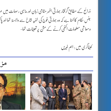
ذرائع کے مطابق گرفتار بھارتی افسر مقامی زبان اور مذہبی رسومات می
جنس حکام کا کہنا ہے کہ وہ بھارتی فوج کی خفیہ شاخ سے وابستہ تھا اور 
و معاشی معلومات اکٹھی کرنے کے مشن پر تعینات تھا-
کیٹاگری میں :
اہم خبریں
مزی