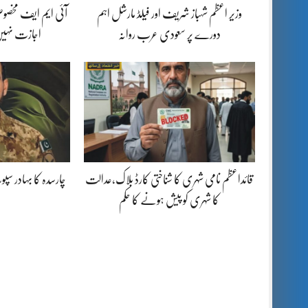
وزیر اعظم شہباز شریف اور فیلڈ مارشل اہم
آئی ایم ایف مخصوص
دورے پر سعودی عرب روانہ
اجازت نہیں
قائداعظم نامی شہری کا شناختی کارڈ بلاک،عدالت
چارسدہ کا بہادر س
کا شہری کو پیش ہونے کا حکم