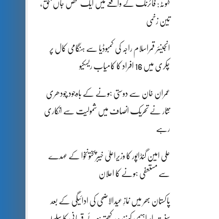
کہوٹہ: فائرنگ کے واقعے میں ایک شخص جاں بحق،
تین زخمی
انجینئر قمراسلام راجہ کی کمبوڈیا سے ہنگامی کال پر
چکری میں 16 افراد کا کامیاب ریسکیو
عمران خان سے دوستی ہونے کے باوجود چودھری
نثار نے تحریک انصاف میں شمولیت سے انکاری
رہے
علی امین گنڈاپور کا وزیراعلیٰ خیبرپختونخوا کے عہدے
سے مستعفی ہونے کا اعلان
پاکستان بھر میں نمازِ عیدالاضحی کی ادائیگی کے بعد
سنتِ ابراہیمی کو زندہ رکھتے ہوئے قربانی کا سلسلہ