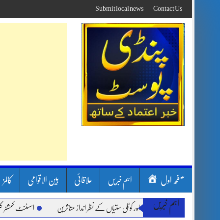
Skip
Submit local news
Contact Us
to
content
صفحہ اول
اہم خبریں
علاقائی
بین الاقوامی
کالمز
اہم خبریں
ن بارشیں، لینڈ سلائیڈنگ اور کوٹلی ستیاں کے نظر انداز متاثرین
اسسٹنٹ کمشنر کلرسید