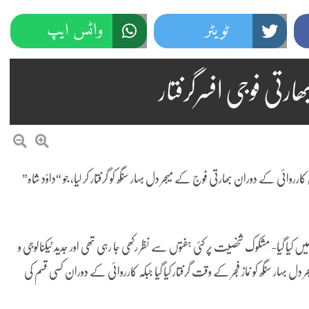
ٹویٹر
واٹس ایپ
رتی فوجی افسرگرفتار
وائی کے دوران بھارتی فوج کے میجر دل بہار سنگھ کو گرفتار کر لیا، جو “داؤد شاہ”
ا گیا- مشکوک شخصیت پر کئی ہفتوں سے نظر رکھی جا رہی تھی اور جدید ٹیکنالوجی و
 سنگھ کو نماز فجر کے وقت گرفتار کیا گیا جبکہ کارروائی کے دوران کسی قسم کی