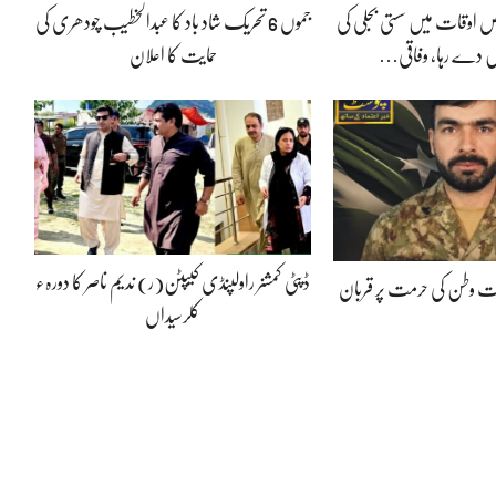
 اوقات میں سستی بجلی کی
جموں 6 تحریک شاد باد کا عبدالخطیب چودھری کی
 دے رہا، وفاقی…
حمایت کا اعلان
ڈپٹی کمشنر راولپنڈی کیپٹن(ر) ندیم ناصر کا دورہء
پوت وطن کی حرمت پر قربان
کلرسیداں