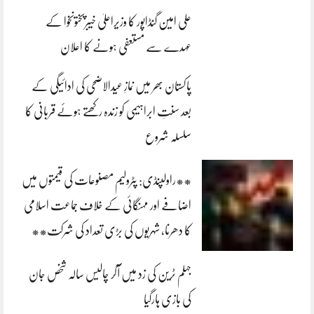
علی امین گنڈاپور کا وزیراعلیٰ خیبرپختونخوا کے
عہدے سے مستعفی ہونے کا اعلان
پاکستان بھر میں نمازِ عیدالاضحی کی ادائیگی کے
بعد سنتِ ابراہیمی کو زندہ رکھتے ہوئے قربانی کا
سلسلہ شروع
**راولپنڈی: پٹرولیم مصنوعات کی قیمتوں میں
اضافے اور مہنگائی کے خلاف جماعت اسلامی
کا دھرنا، شہریوں کی بڑی تعداد کی شرکت**
جہلم ٹرین کی زد میں آکر چالیس سالہ شخص جان
کی بازی ہارگیا