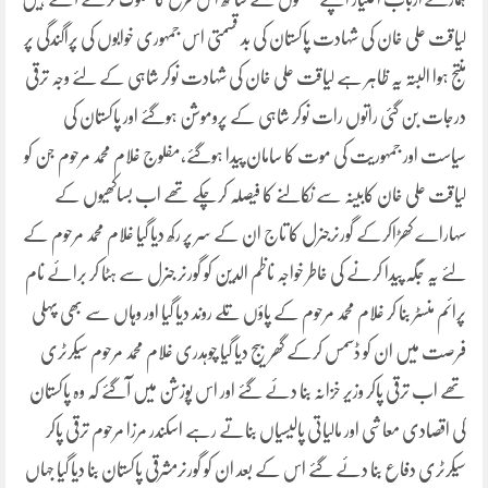
لیاقت علی خان کی شہادت پاکستان کی بد قسمتی اس جمہوری خوابوں کی پراگندگی پر
منتج ہوا البتہ یہ ظاہر ہے لیاقت علی خان کی شہادت نوکر شاہی کے لئے وجہ ترقی
درجات بن گئی راتوں رات نوکر شاہی کے پروموشن ہوگئے اور پاکستان کی
سیاست اور جمہوریت کی موت کا سامان پیدا ہوگئے،مفلوج غلام محمد مرحوم جن کو
لیاقت علی خان کابینہ سے نکالنے کا فیصلہ کرچکے تھے اب بساکھیوں کے
سہاراے کھڑاکرکے گورنرجنرل کا تاج ان کے سر پر رکھ دیا گیا غلام محمد مرحوم کے
لئے یہ جگہ پیدا کرنے کی خاطر خواجہ ناظم الدین کو گورنر جنرل سے ہٹا کر برائے نام
پرائم منسٹر بنا کر غلام محمد مرحوم کے پاؤں تلے روند دیا گیا اور وہاں سے بھی پہلی
فرصت میں ان کو ڈسمس کرکے گھر بیج دیا گیا چوہدری غلام محمد مرحوم سیکرٹری
تھے اب ترقی پاکر وزیر خزانہ بنا دئے گئے اور اس پوزشن میں آگئے کہ وہ پاکستان
کی اقصادی معاشی اور مالیاتی پالیسیاں بناتے رہے اسکندر مرزا مرحوم ترقی پاکر
سیکرٹری دفاع بنا دئے گئے اس کے بعد ان کو گورنرمشرقی پاکستان بنا دیا گیا جہاں