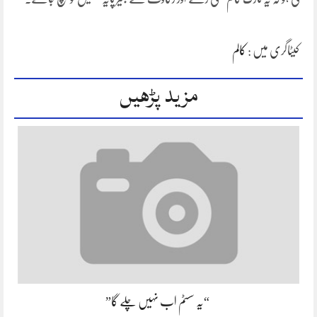
کیٹاگری میں :
کالم
مزید پڑھیں
“یہ سسٹم اب نہیں چلے گا”