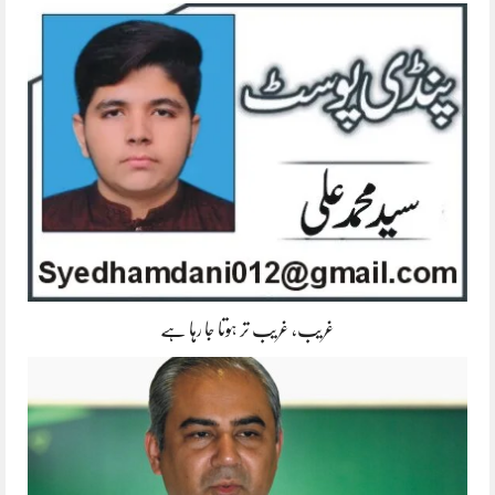
غریب، غریب تر ہوتا جا رہا ہے