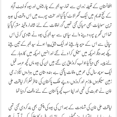
افغانستان کے قبیلہ زوران سے تھا،سید اکبر کے چار بیٹوں اور بیوہ کو ایبٹ آباد
کے کنج قدیم میں ایک گھر الاٹ کیا گیا اور سخت پہرے میں اس وقت کی جدید
ترین سہولیات بھی مہیا کی گئی تھیں گزر اوقات کے لئے شاندار وظیفہ مقرر کیا گیا
تھا اس گھر پر پہرہ دینے والے سپاہی سے سید اکبر کی بیوہ نے شادی کر لی اس
سپائی سے اس کے مزید چار بیٹے اور ایک بیٹی پیدا ہوئے سید اکبر کے تین بیٹے
یکے بعد دیگر امریکہ میں سیٹل کرا دئے گئے اور انہیں امریکہ میں کاروبار کے
لئے پیسہ بھی دیا گیا جو اب کروڑ پتی بن گئے ہیں ان کی بیوہ ماں کچھ عرصہ قبل
ایک سو چھ سال کی عمر میں وفات پاگئی ہے ہندو ستان میں ہزاروں ایکڑ زرعی
زمین سینکڑوں ملازم اور کروڑوں روپے ملک پاکستان کی خاطرٹھکرا کر لیاقت علی
خان نے ہجرت کی تھی اور اپنا سب کچھ پاکستان کے لئے وقف کردیا تھا
لیاقت علی خان کی شہادت کے بعد اس کی بیوہ کی پنشن بھی بند کردی گئی تھی
ہمارے ارباب اختیار اپنے محسنوں کے ساتھ اس طرح کا سلوک کرتے آئے ہیں