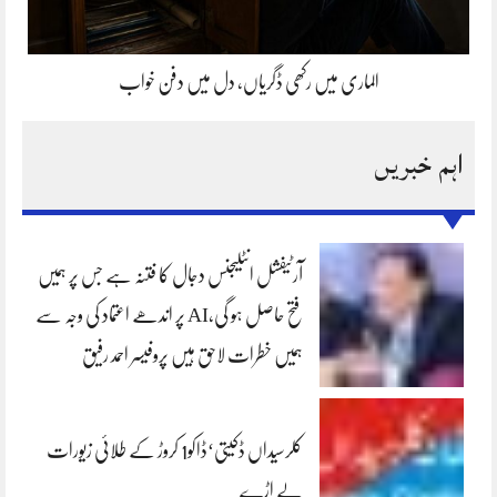
الماری میں رکھی ڈگریاں، دل میں دفن خواب
اہم خبریں
آرٹیفشل انٹلیجنس دجال کا فتنہ ہے جس پر ہمیں
فتح حاصل ہو گی،AI پر اندھے اعتماد کی وجہ سے
ہمیں خطرات لاحق ہیں پروفیسر احمد رفیق
کلرسیداں ڈکیتی‘ڈاکو1 کروڑ کے طلائی زیورات
لے اڑے