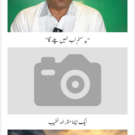
“یہ سسٹم اب نہیں چلے گا”
ایک اچھا مقرر اور خطیب