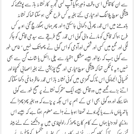
سے ان کا قاتل اسی وقت ڈھیرہوگیا آپ کسی تجربہ کار نشانہ باز سے پوچھئے کہ
پیشگی سوچ پلاننگ اور تیاری کئے بغیر یہ کس طرح ممکن ہو سکتا تھا کہ نشانہ
باندھنے میں اس قدر پھرتی دکھائی جاسکتی؟ اور پھر جہاں بھگڈرمچ گئی ہو یہ کس
طرح ہوا کہ قاتل کو مارنے والی گولی اس قدر صحیح طریقے سے سیدھی قاتل کو جاکر
لگی اور مجمع میں کسی اور شخص اورآدمی کو اس گولی نے چھوا تک نہیں‘ خاص طور
سے گولی جب کہ ریوالور جیسے مشکل ہتھیار سے چلی رائفل یا شاٹ گن سے بھی
نہیں؟یہ ناممکن تھا کہ پیشگی سوچ تیاری اور صحیح پوزیشن لئے بغیر اعصابی کھچاؤ اور
نفسیاتی الجھاؤکی اس نازک گھڑی میں کوئی نشانہ باز اس قدر حاظر دماغی دکھا سکتا کہ
اتنے بڑے مجمعے میں وہ قاتل جیسے ایک متحرک نشانے پر صحیح طور سے گولی
بٹھاسکے اور وہ گولی بھی اسی کے جسم پر اس جگہ پر پڑے کہ وہ بغیر پھڑپھڑا کے
ہاتھ پاؤں مارے یا کچھ بولے تھنڈا ہوجائے؟اسے معلوم ہوتا ہے کہ جیسے اس
روز نیچہ خود دنیا جہاں کے کام کاج چھوڑ کر راولپنڈی میں یہ دیکھنے کے لئے بیٹھ
گئی ہو کہ یہ نازک کام کسی رخنے اور رکاوٹ کے بغیر پایہ تکمیل کو پہنچ جائے۔