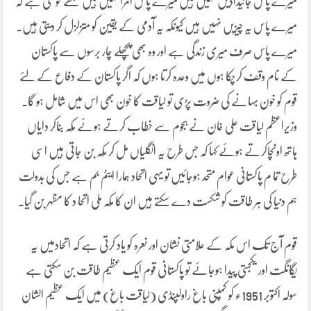
میرے پاس جائیدادیں نہیں ہیں میرے پاس امرا نہیں ہیں مجھے خوشی ہے کہ
میرے پاس یہ چیزیں نہیں ہیں کیونکہ یہ آدمی کے یقین کو متزلزل کر دیتی ہیں۔
میرے پاس صرف میری زندگی ہے اور وہ بھی پچھلے چار برسوں سے پاکستان
کے نام وقف کرچکا ہوں میں وعدہ کرتا ہوں کہ اگر پاکستان کے دفاع کے لئے
قوم کو خون بہانے کی ضروت پڑی تو لیاقت کا خون بھی اس میں شامل ہو گا۔
وزیراعظم لیاقت علی خان نے ہجوم سے خطاب کرتے ہوئے مُکہ بناکر دایاں
ہاتھ اونچاکرتے ہوئے کہا کہ جس طرح یہ انگلیاں مل کر مُکہ بن جاتی ہیں اسی
طرح تما م پاکستانی عوام متحد ہوجائیں تو یہی اتحاد ہمارا ایٹم بم ہے جس کی بدولت
ہم دنیا کی ہر طاقت کو شکست دے سکتے ہیں ان کا مُکہ ملی اتحا د کا مظہر بن گیا۔
قوم آج تک اس مکہ کے علامتی نشان اور نعرہ کو یاد کرتی ہے کہ اتحادمیں یہ
یگانگت اور یکجہتی پیدا ہوجائے تو پاکستانی قوم ایک عظیم طاقت بن سکتی ہے
سولہ اکتوبر 1951ء کو کمپنی باغ راولپنڈی (لیاقت باغ) میں ایک عظیم الشان