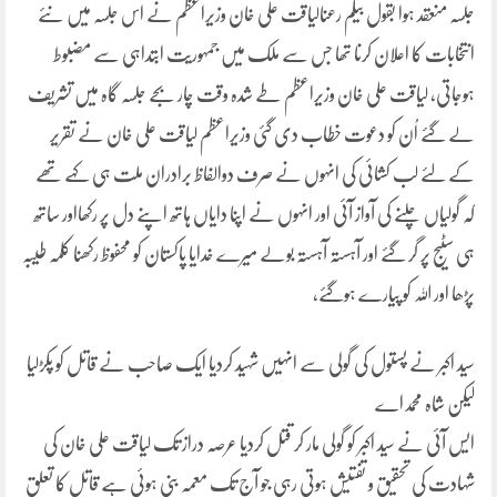
جلسہ منعقد ہوا بقول بیگم رعنالیاقت علی خان وزیراعظم نے اس جلسہ میں نئے
انتخابات کا اعلان کرنا تھا جس سے ملک میں جمہوریت ابتداہی سے مضبوط
ہوجاتی، لیاقت علی خان وزیراعظم طے شدہ وقت چار بجے جلسہ گاہ میں تشریف
لے گئے اُن کو دعوت خطاب دی گئی وزیراعظم لیاقت علی خان نے تقریر
کے لئے لب کشائی کی انہوں نے صرف دوالفاظ برادران ملت ہی کہے تھے
کہ گولیاں چلنے کی آواز آئی اور انہوں نے اپنا دایاں ہاتھ اپنے دل پر رکھااور ساتھ
ہی سٹیج پر گر گئے اور آہستہ آہستہ بولے میرے خدایا پاکستان کو محفوظ رکھنا کلمہ طیبہ
پڑھا اور اللہ کو پیارے ہوگئے،
سید اکبر نے پستول کی گولی سے انہیں شہید کردیا ایک صاحب نے قاتل کو پکڑلیا
لیکن شاہ محمداے
ایس آئی نے سید اکبر کو گولی مار کر قتل کردیا عرصہ دراز تک لیاقت علی خان کی
شہادت کی تحقیق و تفتیش ہوتی رہی جو آج تک معمہ بنی ہوئی ہے قاتل کا تعلق