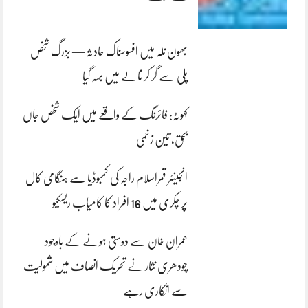
بھون نلہ میں افسوسناک حادثہ — بزرگ شخص
پلی سے گر کر نالے میں بہہ گیا
کہوٹہ: فائرنگ کے واقعے میں ایک شخص جاں
بحق، تین زخمی
انجینئر قمراسلام راجہ کی کمبوڈیا سے ہنگامی کال
پر چکری میں 16 افراد کا کامیاب ریسکیو
عمران خان سے دوستی ہونے کے باوجود
چودھری نثار نے تحریک انصاف میں شمولیت
سے انکاری رہے