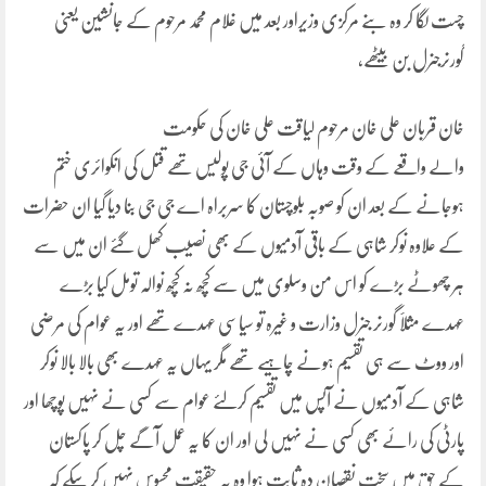
چست لگا کر وہ بنے مرکزی وزیراور بعد میں غلام محمد مرحوم کے جانشین یعنی
گورنرجنرل بن بیٹھے،
خان قربان علی خان مرحوم لیاقت علی خان کی حکومت
والے واقعے کے وقت وہاں کے آئی جی پولیس تھے قتل کی انکوائری ختم
ہوجانے کے بعد ان کو صوبہ بلوچستان کا سربراہ اے جی جی بنا دیا گیا ان حضرات
کے علاوہ نوکر شاہی کے باقی آدمیوں کے بھی نصیب کھل گئے ان میں سے
ہر چھوٹے بڑے کو اس من وسلوی میں سے کچھ نہ کچھ نوالہ تومل کیا بڑے
عہدے مثلاََ گورنر جنرل وزارت و غیرہ تو سیاسی عہدے تھے اور یہ عوام کی مرضی
اور ووٹ سے ہی تقسیم ہونے چاہیے تھے مگر یہاں یہ عہدے بھی بالا بالا نوکر
شاہی کے آدمیوں نے آپس میں تقسیم کرلئے عوام سے کسی نے نہیں پوچھا اور
پارٹی کی رائے بھی کسی نے نہیں لی اور ان کا یہ عمل آگے چل کر پاکستان
کے حق میں سخت نقصان دہ ثابت ہوا وہ یہ حقیقت محسوس نہیں کر سکے کہ