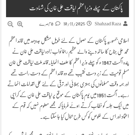
پاکستان کے پہلے وزیراعظم لیاقت علی خان کی شہادت
10/11/2025
Shahzad Raza
0 تبصرے
اسلامی جمہوریہ پاکستان کے حصول کے لئے طویل مشکل جدوجہد میں قائد اعظم
محمد علی جناح کا ساتھ دینے والے عظیم رہنما نواب زادہ لیاقت علی خان نے
پندہ اگست 1947ء کو پہلے وزیر اعظم کا حلف اٹھایا۔قائد ملت لیاقت علی خان
مسلم قومیت کے زبر دست نقیب تھے وہ قائد اعظم کے دست راست تھے
اور ہمہ وقت مسلمانوں کی بہتری بھلائی اور ترقی کے لئے عملی اقدامات اٹھاتے
رہے۔ اگست 1951میں یوم پاکستان کے موقع پر لیاقت علی خان کے کراچی
میں ایک جلسہ کو خطاب کرتے ہوئے فرمایا کہ مجھے معلوم نہیں کہ قوم کے
اعتماد اور اس کے خلوص کو کس طرح بحال کیا جا سکتا ہے۔