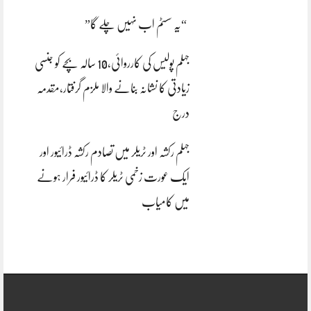
“یہ سسٹم اب نہیں چلے گا”
جہلم پولیس کی کارروائی،10 سالہ بچے کو جنسی
زیادتی کا نشانہ بنانے والا ملزم گرفتار،مقدمہ
درج
جہلم رکشہ اور ٹریلر میں تصادم رکشہ ڈرائیور اور
ایک عورت زخمی ٹریلر کا ڈرائیور فرار ہونے
میں کامیاب