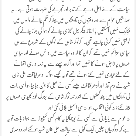
سیاست کے لئے اعلیٰ درجے کے تدبر اور تجربے کی ضرورت ہوتی ہے۔ یہ
صلاحتیں عوام سے دور دفتروں کی تاریکیوں میں بیٹھ کر قلم چلانے والو ں میں
یکایک نہیں آسکتیں با الفاظ دیگر بیل گاڑی چلانے کو ہوا کی جہاز چلانے کی
کوشش نہیں کرنی چاہیے تھی۔ اگرنوکر شاہی کے لوگوں کے شروع سے ہی
سیاسی عزائم نہیں تھے اگر ان کا ارادہ سیاست میں داخل ہونے اور سیاسی
عہدوں پر قابض ہونے کا نہیں تھا اور اگروہ پہلے سے یہ زمہ داری اتھانے
کے لئے تیاری نہیں کئے ہوئے تھے تو یہ کیسے ہواکہ ادھر لیاقت علی خان
شہید نے دم توڑا اور اُدھر فٹافٹ جیسے کسی نے بجلی کا بٹن دبادیا ہو اُسی رات
کی تاریکیوں میں چندگھنٹوں کے اندراندر نوکر شاہی کے بزرگ خود کلیدی عہدوں پر
بیٹھ گئے؟نہ کوئی انتخاب ہوا نہ ہی اسمبلی بلائی گئی اور
نہ عوام سے یا پارٹی سے کسی نے پوچھاکیا یہ کام کسی کمپیوٹر سے ہوا؟ بات تو یہ
ہے کہ دوگولیاں چلیں ایک گولی سے لیاقت علی خان شہید ہوگئے اور دوسری