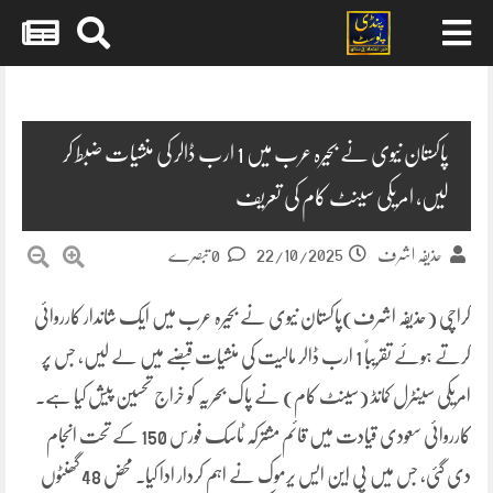
Skip
to
content
پاکستان نیوی نے بحیرہ عرب میں 1 ارب ڈالر کی منشیات ضبط کر
لیں، امریکی سینٹ کام کی تعریف
22/10/2025
حذیفہ اشرف
0 تبصرے
کراچی (حذیفہ اشرف)پاکستان نیوی نے بحیرہ عرب میں ایک شاندار کارروائی
کرتے ہوئے تقریباً 1 ارب ڈالر مالیت کی منشیات قبضے میں لے لیں، جس پر
امریکی سینٹرل کمانڈ (سینٹ کام) نے پاک بحریہ کو خراج تحسین پیش کیا ہے۔
کارروائی سعودی قیادت میں قائم مشترکہ ٹاسک فورس 150 کے تحت انجام
دی گئی، جس میں پی این ایس یرموک نے اہم کردار ادا کیا۔ محض 48 گھنٹوں