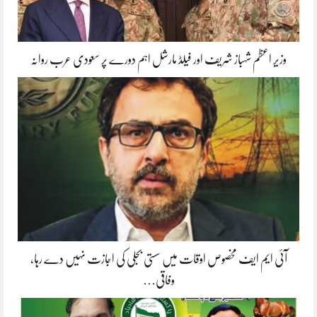
وزیر اعظم شہباز شریف اور فیلڈ مارشل اہم دورے پر سعودی عرب روانہ
آئی ایم ایف مخصوص اوقات میں سستی بجلی کی اجازت نہیں دے رہا،
وفاقی…