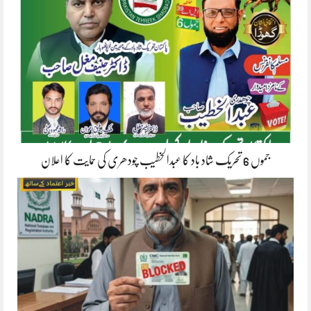
جموں 6 تحریک شاد باد کا عبدالخطیب چودھری کی حمایت کا اعلان