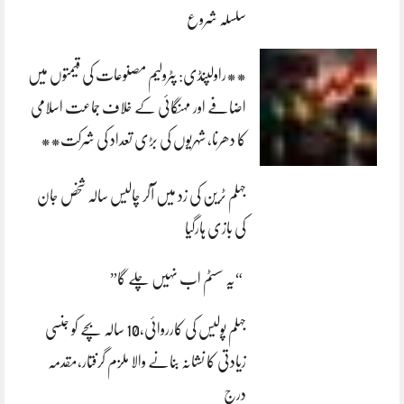
سلسلہ شروع
**راولپنڈی: پٹرولیم مصنوعات کی قیمتوں میں
اضافے اور مہنگائی کے خلاف جماعت اسلامی
کا دھرنا، شہریوں کی بڑی تعداد کی شرکت**
جہلم ٹرین کی زد میں آکر چالیس سالہ شخص جان
کی بازی ہارگیا
“یہ سسٹم اب نہیں چلے گا”
جہلم پولیس کی کارروائی،10 سالہ بچے کو جنسی
زیادتی کا نشانہ بنانے والا ملزم گرفتار،مقدمہ
درج