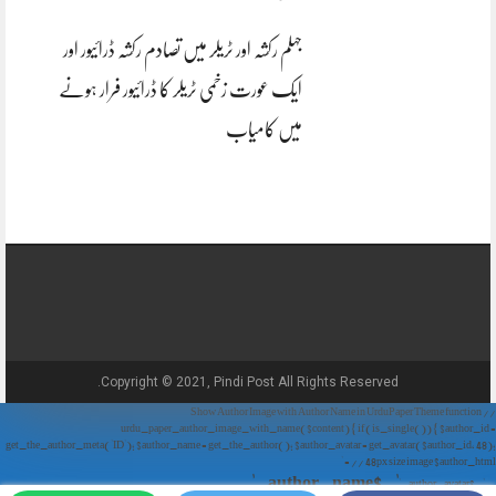
جہلم رکشہ اور ٹریلر میں تصادم رکشہ ڈرائیور اور
ایک عورت زخمی ٹریلر کا ڈرائیور فرار ہونے
میں کامیاب
Copyright © 2021, Pindi Post All Rights Reserved.
// Show Author Image with Author Name in UrduPaper Theme function
urdu_paper_author_image_with_name($content) { if (is_single()) { $author_id =
get_the_author_meta('ID'); $author_name = get_the_author(); $author_avatar = get_avatar($author_id, 48);
// 48px size image $author_html = '
' . $author_name . '
' . $author_avatar . '