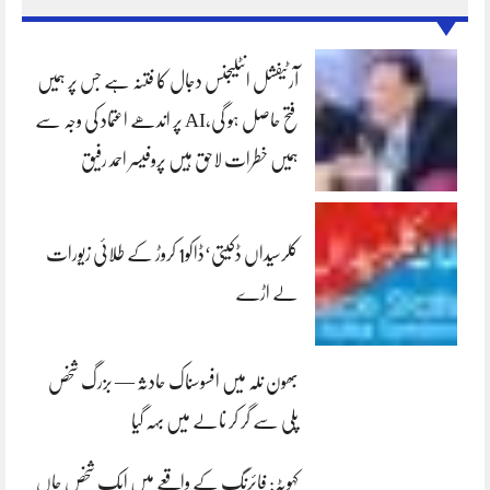
آرٹیفشل انٹلیجنس دجال کا فتنہ ہے جس پر ہمیں
فتح حاصل ہو گی،AI پر اندھے اعتماد کی وجہ سے
ہمیں خطرات لاحق ہیں پروفیسر احمد رفیق
کلرسیداں ڈکیتی‘ڈاکو1 کروڑ کے طلائی زیورات
لے اڑے
بھون نلہ میں افسوسناک حادثہ — بزرگ شخص
پلی سے گر کر نالے میں بہہ گیا
کہوٹہ: فائرنگ کے واقعے میں ایک شخص جاں