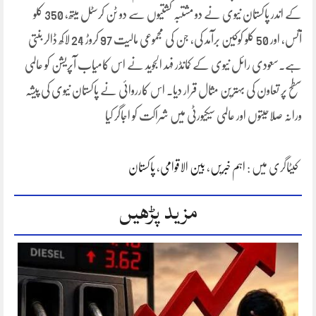
کے اندر پاکستان نیوی نے دو مشتبہ کشتیوں سے دو ٹن کرسٹل میتھ، 350 کلو
آئس، اور 50 کلو کوکین برآمد کی، جن کی مجموعی مالیت 97 کروڑ 24 لاکھ ڈالر بنتی
ہے۔سعودی رائل نیوی کے کمانڈر فہد الجوید نے اس کامیاب آپریشن کو عالمی
سطح پر تعاون کی بہترین مثال قرار دیا۔ اس کارروائی نے پاکستان نیوی کی پیشہ
ورانہ صلاحیتوں اور عالمی سیکیورٹی میں شراکت کو اجاگر کیا
کیٹاگری میں :
اہم خبریں
،
بین الاقوامی
،
پاکستان
مزید پڑھیں