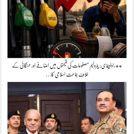
**راولپنڈی: پٹرولیم مصنوعات کی قیمتوں میں اضافے اور مہنگائی کے
خلاف جماعت اسلامی کا…