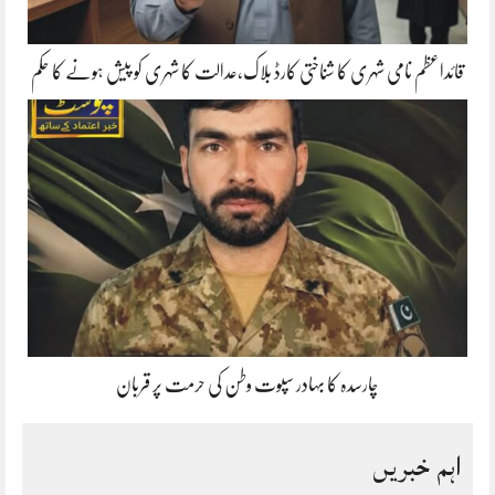
قائداعظم نامی شہری کا شناختی کارڈ بلاک،عدالت کا شہری کو پیش ہونے کا حکم
چارسدہ کا بہادر سپوت وطن کی حرمت پر قربان
اہم خبریں