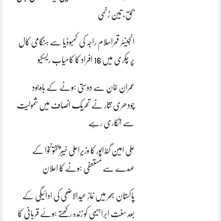
بحق، تین زخمی
انجینئر قمراسلام راجہ کی کمبوڈیا سے ہنگامی کال
پر چکری میں 16 افراد کا کامیاب ریسکیو
عمران خان سے دوستی ہونے کے باوجود
چودھری نثار نے تحریک انصاف میں شمولیت
سے انکاری رہے
علی امین گنڈاپور کا وزیراعلیٰ خیبرپختونخوا کے
عہدے سے مستعفی ہونے کا اعلان
پاکستان بھر میں نمازِ عیدالاضحی کی ادائیگی کے
بعد سنتِ ابراہیمی کو زندہ رکھتے ہوئے قربانی کا