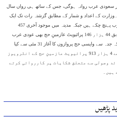
 بجے 290 عازمین کو لے کر سعودی عرب روانہ ہوگی، جس کے ساتھ ہی رواں سال
۔وزارت کے اعداد و شمار کے مطابق گزشتہ رات تک ایک
لاکھ 14 ہزار 78 پاکستانی عازمینِ حج سعودی عرب پہنچ چکے ہیں جبکہ مدینہ میں موجود آخری 457
عازمین کا قافلہ آج مکہ روانہ ہوگا۔حکام کے مطابق 44 ہزار 146 پرائیویٹ عازمینِ حج بھی عودی عرب
میں موجود ہیں۔ وزارت مذہبی امور کا کہنا ہے کہ جدہ سے واپسی حج پروازوں کا آغاز 31 مئی سے کیا
جائے گا۔دوسری جانب وزارت کی مانیٹرنگ ٹیموں نے 4 ہزار 913 پرائیویٹ عازمینِ حج کے انٹرویوز
ئد وصولی سے متعلق شکایات پر کارروائی کرتے
د پڑھیں