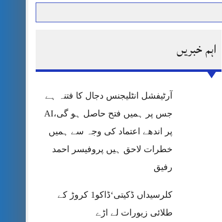
اہم خبریں
حرمت پر قربان
 کی پریس کانفرنس
آرٹیفشل انٹلیجنس دجال کا فتنہ ہے
جس پر ہمیں فتح حاصل ہو گی،AI
پر اندھے اعتماد کی وجہ سے ہمیں
خطرات لاحق ہیں پروفیسر احمد
رفیق
کلرسیداں ڈکیتی‘ڈاکو1 کروڑ کے
طلائی زیورات لے اڑے