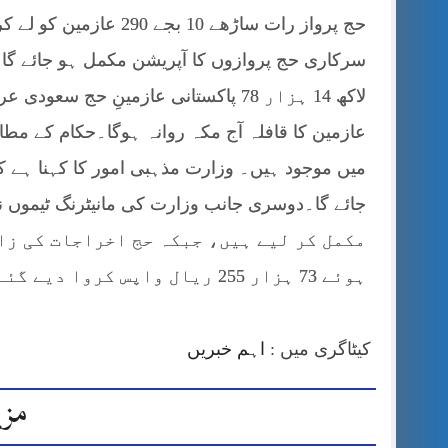
حج پرواز رات ساڑھے 10
سرکاری حج پروازوں کا آپریشن مکمل ہو جائے گا
مکمل کر لیے ہیں، جبکہ حج اخراجات کی زا
ہوئے 73 ہزار 255 ریال واپس کروا دیے گئے ہیں۔
کیٹاگری میں :
اہم خبریں
مزی