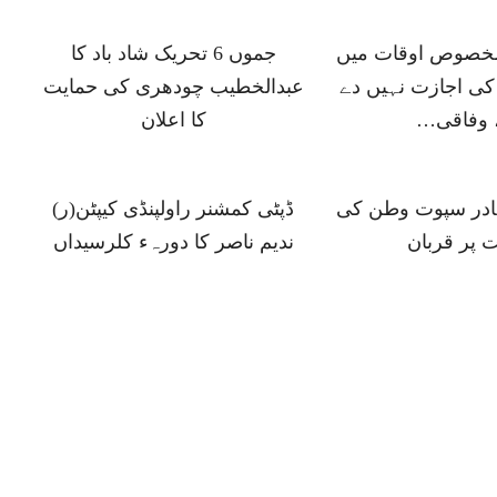
 مخصوص اوقات میں
جموں 6 تحریک شاد باد کا
ی اجازت نہیں دے
عبدالخطیب چودھری کی حمایت
 وفاقی…
کا اعلان
ہادر سپوت وطن کی
ڈپٹی کمشنر راولپنڈی کیپٹن(ر)
 پر قربان
ندیم ناصر کا دورہء کلرسیداں