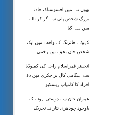
بھون نلہ میں افسوسناک حادثہ —
بزرگ شخص پلی سے گر کر نالے
میں بہہ گیا
کہوٹہ: فائرنگ کے واقعے میں ایک
شخص جاں بحق، تین زخمی
انجینئر قمراسلام راجہ کی کمبوڈیا
سے ہنگامی کال پر چکری میں 16
افراد کا کامیاب ریسکیو
عمران خان سے دوستی ہونے کے
باوجود چودھری نثار نے تحریک