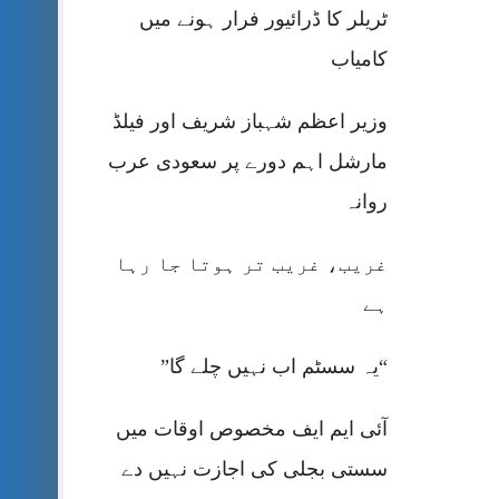
ٹریلر کا ڈرائیور فرار ہونے میں
کامیاب
وزیر اعظم شہباز شریف اور فیلڈ
مارشل اہم دورے پر سعودی عرب
روانہ
غریب، غریب تر ہوتا جا رہا
ہے
“یہ سسٹم اب نہیں چلے گا”
آئی ایم ایف مخصوص اوقات میں
سستی بجلی کی اجازت نہیں دے