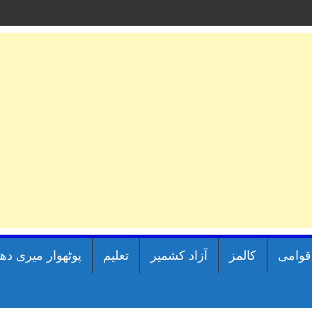
اقوامی
کالمز
آزاد کشمیر
تعلیم
پوٹھوار میری دھ