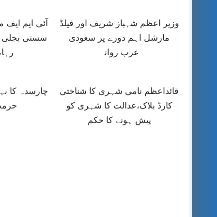
وزیر اعظم شہباز شریف اور فیلڈ
آئی ایم ایف
مارشل اہم دورے پر سعودی
سستی بجلی ک
عرب روانہ
رہا،
قائداعظم نامی شہری کا شناختی
چارسدہ کا ب
کارڈ بلاک،عدالت کا شہری کو
حرمت
پیش ہونے کا حکم