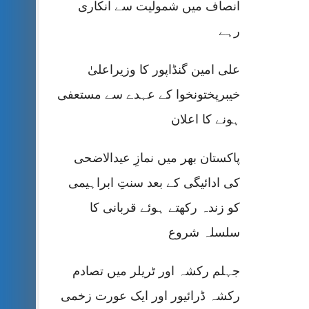
انصاف میں شمولیت سے انکاری
رہے
علی امین گنڈاپور کا وزیراعلیٰ
خیبرپختونخوا کے عہدے سے مستعفی
ہونے کا اعلان
پاکستان بھر میں نمازِ عیدالاضحی
کی ادائیگی کے بعد سنتِ ابراہیمی
کو زندہ رکھتے ہوئے قربانی کا
سلسلہ شروع
جہلم رکشہ اور ٹریلر میں تصادم
رکشہ ڈرائیور اور ایک عورت زخمی