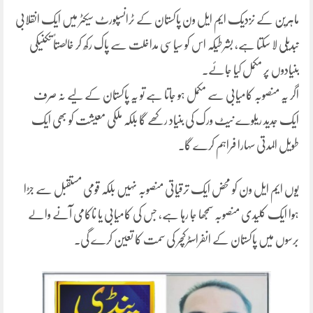
ماہرین کے نزدیک ایم ایل ون پاکستان کے ٹرانسپورٹ سیکٹر میں ایک انقلابی
تبدیلی لا سکتا ہے، بشرطیکہ اس کو سیاسی مداخلت سے پاک رکھ کر خالصتاً تکنیکی
بنیادوں پر مکمل کیا جائے۔
اگر یہ منصوبہ کامیابی سے مکمل ہو جاتا ہے تو یہ پاکستان کے لیے نہ صرف
ایک جدید ریلوے نیٹ ورک کی بنیاد رکھے گا بلکہ ملکی معیشت کو بھی ایک
طویل المدتی سہارا فراہم کرے گا۔
یوں ایم ایل ون کو محض ایک ترقیاتی منصوبہ نہیں بلکہ قومی مستقبل سے جڑا
ہوا ایک کلیدی منصوبہ سمجھا جا رہا ہے، جس کی کامیابی یا ناکامی آنے والے
برسوں میں پاکستان کے انفراسٹرکچر کی سمت کا تعین کرے گی۔