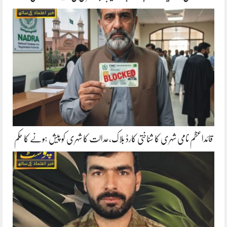
قائداعظم نامی شہری کا شناختی کارڈ بلاک،عدالت کا شہری کو پیش ہونے کا حکم