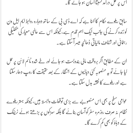
اس پر عمل درآمد نسبتاً آسان ہو جائے گا۔
سابق ریلوے حکام کا کہنا ہے کہ اے ڈی بی کے ساتھ دوبارہ روابط ایم ایل ون
کو زندہ کرنے کی جانب ایک اہم قدم ہے، کیونکہ اس سے عالمی معیار کی تکنیکی
رہنمائی اور شفاف مالیاتی ڈھانچہ میسر آ سکتا ہے۔
ان کے مطابق اگر بروقت مالی بندوبست ہو جائے اور طے شدہ ٹائم لائن پر عمل
کیا جائے تو یہ منصوبہ کئی دہائیوں کے انتظار کے بعد حقیقت کا روپ دھار سکتا
ہے اور ریلوے کا نقشہ بدل سکتا ہے۔
عوامی سطح پر بھی اس منصوبے سے بڑی توقعات وابستہ ہیں، کیونکہ بہتر ریلوے
نظام نہ صرف روزمرہ سفر کو آسان بنائے گا بلکہ سڑکوں پر بڑھتے ہوئے ٹریفک
کے دباؤ کو بھی کم کرے گا۔