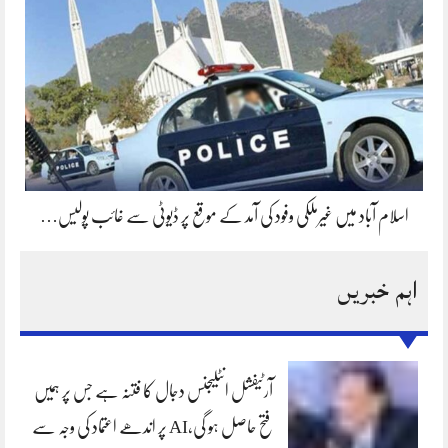
اسلام آباد میں غیرملکی وفود کی آمد کے موقع پر ڈیوٹی سے غائب پولیس…
اہم خبریں
آرٹیفشل انٹلیجنس دجال کا فتنہ ہے جس پر ہمیں
فتح حاصل ہو گی،AI پر اندھے اعتماد کی وجہ سے