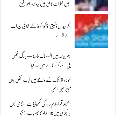
ہمیں خطرات لاحق ہیں پروفیسر احمد رفیق
کلرسیداں ڈکیتی‘ڈاکو1 کروڑ کے طلائی زیورات
لے اڑے
بھون نلہ میں افسوسناک حادثہ — بزرگ شخص
پلی سے گر کر نالے میں بہہ گیا
کہوٹہ: فائرنگ کے واقعے میں ایک شخص جاں
بحق، تین زخمی
انجینئر قمراسلام راجہ کی کمبوڈیا سے ہنگامی کال
پر چکری میں 16 افراد کا کامیاب ریسکیو