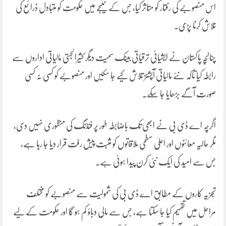
اس منصوبے کی رفتار کو متاثر کیا، جس کے نتیجے میں حکومت کو متبادل ذرائع کی
تلاش کرنا پڑی۔
چنانچہ پاکستان نے ایشیائی ترقیاتی بینک سمیت دیگر کثیرالجہتی مالیاتی اداروں سے
رابطہ کیا تاکہ نئے مالیاتی آپشنز تلاش کیے جا سکیں اور منصوبے کو کسی نہ کسی
صورت آگے بڑھایا جا سکے۔
اگرچہ اے ڈی بی نے ابھی تک باضابطہ طور پر فنڈنگ کی منظوری نہیں دی،
مگر حالیہ معائنوں اور اعلیٰ سطحی ملاقاتوں کو مثبت پیش رفت قرار دیا جا رہا ہے،
جس سے امید کی ایک نئی کرن پیدا ہوئی ہے۔
تجزیہ کاروں کے مطابق اے ڈی بی کی شمولیت سے منصوبے کو مختلف
مراحل میں تقسیم کیا جا سکتا ہے، جس سے مالی دباؤ کم ہو گا اور حکومت کے لیے