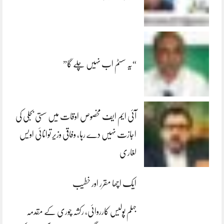
“یہ سسٹم اب نہیں چلے گا”
آئی ایم ایف مخصوص اوقات میں سستی بجلی کی
اجازت نہیں دے رہا، وفاقی وزیر توانائی اویس
لغاری
ایک اچھا مقرر اور خطیب
جہلم پولیس کارروائی، رکشہ چوری کے مقدمہ