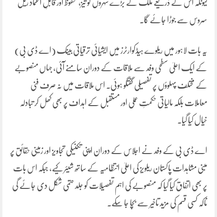
کیونکہ اس کے ذریعے ملک کے بڑے شہروں کو تیز، محفوظ اور قابلِ اعتماد ریل
سروس سے جوڑا جائے گا۔
یہ بات لاہور میں ریلوے ہیڈکوارٹرز میں ایشیائی ترقیاتی بینک (اے ڈی بی)
کے ایک اعلیٰ سطحی وفد سے ملاقات کے دوران سامنے آئی، جہاں منصوبے
کے مختلف پہلوؤں پر تفصیلی گفتگو ہوئی۔ اس ملاقات میں نہ صرف فنی
معاملات بلکہ مالیاتی حکمتِ عملی اور مستقبل کے اہداف پر بھی کھل کر تبادلہ
خیال کیا گیا۔
اے ڈی بی کے وفد نے اجلاس کے دوران اپنی تکنیکی تجاویز اور زمینی حقائق پر
مبنی مشاہدات پاکستان ریلویز کی اعلیٰ انتظامیہ کے ساتھ شیئر کیے، جبکہ اس بات
پر بھی اتفاق کیا گیا کہ منصوبے کی اہم تفصیلات کو جلد حتمی شکل دی جائے گی
تاکہ کسی قسم کی مزید تاخیر سے بچا جا سکے۔