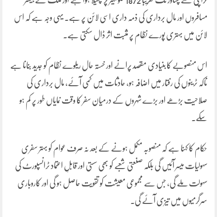
کراچی سے پشاور تک تقریباً 1872 کلومیٹر پر پھیلا ہوا ہے اور ملک کے بیشتر
مسافروں اور مال برداری کی ذمہ داری اسی لائن پر ہے۔ یہی وجہ ہے کہ اس
لائن میں بہتری پورے نظام پر مثبت اثر ڈال سکتی ہے۔
اس منصوبے کا بنیادی مقصد پرانے اور خستہ حال ریلوے نظام کو جدید بنانا ہے
تاکہ ٹرینوں کی رفتار میں اضافہ ہو، حادثات میں کمی آئے، مال برداری کی
صلاحیت بڑھے اور بڑے شہروں کے درمیان سفر کا وقت نمایاں طور پر کم ہو
سکے۔
حکام کا کہنا ہے کہ منصوبہ مکمل ہونے کے بعد نہ صرف عوام کو بہتر سفری
سہولیات میسر آئیں گی بلکہ صنعتی شعبے کو بھی سستی اور قابلِ اعتماد ٹرانسپورٹ کی
سہولت ملے گی، جس سے مجموعی معیشت کو تقویت حاصل ہو گی اور کاروباری
سرگرمیوں میں تیزی آئے گی۔