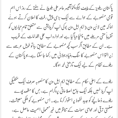
پاکستان ریلویز کے چیف ایگزیکٹو آفیسر عامر علی بلوچ نے ہفتے کے روز اس اہم
قومی منصوبے کے حوالے سے ایک بڑی پیش رفت کا اعلان کرتے ہوئے
کہا کہ مین لائن ون (ایم ایل ون) کی اپ گریڈیشن سے متعلق تمام تیاریوں کو
تقریباً حتمی مرحلے میں پہنچا دیا گیا ہے اور ادارہ اب عملی اقدامات کے قریب
ہے۔ ان کے مطابق اگر سب کچھ منصوبے کے مطابق رہا تو طویل عرصے سے
زیرِ التوا اس منصوبے کا سنگِ بنیاد جولائی میں رکھا جا سکتا ہے، جو پاکستان کے
ریلوے نظام کے لیے ایک تاریخی لمحہ ہوگا۔
ریلوے کے اعلیٰ حکام کے مطابق ایم ایل ون کا منصوبہ صرف ایک تکنیکی
اپ گریڈ نہیں بلکہ ایک جامع اصلاحاتی پروگرام ہے، جس کا مقصد پورے
ریلوے ڈھانچے کو جدید خطوط پر استوار کرنا ہے۔ اس منصوبے کو ملکی معیشت،
صنعتی ترقی اور عوامی سہولت کے تناظر میں غیر معمولی اہمیت حاصل ہے،