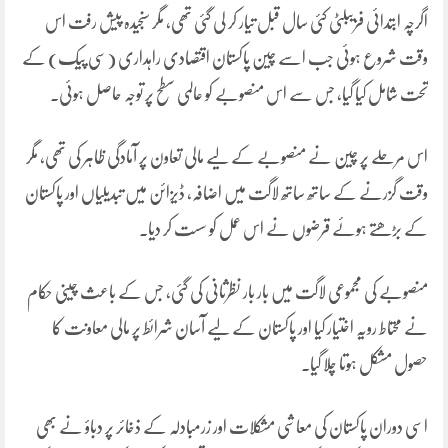
اگرچہ ابتدائی فزیبلٹی کئی سال قبل تیار کر لی گئی تھی، مگر سنجیدہ پیش رفت اس
وقت شروع ہوئی جب اسے چین پاکستان اقتصادی راہداری (سی پیک) کے
تحت شامل کیا گیا، جس سے اس منصوبے کو عالمی سطح پر توجہ حاصل ہوئی۔
اس مرحلے پر چین نے منصوبے کے لیے مالی تعاون پر آمادگی ظاہر کی تھی، مگر
وقت گزرنے کے ساتھ ساتھ لاگت میں اضافہ، ڈیزائن میں تبدیلیاں اور پاکستان
کے بڑھتے ہوئے قرضوں نے اس عمل کو سست کر دیا۔
منصوبے کی مجموعی لاگت میں بار بار نظرثانی کی گئی، جس کے باعث چینی حکام
نے محتاط رویہ اختیار کیا اور پاکستان کے لیے آسان شرائط پر مالی معاونت کا
حصول مشکل ہوتا چلا گیا۔
اسی دوران پاکستان کی معاشی مشکلات اور زرمبادلہ کے ذخائر پر دباؤ نے بھی