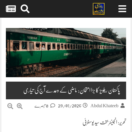
Skip
to
content
پاکستان ریلویز کا بڑا امتحان: ماضی کے وعدے آج کی تیاری
29/01/2026
Abdul Khateeb
0 تبصرے
تحریر: انجینئر بخت سید یوسفزئی