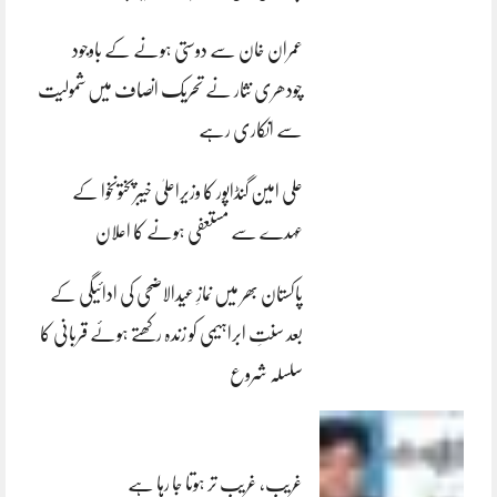
عمران خان سے دوستی ہونے کے باوجود
چودھری نثار نے تحریک انصاف میں شمولیت
سے انکاری رہے
علی امین گنڈاپور کا وزیراعلیٰ خیبرپختونخوا کے
عہدے سے مستعفی ہونے کا اعلان
پاکستان بھر میں نمازِ عیدالاضحی کی ادائیگی کے
بعد سنتِ ابراہیمی کو زندہ رکھتے ہوئے قربانی کا
سلسلہ شروع
غریب، غریب تر ہوتا جا رہا ہے