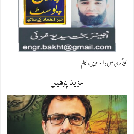
کیٹاگری میں :
اہم خبریں
،
کالم
مزید پڑھیں