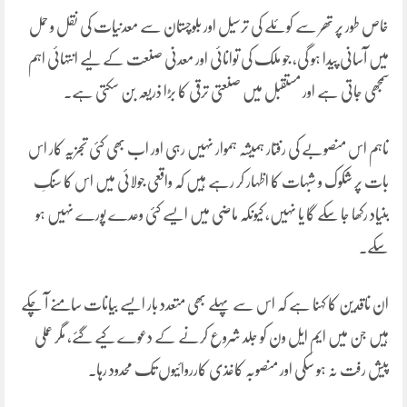
خاص طور پر تھر سے کوئلے کی ترسیل اور بلوچستان سے معدنیات کی نقل و حمل
میں آسانی پیدا ہو گی، جو ملک کی توانائی اور معدنی صنعت کے لیے انتہائی اہم
سمجھی جاتی ہے اور مستقبل میں صنعتی ترقی کا بڑا ذریعہ بن سکتی ہے۔
تاہم اس منصوبے کی رفتار ہمیشہ ہموار نہیں رہی اور اب بھی کئی تجزیہ کار اس
بات پر شکوک و شبہات کا اظہار کر رہے ہیں کہ واقعی جولائی میں اس کا سنگِ
بنیاد رکھا جا سکے گا یا نہیں، کیونکہ ماضی میں ایسے کئی وعدے پورے نہیں ہو
سکے۔
ان ناقدین کا کہنا ہے کہ اس سے پہلے بھی متعدد بار ایسے بیانات سامنے آ چکے
ہیں جن میں ایم ایل ون کو جلد شروع کرنے کے دعوے کیے گئے، مگر عملی
پیش رفت نہ ہو سکی اور منصوبہ کاغذی کارروائیوں تک محدود رہا۔