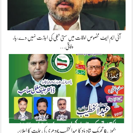
آئی ایم ایف مخصوص اوقات میں سستی بجلی کی اجازت نہیں دے رہا،
وفاقی…
جموں 6 تحریک شاد باد کا عبدالخطیب چودھری کی حمایت کا اعلان