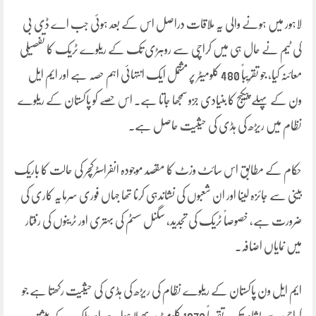
لاہور میں ہونے والی یہ ملاقات دراصل اس کے بعد ہوئی جب اے ڈی بی
کی ٹیم نے حال ہی میں کراچی سے روہڑی تک کے ریلوے ٹریک کا تفصیلی
معائنہ کیا، جو تقریباً 480 کلومیٹر پر مشتمل ایک انتہائی اہم حصہ ہے اور ایم ایل
ون کے پہلے پیکیج کا بنیادی جزو سمجھا جاتا ہے۔ اس حصے کو پاکستان کے ریلوے
نظام میں ریڑھ کی ہڈی کی حیثیت حاصل ہے۔
حکام کے مطابق اس سائٹ وزٹ کا مقصد موجودہ انفراسٹرکچر کی حالت کا باریک
بینی سے جائزہ لینا اور ان شعبوں کی نشاندہی کرنا تھا جہاں فوری سرمایہ کاری کی
ضرورت ہے، خصوصاً ٹریک کی تجدید، سگنل سسٹم کی بہتری اور ٹرینوں کی رفتار
میں نمایاں اضافہ۔
ایم ایل ون پاکستان کے ریلوے نظام کی ریڑھ کی ہڈی کی حیثیت رکھتا ہے جو