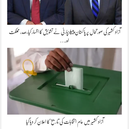
آزاد کشمیر کی صورتحال پر پاکستان پیپلزپارٹی نے تشویش کا اظہار کیا،صدر مملکت
اور…
آزاد کشمیر میں عام انتخابات کی تاریخ کا اعلان کر دیا گیا