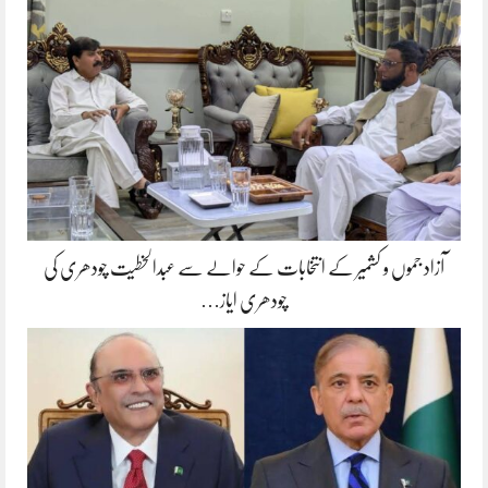
آزاد جموں و کشمیر کے انتخابات کے حوالے سے عبدالخطیت چودھری کی
چودھری ایاز…