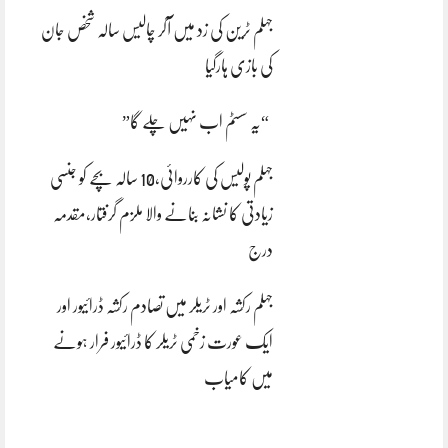
جہلم ٹرین کی زد میں آکر چالیس سالہ شخص جان
کی بازی ہارگیا
“یہ سسٹم اب نہیں چلے گا”
جہلم پولیس کی کارروائی،10 سالہ بچے کو جنسی
زیادتی کا نشانہ بنانے والا ملزم گرفتار،مقدمہ
درج
جہلم رکشہ اور ٹریلر میں تصادم رکشہ ڈرائیور اور
ایک عورت زخمی ٹریلر کا ڈرائیور فرار ہونے
میں کامیاب