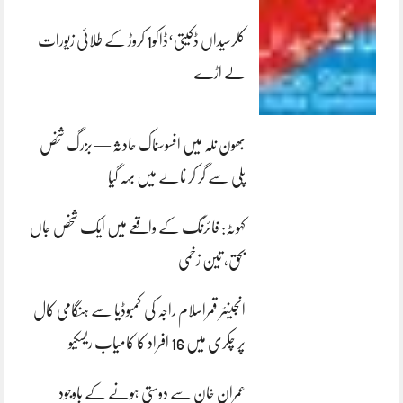
کلرسیداں ڈکیتی‘ڈاکو1 کروڑ کے طلائی زیورات
لے اڑے
بھون نلہ میں افسوسناک حادثہ — بزرگ شخص
پلی سے گر کر نالے میں بہہ گیا
کہوٹہ: فائرنگ کے واقعے میں ایک شخص جاں
بحق، تین زخمی
انجینئر قمراسلام راجہ کی کمبوڈیا سے ہنگامی کال
پر چکری میں 16 افراد کا کامیاب ریسکیو
عمران خان سے دوستی ہونے کے باوجود