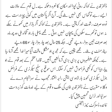
ڈاکٹر قدیر نے کہا کہ روٹی کپڑا اور مکان کا نعرہ دھوکہ ہے۔ل قوم کے حالات
ایسے رہے تو گھاس بھی نہیں ملے گی۔ آج اگر پاکستان میں کوئی چیز درست ہے
تو وہ صرف رشوت اور کرپشن ہے۔ ڈاکٹر قدیر نے کہا کہ اگر بازار میں کھوٹے سکے
نہ ہو ں تو کھرے سکوں کی پہچان نہیں ہوتی ۔ مجھے پہلی بار جو تنخواہ ملی وہ چھ ماہ
بعد صرف تین ہزار روپے تھی۔ جبکہ25سال بعد چار ہزار چار سو 66روپے
ریٹارمنٹ پر ملے۔ مجھے یقین ہے کہ مجھ پر جو مشکل وقت آیا میرا خدا مجھے آزما رہا
ہے۔ کیونکہ پیغمبروں پر بڑی بڑی آزمائشیں آئیں۔ قائداعظم کے بعد قوم نے جو
پیار دیا اس کو کبھی فراموش نہیں کر سکتا۔ اس موقع پر سٹیج سیکرٹری کے فرائض
جنرل سیکرٹری کہوٹہ بار ایسوسی ایشن راجہ افشار محبوب نے سرانجام دےئے
وکلاء مقررین نے ڈاکٹر قدیر خان کی ملک و قوم کے لیے خدمات کو زبردست
سراہا اور خراج تحسین پیش کیا۔
نمائندہ ڈسٹرکٹ نیوز ایجنسی