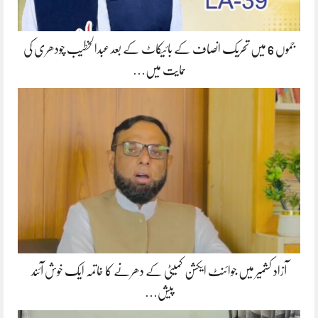
جموں 6 میں تحریک انصاف کے بائیکاٹ کے بعد عبدالخطیب چودھری کی
حمایت میں…
آزاد کشمیر میں جوائنٹ ایکشن کمیٹی کے دھرنے کا خاتمہ ایک خوش آئند
پیش…