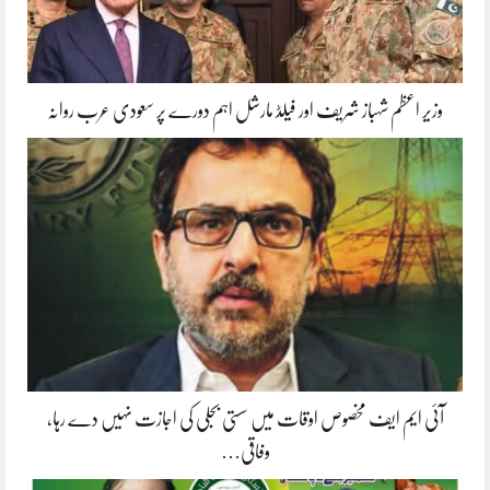
وزیر اعظم شہباز شریف اور فیلڈ مارشل اہم دورے پر سعودی عرب روانہ
آئی ایم ایف مخصوص اوقات میں سستی بجلی کی اجازت نہیں دے رہا،
وفاقی…