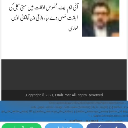
آئی ایم ایف مخصوص اوقات میں سستی بجلی کی
اجازت نہیں دے رہا، وفاقی وزیر توانائی اویس
لغاری
Copyright © 2021, Pindi Post All Rights Reserved.
// Show Author Image with Author Name in UrduPaper Theme function
urdu_paper_author_image_with_name($content) { if (is_single()) { $author_id =
get_the_author_meta('ID'); $author_name = get_the_author(); $author_avatar = get_avatar($author_id, 48);
// 48px size image $author_html = '
' . $author_name . '
' . $author_avatar . '