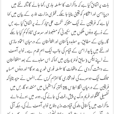
بات پر اتفاق کیا ہے کہ مذاکرات کا سلسلہ جاری رکھا جائے گا تاکہ خطے میں
دیرپا امن اور استحکام کو یقینی بنایا جا سکے۔قطری وزارتِ خارجہ کے بیان میں کہا
گیا ہے کہ فریقین نے ایک مشترکہ حکمتِ عملی تیار کرنے پر اتفاق کیا ہے جس
کے ذریعے دونوں ملکوں میں سکیورٹی کو مضبوط اور سرحدی تناؤ کو کم کیا جا سکے
گا۔بیان کے مطابق، یہ معاہدہ پاکستان اور افغانستان کے درمیان اعتماد سازی
اور خطے میں پائیدار امن کے قیام کی جانب ایک اہم قدم ہے۔خواجہ آصف
نے اپنے ایکس (سابق ٹوئٹر) بیان میں کہا کہ اس معاہدے کے بعد “افغانستان
سے دہشت گردی کے واقعات کا سلسلہ فوری طور پر بند ہو گا” اور دونوں ہمسایہ
ممالک ایک دوسرے کی خودمختاری کا احترام کریں گے۔انہوں نے مزید بتایا کہ
فریقین کے درمیان اگلا اجلاس 25 اکتوبر کو استنبول میں منعقد ہو گا، جس میں
تفصیلی گفتگو اور فریم ورک پر پیش رفت کی جائے گی۔دوحہ میں ہونے والے
مذاکرات میں پاکستانی وفد کی قیادت وزیر دفاع خواجہ آصف نے کی، جبکہ آئی