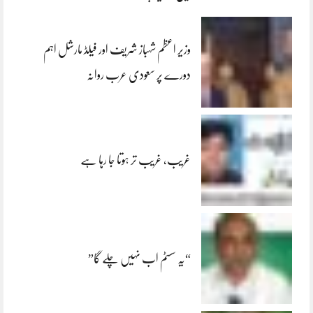
وزیر اعظم شہباز شریف اور فیلڈ مارشل اہم
دورے پر سعودی عرب روانہ
غریب، غریب تر ہوتا جا رہا ہے
“یہ سسٹم اب نہیں چلے گا”