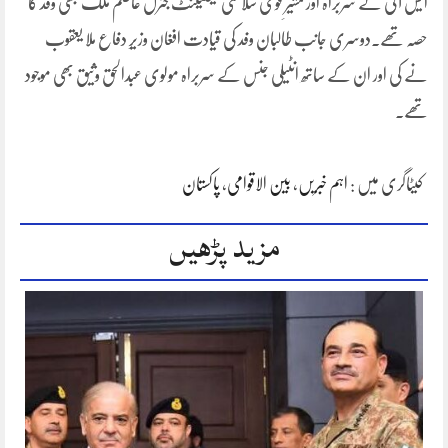
ایس آئی کے سربراہ اور مشیرِ قومی سلامتی لیفٹیننٹ جنرل عاصم ملک بھی وفد کا
حصہ تھے۔دوسری جانب طالبان وفد کی قیادت افغان وزیرِ دفاع ملا یعقوب
نے کی اور ان کے ساتھ انٹیلی جنس کے سربراہ مولوی عبدالحق وثیق بھی موجود
تھے۔
کیٹاگری میں :
اہم خبریں
،
بین الاقوامی
،
پاکستان
مزید پڑھیں