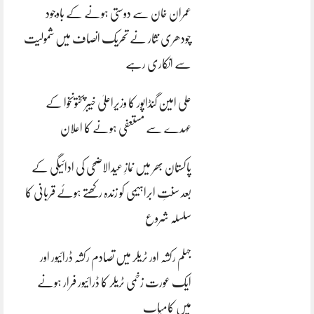
عمران خان سے دوستی ہونے کے باوجود
چودھری نثار نے تحریک انصاف میں شمولیت
سے انکاری رہے
علی امین گنڈاپور کا وزیراعلیٰ خیبرپختونخوا کے
عہدے سے مستعفی ہونے کا اعلان
پاکستان بھر میں نمازِ عیدالاضحی کی ادائیگی کے
بعد سنتِ ابراہیمی کو زندہ رکھتے ہوئے قربانی کا
سلسلہ شروع
جہلم رکشہ اور ٹریلر میں تصادم رکشہ ڈرائیور اور
ایک عورت زخمی ٹریلر کا ڈرائیور فرار ہونے
میں کامیاب