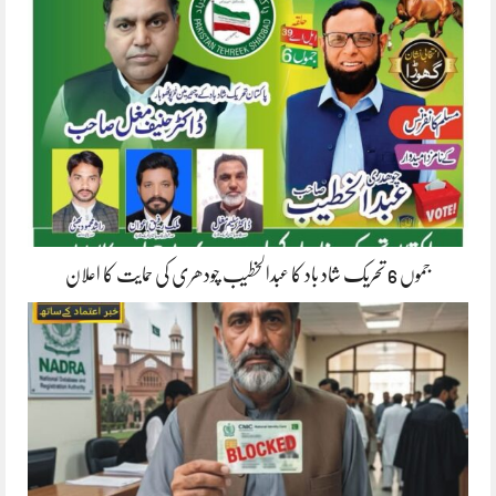
جموں 6 تحریک شاد باد کا عبدالخطیب چودھری کی حمایت کا اعلان