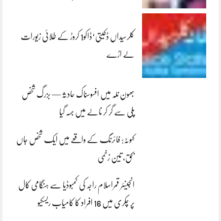
کلرسیداں ڈکیتی‘ڈاکو1 کروڑ کے طلائی زیورات
لے اڑے
بھون نلہ میں افسوسناک حادثہ — بزرگ شخص
پلی سے گر کر نالے میں بہہ گیا
کہوٹہ: فائرنگ کے واقعے میں ایک شخص جاں
بحق، تین زخمی
انجینئر قمراسلام راجہ کی کمبوڈیا سے ہنگامی کال
پر چکری میں 16 افراد کا کامیاب ریسکیو