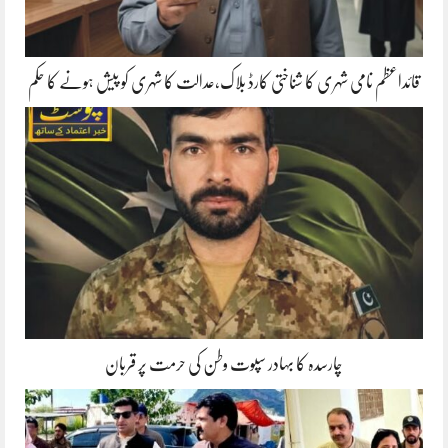
قائداعظم نامی شہری کا شناختی کارڈ بلاک،عدالت کا شہری کو پیش ہونے کا حکم
چارسدہ کا بہادر سپوت وطن کی حرمت پر قربان