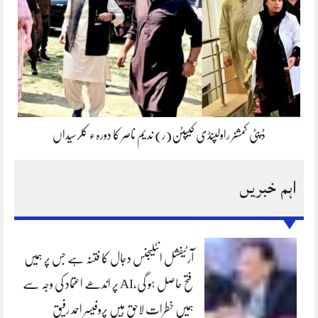
ڈپٹی کمشنر راولپنڈی کیپٹن(ر) ندیم ناصر کا دورہء کلرسیداں
اہم خبریں
آرٹیفشل انٹلیجنس دجال کا فتنہ ہے جس پر ہمیں
فتح حاصل ہو گی،AI پر اندھے اعتماد کی وجہ سے
ہمیں خطرات لاحق ہیں پروفیسر احمد رفیق