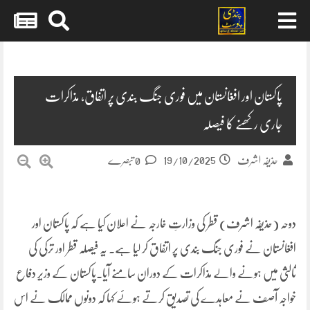
Skip
to
content
پاکستان اور افغانستان میں فوری جنگ بندی پر اتفاق، مذاکرات
جاری رکھنے کا فیصلہ
19/10/2025
حذیفہ اشرف
0 تبصرے
دوحہ (حذیفہ اشرف) قطر کی وزارتِ خارجہ نے اعلان کیا ہے کہ پاکستان اور
افغانستان نے فوری جنگ بندی پر اتفاق کر لیا ہے۔ یہ فیصلہ قطر اور ترکی کی
ثالثی میں ہونے والے مذاکرات کے دوران سامنے آیا۔پاکستان کے وزیرِ دفاع
خواجہ آصف نے معاہدے کی تصدیق کرتے ہوئے کہا کہ دونوں ممالک نے اس