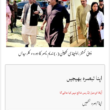
ڈپٹی کمشنر راولپنڈی کیپٹن(ر) ندیم ناصر کا دورہء کلرسیداں
اپنا تبصرہ بھیجیں
آپکا ای میل ایڈریس شائع نہیں کیا جائے گا
اپنا تبصرہ لکھیں