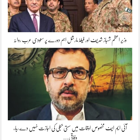
وزیر اعظم شہباز شریف اور فیلڈ مارشل اہم دورے پر سعودی عرب روانہ
آئی ایم ایف مخصوص اوقات میں سستی بجلی کی اجازت نہیں دے رہا،
وفاقی…