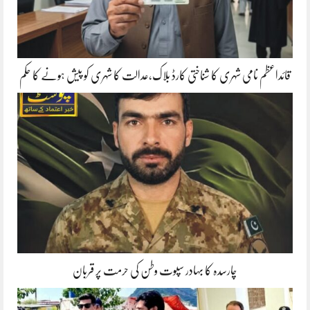
قائداعظم نامی شہری کا شناختی کارڈ بلاک،عدالت کا شہری کو پیش ہونے کا حکم
چارسدہ کا بہادر سپوت وطن کی حرمت پر قربان