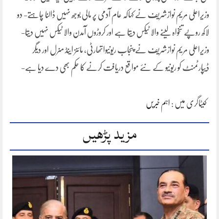
وزیراعلی مریم نوازشریف نے کہاکہ عام آدمی پر مالی بوجھ نہیں ڈالنا چاہتے- دو
لاکھ روپے تنخواہ لینے والا ٹیکس دیتا ہے اور کروڑوں آمدن والا ٹیکس نہیں دیتا-
وزیراعلی مریم نوازشریف نے پنجاب ریونیواتھارٹی، مائنز اینڈ منرل اور دیگر
ڈیپارٹمنٹ کو ریونیو کے نئے مواقع دریافت کرنے کا حکم بھی دے دیا ہے-
کیٹاگری میں :
اہم خبریں
مزید پڑھیں