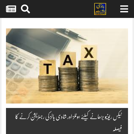
Skip
to
content
ٹیکس ریونیو بڑھانے کیلئے ہوٹلز اور شادی ہالز کی رجسٹریشن کرنے کا
فیصلہ