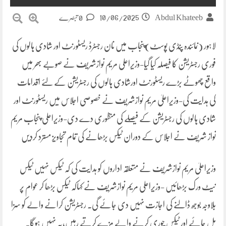
10/06/2025
Abdul Khateeb
0 تبصرے
لاہور (نمائندہ پنڈی پوسٹ)پنجاب میں نان رجسٹرڈ ریسٹورنٹ اور شادی ہالوں کی
فوری رجسٹریشن کا فیصلہ کیا گیا-وزیراعلی مریم نوازشریف نے صوبے بھر میں
واقع چھوٹے بڑے ریسٹورنٹ اورشادی ہالوں کی رجسٹریشن کے لئے اقدامات
کی ہدایت کی-وزیراعلیٰ مریم نوازشریف نے خصوصی اجلاس میں ریسٹورنٹ اور
شادی ہالوں کی رجسٹریشن کے فیصلے کی منظوری دے دی-وزیراعلی پنجاب مریم
نواز شریف نے اجلاس کے دوران ٹیکس بڑھانے کی تمام تجاویز مسترد کردیں
وزیراعلیٰ مریم نوازشریف نے متعلقہ اداروں کو ہدایت کی کہ ٹیکس نہیں ٹیکس
نیٹ ورک بڑھائیں -وزیراعلی مریم نوازشریف نے کہاکہ ٹیکس بڑھا کر عوام پر
بلاوجہ بوجھ ڈالنے کی اجازت نہیں دی جائے گی۔ رجسٹریشن کرانے والے کو سزا
مل جائے اور ٹیکس چوری کرنے والے مزے کرتے رہیں،یہ نہیں ہوگا۔