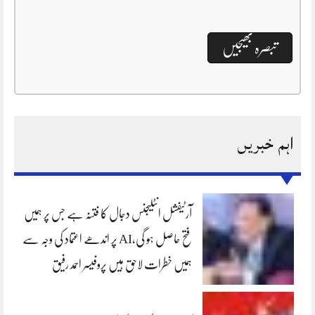
اہم خبریں
آرٹیفشل انٹلیجنس دجال کا فتنہ ہے جس پر ہمیں
فتح حاصل ہو گی،AI پر اندھے اعتماد کی وجہ سے
ہمیں خطرات لاحق ہیں پروفیسر احمد رفیق