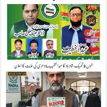
جموں 6 تحریک شاد باد کا عبدالخطیب چودھری کی حمایت کا اعلان