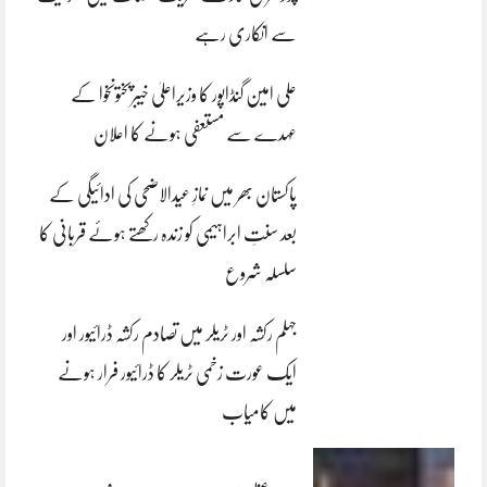
سے انکاری رہے
علی امین گنڈاپور کا وزیراعلیٰ خیبرپختونخوا کے
عہدے سے مستعفی ہونے کا اعلان
پاکستان بھر میں نمازِ عیدالاضحی کی ادائیگی کے
بعد سنتِ ابراہیمی کو زندہ رکھتے ہوئے قربانی کا
سلسلہ شروع
جہلم رکشہ اور ٹریلر میں تصادم رکشہ ڈرائیور اور
ایک عورت زخمی ٹریلر کا ڈرائیور فرار ہونے
میں کامیاب