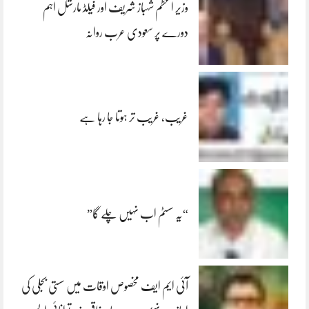
وزیر اعظم شہباز شریف اور فیلڈ مارشل اہم
دورے پر سعودی عرب روانہ
غریب، غریب تر ہوتا جا رہا ہے
“یہ سسٹم اب نہیں چلے گا”
آئی ایم ایف مخصوص اوقات میں سستی بجلی کی