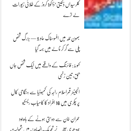
کلرسیداں ڈکیتی‘ڈاکو1 کروڑ کے طلائی زیورات
لے اڑے
بھون نلہ میں افسوسناک حادثہ — بزرگ شخص
پلی سے گر کر نالے میں بہہ گیا
کہوٹہ: فائرنگ کے واقعے میں ایک شخص جاں
بحق، تین زخمی
انجینئر قمراسلام راجہ کی کمبوڈیا سے ہنگامی کال
پر چکری میں 16 افراد کا کامیاب ریسکیو
عمران خان سے دوستی ہونے کے باوجود
چودھری نثار نے تحریک انصاف میں شمولیت