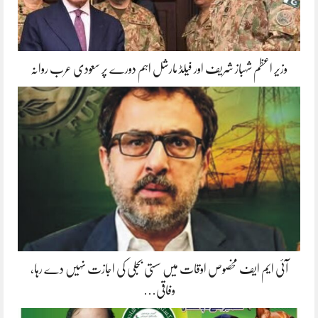
وزیر اعظم شہباز شریف اور فیلڈ مارشل اہم دورے پر سعودی عرب روانہ
آئی ایم ایف مخصوص اوقات میں سستی بجلی کی اجازت نہیں دے رہا،
وفاقی…