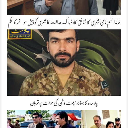
قائداعظم نامی شہری کا شناختی کارڈ بلاک،عدالت کا شہری کو پیش ہونے کا حکم
چارسدہ کا بہادر سپوت وطن کی حرمت پر قربان