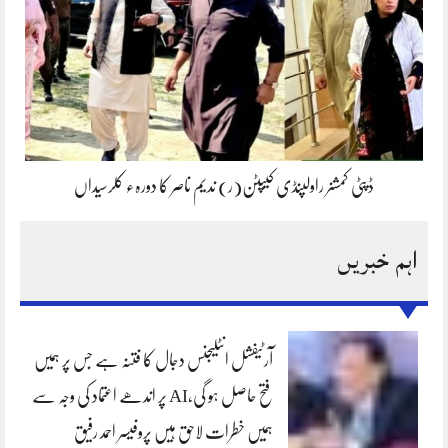
ڈپٹی کمشنر راولپنڈی کیپٹن(ر) ندیم ناصر کا دورہء کلرسیداں
اہم خبریں
آرٹیفشل انٹلیجنس دجال کا فتنہ ہے جس پر ہمیں
فتح حاصل ہو گی،AI پر اندھے اعتماد کی وجہ سے
ہمیں خطرات لاحق ہیں پروفیسر احمد رفیق