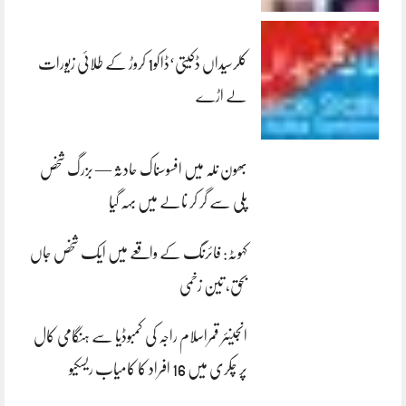
کلرسیداں ڈکیتی‘ڈاکو1 کروڑ کے طلائی زیورات
لے اڑے
بھون نلہ میں افسوسناک حادثہ — بزرگ شخص
پلی سے گر کر نالے میں بہہ گیا
کہوٹہ: فائرنگ کے واقعے میں ایک شخص جاں
بحق، تین زخمی
انجینئر قمراسلام راجہ کی کمبوڈیا سے ہنگامی کال
پر چکری میں 16 افراد کا کامیاب ریسکیو