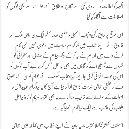
آفیسر کو اجازت دے دی گئی ہے نکاح اور طلاق کے حوالے سے بھی لوگوں کو
اصلاحات سے آگاہ کیا گیا
اس موقع پر سابق رکن پنجاب اسمبلی و ضلعی صدر مسلم لیگ ن حاجی ملک عمر
فاروق نے اپنے خطاب میں کہا کہ ہم سیاست میں دعویٰ نہیں عملی کام
کرنے والے ہیں اور ہم نے یہ کر کے دکھا دیا ہم نے صفائی اور ستھرائی کو
شہروں سے توسیع دے کر گاؤں میں بھی یہ عمل مکمل کر لیا ہے آپ لوگوں کو
اس کی حوصلہ افزائی کرنی چاہیے آج پنجاب حکومت نے عوام کو ان کے حقوق
دے کر حقیقی عوامی خدمت کا حق ادا کر دیا ہے آج کا یہ پروگرام جو پیدائش و
اموات کے حوالے سے ترتیب دیا گیا ہے یہ بھی محترمہ مریم نواز وزیراعلی
پنجاب کی جانب سے ایک نیا قدم اٹھایا گیا ہے
اسسٹنٹ کمشنر ٹیکسلا محترمہ ماریہ جاوید نے اپنے خطاب میں کہا کہ ہمیں عوامی