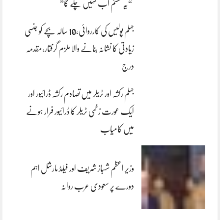
“یہ سسٹم اب نہیں چلے گا”
جہلم پولیس کی کارروائی،10 سالہ بچے کو جنسی
زیادتی کا نشانہ بنانے والا ملزم گرفتار،مقدمہ
درج
جہلم رکشہ اور ٹریلر میں تصادم رکشہ ڈرائیور اور
ایک عورت زخمی ٹریلر کا ڈرائیور فرار ہونے
میں کامیاب
وزیر اعظم شہباز شریف اور فیلڈ مارشل اہم
دورے پر سعودی عرب روانہ