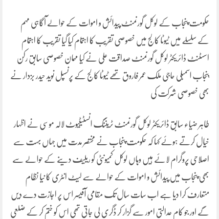
حکومت پنجاب کے لوکل گورنمنٹ پیدائش و اموات کے حوالے آگاہی مہم
کے سلسلے میں ٹیوٹا کالج میں خصوصی تقریب کا اہتمام کیا گیا تقریب کا اہتمام
اسسٹنٹ ڈائریکٹر لوکل گورنمنٹ صداقت علی نے کیا مہمان خصوصی سابق رکن
پنجاب اسمبلی حاجی ملک عمر فاروق تھے ٹیوٹا کالج کے پرنسپل نوید حیدر بزدار نے
بھی خصوصی شرکت کی
طاہر ضیاء سابق ڈائریکٹر لوکل گورنمنٹ ٹریننگ انسٹیٹیوٹ لالہ موسی نے اظہار
خیال کرتے ہوئے کہا کہ حکومت پنجاب نے مختصر مدت میں جہاں بہت سے
اصلاحی پروگرام لائے ہیں وہاں لوکل کمیونٹی کو ریلیف دینے کے حوالے سے
بھی پنجاب میں پیدائش و اموات کے حوالے سے لیٹ انٹری کا نیا نظام
متعارف کرا دیا ہے اب سات سال تک مقامی آفیسر اس پر اجازت دے دیں
گے اور جو کام عدالتی امور سے گزار کر ڈگری لی جاتی تھی اس کو ختم کر کے ضلعی