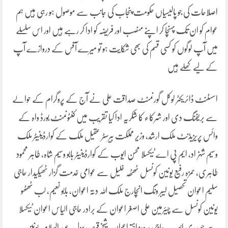
اصلاحات کی جو پالیسیاں حکومت پنجاب کی جانب سے موصول ہو رہی ہیں ہم
عوام کو ان تک پہنچا کر اپنے منصب اور فریضہ کو ادا کر رہے ہیں اور اس سلسلے
میں آپ لوگوں کو کسی قسم کی بھی شکایت ہو تو میرے آفس کے دروازے آپ
کے لیے کھلے ہیں
اسسٹنٹ ڈائریکٹر لوکل گورنمنٹ صداقت علی نے آج کے پروگرام کے حوالے
سے بریفنگ دی اور شرکاء کا شکریہ ادا کیا تقریب میں کنٹونمنٹ بورڈ واہ کے
وائس پریزیڈنٹ ملک ارشد، وزیر مملکت بیرسٹر عقیل ملک کے کوارڈینیٹر ملک
وسیم شہزاد، ایم پی اے ٹیکسلا محسن ایوب کے کوارڈینیٹر بابو وسیم شاہ، طاہر محمود
طاہری، حمزہ رفیع یونین کونسل ٹھٹھہ خلیل سے عوامی خدمت گزار ٹھیکیدار حاجی
سلیم اعوان تحصیل لیبر ونگ انچارج ملک اللہ دتہ اعوان، بابو نعیم، لب ٹھٹھو
یونین کونسل سے چیئرمین علی اصغر اعوان کے برادر حاجی الیاس اعوان ٹیکسلا
سے چوہدری ایوب، حاجی پرویز اختر اعوان، شیخ قیصر رسول، عبد السلام، یونین