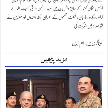
کونسل عثمان کھٹڑ کے سابق وائس چیئرمین عبید الرحمن سواتی سمیت علمائے
کرام، وکلاء صاحبان، مختلف محکموں کے افسران، تاجر نمائندوں اور معززین نے
کثیر تعداد میں شرکت کی
کیٹاگری میں :
اہم خبریں
مزید پڑھیں