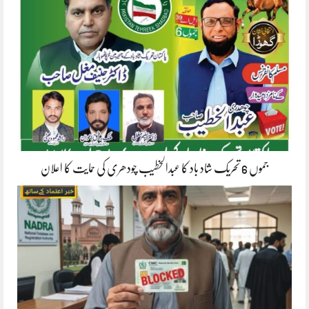
جموں 6 تحریک شاد باد کا عبدالخطیب چودھری کی حمایت کا اعلان