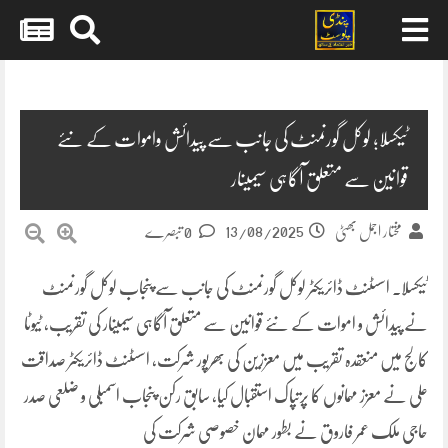
Skip
to
content
ٹیکسلا؛ لوکل گورنمنٹ کی جانب سے پیدائش واموات کے نئے
قوانین سے متعلق آگاہی سیمینار
13/08/2025
مختار اجمل بھٹی
0 تبصرے
ٹیکسلا۔ اسسٹنٹ ڈائریکٹر لوکل گورنمنٹ کی جانب سے پنجاب لوکل گورنمنٹ
نے پیدائش و اموات کے نئے قوانین سے متعلق آگاہی سیمینار کی تقریب، ٹیوٹا
کالج میں منعقدہ تقریب میں معززین کی بھرپور شرکت، اسسٹنٹ ڈائریکٹر صداقت
علی نے معزز مہمانوں کا پرتپاک استقبال کیا، سابق رکن پنجاب اسمبلی و ضلعی صدر
حاجی ملک عمر فاروق نے بطور مہمان خصوصی شرکت کی