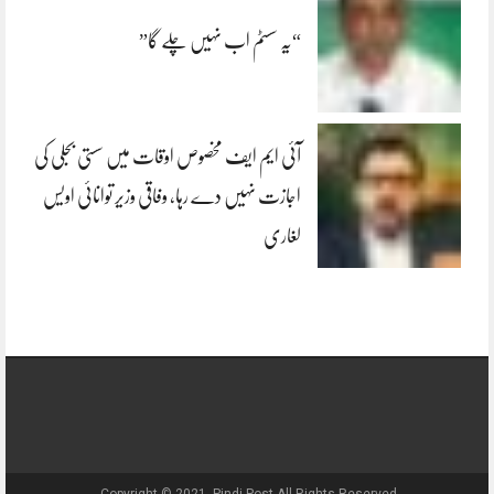
“یہ سسٹم اب نہیں چلے گا”
آئی ایم ایف مخصوص اوقات میں سستی بجلی کی
اجازت نہیں دے رہا، وفاقی وزیر توانائی اویس
لغاری
Copyright © 2021, Pindi Post All Rights Reserved.