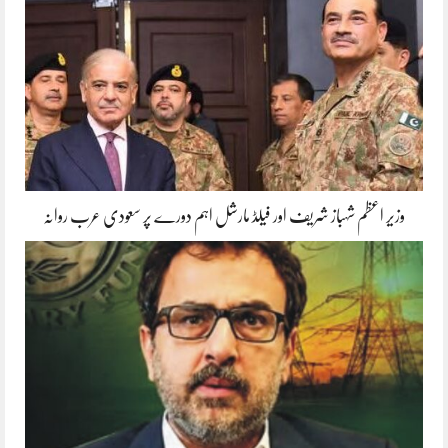
وزیر اعظم شہباز شریف اور فیلڈ مارشل اہم دورے پر سعودی عرب روانہ