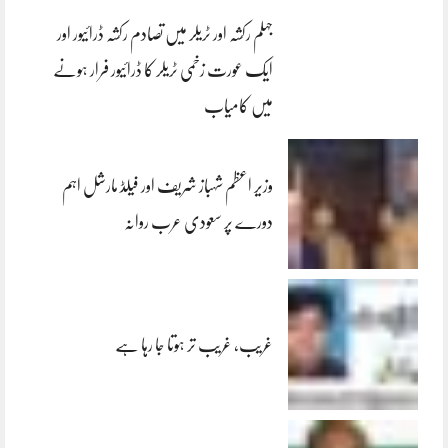
جہلم رکشہ اور ٹریلر میں تصادم رکشہ ڈرائیور اور
ایک عورت زخمی ٹریلر کا ڈرائیور فرار ہونے
میں کامیاب
وزیر اعظم شہباز شریف اور فیلڈ مارشل اہم
دورے پر سعودی عرب روانہ
غریب، غریب تر ہوتا جا رہا ہے