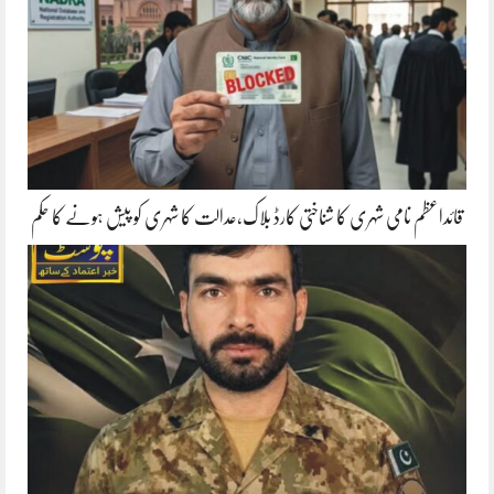
قائداعظم نامی شہری کا شناختی کارڈ بلاک،عدالت کا شہری کو پیش ہونے کا حکم