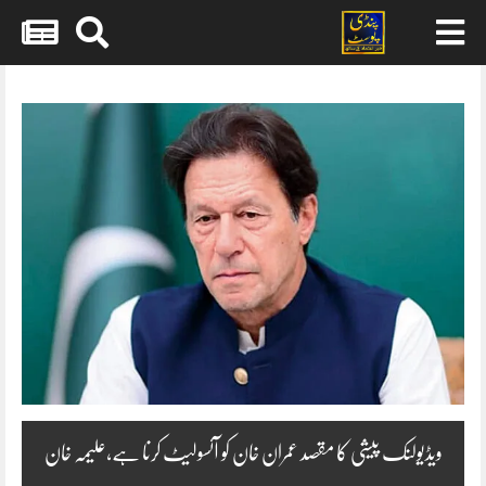
Skip
to
content
ویڈیولنک پیشی کا مقصد عمران خان کو آئسولیٹ کرنا ہے،علیمہ خان