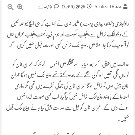
17/09/2025
Shahzad Raza
0 تبصرے
راولپنڈی(نمائندہ پنڈی پوسٹ)علیمہ خان نے کہا ہے کہ جی ایچ کیو حملہ کیس
کے وڈیو لنک ٹرائل سے پنجاب حکومت اور ہوم ڈیپارٹمنٹ پنجاب عمران خان
کو آئسولیٹ کرنا چاہتے ہیں، وڈیو لنک ٹرائل کسی صورت قبول نہیں کریں گے۔
عدالت میں پیشی کے بعد میڈیا سے گفتگو میں انہوں نے کہا کہ عمران خان کو
گولیاں لگی تھیں اور گولی لگنے کے باوجود کہتے تھے وڈیو لنک نہیں ہوگا عمران
خان پیش ہوں تو ٹرائل ہوگا عمران خان کی زندگی خطرے میں تھی مگر ہماری
استدعا کے باوجود وڈیو لنک ٹرائل نہیں کیا گیا، اب کسی صورت ایسا نہیں
ہونے دیں گے، عمران خان کو جیل سے عدالت پیش کیا جائے ویڈیو لنک قبول
نہیں۔