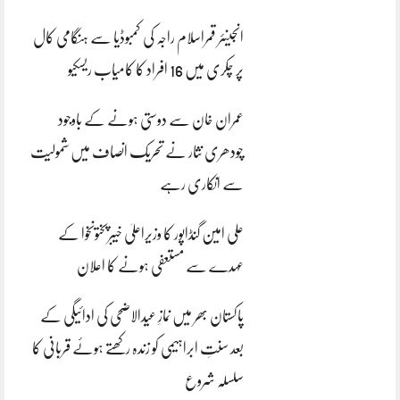
انجینئر قمراسلام راجہ کی کمبوڈیا سے ہنگامی کال
پر چکری میں 16 افراد کا کامیاب ریسکیو
عمران خان سے دوستی ہونے کے باوجود
چودھری نثار نے تحریک انصاف میں شمولیت
سے انکاری رہے
علی امین گنڈاپور کا وزیراعلیٰ خیبرپختونخوا کے
عہدے سے مستعفی ہونے کا اعلان
پاکستان بھر میں نمازِ عیدالاضحی کی ادائیگی کے
بعد سنتِ ابراہیمی کو زندہ رکھتے ہوئے قربانی کا
سلسلہ شروع