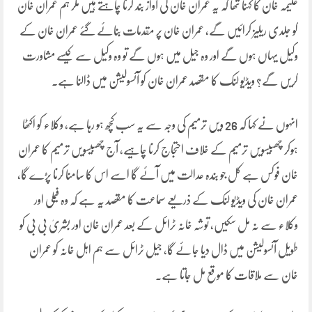
علیمہ خان کا کہنا تھا کہ یہ عمران خان کی آواز بند کرنا چاہتے ہیں مگر ہم عمران خان
کو جلدی ریلیز کرائیں گے، عمران خان پر مقدمات بنائے گئے عمران خان کے
وکیل یہاں ہوں گے اور وہ جیل میں ہوں گے تو وہ وکیل سے کیسے مشاورت
کریں گے؟ ویڈیو لنک کا مقصد عمران خان کو آئسولیشن میں ڈالنا ہے۔
انہوں نے کہا کہ 26 ویں ترمیم کی وجہ سے یہ سب کچھ ہو رہا ہے، وکلاء کو اکٹھا
ہوکر چھبیسویں ترمیم کے خلاف احتجاج کرنا چاہیے، آج چھبیسویں ترمیم کا عمران
خان فوکس ہے کل جو بندہ عدالت میں آئے گا اسے اس کا سامنا کرنا پڑے گا،
عمران خان کی ویڈیو لنک کے ذریعے سماعت کا مقصد یہ ہے کہ وہ فیملی اور
وکلاء سے نہ مل سکیں، توشہ خانہ ٹرائل کے بعد عمران خان اور بشریٰ بی بی کو
طویل آئسولیشن میں ڈال دیا جائے گا، جیل ٹرائل سے ہم اہل خانہ کو عمران
خان سے ملاقات کا موقع مل جاتا ہے۔