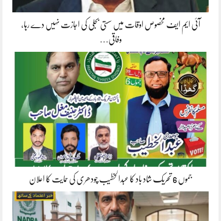
آئی ایم ایف مخصوص اوقات میں سستی بجلی کی اجازت نہیں دے رہا،
وفاقی…
جموں 6 تحریک شاد باد کا عبدالخطیب چودھری کی حمایت کا اعلان