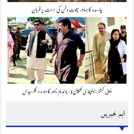
چارسدہ کا بہادر سپوت وطن کی حرمت پر قربان
ڈپٹی کمشنر راولپنڈی کیپٹن(ر) ندیم ناصر کا دورہء کلرسیداں
اہم خبریں