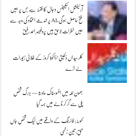
آرٹیفشل انٹلیجنس دجال کا فتنہ ہے جس پر ہمیں
فتح حاصل ہو گی،AI پر اندھے اعتماد کی وجہ سے
ہمیں خطرات لاحق ہیں پروفیسر احمد رفیق
کلرسیداں ڈکیتی‘ڈاکو1 کروڑ کے طلائی زیورات
لے اڑے
بھون نلہ میں افسوسناک حادثہ — بزرگ شخص
پلی سے گر کر نالے میں بہہ گیا
کہوٹہ: فائرنگ کے واقعے میں ایک شخص جاں
بحق، تین زخمی