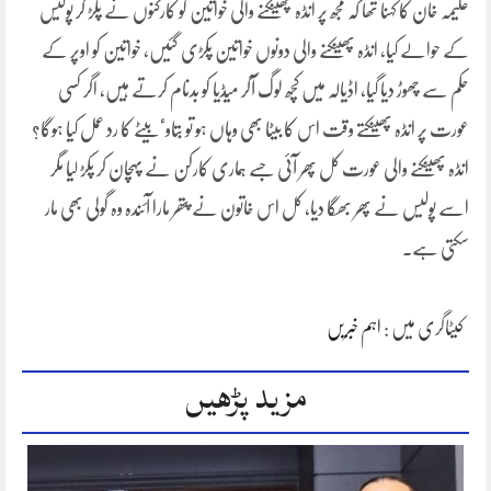
علیمہ خان کا کہنا تھا کہ مجھ پر انڈہ پھینکنے والی خواتین کو کارکنوں نے پکڑ کر پولیس
کے حوالے کیا، انڈہ پھینکنے والی دونوں خواتین پکڑی گئیں، خواتین کو اوپر کے
حکم سے چھوڑ دیا گیا، اڈیالہ میں کچھ لوگ آکر میڈیا کو بدنام کرتے ہیں، اگر کسی
عورت پر انڈہ پھینکتے وقت اس کا بیٹا بھی وہاں ہو تو بتاوٴ بیٹے کا رد عمل کیا ہوگا؟
انڈہ پھینکنے والی عورت کل پھر آئی جسے ہماری کارکن نے پہچان کر پکڑ لیا مگر
اسے پولیس نے پھر بھگا دیا، کل اس خاتون نے پتھر مارا آئندہ وہ گولی بھی مار
سکتی ہے۔
کیٹاگری میں :
اہم خبریں
مزید پڑھیں