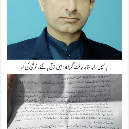
پرنسپل راجہ شاہد لیاقت گریڈ 19 میں ترقی پا گئے، خوشی کی لہر