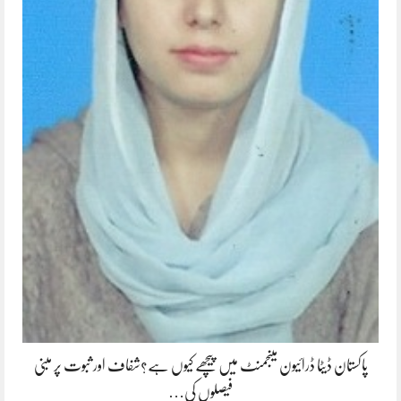
پاکستان ڈیٹا ڈرائیون مینجمنٹ میں پیچھے کیوں ہے؟شفاف اور ثبوت پر مبنی
فیصلوں کی…