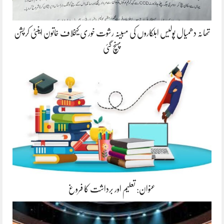
تھانہ دھمیال پولیس اہلکاروں کی مبینہ رشوت خوری کیخلاف خاتون اینٹی کرپشن
پہنچ گئی
عنوان: تعلیم اور برداشت کا فروغ