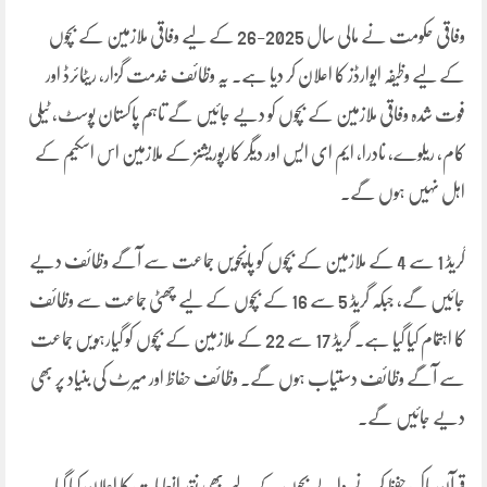
وفاقی حکومت نے مالی سال 2025-26 کے لیے وفاقی ملازمین کے بچوں
کے لیے وظیفہ ایوارڈز کا اعلان کر دیا ہے۔ یہ وظائف خدمت گزار، ریٹائرڈ اور
فوت شدہ وفاقی ملازمین کے بچوں کو دیے جائیں گے تاہم پاکستان پوسٹ، ٹیلی
کام، ریلوے، نادرا، ایم ای ایس اور دیگر کارپوریشنز کے ملازمین اس اسکیم کے
اہل نہیں ہوں گے۔
گریڈ 1 سے 4 کے ملازمین کے بچوں کو پانچویں جماعت سے آگے وظائف دیے
جائیں گے، جبکہ گریڈ 5 سے 16 کے بچوں کے لیے چھٹی جماعت سے وظائف
کا اہتمام کیا گیا ہے۔ گریڈ 17 سے 22 کے ملازمین کے بچوں کو گیارہویں جماعت
سے آگے وظائف دستیاب ہوں گے۔ وظائف حفاظ اور میرٹ کی بنیاد پر بھی
دیے جائیں گے۔
قرآن پاک حفظ کرنے والے بچوں کے لیے بھی نقد انعامات کا اعلان کیا گیا