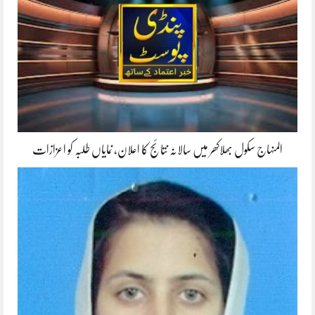
المنہاج سکول بھلاکھر میں سالانہ نتائج کا اعلان، نمایاں طلبہ کو اعزازات