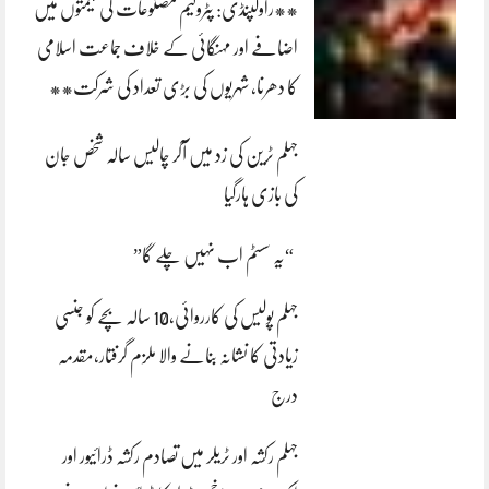
**راولپنڈی: پٹرولیم مصنوعات کی قیمتوں میں
اضافے اور مہنگائی کے خلاف جماعت اسلامی
کا دھرنا، شہریوں کی بڑی تعداد کی شرکت**
جہلم ٹرین کی زد میں آکر چالیس سالہ شخص جان
کی بازی ہارگیا
“یہ سسٹم اب نہیں چلے گا”
جہلم پولیس کی کارروائی،10 سالہ بچے کو جنسی
زیادتی کا نشانہ بنانے والا ملزم گرفتار،مقدمہ
درج
جہلم رکشہ اور ٹریلر میں تصادم رکشہ ڈرائیور اور