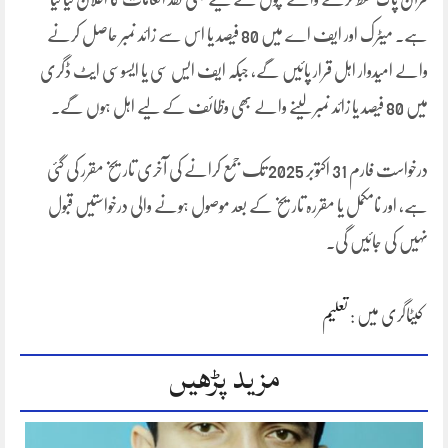
ہے۔ میٹرک اور ایف اے میں 80 فیصد یا اس سے زائد نمبر حاصل کرنے
والے امیدوار اہل قرار پائیں گے، جبکہ ایف ایس سی یا ایسوسی ایٹ ڈگری
میں 80 فیصد یا زائد نمبر لینے والے بھی وظائف کے لیے اہل ہوں گے۔
درخواست فارم 31 اکتوبر 2025 تک جمع کرانے کی آخری تاریخ مقرر کی گئی
ہے، اور نامکمل یا مقررہ تاریخ کے بعد موصول ہونے والی درخواستیں قبول
نہیں کی جائیں گی۔
کیٹاگری میں :
تعلیم
مزید پڑھیں