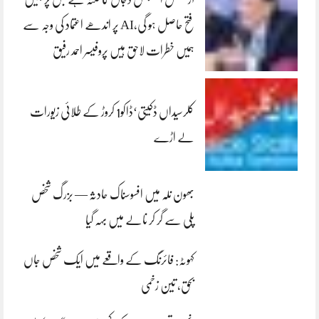
فتح حاصل ہو گی،AI پر اندھے اعتماد کی وجہ سے
ہمیں خطرات لاحق ہیں پروفیسر احمد رفیق
کلرسیداں ڈکیتی‘ڈاکو1 کروڑ کے طلائی زیورات
لے اڑے
بھون نلہ میں افسوسناک حادثہ — بزرگ شخص
پلی سے گر کر نالے میں بہہ گیا
کہوٹہ: فائرنگ کے واقعے میں ایک شخص جاں
بحق، تین زخمی