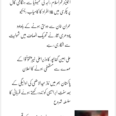
انجینئر قمراسلام راجہ کی کمبوڈیا سے ہنگامی کال
پر چکری میں 16 افراد کا کامیاب ریسکیو
عمران خان سے دوستی ہونے کے باوجود
چودھری نثار نے تحریک انصاف میں شمولیت
سے انکاری رہے
علی امین گنڈاپور کا وزیراعلیٰ خیبرپختونخوا کے
عہدے سے مستعفی ہونے کا اعلان
پاکستان بھر میں نمازِ عیدالاضحی کی ادائیگی کے
بعد سنتِ ابراہیمی کو زندہ رکھتے ہوئے قربانی کا
سلسلہ شروع