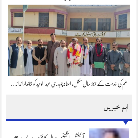
علم کی خدمت کے 37 سال مکمل، استاد چوہدری عبد الوحید کو شاندار انداز…
اہم خبریں
آرٹیفشل انٹلیجنس دجال کا فتنہ ہے جس پر ہمیں