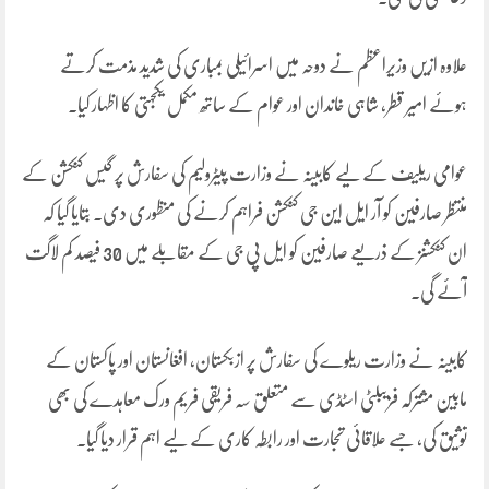
علاوہ ازیں وزیراعظم نے دوحہ میں اسرائیلی بمباری کی شدید مذمت کرتے
ہوئے امیر قطر، شاہی خاندان اور عوام کے ساتھ مکمل یکجہتی کا اظہار کیا۔
عوامی ریلیف کے لیے کابینہ نے وزارت پیٹرولیم کی سفارش پر گیس کنکشن کے
منتظر صارفین کو آر ایل این جی کنکشن فراہم کرنے کی منظوری دی۔ بتایا گیا کہ
ان کنکشنز کے ذریعے صارفین کو ایل پی جی کے مقابلے میں 30 فیصد کم لاگت
آئے گی۔
کابینہ نے وزارت ریلوے کی سفارش پر ازبکستان، افغانستان اور پاکستان کے
مابین مشترکہ فزیبلٹی اسٹڈی سے متعلق سہ فریقی فریم ورک معاہدے کی بھی
توثیق کی، جسے علاقائی تجارت اور رابطہ کاری کے لیے اہم قرار دیا گیا۔