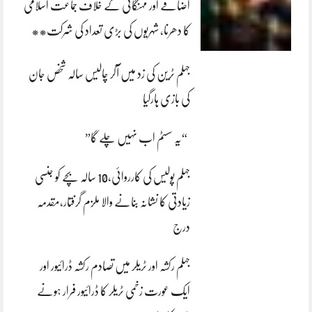
اضافے اور مہنگائی کے خلاف جماعت اسلامی
کا دھرنا، شہریوں کی بڑی تعداد کی شرکت**
جہلم ٹرین کی زد میں آکر چالیس سالہ شخص جان
کی بازی ہارگیا
“یہ سسٹم اب نہیں چلے گا”
جہلم پولیس کی کارروائی،10 سالہ بچے کو جنسی
زیادتی کا نشانہ بنانے والا ملزم گرفتار،مقدمہ
درج
جہلم رکشہ اور ٹریلر میں تصادم رکشہ ڈرائیور اور
ایک عورت زخمی ٹریلر کا ڈرائیور فرار ہونے