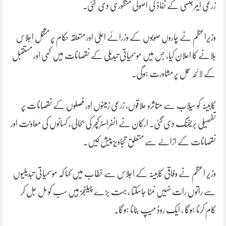
زرعی ایمرجنسی کے نفاذ کی اصولی منظوری دی گئی۔
وزیراعظم نے چاروں صوبوں کے وزرائے اعلیٰ اور متعلقہ حکام پر مشتمل اجلاس
بلانے کا اعلان کیا، جس میں موسمیاتی تبدیلی کے نقصانات میں کمی اور مستقبل
کے لائحہ عمل پر مشاورت ہوگی۔
کابینہ کو سیلاب سے متاثرہ علاقوں، زرعی زمینوں اور فصلوں کے نقصانات پر
تفصیلی بریفنگ دی گئی۔ ارکان نے انفراسٹرکچر کی بحالی، کسانوں کی معاونت اور
نقصانات کے ازالے سے متعلق تجاویز پیش کیں۔
وزیر اعظم نے وفاقی کابینہ کے اجلاس سے خطاب میں کہا کہ موسمیاتی تبدیلیوں
سے راتوں رات نہیں نمٹا جاسکتا ، بہت بڑے چیلنجز ہیں سب کو مل جل کر
کام کرنا ہوگا ، ایک روڈ میپ بنانا ہوگا۔