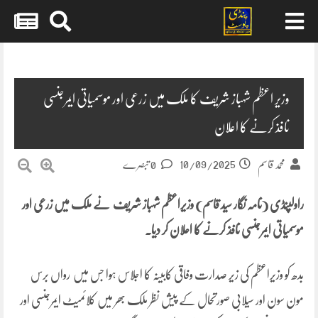
Skip
to
content
وزیر اعظم شہباز شریف کا ملک میں زرعی اور موسمیاتی ایمرجنسی
نافذ کرنے کا اعلان
10/09/2025
محمد قاسم
0 تبصرے
راولپنڈی (نامہ نگار سید قاسم) وزیراعظم شہباز شریف نے ملک میں زرعی اور
موسمیاتی ایمرجنسی نافذ کرنے کا اعلان کر دیا۔
بدھ کو وزیراعظم کی زیر صدارت وفاقی کابینہ کا اجلاس ہوا جس میں رواں برس
مون سون اور سیلابی صورتحال کے پیش نظر ملک بھر میں کلائمیٹ ایمرجنسی اور