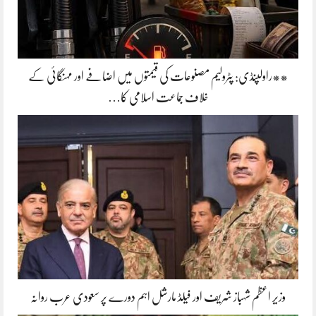
**راولپنڈی: پٹرولیم مصنوعات کی قیمتوں میں اضافے اور مہنگائی کے
خلاف جماعت اسلامی کا…
وزیر اعظم شہباز شریف اور فیلڈ مارشل اہم دورے پر سعودی عرب روانہ