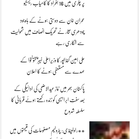
پر چکری میں 16 افراد کا کامیاب ریسکیو
عمران خان سے دوستی ہونے کے باوجود
چودھری نثار نے تحریک انصاف میں شمولیت
سے انکاری رہے
علی امین گنڈاپور کا وزیراعلیٰ خیبرپختونخوا کے
عہدے سے مستعفی ہونے کا اعلان
پاکستان بھر میں نمازِ عیدالاضحی کی ادائیگی کے
بعد سنتِ ابراہیمی کو زندہ رکھتے ہوئے قربانی کا
سلسلہ شروع
**راولپنڈی: پٹرولیم مصنوعات کی قیمتوں میں