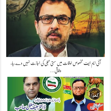
آئی ایم ایف مخصوص اوقات میں سستی بجلی کی اجازت نہیں دے رہا،
وفاقی…