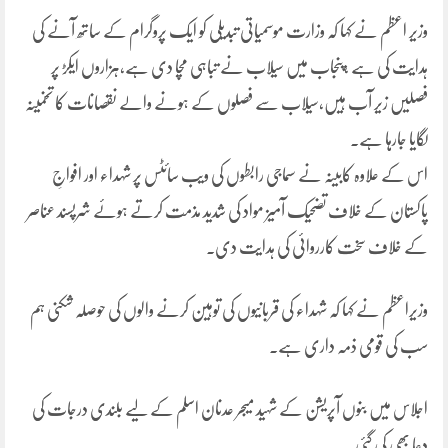
وزیر اعظم نے کہا کہ وزارت موسمیاتی تبدیلی کو ایک پروگرام کے ساتھ آنے کی
ہدایت کی ہے ،پنجاب میں سیلاب نے تباہی مچا دی ہے،ہزاروں ایکڑ پر
فصلیں زیر آب ہیں،سیلاب سے فصلوں کے ہونے والے نقصانات کا تخمینہ
لگایا جارہا ہے۔
اس کے علاوہ کابینہ نے سماجی رابطوں کی ویب سائٹس پر شہداء اور افواجِ
پاکستان کے خلاف تضحیک آمیز مواد کی شدید مذمت کرتے ہوئے شرپسند عناصر
کے خلاف سخت کارروائی کی ہدایت دی۔
وزیراعظم نے کہا کہ شہداء کی قربانیوں کی توہین کرنے والوں کی حوصلہ شکنی ہم
سب کی قومی ذمہ داری ہے۔
اجلاس میں بنوں آپریشن کے شہید میجر عدنان اسلم کے لیے بلندی درجات کی
دعا بھی کی گئی۔