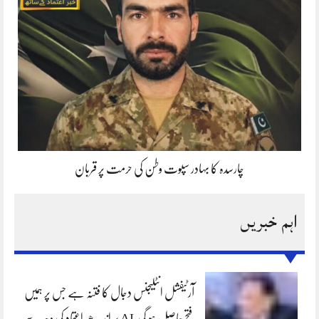
چارسدہ کا بہادر سپوت وطن کی حرمت پر قربان
اہم خبریں
آرٹیفشل انٹلیجنس دجال کا فتنہ ہے جس پر ہمیں
فتح حاصل ہو گی،AI پر اندھے اعتماد کی وجہ سے