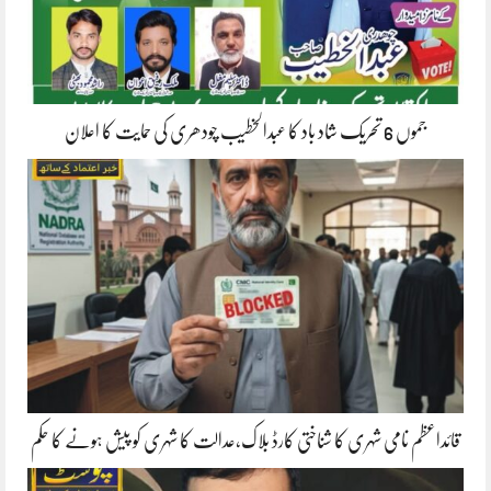
جموں 6 تحریک شاد باد کا عبدالخطیب چودھری کی حمایت کا اعلان
قائداعظم نامی شہری کا شناختی کارڈ بلاک،عدالت کا شہری کو پیش ہونے کا حکم