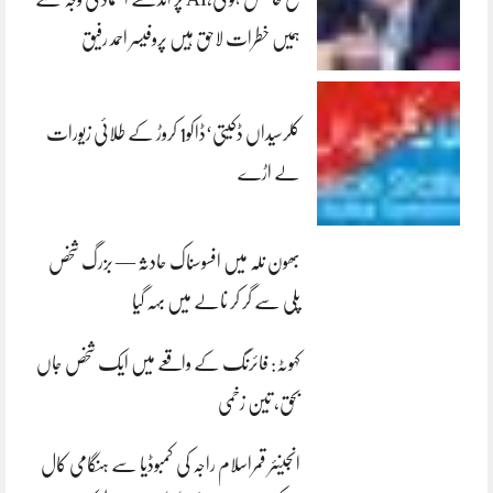
ہمیں خطرات لاحق ہیں پروفیسر احمد رفیق
کلرسیداں ڈکیتی‘ڈاکو1 کروڑ کے طلائی زیورات
لے اڑے
بھون نلہ میں افسوسناک حادثہ — بزرگ شخص
پلی سے گر کر نالے میں بہہ گیا
کہوٹہ: فائرنگ کے واقعے میں ایک شخص جاں
بحق، تین زخمی
انجینئر قمراسلام راجہ کی کمبوڈیا سے ہنگامی کال