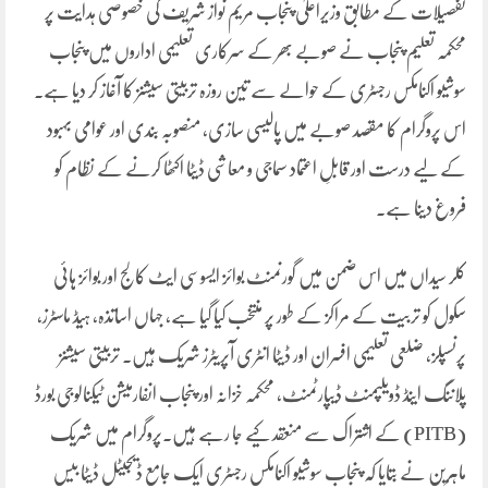
تفصیلات کے مطابق وزیراعلیٰ پنجاب مریم نواز شریف کی خصوصی ہدایت پر
محکمہ تعلیم پنجاب نے صوبے بھر کے سرکاری تعلیمی اداروں میں پنجاب
سوشیو اکنامکس رجسٹری کے حوالے سے تین روزہ تربیتی سیشنز کا آغاز کر دیا ہے۔
اس پروگرام کا مقصد صوبے میں پالیسی سازی، منصوبہ بندی اور عوامی بہبود
کے لیے درست اور قابلِ اعتماد سماجی و معاشی ڈیٹا اکٹھا کرنے کے نظام کو
فروغ دینا ہے۔
کلر سیداں میں اس ضمن میں گورنمنٹ بوائز ایسوسی ایٹ کالج اور بوائز ہائی
سکول کو تربیت کے مراکز کے طور پر منتخب کیا گیا ہے، جہاں اساتذہ، ہیڈ ماسٹرز،
پرنسپلز، ضلعی تعلیمی افسران اور ڈیٹا انٹری آپریٹرز شریک ہیں۔ تربیتی سیشنز
پلاننگ اینڈ ڈویلپمنٹ ڈیپارٹمنٹ، محکمہ خزانہ اور پنجاب انفارمیشن ٹیکنالوجی بورڈ
(PITB) کے اشتراک سے منعقد کیے جا رہے ہیں۔پروگرام میں شریک
ماہرین نے بتایا کہ پنجاب سوشیو اکنامکس رجسٹری ایک جامع ڈیجیٹل ڈیٹا بیس