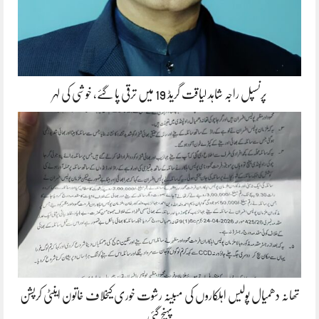
پرنسپل راجہ شاہد لیاقت گریڈ 19 میں ترقی پا گئے، خوشی کی لہر
تھانہ دھمیال پولیس اہلکاروں کی مبینہ رشوت خوری کیخلاف خاتون اینٹی کرپشن
پہنچ گئی