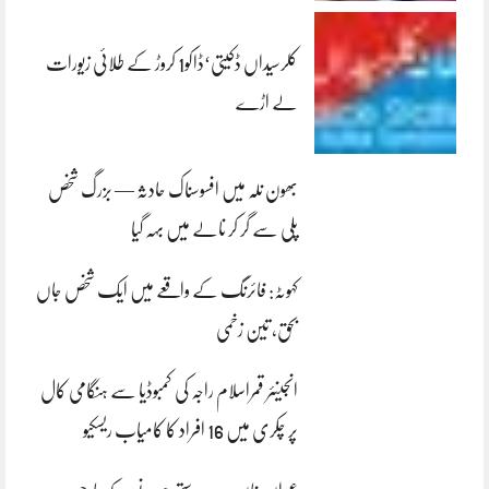
کلرسیداں ڈکیتی‘ڈاکو1 کروڑ کے طلائی زیورات
لے اڑے
بھون نلہ میں افسوسناک حادثہ — بزرگ شخص
پلی سے گر کر نالے میں بہہ گیا
کہوٹہ: فائرنگ کے واقعے میں ایک شخص جاں
بحق، تین زخمی
انجینئر قمراسلام راجہ کی کمبوڈیا سے ہنگامی کال
پر چکری میں 16 افراد کا کامیاب ریسکیو