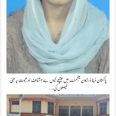
پاکستان ڈیٹا ڈرائیون مینجمنٹ میں پیچھے کیوں ہے؟شفاف اور ثبوت پر مبنی
فیصلوں کی…