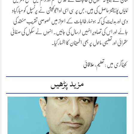
نمایاں پوزیشنز حاصل کی ہیں، جس پر سی ای او ایجوکیشن نے پرنسپل کو مبارکباد
دی اور ہدایت کی کہ ہونہار طالبات کے اعزاز میں خصوصی تقریب منعقد کی
جائے اور اس کی تصاویر انہیں ارسال کی جائیں۔ انہوں نے سکول کی صفائی
ستھرائی اور تعلیمی ماحول پر بھی اطمینان کا اظہار کیا۔
کیٹاگری میں :
تعلیم
،
علاقائی
مزید پڑھیں