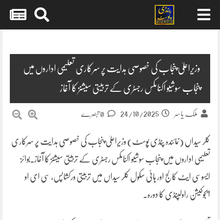
Skip
to
content
وزیراعلیٰ پنجاب کی خصوصی ہدایت پر سرکاری تعلیمی اداروں میں
پنجاب سوشیو اکنامکس رجسٹری کے تربیتی سیشنز کا آغاز
24/10/2025
ملک یاسر
0 تبصرے
کلر سیداں (نمائندہ پنڈی پوسٹ) وزیراعلیٰ پنجاب کی خصوصی ہدایت پر سرکاری
تعلیمی اداروں میں پنجاب سوشیو اکنامکس رجسٹری کے تربیتی سیشنز کا آغاز۔بوائز
ایسوسی ایٹ کالج اور ہائی سکول کلر سیداں میں تربیتی ورکشاپس، سی ای او
ایجوکیشن راولپنڈی کا دورہ۔