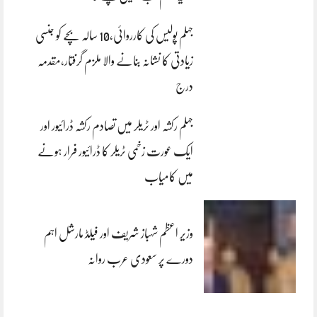
جہلم پولیس کی کارروائی،10 سالہ بچے کو جنسی
زیادتی کا نشانہ بنانے والا ملزم گرفتار،مقدمہ
درج
جہلم رکشہ اور ٹریلر میں تصادم رکشہ ڈرائیور اور
ایک عورت زخمی ٹریلر کا ڈرائیور فرار ہونے
میں کامیاب
وزیر اعظم شہباز شریف اور فیلڈ مارشل اہم
دورے پر سعودی عرب روانہ