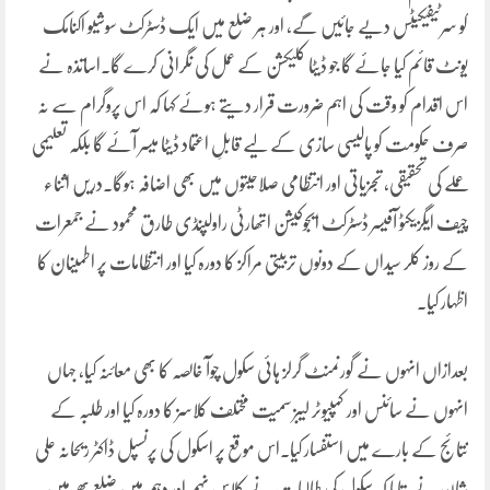
کو سرٹیفیکیٹس دیے جائیں گے، اور ہر ضلع میں ایک ڈسٹرکٹ سوشیو اکنامک
یونٹ قائم کیا جائے گا جو ڈیٹا کلیکشن کے عمل کی نگرانی کرے گا۔اساتذہ نے
اس اقدام کو وقت کی اہم ضرورت قرار دیتے ہوئے کہا کہ اس پروگرام سے نہ
صرف حکومت کو پالیسی سازی کے لیے قابلِ اعتماد ڈیٹا میسر آئے گا بلکہ تعلیمی
عملے کی تحقیقی، تجزیاتی اور انتظامی صلاحیتوں میں بھی اضافہ ہوگا۔دریں اثناء
چیف ایگزیکٹو آفیسر ڈسٹرکٹ ایجوکیشن اتھارٹی راولپنڈی طارق محمود نے جمعرات
کے روز کلر سیداں کے دونوں تربیتی مراکز کا دورہ کیا اور انتظامات پر اطمینان کا
اظہار کیا۔
بعدازاں انہوں نے گورنمنٹ گرلز ہائی سکول چوآ خالصہ کا بھی معائنہ کیا، جہاں
انہوں نے سائنس اور کمپیوٹر لیبز سمیت مختلف کلاسز کا دورہ کیا اور طلبہ کے
نتائج کے بارے میں استفسار کیا۔اس موقع پر اسکول کی پرنسپل ڈاکٹر ریحانہ علی
شان نے بتایا کہ سکول کی طالبات نے کلاس نہم اور دہم میں ضلع بھر میں