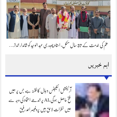
علم کی خدمت کے 37 سال مکمل، استاد چوہدری عبد الوحید کو شاندار انداز…
اہم خبریں
آرٹیفشل انٹلیجنس دجال کا فتنہ ہے جس پر ہمیں
فتح حاصل ہو گی،AI پر اندھے اعتماد کی وجہ سے
ہمیں خطرات لاحق ہیں پروفیسر احمد رفیق