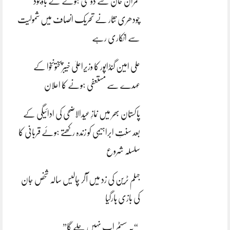
عمران خان سے دوستی ہونے کے باوجود
چودھری نثار نے تحریک انصاف میں شمولیت
سے انکاری رہے
علی امین گنڈاپور کا وزیراعلیٰ خیبرپختونخوا کے
عہدے سے مستعفی ہونے کا اعلان
پاکستان بھر میں نمازِ عیدالاضحی کی ادائیگی کے
بعد سنتِ ابراہیمی کو زندہ رکھتے ہوئے قربانی کا
سلسلہ شروع
جہلم ٹرین کی زد میں آکر چالیس سالہ شخص جان
کی بازی ہارگیا
“یہ سسٹم اب نہیں چلے گا”