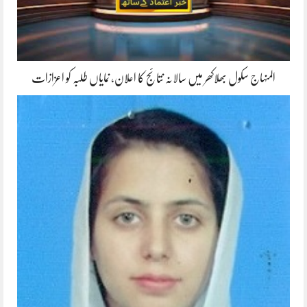
المنہاج سکول بھلاکھر میں سالانہ نتائج کا اعلان، نمایاں طلبہ کو اعزازات