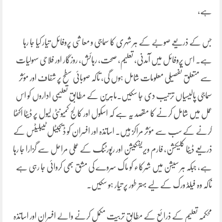
ہے،
جس کے ذریعے صوبے کے ہر شہری کا سماجی و معاشی پروفائل تیار کیا جا رہا
ہے۔ اس پروفائل میں آمدنی، تعلیم، صحت، رہائش، روزگار اور فلاحی سہولیات
سے متعلق تفصیلی معلومات شامل ہوں گی، تاکہ صوبائی سطح پر شفاف اور مؤثر
سماجی پالیسیاں ترتیب دی جا سکیں۔ماہرین کے مطابق تعلیمی اداروں کو اس
عمل میں شامل کرنے کا مقصد یہ ہے کہ اسکول اور کالج کمیونٹی لیول پر ڈیٹا اکٹھا
کرنے کے سب سے مؤثر مراکز ہیں۔ اساتذہ اور افسران کو ڈیجیٹل ٹیبلیٹس کے
ذریعے ڈیٹا کلیکشن، فارم ویریفکیشن اور رپورٹنگ کے عملی مراحل سے گزارا جا رہا
ہے، جبکہ ہر سیشن میں شرکاء کو ماک سروے کی مشق بھی کروائی جا رہی ہے
تاکہ وہ فیلڈ ورک کے لیے بہتر طور پر تیار ہو سکیں۔
محکمہ تعلیم کے ذرائع کے مطابق تربیت مکمل کرنے والے افسران اور اساتذہ