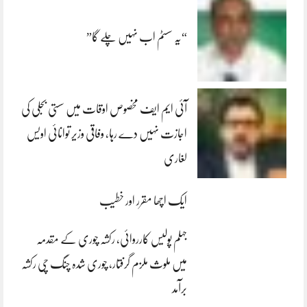
“یہ سسٹم اب نہیں چلے گا”
آئی ایم ایف مخصوص اوقات میں سستی بجلی کی
اجازت نہیں دے رہا، وفاقی وزیر توانائی اویس
لغاری
ایک اچھا مقرر اور خطیب
جہلم پولیس کارروائی، رکشہ چوری کے مقدمہ
میں ملوث ملزم گرفتار، چوری شدہ چنگ چی رکشہ
برآمد