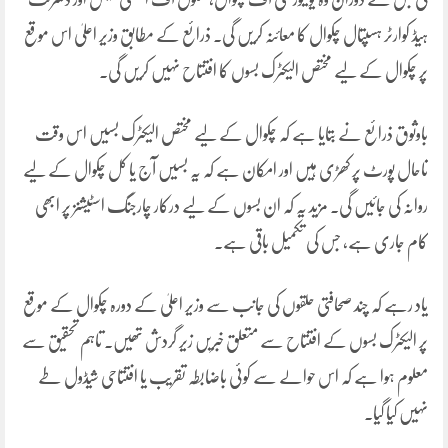
ہیڈ کوارٹر ہسپتال چکوال کا معائنہ کریں گی۔ ذرائع کے مطابق وزیر اعلیٰ اس موقع
پر چکوال کے لیے مختص الیکٹرک بسوں کا افتتاح نہیں کریں گی۔
باوثوق ذرائع نے بتایا ہے کہ چکوال کے لیے مختص الیکٹرک بسیں اس وقت
تاحال پورٹ پر کھڑی ہیں اور امکان ہے کہ یہ بسیں آج یا کل چکوال کے لیے
روانہ کی جائیں گی۔ مزید یہ کہ ان بسوں کے لیے درکار چارجنگ اسٹیشنز پر ابھی
کام جاری ہے، جس کی تکمیل باقی ہے۔
یاد رہے کہ چند صحافتی حلقوں کی جانب سے وزیر اعلیٰ کے دورہ چکوال کے موقع
پر الیکٹرک بسوں کے افتتاح سے متعلق خبریں زیر گردش تھیں۔ تاہم تحقیق سے
معلوم ہوا ہے کہ اس حوالے سے کوئی باضابطہ تقریب یا افتتاحی شیڈول طے
نہیں کیا گیا۔