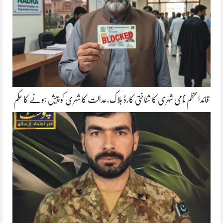
قائداعظم نامی شہری کا شناختی کارڈ بلاک،عدالت کا شہری کو پیش ہونے کا حکم