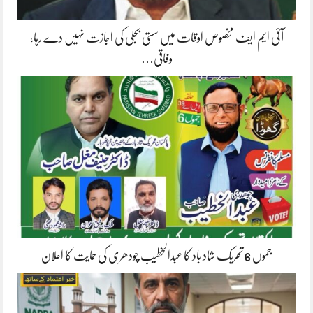
آئی ایم ایف مخصوص اوقات میں سستی بجلی کی اجازت نہیں دے رہا،
وفاقی…
جموں 6 تحریک شاد باد کا عبدالخطیب چودھری کی حمایت کا اعلان