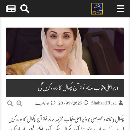
Skip
to
content
وزیراعلیٰ پنجاب مریم نواز آج چکوال کا دورہ کریں گی
29/09/2025
Shahzad Raza
0 تبصرے
چکوال (نمائندہ خصوصی) وزیر اعلیٰ پنجاب محترمہ مریم نواز آج چکوال کا دورہ کریں
گی جس کے دوران وہ یونیورسٹی آف چکوال، سکول آف ایکسی لینس اور ڈسٹرکٹ