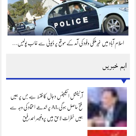
اسلام آباد میں غیرملکی وفود کی آمد کے موقع پر ڈیوٹی سے غائب پولیس…
اہم خبریں
آرٹیفشل انٹلیجنس دجال کا فتنہ ہے جس پر ہمیں
فتح حاصل ہو گی،AI پر اندھے اعتماد کی وجہ سے
ہمیں خطرات لاحق ہیں پروفیسر احمد رفیق