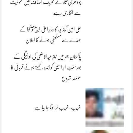
چودھری نثار نے تحریک انصاف میں شمولیت
سے انکاری رہے
علی امین گنڈاپور کا وزیراعلیٰ خیبرپختونخوا کے
عہدے سے مستعفی ہونے کا اعلان
پاکستان بھر میں نمازِ عیدالاضحی کی ادائیگی کے
بعد سنتِ ابراہیمی کو زندہ رکھتے ہوئے قربانی کا
سلسلہ شروع
غریب، غریب تر ہوتا جا رہا ہے