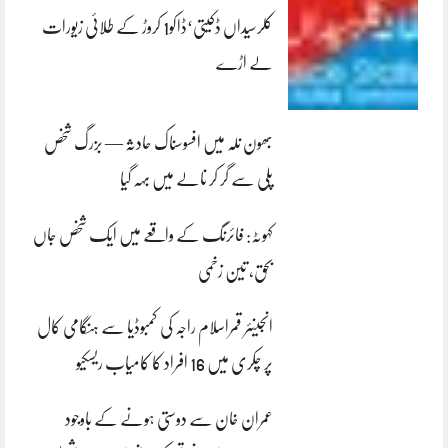
کلرسیداں ڈکیتی‘ڈاکو1 کروڑ کے طلائی زیورات
لے اڑے
بھون نلہ میں افسوسناک حادثہ — بزرگ شخص
پلی سے گر کر نالے میں بہہ گیا
کہوٹہ: فائرنگ کے واقعے میں ایک شخص جاں
بحق، تین زخمی
انجینئر قمراسلام راجہ کی کمبوڈیا سے ہنگامی کال
پر چکری میں 16 افراد کا کامیاب ریسکیو
عمران خان سے دوستی ہونے کے باوجود