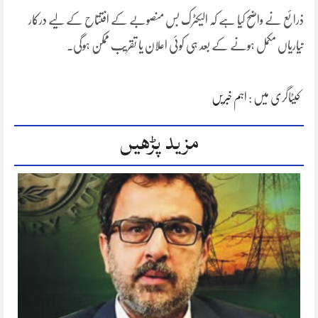
ذرائع نے واضح کیا ہے کہ الیکٹرک بس منصوبے کے افتتاح کے لیے درکار
تیاریاں مکمل ہونے کے بعد ہی کوئی اعلان یا تقریب ممکن ہوگی۔
کیٹاگری میں :
اہم خبریں
مزید پڑھیں