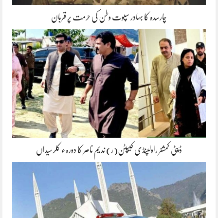
چارسدہ کا بہادر سپوت وطن کی حرمت پر قربان
ڈپٹی کمشنر راولپنڈی کیپٹن(ر) ندیم ناصر کا دورہء کلرسیداں