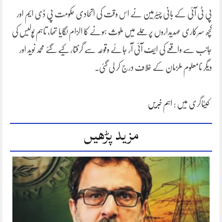
پی ٹی آئی کے بانی چیئرمین نے اس وقت کی اتحادی حکومت پی ڈی ایم اور
کچھ سرکاری عہدیداروں پر حملے میں ملوث ہونے کا الزام لگایا تھا، تاہم پولیس کی
جانب سے واقعے کی ایف آئی آر جائے وقوعہ سے گرفتار کیے گئے محمد نوید اور
دیگر نامعلوم ملزمان کے خلاف درج کر لی گئی۔
کیٹاگری میں :
اہم خبریں
مزید پڑھیں