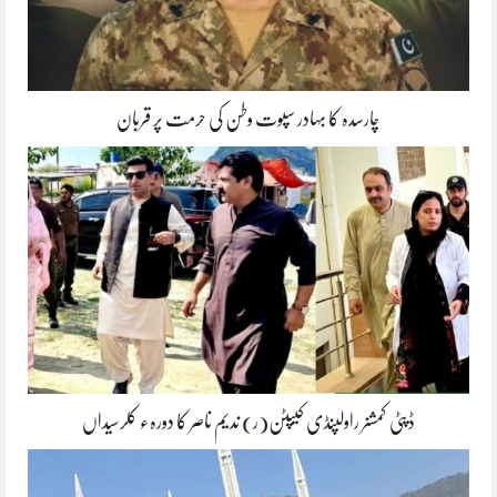
چارسدہ کا بہادر سپوت وطن کی حرمت پر قربان
ڈپٹی کمشنر راولپنڈی کیپٹن(ر) ندیم ناصر کا دورہء کلرسیداں