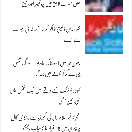
ہمیں خطرات لاحق ہیں پروفیسر احمد رفیق
کلرسیداں ڈکیتی‘ڈاکو1 کروڑ کے طلائی زیورات
لے اڑے
بھون نلہ میں افسوسناک حادثہ — بزرگ شخص
پلی سے گر کر نالے میں بہہ گیا
کہوٹہ: فائرنگ کے واقعے میں ایک شخص جاں
بحق، تین زخمی
انجینئر قمراسلام راجہ کی کمبوڈیا سے ہنگامی کال
پر چکری میں 16 افراد کا کامیاب ریسکیو