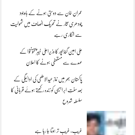
عمران خان سے دوستی ہونے کے باوجود
چودھری نثار نے تحریک انصاف میں شمولیت
سے انکاری رہے
علی امین گنڈاپور کا وزیراعلیٰ خیبرپختونخوا کے
عہدے سے مستعفی ہونے کا اعلان
پاکستان بھر میں نمازِ عیدالاضحی کی ادائیگی کے
بعد سنتِ ابراہیمی کو زندہ رکھتے ہوئے قربانی کا
سلسلہ شروع
غریب، غریب تر ہوتا جا رہا ہے