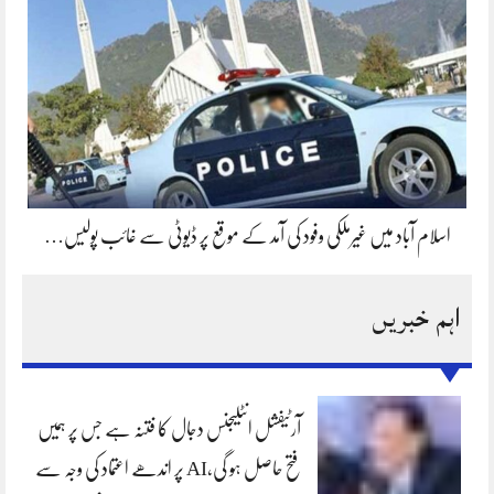
اسلام آباد میں غیرملکی وفود کی آمد کے موقع پر ڈیوٹی سے غائب پولیس…
اہم خبریں
آرٹیفشل انٹلیجنس دجال کا فتنہ ہے جس پر ہمیں
فتح حاصل ہو گی،AI پر اندھے اعتماد کی وجہ سے