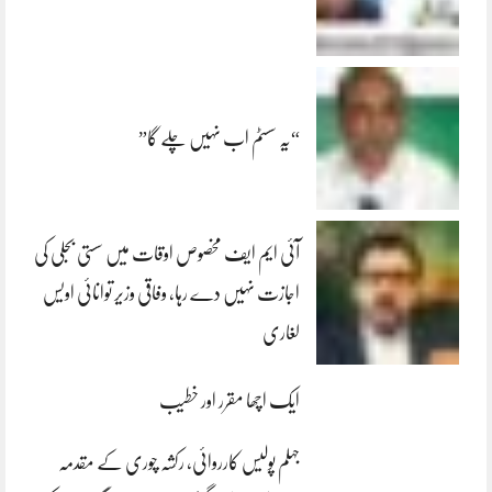
“یہ سسٹم اب نہیں چلے گا”
آئی ایم ایف مخصوص اوقات میں سستی بجلی کی
اجازت نہیں دے رہا، وفاقی وزیر توانائی اویس
لغاری
ایک اچھا مقرر اور خطیب
جہلم پولیس کارروائی، رکشہ چوری کے مقدمہ