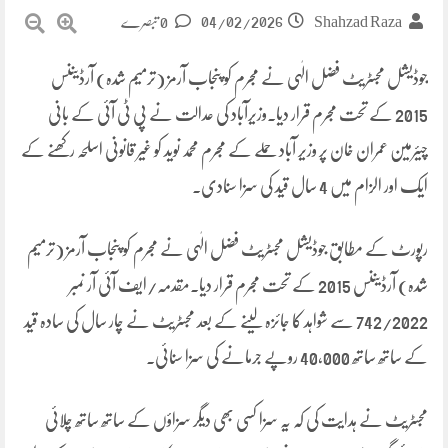
04/02/2026
Shahzad Raza
0 تبصرے
جوڈیشل مجسٹریٹ فضل الٰہی نے مجرم کو پنجاب آرمز (ترمیم شدہ) آرڈیننس
2015 کے تحت مجرم قرار دیا۔وزیرآباد کی عدالت نے پی ٹی آئی کے بانی
چیئرمین عمران خان پر وزیر آباد حملے کے مجرم محمد نوید کو غیر قانونی اسلحہ رکھنے کے
ایک اور الزام میں 4 سال قید کی سزا سنادی۔
رپورٹ کے مطابق جوڈیشل مجسٹریٹ فضل الٰہی نے مجرم کو پنجاب آرمز (ترمیم
شدہ) آرڈیننس 2015 کے تحت مجرم قرار دیا۔مقدمہ/ایف آئی آر نمبر
742/2022 سے شواہد کا جائزہ لینے کے بعد مجسٹریٹ نے چار سال کی سادہ قید
کے ساتھ ساتھ 40,000 روپے جرمانے کی سزا سنائی۔
مجسٹریٹ نے ہدایت کی کہ یہ سزا کسی بھی دیگر سزاؤں کے ساتھ ساتھ چلائی