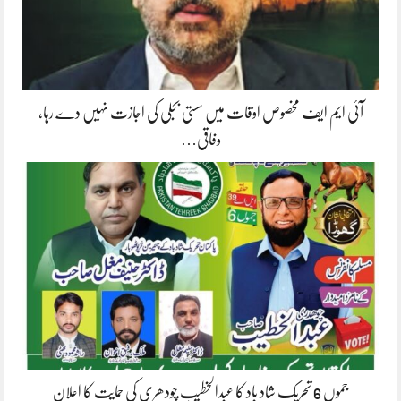
آئی ایم ایف مخصوص اوقات میں سستی بجلی کی اجازت نہیں دے رہا،
وفاقی…
جموں 6 تحریک شاد باد کا عبدالخطیب چودھری کی حمایت کا اعلان