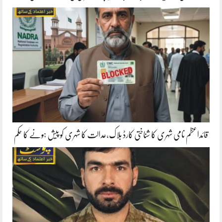
قائداعظم نامی شہری کا شناختی کارڈ بلاک،عدالت کا شہری کو پیش ہونے کا حکم