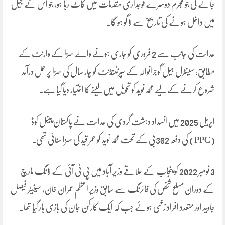
جائے گی جو مجرم دوسرے فوجداری مقدمات میں کاٹ رہا ہو، جو اس کے جیل
میں داخل ہونے کی تاریخ سے لاگو ہو گا۔
عدالت کی جانب سے 2 فروری کو جاری ہونے والے سزا کے وارنٹ کے
مطابق، سینٹرل جیل گوجرانوالہ کے سپرنٹنڈنٹ کو چار سال کی سزا پر عمل درآمد
شروع کرنے کے لیے محمد نوید کو تحویل میں لینے کا اختیار دیا گیا ہے۔
اپریل 2025 میں انسداد دہشت گردی کی عدالت نے پاکستان پینل کوڈ
(PPC) کی دفعہ 302بی کے تحت محمد نوید کو عمر قید کی سزا سنائی تھی۔
3 نومبر 2022 کو پنجاب کے علاقے وزیر آباد میں پی ٹی آئی کے لانگ مارچ
کے دوران مسلح شخص کی فائرنگ سے سابق وزیر اعظم عمران خان، سینیٹر فیصل
جاوید اور متعدد افراد زخمی ہوئے جب کہ ایک کارکن جان کی بازی ہار گیا تھا۔