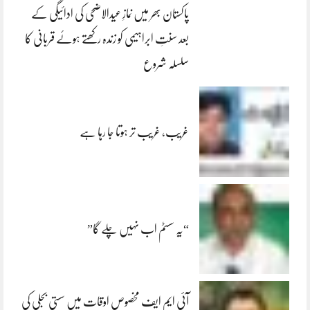
پاکستان بھر میں نمازِ عیدالاضحی کی ادائیگی کے
بعد سنتِ ابراہیمی کو زندہ رکھتے ہوئے قربانی کا
سلسلہ شروع
غریب، غریب تر ہوتا جا رہا ہے
“یہ سسٹم اب نہیں چلے گا”
آئی ایم ایف مخصوص اوقات میں سستی بجلی کی