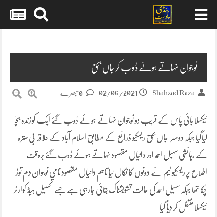
Skip
to
content
نوجوان نہاتے ہوئے ڈوب کر جاں بحق
02/06/2021
Shahzad Raza
0 تبصرے
ٹیکسلا بائی پاس کے قریب دو نوجوان نہاتے ہوئے ڈوب گئے ایک کو زندہ بچا
لیا گیا جبکہ دوسرا جاں بحق ریسکیو ذرائع کے مطابق اسلام آباد کے علاقہ بی سترہ
کے رہائشی سہیل احمد اور دانیال مقصود نہاتے ہوئے ڈوب گئے بروقت
اطلاع پر ریسکیو ٹیم نے دونوں کا نکال لیا تاہم دانیال مقصود نامی نوجوان دم توڑ
چکا تھا جبکہ سہیل احمد کی حالت تشویشناک بتائی جارہی ہے جسے تحصیل ہیڈ کوارٹر
ٹیکسلا منتقل کر دیا گیا