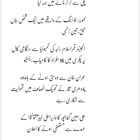
پلی سے گر کر نالے میں بہہ گیا
کہوٹہ: فائرنگ کے واقعے میں ایک شخص جاں
بحق، تین زخمی
انجینئر قمراسلام راجہ کی کمبوڈیا سے ہنگامی کال
پر چکری میں 16 افراد کا کامیاب ریسکیو
عمران خان سے دوستی ہونے کے باوجود
چودھری نثار نے تحریک انصاف میں شمولیت
سے انکاری رہے
علی امین گنڈاپور کا وزیراعلیٰ خیبرپختونخوا کے
عہدے سے مستعفی ہونے کا اعلان