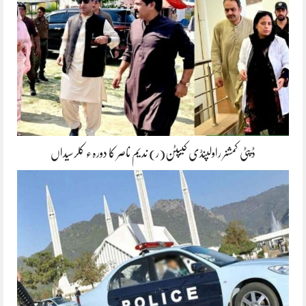
ڈپٹی کمشنر راولپنڈی کیپٹن(ر) ندیم ناصر کا دورہء کلرسیداں