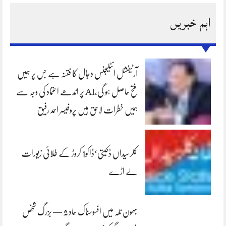
اہم خبریں
آرٹیفشل انٹلیجنس دجال کا فتنہ ہے جس پر ہمیں
فتح حاصل ہو گی،AI پر اندھے اعتماد کی وجہ سے
ہمیں خطرات لاحق ہیں پروفیسر احمد رفیق
کلرسیداں ڈکیتی‘ڈاکو1 کروڑ کے طلائی زیورات
لے اڑے
بھون نلہ میں افسوسناک حادثہ — بزرگ شخص