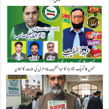
جموں 6 تحریک شاد باد کا عبدالخطیب چودھری کی حمایت کا اعلان