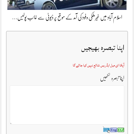
اسلام آباد میں غیرملکی وفود کی آمد کے موقع پر ڈیوٹی سے غائب پولیس…
اپنا تبصرہ بھیجیں
آپکا ای میل ایڈریس شائع نہیں کیا جائے گا
اپنا تبصرہ لکھیں