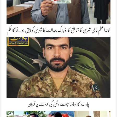
قائداعظم نامی شہری کا شناختی کارڈ بلاک،عدالت کا شہری کو پیش ہونے کا حکم
چارسدہ کا بہادر سپوت وطن کی حرمت پر قربان