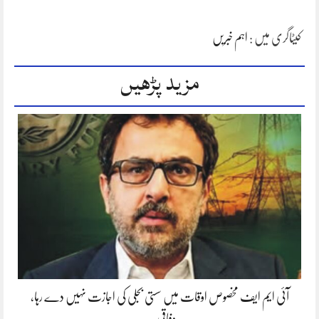
کیٹاگری میں :
اہم خبریں
مزید پڑھیں
آئی ایم ایف مخصوص اوقات میں سستی بجلی کی اجازت نہیں دے رہا،
وفاقی…