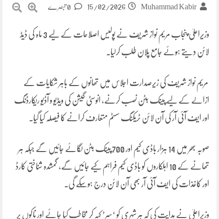
15/02/2026
Muhammad Kabir
0 تبصرے
وزیراعلیٰ پنجاب مریم نواز شریف نے پولیس اصلاحات کے لیے 3 ماہ کی ڈیڈ
لائن دیتے ہوئے جامع پلان طلب کرلیا۔
مریم نواز شریف کی زیرصدارت اجلاس میں تھانوں کے باہر شکایات کے
ازالے کے لیے پینک بٹن نصب کرنے، انوسٹی گیشن کی ویڈیو و آڈیو ریکارڈنگ
اور ایف آئی آر کی آن لائن ٹریکنگ سسٹم متعارف کرانے کا فیصلہ کیا گیا۔
صوبہ بھر میں 14 ہزار باڈی کیم اور 700 پینک بٹن لگائے جائیں گے جبکہ ہر
تھانے کے 10 اہلکاروں کو باڈی کیم فراہم کیے جائیں گے، گمشدہ شناختی کارڈ
اور کاغذات کی ایف آئی آر بھی آن لائن درج ہوسکے گی۔
وزیراعلیٰ نے ہدایت کی کہ ہر شہری کو ‘سر’ کہہ کر مخاطب کیا جائے اور ناکوں پر