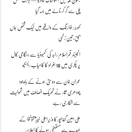
بھون نلہ میں افسوسناک حادثہ — بزرگ شخص
پلی سے گر کر نالے میں بہہ گیا
کہوٹہ: فائرنگ کے واقعے میں ایک شخص جاں
بحق، تین زخمی
انجینئر قمراسلام راجہ کی کمبوڈیا سے ہنگامی کال
پر چکری میں 16 افراد کا کامیاب ریسکیو
عمران خان سے دوستی ہونے کے باوجود
چودھری نثار نے تحریک انصاف میں شمولیت
سے انکاری رہے
علی امین گنڈاپور کا وزیراعلیٰ خیبرپختونخوا کے
عہدے سے مستعفی ہونے کا اعلان