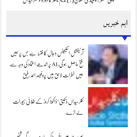
اہم خبریں
آرٹیفشل انٹلیجنس دجال کا فتنہ ہے جس پر ہمیں
فتح حاصل ہو گی،AI پر اندھے اعتماد کی وجہ سے
ہمیں خطرات لاحق ہیں پروفیسر احمد رفیق
کلرسیداں ڈکیتی‘ڈاکو1 کروڑ کے طلائی زیورات
لے اڑے