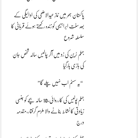
پاکستان بھر میں نمازِ عیدالاضحی کی ادائیگی کے
بعد سنتِ ابراہیمی کو زندہ رکھتے ہوئے قربانی کا
سلسلہ شروع
جہلم ٹرین کی زد میں آکر چالیس سالہ شخص جان
کی بازی ہارگیا
“یہ سسٹم اب نہیں چلے گا”
جہلم پولیس کی کارروائی،10 سالہ بچے کو جنسی
زیادتی کا نشانہ بنانے والا ملزم گرفتار،مقدمہ
درج