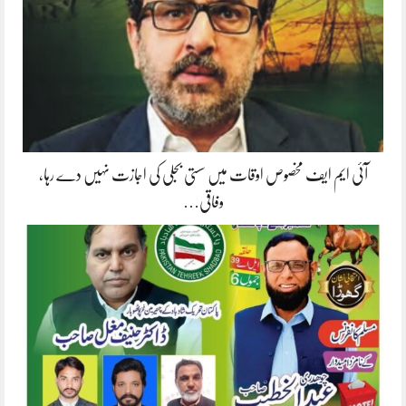
آئی ایم ایف مخصوص اوقات میں سستی بجلی کی اجازت نہیں دے رہا،
وفاقی…