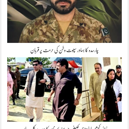
چارسدہ کا بہادر سپوت وطن کی حرمت پر قربان
ڈپٹی کمشنر راولپنڈی کیپٹن(ر) ندیم ناصر کا دورہء کلرسیداں