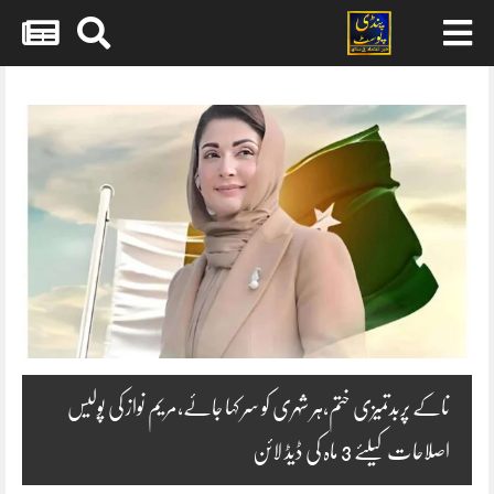
Skip
to
content
ناکے پربدتمیزی ختم،ہر شہری کو سر کہا جائے،مریم نواز کی پولیس
اصلاحات کیلئے 3 ماہ کی ڈیڈ لائن