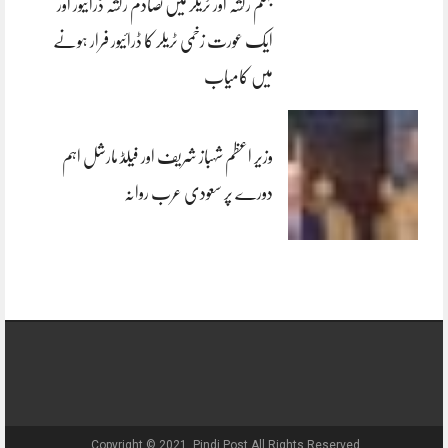
جہلم رکشہ اور ٹریلر میں تصادم رکشہ ڈرائیور اور
ایک عورت زخمی ٹریلر کا ڈرائیور فرار ہونے
میں کامیاب
وزیر اعظم شہباز شریف اور فیلڈ مارشل اہم
دورے پر سعودی عرب روانہ
Copyright © 2021, Pindi Post All Rights Reserved.