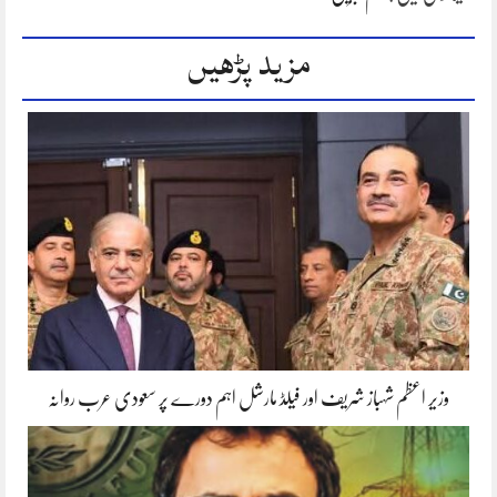
مزید پڑھیں
وزیر اعظم شہباز شریف اور فیلڈ مارشل اہم دورے پر سعودی عرب روانہ