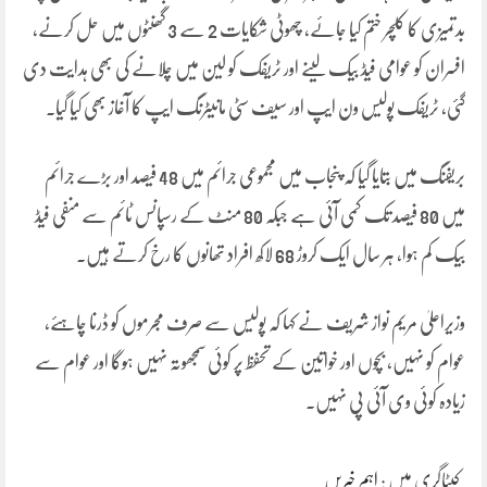
بدتمیزی کا کلچر ختم کیا جائے، چھوٹی شکایات 2 سے 3 گھنٹوں میں حل کرنے،
افسران کو عوامی فیڈ بیک لینے اور ٹریفک کو لین میں چلانے کی بھی ہدایت دی
گئی، ٹریفک پولیس ون ایپ اور سیف سٹی مانیٹرنگ ایپ کا آغاز بھی کیا گیا۔
بریفنگ میں بتایا گیا کہ پنجاب میں مجموعی جرائم میں 48 فیصد اور بڑے جرائم
میں 80 فیصد تک کمی آئی ہے جبکہ 80 منٹ کے رسپانس ٹائم سے منفی فیڈ
بیک کم ہوا، ہر سال ایک کروڑ 68 لاکھ افراد تھانوں کا رخ کرتے ہیں۔
وزیراعلیٰ مریم نواز شریف نے کہا کہ پولیس سے صرف مجرموں کو ڈرنا چاہئے،
عوام کو نہیں، بچوں اور خواتین کے تحفظ پر کوئی سمجھوتہ نہیں ہوگا اور عوام سے
زیادہ کوئی وی آئی پی نہیں۔
کیٹاگری میں :
اہم خبریں