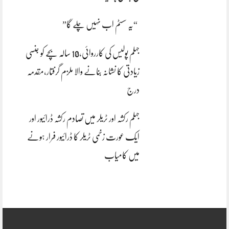
“یہ سسٹم اب نہیں چلے گا”
جہلم پولیس کی کارروائی،10 سالہ بچے کو جنسی
زیادتی کا نشانہ بنانے والا ملزم گرفتار،مقدمہ
درج
جہلم رکشہ اور ٹریلر میں تصادم رکشہ ڈرائیور اور
ایک عورت زخمی ٹریلر کا ڈرائیور فرار ہونے
میں کامیاب