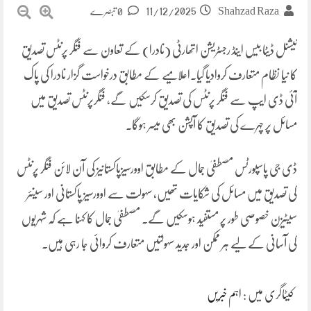
11/12/2025
Shahzad Raza
0 تبصرے
نیشنل ڈیٹا بیس اینڈ رجسٹریشن اتھارٹی (نادرا) کے تعاون سے فنگر پرنٹس تصدیق
کا نیا نظام متعارف کروادیا گیا۔اعلامیے کے مطابق درخواست گزار نادرا کی پاک
آئی ڈی ایپ سے فنگر پرنٹس کی تصدیق کرسکیں گے، فنگرپرنٹس تصدیق میں
مسائل پر چہرے کی تصدیق کا آپشن بھی میسر ہوگا۔
ڈی جی پاسپورٹس مصطفیٰ جمال کے مطابق اوورسیزپاکستانیز کی آن لائن فنگر پرنٹس
کی تصدیق میں مسائل کی شکایات تھیں، سہولت سے اوورسیز پاکستانی اور سینئر
سیٹیزن خصوصی طور پر مستفید ہوسکیں گے۔ مصطفیٰ جمال کا کہنا ہے کہ شہریوں
کی آسانی کے لیے ہر ممکن اور جدید سہولتیں متعارف کروائی جا رہی ہیں۔
کیٹاگری میں :
اہم خبریں