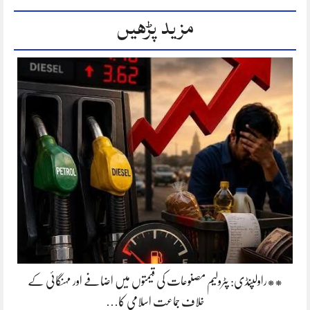
مزید پڑھیں
**راولپنڈی: پٹرولیم مصنوعات کی قیمتوں میں اضافے اور مہنگائی کے
خلاف جماعت اسلامی کا…