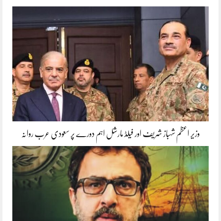
وزیر اعظم شہباز شریف اور فیلڈ مارشل اہم دورے پر سعودی عرب روانہ