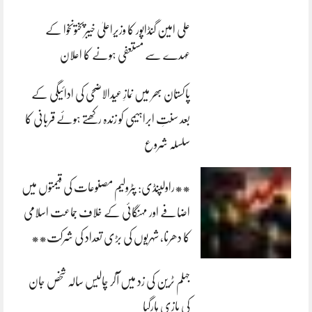
علی امین گنڈاپور کا وزیراعلیٰ خیبرپختونخوا کے
عہدے سے مستعفی ہونے کا اعلان
پاکستان بھر میں نمازِ عیدالاضحی کی ادائیگی کے
بعد سنتِ ابراہیمی کو زندہ رکھتے ہوئے قربانی کا
سلسلہ شروع
**راولپنڈی: پٹرولیم مصنوعات کی قیمتوں میں
اضافے اور مہنگائی کے خلاف جماعت اسلامی
کا دھرنا، شہریوں کی بڑی تعداد کی شرکت**
جہلم ٹرین کی زد میں آکر چالیس سالہ شخص جان
کی بازی ہارگیا