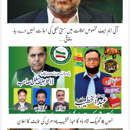
آئی ایم ایف مخصوص اوقات میں سستی بجلی کی اجازت نہیں دے رہا،
وفاقی…
جموں 6 تحریک شاد باد کا عبدالخطیب چودھری کی حمایت کا اعلان