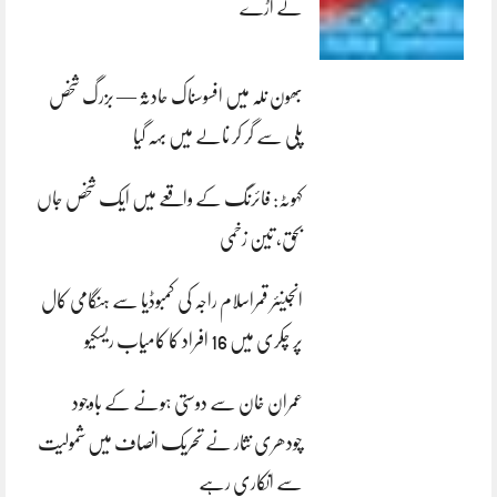
لے اڑے
بھون نلہ میں افسوسناک حادثہ — بزرگ شخص
پلی سے گر کر نالے میں بہہ گیا
کہوٹہ: فائرنگ کے واقعے میں ایک شخص جاں
بحق، تین زخمی
انجینئر قمراسلام راجہ کی کمبوڈیا سے ہنگامی کال
پر چکری میں 16 افراد کا کامیاب ریسکیو
عمران خان سے دوستی ہونے کے باوجود
چودھری نثار نے تحریک انصاف میں شمولیت
سے انکاری رہے