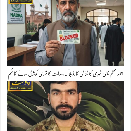
قائداعظم نامی شہری کا شناختی کارڈ بلاک،عدالت کا شہری کو پیش ہونے کا حکم