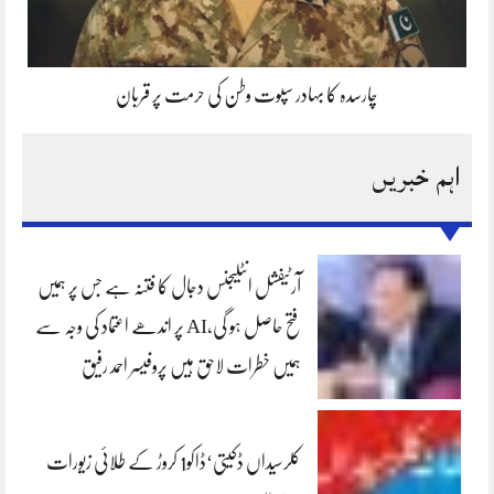
چارسدہ کا بہادر سپوت وطن کی حرمت پر قربان
اہم خبریں
آرٹیفشل انٹلیجنس دجال کا فتنہ ہے جس پر ہمیں
فتح حاصل ہو گی،AI پر اندھے اعتماد کی وجہ سے
ہمیں خطرات لاحق ہیں پروفیسر احمد رفیق
کلرسیداں ڈکیتی‘ڈاکو1 کروڑ کے طلائی زیورات