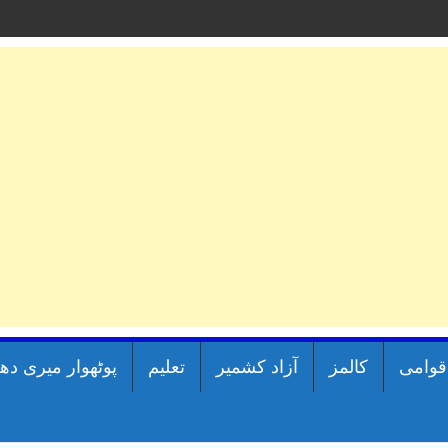
اقوامی
کالمز
آزاد کشمیر
تعلیم
پوٹھوار میری دھ