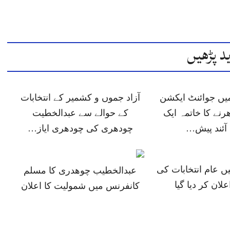
د پڑھیں
میں جوائنٹ ایکشن
آزاد جموں و کشمیر کے انتخابات
رنے کا خاتمہ ایک
کے حوالے سے عبدالخطیت
ئند پیش…
چودھری کی چودھری ایاز…
ں عام انتخابات کی
عبدالخطیب چوھدری کا مسلم
علان کر دیا گیا
کانفرنس میں شمولیت کا اعلان