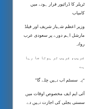
ٹریلر کا ڈرائیور فرار ہونے میں
کامیاب
وزیر اعظم شہباز شریف اور فیلڈ
مارشل اہم دورے پر سعودی عرب
روانہ
غریب، غریب تر ہوتا جا رہا
ہے
“یہ سسٹم اب نہیں چلے گا”
آئی ایم ایف مخصوص اوقات میں
سستی بجلی کی اجازت نہیں دے