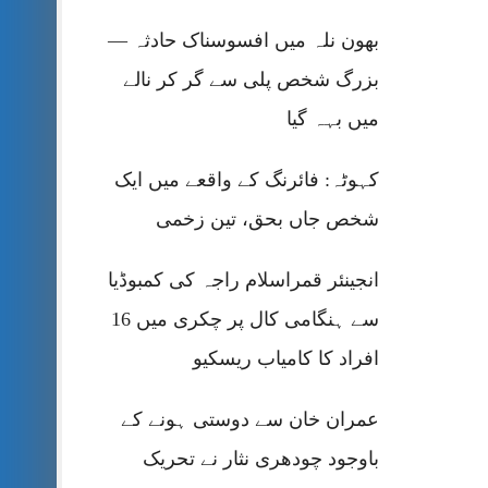
بھون نلہ میں افسوسناک حادثہ —
بزرگ شخص پلی سے گر کر نالے
میں بہہ گیا
کہوٹہ: فائرنگ کے واقعے میں ایک
شخص جاں بحق، تین زخمی
انجینئر قمراسلام راجہ کی کمبوڈیا
سے ہنگامی کال پر چکری میں 16
افراد کا کامیاب ریسکیو
عمران خان سے دوستی ہونے کے
باوجود چودھری نثار نے تحریک