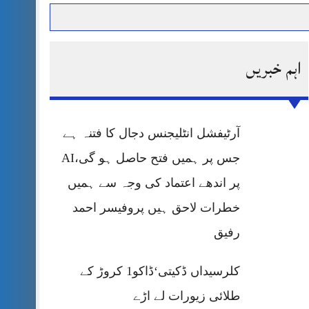
اہم خبریں
حرمت پر قربان
 کی پریس کانفرنس
آرٹیفشل انٹلیجنس دجال کا فتنہ ہے
جس پر ہمیں فتح حاصل ہو گی،AI
پر اندھے اعتماد کی وجہ سے ہمیں
خطرات لاحق ہیں پروفیسر احمد
رفیق
کلرسیداں ڈکیتی‘ڈاکو1 کروڑ کے
طلائی زیورات لے اڑے