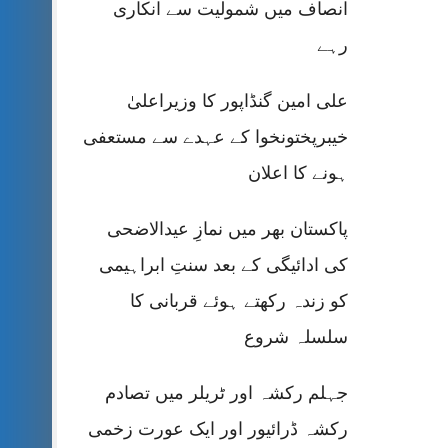
انصاف میں شمولیت سے انکاری
رہے
علی امین گنڈاپور کا وزیراعلیٰ
خیبرپختونخوا کے عہدے سے مستعفی
ہونے کا اعلان
پاکستان بھر میں نمازِ عیدالاضحی
کی ادائیگی کے بعد سنتِ ابراہیمی
کو زندہ رکھتے ہوئے قربانی کا
سلسلہ شروع
جہلم رکشہ اور ٹریلر میں تصادم
رکشہ ڈرائیور اور ایک عورت زخمی