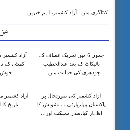
کیٹاگری میں :
آزاد کشمیر
،
اہم خبریں
مزی
جموں 6 میں تحریک انصاف کے
آزاد کشمیر 
بائیکاٹ کے بعد عبدالخطیب
کمیٹی کے دھ
چودھری کی حمایت میں…
خوش آ
آزاد کشمیر کی صورتحال پر
آزاد کشمیر می
پاکستان پیپلزپارٹی نے تشویش کا
تاریخ کا ا
اظہار کیا،صدر مملکت اور…