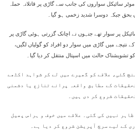
موٹر سائیکل سواروں کی جانب سے گاڑی پر قاتلانہ حملہ
ں بحق جبکہ دوسرا شدید زخمی ہو گیا۔
ئیکل پر سوار تھے جنہوں نے اچانک گزرتی ہوئی گاڑی پر
ے نتیجے میں گاڑی میں سوار دو افراد کو گولیاں لگیں،
و تشویشناک حالت میں اسپتال منتقل کر دیا گیا۔
نچ گئی، علاقے کو گھیرے میں لے کر شواہد اکٹھے
حقیقات کے مطابق واقعہ پرانے تنازع یا دشمنی
حقیقات شروع کر دی ہیں۔
اہر نہیں کی گئی۔ علاقے میں خوف و ہراس پھیل
ی کے لیے سرچ آپریشن شروع کر دیا ہے۔