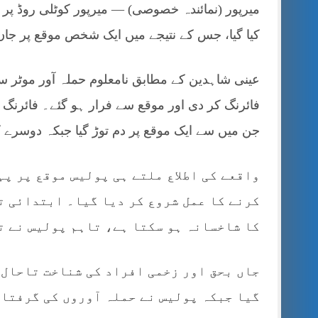
میرپور (نمائندہ خصوصی) — میرپور کوٹلی روڈ پر 
کیا گیا، جس کے نتیجے میں ایک شخص موقع پر جا
عینی شاہدین کے مطابق نامعلوم حملہ آور موٹر سا
فائرنگ کر دی اور موقع سے فرار ہو گئے۔ فائرنگ ک
جن میں سے ایک موقع پر دم توڑ گیا جبکہ دوسرے ک
واقعے کی اطلاع ملتے ہی پولیس موقع پر پہ
کرنے کا عمل شروع کر دیا گیا۔ ابتدائی ت
کا شاخسانہ ہو سکتا ہے، تاہم پولیس نے ت
جاں بحق اور زخمی افراد کی شناخت تاحال ظ
گیا جبکہ پولیس نے حملہ آوروں کی گرفتار