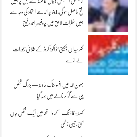
آرٹیفشل انٹلیجنس دجال کا فتنہ ہے جس پر ہمیں
فتح حاصل ہو گی،AI پر اندھے اعتماد کی وجہ سے
ہمیں خطرات لاحق ہیں پروفیسر احمد رفیق
کلرسیداں ڈکیتی‘ڈاکو1 کروڑ کے طلائی زیورات
لے اڑے
بھون نلہ میں افسوسناک حادثہ — بزرگ شخص
پلی سے گر کر نالے میں بہہ گیا
کہوٹہ: فائرنگ کے واقعے میں ایک شخص جاں
بحق، تین زخمی