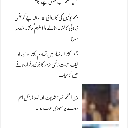
“یہ سسٹم اب نہیں چلے گا”
جہلم پولیس کی کارروائی،10 سالہ بچے کو جنسی
زیادتی کا نشانہ بنانے والا ملزم گرفتار،مقدمہ
درج
جہلم رکشہ اور ٹریلر میں تصادم رکشہ ڈرائیور اور
ایک عورت زخمی ٹریلر کا ڈرائیور فرار ہونے
میں کامیاب
وزیر اعظم شہباز شریف اور فیلڈ مارشل اہم
دورے پر سعودی عرب روانہ