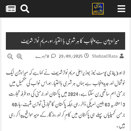
Skip
to
content
میرا ویژن ہے پنجاب کا ہر شہری با اختیار ہو ،مریم نواز شریف
29/09/2025
Shahzad Raza
0 تبصرے
لاہور(پنڈی پوسٹ نیوز)وزیراعلیٰ مریم نوازشریف نے کہاہے کہ میرا وژن ایک
خوشحال اور جدید پنجاب ہے جہاں ہر شہری بااختیار ہو،اس خواب کی تکمیل میں
جرمنی اہم ساتھی بن سکتا ہے، 2024 میں پاکستان اور جرمنی کی دو طرفہ تجارت
3 اعشاریہ 63 بلین امریکی ڈالر رہی جبکہ پاکستان کا تجارتی توازن مثبت رہا،40
جرمن کمپنیاں پہلے ہی پاکستان میں کام کر اور روزگار کے مزید مواقع پیدا کر رہی
ہیں۔