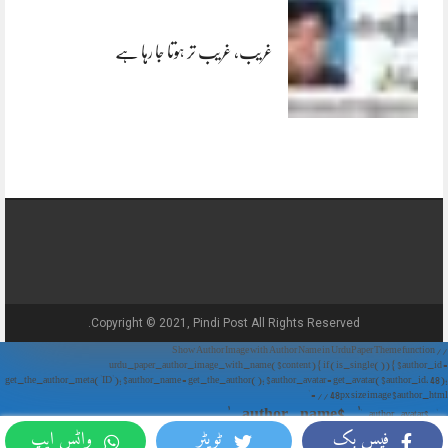
غریب، غریب تر ہوتا جا رہا ہے
Copyright © 2021, Pindi Post All Rights Reserved.
// Show Author Image with Author Name in UrduPaper Theme function
urdu_paper_author_image_with_name($content) { if (is_single()) { $author_id =
get_the_author_meta('ID'); $author_name = get_the_author(); $author_avatar = get_avatar($author_id, 48);
// 48px size image $author_html = '
' . $author_name . '
' . $author_avatar . '
فیس بک
ٹویٹر
واٹس ایپ
'; return $author_html . $content; } return $content; } add_filter('the_content',