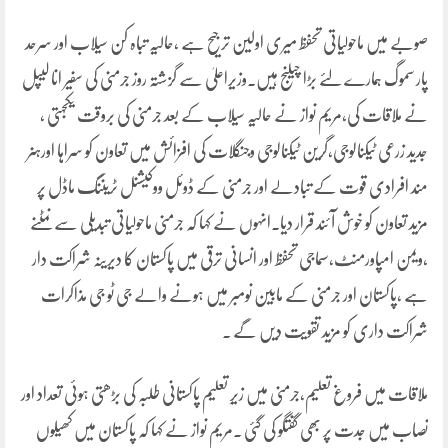
صوبے میں ماحولیاتی تحفظ میری اولین ترجیح ہے ،حالیہ تباہ کن سیلاب اور سرحد
پار سموگ ہمارے لئے بڑا چیلنج ہیں۔وزیراعلیٰ سے گزشتہ روز جرمنی کی سفیر انا لیپل
نے ملاقات کی،مریم نواز نے حالیہ سیلاب کے بعد جرمنی کی بروقت یکجہتی ،
جدید زرعی ٹیکنالوجی،گرین ٹیکنالوجی وجنگلات کی افزائش میں تعاون کو سراہا اورہنر
مند افرادی قوت کے تبادلے اور جرمنی کے ڈوئل ووکیشنل ٹریننگ ماڈل پر
مزید تعاون کو خوش آ ئند قرار دیا۔انہوں نے کہا کہ جرمنی ماحولیاتی تبدیلی سے نمٹنے
،ویمن امپاورمنٹ،سماجی تحفظ اور انسانی ترقی میں پاکستان کا دیرینہ شراکت دار
ہے ،پاکستان اور جرمنی کے مابین نومبر میں ہونے والے جی ٹو جی مذاکرات
شراکت داری کو مزید تقویت دیں گے ۔
ملاقات میں فروغ تعلیم،جرمنی میں زیرِ تعلیم پاکستانی طلبہ کی بڑھتی ہوئی تعداد اور
نصاب میں جدت پر بھی گفتگو کی گئی ۔مریم نواز نے کہا کہ پاکستان میں کھیلوں