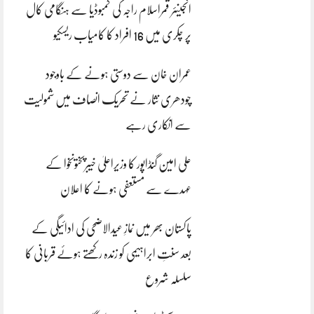
انجینئر قمراسلام راجہ کی کمبوڈیا سے ہنگامی کال
پر چکری میں 16 افراد کا کامیاب ریسکیو
عمران خان سے دوستی ہونے کے باوجود
چودھری نثار نے تحریک انصاف میں شمولیت
سے انکاری رہے
علی امین گنڈاپور کا وزیراعلیٰ خیبرپختونخوا کے
عہدے سے مستعفی ہونے کا اعلان
پاکستان بھر میں نمازِ عیدالاضحی کی ادائیگی کے
بعد سنتِ ابراہیمی کو زندہ رکھتے ہوئے قربانی کا
سلسلہ شروع