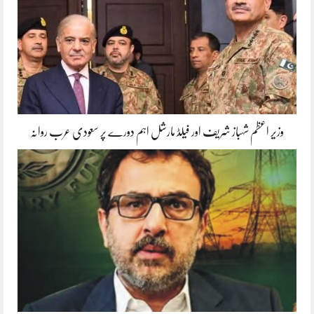
وزیر اعظم شہباز شریف اور فیلڈ مارشل اہم دورے پر سعودی عرب روانہ