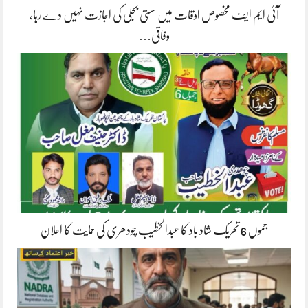
آئی ایم ایف مخصوص اوقات میں سستی بجلی کی اجازت نہیں دے رہا،
وفاقی…
جموں 6 تحریک شاد باد کا عبدالخطیب چودھری کی حمایت کا اعلان