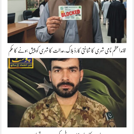
قائداعظم نامی شہری کا شناختی کارڈ بلاک،عدالت کا شہری کو پیش ہونے کا حکم