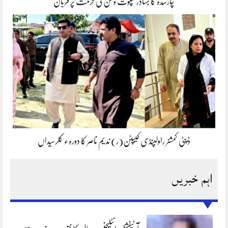
چارسدہ کا بہادر سپوت وطن کی حرمت پر قربان
ڈپٹی کمشنر راولپنڈی کیپٹن(ر) ندیم ناصر کا دورہء کلرسیداں
اہم خبریں