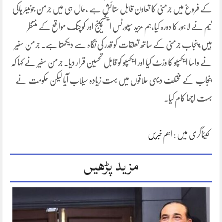
کے فروغ میں جرمنی کا تعاون قابل ستائش ہے ،حال ہی میں جرمن جونیئر ہاکی
ٹیم نے لاہور کا دورہ کیا،ہم مزید سپورٹس ایکسچینج اور کوچنگ مواقع کے منتظر
ہیں،پنجاب جرمنی کے ساتھ تعلقات کو قدر کی نگاہ سے دیکھتا ہے۔ جرمن سفیر
نے واسا ایکسپو کا وزٹ کیا اور ایکسپو کو قابل تحسین قرار دیا۔ جرمن سفیر نے کہا کہ
پنجاب کے مختلف دیہی علاقوں میں بہت زیادہ سیلاب آیا لیکن حکومت نے
بہت اچھا کام کیا۔
کیٹاگری میں :
اہم خبریں
مزید پڑھیں