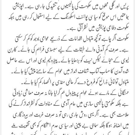
پریس اور گلی محلوں میں حکومت کی پالیسیوں پر تنقید کی جا رہی ہے۔ اپوزیشن
جماعتیں اس موقع کو سیاسی پوائنٹ اسکورنگ کے لیے استعمال کر رہی ہیں جبکہ
حکومت دفاعی پوزیشن میں نظر آتی ہے۔
حکومت اگر چاہے تو کچھ متبادل اقدامات کے ذریعے عوامی بوجھ کو کم کر سکتی
ہے۔ صرف کم آمدنی والے طبقات کے لیے سبسڈی فراہم کی جائے۔ کاربن
لیوی کے بجائے ٹیکس نیٹ کو بڑھایا جائے۔ پیٹرولیم لیوی اور اس سے حاصل
شدہ آمدن کا حساب کتاب شفاف انداز میں عوام کے سامنے پیش کیا جائے۔
متبادل توانائی ذرائع کو فروغ دے کر عالمی منڈی پر انحصار کم کیا جائے۔
مہنگائی کے مارے ہوئے عوام پر پیٹرول بم گرایا جانا نہ صرف معاشی زیادتی
ہے بلکہ حکومتی پالیسی سازی میں عام آدمی کے مفادات کو نظرانداز کرنے کی
علامت بھی ہے۔ اگر یہی روش جاری رہی تو نہ صرف غربت اور بیروزگاری
میں اضافہ ہوگا بلکہ سماجی بے چینی اور سیاسی عدم استحکام کو بھی تقویت ملے