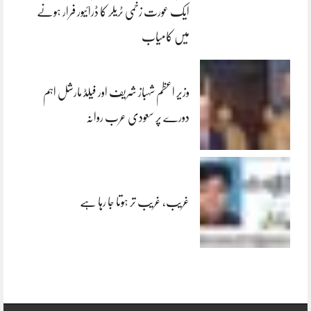
ایک عورت زخمی ٹریلر کا ڈرائیور فرار ہونے
میں کامیاب
وزیر اعظم شہباز شریف اور فیلڈ مارشل اہم
دورے پر سعودی عرب روانہ
غریب، غریب تر ہوتا جا رہا ہے