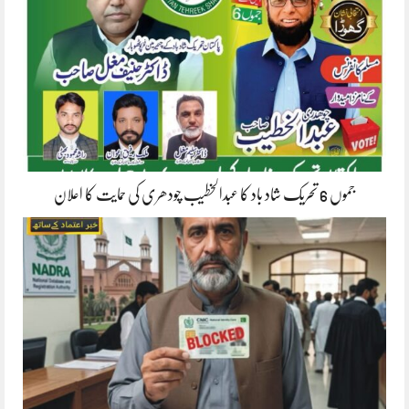
جموں 6 تحریک شاد باد کا عبدالخطیب چودھری کی حمایت کا اعلان