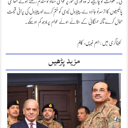
گی۔ حکومت کو چاہیے کہ وہ فوری طور پر عوامی مفاد کو مقدم رکھتے ہوئے معاشی
پالیسیوں کا ازسرنو جائزہ لے، پیٹرول لیوی کو ختم کرے اور پیٹرول کی پرانی قیمت
بحال کرے تاکہ مہنگائی کے ستائے ہوئے عوام پر بوجھ کم ہوسکے۔
کیٹاگری میں :
اہم خبریں
،
کالم
مزید پڑھیں