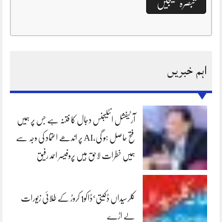
اہم خبریں
آرٹیفشل انٹلیجنس دجال کا فتنہ ہے جس پر ہمیں
فتح حاصل ہو گی،AI پر اندھے اعتماد کی وجہ سے
ہمیں خطرات لاحق ہیں پروفیسر احمد رفیق
کلرسیداں ڈکیتی‘ڈاکو1 کروڑ کے طلائی زیورات
لے اڑے