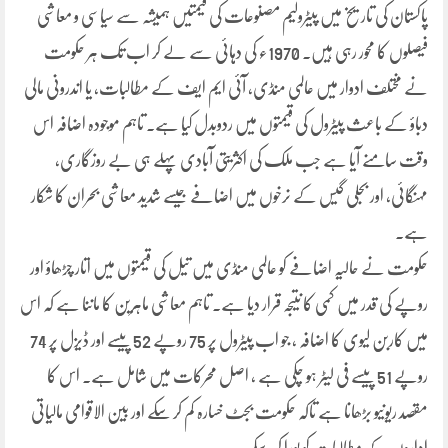
پاکستان کی تاریخ میں پیٹرولیم مصنوعات کی قیمتیں ہمیشہ سے سیاسی و معاشی
فیصلوں کا محور رہی ہیں۔ 1970ء کی دہائی سے لے کر اب تک ہر حکومت
نے مختلف ادوار میں عالمی منڈی، آئی ایم ایف کے مطالبات، یا اندرونی مالی
دباؤ کے باعث پیٹرول کی قیمتوں میں ردوبدل کیا ہے۔ تاہم موجودہ اضافہ اس
وقت سامنے آیا ہے جب ملک کی اکثریتی آبادی پہلے ہی بے روزگاری،
مہنگائی، اور بجلی گیس کے نرخوں میں اضافے جیسے شدید معاشی بحران کا شکار
ہے۔
حکومت نے حالیہ اضافے کو عالمی منڈی میں تیل کی قیمتوں میں اتار چڑھاؤ اور
روپے کی قدر میں کمی کا نتیجہ قرار دیا ہے۔ تاہم معاشی ماہرین کا ماننا ہے کہ اس
میں کاربن لیوی کا اضافہ ، جو اب پیٹرول پر 75 روپے 52 پیسے اور ڈیزل پر 74
روپے 51 پیسے فی لیٹر ہو چکی ہے ، اصل محرکات میں شامل ہے۔ اس کا
مقصد ریونیو بڑھانا ہے تاکہ حکومت بجٹ خسارہ کم کر سکے اور بین الاقوامی مالیاتی