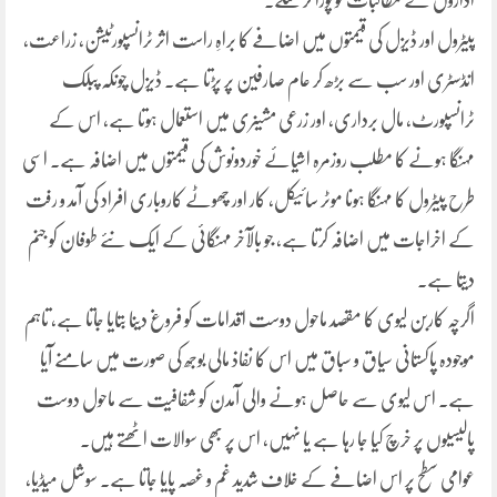
اداروں کے مطالبات کو پورا کر سکے۔
پیٹرول اور ڈیزل کی قیمتوں میں اضافے کا براہِ راست اثر ٹرانسپورٹیشن، زراعت،
انڈسٹری اور سب سے بڑھ کر عام صارفین پر پڑتا ہے۔ ڈیزل چونکہ پبلک
ٹرانسپورٹ، مال برداری، اور زرعی مشینری میں استعمال ہوتا ہے، اس کے
مہنگا ہونے کا مطلب روزمرہ اشیائے خوردونوش کی قیمتوں میں اضافہ ہے۔ اسی
طرح پیٹرول کا مہنگا ہونا موٹر سائیکل، کار اور چھوٹے کاروباری افراد کی آمد و رفت
کے اخراجات میں اضافہ کرتا ہے، جو بالآخر مہنگائی کے ایک نئے طوفان کو جنم
دیتا ہے۔
اگرچہ کاربن لیوی کا مقصد ماحول دوست اقدامات کو فروغ دینا بتایا جاتا ہے، تاہم
موجودہ پاکستانی سیاق و سباق میں اس کا نفاذ مالی بوجھ کی صورت میں سامنے آیا
ہے۔ اس لیوی سے حاصل ہونے والی آمدن کو شفافیت سے ماحول دوست
پالیسیوں پر خرچ کیا جا رہا ہے یا نہیں، اس پر بھی سوالات اٹھتے ہیں۔
عوامی سطح پر اس اضافے کے خلاف شدید غم و غصہ پایا جاتا ہے۔ سوشل میڈیا،