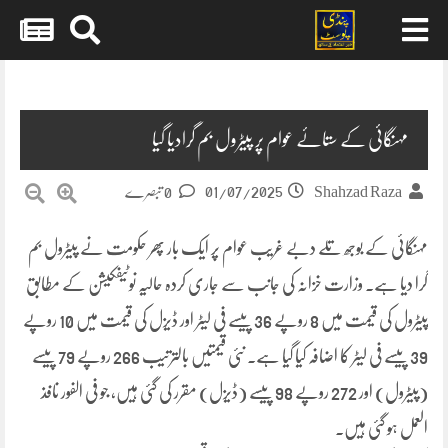
Skip
to
content
مہنگائی کے ستائے عوام پر پیٹرول بم گرادیا گیا
01/07/2025
Shahzad Raza
0 تبصرے
مہنگائی کے بوجھ تلے دبے غریب عوام پر ایک بار پھر حکومت نے پیٹرول بم
گرا دیا ہے۔ وزارت خزانہ کی جانب سے جاری کردہ حالیہ نوٹیفکیشن کے مطابق
پیٹرول کی قیمت میں 8 روپے 36 پیسے فی لیٹر اور ڈیزل کی قیمت میں 10 روپے
39 پیسے فی لیٹر کا اضافہ کیا گیا ہے۔ نئی قیمتیں بالترتیب 266 روپے 79 پیسے
(پیٹرول) اور 272 روپے 98 پیسے (ڈیزل) مقرر کی گئی ہیں، جو فی الفور نافذ
العمل ہو گئی ہیں۔