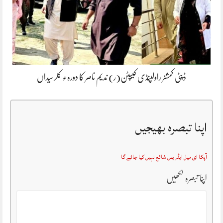
ڈپٹی کمشنر راولپنڈی کیپٹن(ر) ندیم ناصر کا دورہء کلرسیداں
اپنا تبصرہ بھیجیں
آپکا ای میل ایڈریس شائع نہیں کیا جائے گا
اپنا تبصرہ لکھیں