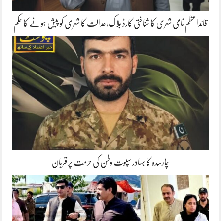
قائداعظم نامی شہری کا شناختی کارڈ بلاک،عدالت کا شہری کو پیش ہونے کا حکم
چارسدہ کا بہادر سپوت وطن کی حرمت پر قربان