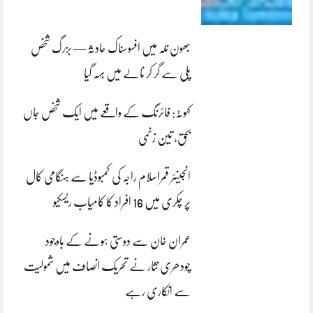
بھون نلہ میں افسوسناک حادثہ — بزرگ شخص
پلی سے گر کر نالے میں بہہ گیا
کہوٹہ: فائرنگ کے واقعے میں ایک شخص جاں
بحق، تین زخمی
انجینئر قمراسلام راجہ کی کمبوڈیا سے ہنگامی کال
پر چکری میں 16 افراد کا کامیاب ریسکیو
عمران خان سے دوستی ہونے کے باوجود
چودھری نثار نے تحریک انصاف میں شمولیت
سے انکاری رہے