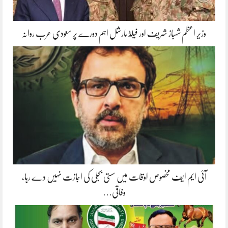
وزیر اعظم شہباز شریف اور فیلڈ مارشل اہم دورے پر سعودی عرب روانہ
آئی ایم ایف مخصوص اوقات میں سستی بجلی کی اجازت نہیں دے رہا،
وفاقی…