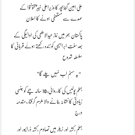
علی امین گنڈاپور کا وزیراعلیٰ خیبرپختونخوا کے
عہدے سے مستعفی ہونے کا اعلان
پاکستان بھر میں نمازِ عیدالاضحی کی ادائیگی کے
بعد سنتِ ابراہیمی کو زندہ رکھتے ہوئے قربانی کا
سلسلہ شروع
“یہ سسٹم اب نہیں چلے گا”
جہلم پولیس کی کارروائی،10 سالہ بچے کو جنسی
زیادتی کا نشانہ بنانے والا ملزم گرفتار،مقدمہ
درج
جہلم رکشہ اور ٹریلر میں تصادم رکشہ ڈرائیور اور