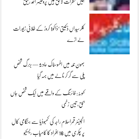
ہمیں خطرات لاحق ہیں پروفیسر احمد رفیق
کلرسیداں ڈکیتی‘ڈاکو1 کروڑ کے طلائی زیورات
لے اڑے
بھون نلہ میں افسوسناک حادثہ — بزرگ شخص
پلی سے گر کر نالے میں بہہ گیا
کہوٹہ: فائرنگ کے واقعے میں ایک شخص جاں
بحق، تین زخمی
انجینئر قمراسلام راجہ کی کمبوڈیا سے ہنگامی کال
پر چکری میں 16 افراد کا کامیاب ریسکیو