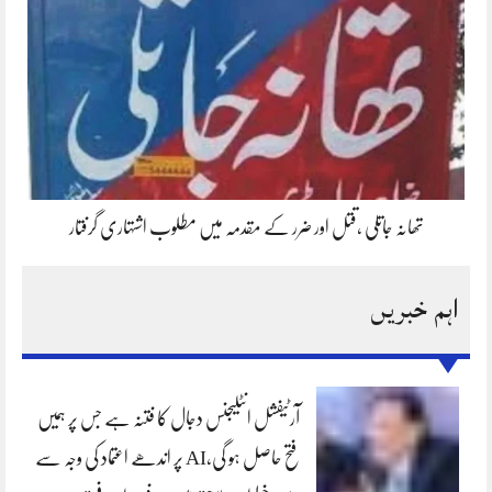
تھانہ جاتلی ،قتل اور ضرر کے مقدمہ میں مطلوب اشتہاری گرفتار
اہم خبریں
آرٹیفشل انٹلیجنس دجال کا فتنہ ہے جس پر ہمیں
فتح حاصل ہو گی،AI پر اندھے اعتماد کی وجہ سے