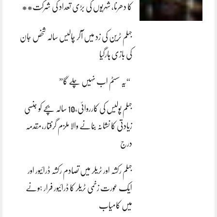
کا دھرنا، شہریوں کی بڑی تعداد کی شرکت**
جہلم ٹرین کی زد میں آکر چالیس سالہ شخص جان
کی بازی ہارگیا
“یہ سسٹم اب نہیں چلے گا”
جہلم پولیس کی کارروائی،10 سالہ بچے کو جنسی
زیادتی کا نشانہ بنانے والا ملزم گرفتار،مقدمہ
درج
جہلم رکشہ اور ٹریلر میں تصادم رکشہ ڈرائیور اور
ایک عورت زخمی ٹریلر کا ڈرائیور فرار ہونے
میں کامیاب