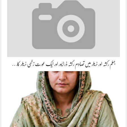
جہلم رکشہ اور ٹریلر میں تصادم رکشہ ڈرائیور اور ایک عورت زخمی ٹریلر کا…