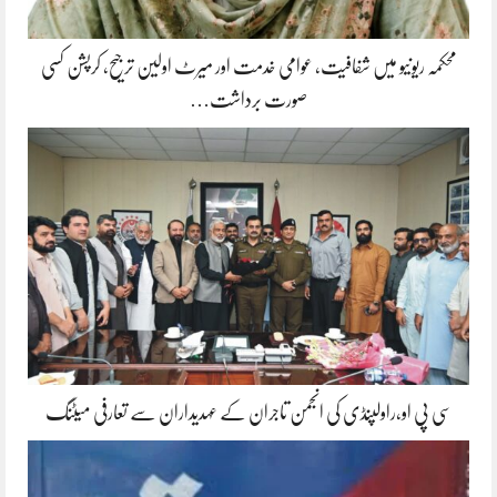
محکمہ ریونیو میں شفافیت، عوامی خدمت اور میرٹ اولین ترجیح، کرپشن کسی
صورت برداشت…
سی پی او،راولپنڈی کی انجمن تاجران کے عہدیداران سے تعارفی میٹنگ