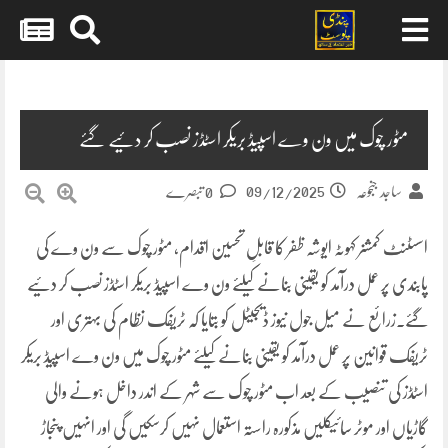
Skip
to
content
مٹور چوک میں ون وے اسپیڈ بریکر اسٹڈز نصب کر دئیے گئے
09/12/2025
ساجد جنجوعہ
0 تبصرے
اسسٹنٹ کمشنر کہوٹہ ایوشہ ظفر کا قابلِ تحسین اقدام، مٹور چوک سے ون وے کی
پابندی پر عمل درآمد کو یقینی بنانے کیلئے ون وے اسپیڈ بریکر اسٹڈز نصب کر دئیے
گئے۔زرائع نے میل جول نیوز ڈیجیٹل کو بتایا کہ ٹریفک نظام کی بہتری اور
ٹریفک قوانین پر عمل درآمد کو یقینی بنانے کیلئے مٹور چوک میں ون وے اسپیڈ بریکر
اسٹڈز کی تنصیب کے بعد اب مٹور چوک سے شہر کے اندر داخل ہونے والی
گاڑیاں اور موٹر سائیکلیں مذکورہ راستہ استعمال نہیں کرسکیں گی اور انہیں پنجاڑ