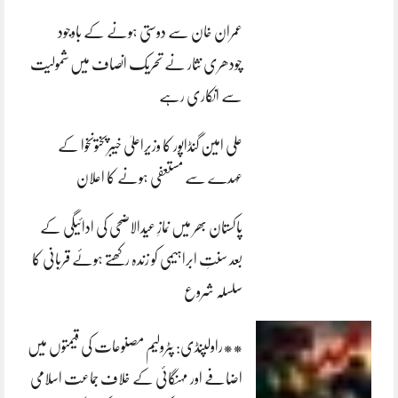
عمران خان سے دوستی ہونے کے باوجود
چودھری نثار نے تحریک انصاف میں شمولیت
سے انکاری رہے
علی امین گنڈاپور کا وزیراعلیٰ خیبرپختونخوا کے
عہدے سے مستعفی ہونے کا اعلان
پاکستان بھر میں نمازِ عیدالاضحی کی ادائیگی کے
بعد سنتِ ابراہیمی کو زندہ رکھتے ہوئے قربانی کا
سلسلہ شروع
**راولپنڈی: پٹرولیم مصنوعات کی قیمتوں میں
اضافے اور مہنگائی کے خلاف جماعت اسلامی