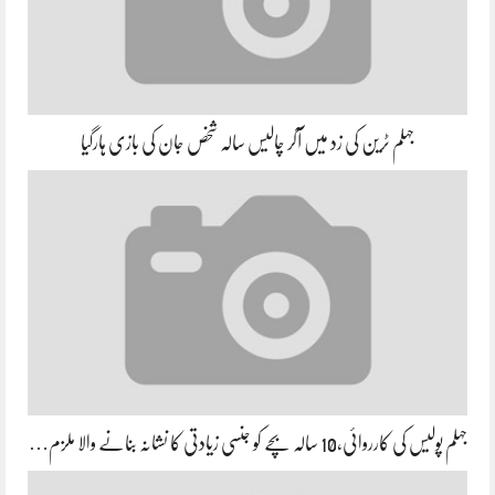
جہلم ٹرین کی زد میں آکر چالیس سالہ شخص جان کی بازی ہارگیا
جہلم پولیس کی کارروائی،10 سالہ بچے کو جنسی زیادتی کا نشانہ بنانے والا ملزم…