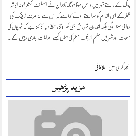
چوک کے راستے شہر میں داخل ہونا ہوگا۔تاجران نے اسسٹنٹ کمشنر کہوٹہ ایوشہ
ظفر کے اس اقدام کو سراہتے ہوئے کہا ہے کہ اس سے نہ صرف ٹریفک کی
روانی بہتر ہوگی بلکہ اندرون شہر رش بھی کم ہوگا، انتظامیہ کا کہنا ہے کہ شہریوں کی
سہولت اور شہر میں منظم ٹریفک سسٹم کی بحالی کیلئے اقدامات جاری رہیں گے۔
کیٹاگری میں :
علاقائی
مزید پڑھیں