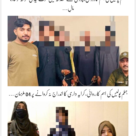
مالِ…
جہلم پولیس کی اہم کارروائی، کرایہ داری کا اندراج نہ کروانے پر 04 ملزمان …