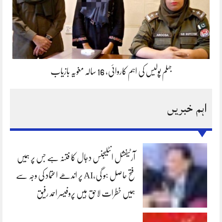
جہلم پولیس کی اہم کاروائی، 16 سالہ مغویہ بازیاب
اہم خبریں
آرٹیفشل انٹلیجنس دجال کا فتنہ ہے جس پر ہمیں
فتح حاصل ہو گی،AI پر اندھے اعتماد کی وجہ سے
ہمیں خطرات لاحق ہیں پروفیسر احمد رفیق