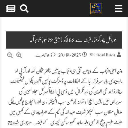
Skip
to
content
موبائل چور گرفتار قبضہ سے 52 لاکھ مالیتی 72 موبائلز برآمد
29/10/2025
Shahzad Raza
0 تبصرے
وزیر اعلیٰ پنجاب کے ویژن،آئی جی پنجاب پولیس ڈاکٹر عثمان انور اور آر پی او
راولپنڈی بابر سرفراز الپا کے احکامات پر ڈسٹرکٹ پولیس آفیسر چکوال لیفٹیننٹ
ریٹائرڈ احمد محی الدین کی زیر نگرانی ایس ڈی پی او چوآ سرکل سجاد حسین کی
سربراہی میں،ایس ایچ او تھانہ ڈوہمن سب انسپکٹر امان اللہ،انچارج پولیس چوکی
ملہال مغلاں سب انسپکٹر شرف عبید اللہ کی ٹیم کے ہمراہ چوری کے کیس میں
ملوث ملزم وجیح الرحمن ولد ساجد محمود ساکن نچندی کے قبضہ سےچوری شدہ 72