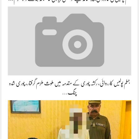
جہلم پولیس کارروائی، رکشہ چوری کے مقدمہ میں ملوث ملزم گرفتار، چوری شدہ
چنگ…