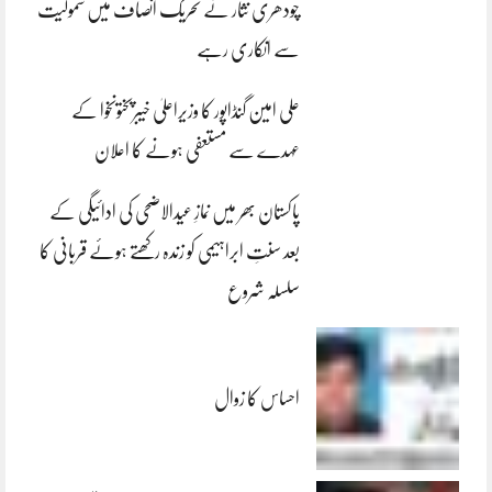
چودھری نثار نے تحریک انصاف میں شمولیت
سے انکاری رہے
علی امین گنڈاپور کا وزیراعلیٰ خیبرپختونخوا کے
عہدے سے مستعفی ہونے کا اعلان
پاکستان بھر میں نمازِ عیدالاضحی کی ادائیگی کے
بعد سنتِ ابراہیمی کو زندہ رکھتے ہوئے قربانی کا
سلسلہ شروع
احساس کا زوال