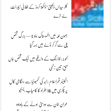
کلرسیداں ڈکیتی‘ڈاکو1 کروڑ کے طلائی زیورات
لے اڑے
بھون نلہ میں افسوسناک حادثہ — بزرگ شخص
پلی سے گر کر نالے میں بہہ گیا
کہوٹہ: فائرنگ کے واقعے میں ایک شخص جاں
بحق، تین زخمی
انجینئر قمراسلام راجہ کی کمبوڈیا سے ہنگامی کال
پر چکری میں 16 افراد کا کامیاب ریسکیو
عمران خان سے دوستی ہونے کے باوجود