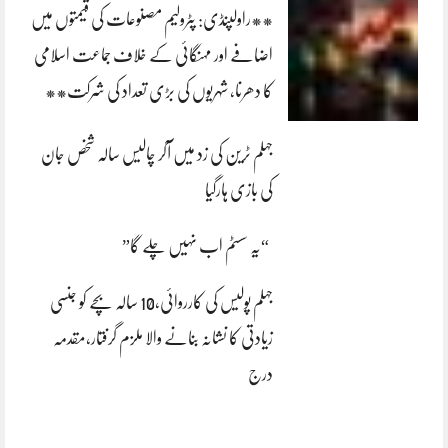
**راولپنڈی: پٹرولیم مصنوعات کی قیمتوں میں
اضافے اور مہنگائی کے خلاف جماعت اسلامی
کا دھرنا، شہریوں کی بڑی تعداد کی شرکت**
جہلم ٹرین کی زد میں آکر چالیس سالہ شخص جان
کی بازی ہارگیا
“یہ سسٹم اب نہیں چلے گا”
جہلم پولیس کی کارروائی،10 سالہ بچے کو جنسی
زیادتی کا نشانہ بنانے والا ملزم گرفتار،مقدمہ
درج