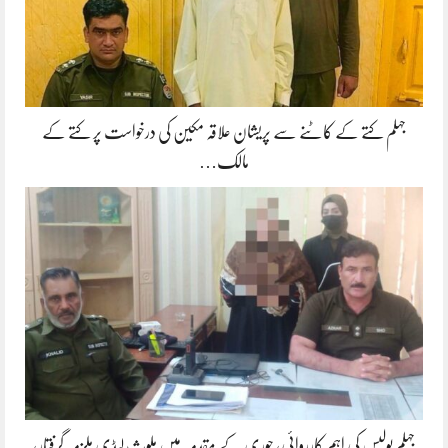
جہلم کتے کے کاٹنے سے پریشان علاقہ مکین کی درخواست پر کتے کے
مالک…
جہلم پولیس کی اہم کارروائی، چوری کے مقدمہ میں ملوث لیڈی ملزمہ گرفتار،