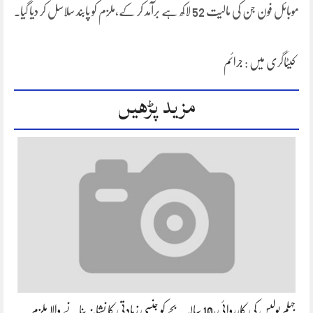
موبائل فون جن کی مالیت 52 لاکھ ہے برآمد کر کے،ملزم کو پابند سلاسل کر دیا گیا۔
کیٹاگری میں :
جرائم
مزید پڑھیں
جہلم پولیس کی کارروائی،10 سالہ بچے کو جنسی زیادتی کا نشانہ بنانے والا ملزم…