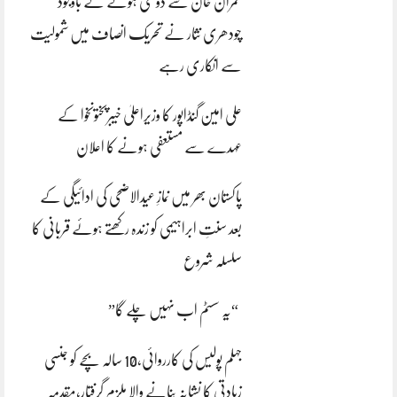
عمران خان سے دوستی ہونے کے باوجود
چودھری نثار نے تحریک انصاف میں شمولیت
سے انکاری رہے
علی امین گنڈاپور کا وزیراعلیٰ خیبرپختونخوا کے
عہدے سے مستعفی ہونے کا اعلان
پاکستان بھر میں نمازِ عیدالاضحی کی ادائیگی کے
بعد سنتِ ابراہیمی کو زندہ رکھتے ہوئے قربانی کا
سلسلہ شروع
“یہ سسٹم اب نہیں چلے گا”
جہلم پولیس کی کارروائی،10 سالہ بچے کو جنسی
زیادتی کا نشانہ بنانے والا ملزم گرفتار،مقدمہ