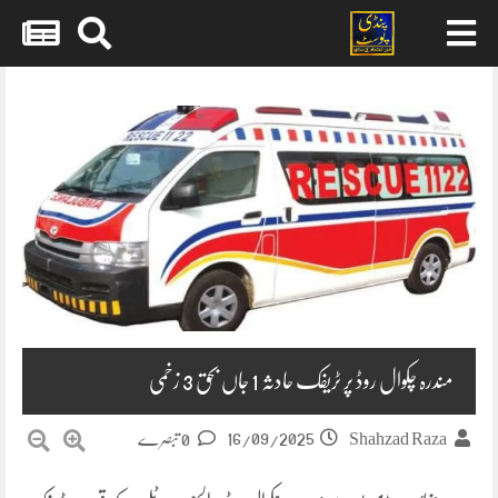
Skip
to
content
مندرہ چکوال روڈ پر ٹریفک حادثہ 1 جاں بحق 3 زخمی
16/09/2025
Shahzad Raza
0 تبصرے