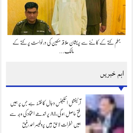
جہلم کتے کے کاٹنے سے پریشان علاقہ مکین کی درخواست پر کتے کے
مالک…
اہم خبریں
آرٹیفشل انٹلیجنس دجال کا فتنہ ہے جس پر ہمیں
فتح حاصل ہو گی،AI پر اندھے اعتماد کی وجہ سے
ہمیں خطرات لاحق ہیں پروفیسر احمد رفیق