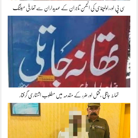
سی پی او،راولپنڈی کی انجمن تاجران کے عہدیداران سے تعارفی میٹنگ
تھانہ جاتلی ،قتل اور ضرر کے مقدمہ میں مطلوب اشتہاری گرفتار