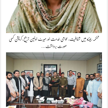
محکمہ ریونیو میں شفافیت، عوامی خدمت اور میرٹ اولین ترجیح، کرپشن کسی
صورت برداشت…