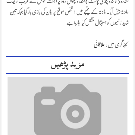
مندرہ (نمائندہ پنڈی پوسٹ)مندرہ چکوال روڈ پر الجنت ہوٹل کے قریب ٹریفک
حادثہ پیش آیا۔حادثہ کے نتیجے میں 1 شخص موقع پر جان کی بازی ہار گیا جبکہ تین
شدید زخمیوں کو ہسپتال منتقل کیا جارہا ہے
کیٹاگری میں :
علاقائی
مزید پڑھیں