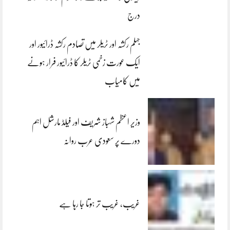
درج
جہلم رکشہ اور ٹریلر میں تصادم رکشہ ڈرائیور اور
ایک عورت زخمی ٹریلر کا ڈرائیور فرار ہونے
میں کامیاب
وزیر اعظم شہباز شریف اور فیلڈ مارشل اہم
دورے پر سعودی عرب روانہ
غریب، غریب تر ہوتا جا رہا ہے