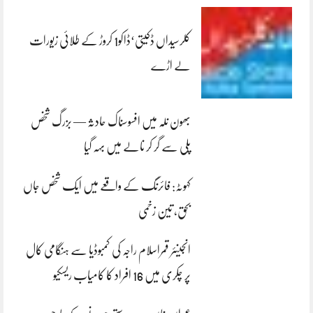
کلرسیداں ڈکیتی‘ڈاکو1 کروڑ کے طلائی زیورات
لے اڑے
بھون نلہ میں افسوسناک حادثہ — بزرگ شخص
پلی سے گر کر نالے میں بہہ گیا
کہوٹہ: فائرنگ کے واقعے میں ایک شخص جاں
بحق، تین زخمی
انجینئر قمراسلام راجہ کی کمبوڈیا سے ہنگامی کال
پر چکری میں 16 افراد کا کامیاب ریسکیو