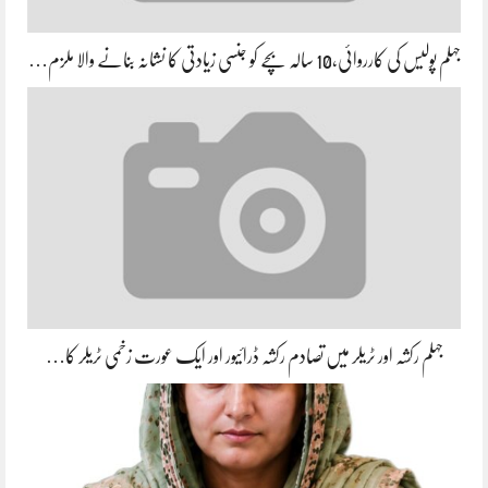
جہلم پولیس کی کارروائی،10 سالہ بچے کو جنسی زیادتی کا نشانہ بنانے والا ملزم…
جہلم رکشہ اور ٹریلر میں تصادم رکشہ ڈرائیور اور ایک عورت زخمی ٹریلر کا…