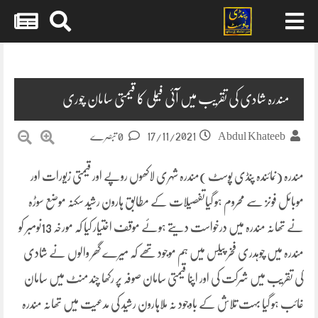
Skip
to
content
مندرہ شادی کی تقریب میں آئی فیملی کا قیمتی سامان چوری
17/11/2021
Abdul Khateeb
0 تبصرے
مندرہ (نمائندہ پنڈی پوسٹ )مندرہ شہری لاکھوں روپے اور قیمتی زیورات اور
موبائل فونز سے محروم ہو گیاتفصیلات کے مطابق ہارون رشید سکنہ موضع سوڑہ
نے تھانہ مندرہ میں درخواست دیتے ہوئے موقف اختیار کیا کہ مورخہ 13نومبر کو
مندرہ میں چوہدری فخر پیلس میں ہم موجود تھے کہ میرے گھر والوں نے شادی
کی تقریب میں شرکت کی اور اپنا قیمتی سامان صوفہ پر رکھا چند منٹ میں سامان
غائب ہو گیا بہت تلاش کے باوجود نہ ملاہارون رشید کی مدعیت میں تھانہ مندرہ