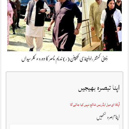
ڈپٹی کمشنر راولپنڈی کیپٹن(ر) ندیم ناصر کا دورہء کلرسیداں
اپنا تبصرہ بھیجیں
آپکا ای میل ایڈریس شائع نہیں کیا جائے گا
اپنا تبصرہ لکھیں