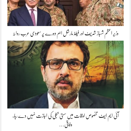
وزیر اعظم شہباز شریف اور فیلڈ مارشل اہم دورے پر سعودی عرب روانہ
آئی ایم ایف مخصوص اوقات میں سستی بجلی کی اجازت نہیں دے رہا،
وفاقی…