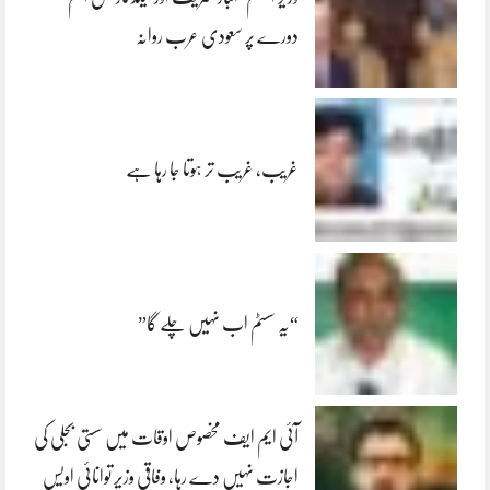
دورے پر سعودی عرب روانہ
غریب، غریب تر ہوتا جا رہا ہے
“یہ سسٹم اب نہیں چلے گا”
آئی ایم ایف مخصوص اوقات میں سستی بجلی کی
اجازت نہیں دے رہا، وفاقی وزیر توانائی اویس