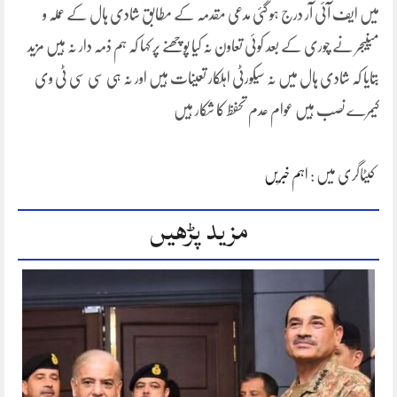
میں ایف آئی آر درج ہو گئی مدعی مقدمہ کے مطابق شادی ہال کے عملہ و
مینیجر نے چوری کے بعد کوئی تعاون نہ کیا پوچھنے پر کہا کہ ہم ذمہ دار نہ ہیں مزید
بتایا کہ شادی ہال میں نہ سیکورٹی اہلکار تعینات ہیں اور نہ ہی سی سی ٹی وی
کیمرے نصب ہیں عوام عدم تحفظ کا شکار ہیں
کیٹاگری میں :
اہم خبریں
مزید پڑھیں