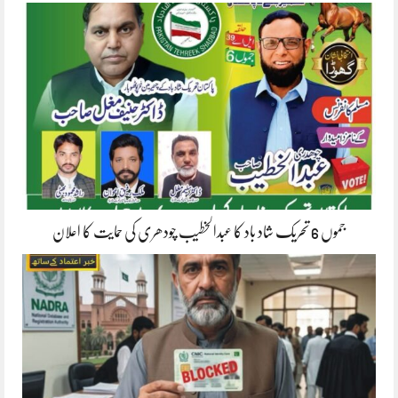
جموں 6 تحریک شاد باد کا عبدالخطیب چودھری کی حمایت کا اعلان