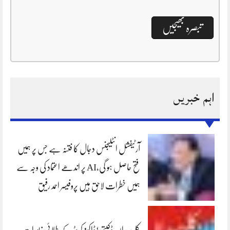
اہم خبریں
آرٹیفشل انٹلیجنس دجال کا فتنہ ہے جس پر ہمیں
فتح حاصل ہو گی،AI پر اندھے اعتماد کی وجہ سے
ہمیں خطرات لاحق ہیں پروفیسر احمد رفیق