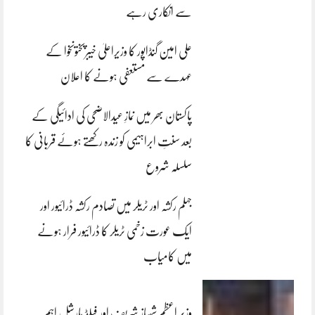
سے انکاری رہے
علی امین گنڈاپور کا وزیراعلیٰ خیبرپختونخوا کے
عہدے سے مستعفی ہونے کا اعلان
پاکستان بھر میں نمازِ عیدالاضحی کی ادائیگی کے
بعد سنتِ ابراہیمی کو زندہ رکھتے ہوئے قربانی کا
سلسلہ شروع
جہلم رکشہ اور ٹریلر میں تصادم رکشہ ڈرائیور اور
ایک عورت زخمی ٹریلر کا ڈرائیور فرار ہونے
میں کامیاب
وزیر اعظم شہباز شریف اور فیلڈ مارشل اہم