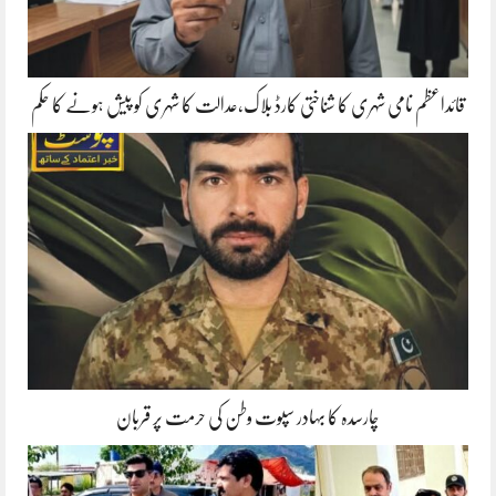
قائداعظم نامی شہری کا شناختی کارڈ بلاک،عدالت کا شہری کو پیش ہونے کا حکم
چارسدہ کا بہادر سپوت وطن کی حرمت پر قربان