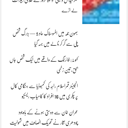
کلرسیداں ڈکیتی‘ڈاکو1 کروڑ کے طلائی زیورات
لے اڑے
بھون نلہ میں افسوسناک حادثہ — بزرگ شخص
پلی سے گر کر نالے میں بہہ گیا
کہوٹہ: فائرنگ کے واقعے میں ایک شخص جاں
بحق، تین زخمی
انجینئر قمراسلام راجہ کی کمبوڈیا سے ہنگامی کال
پر چکری میں 16 افراد کا کامیاب ریسکیو
عمران خان سے دوستی ہونے کے باوجود
چودھری نثار نے تحریک انصاف میں شمولیت