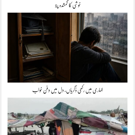
خوشی کا گمشدہ پتہ
الماری میں رکھی ڈگریاں، دل میں دفن خواب