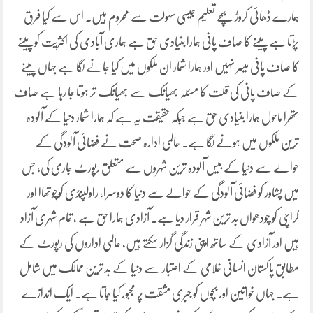
ہمارے ڈھائی کروڑ بچے تعلیم جیسی سہولت سے محروم ہیں۔ اس سے کیا فرق
پڑتا ہے پینے کا صاف پانی ہمارا بنیادی حق ہے ہماری آبادی کی اکثریت کو پینے
کا صاف پانی میسر نہیں اور ہمارا شمار ان ملکوں میں کیا جانے لگا ہے جہاں پینے
کے صاف پانی کی قلت کا مسئلہ بھیانک سے بھیانک تر ہوتا جا رہا ہے صاف
ستھرا ماحول ہمارا بنیادی حق ہے جبکہ حقیقت یہ ہے کہ ہمارا شمار دنیا کے آلودہ
ترین ملکوں میں ہونے لگا ہے۔ عالمی ادارہ صحت نے فضائی آلودگی کے
حوالے سے دنیا کے بیس آلودہ ترین شہروں سے متعلق رپورٹ جاری کی، جس
میں پشاور کو فضائی آلودگی کے حوالے سے دنیا کا دوسرا، راولپنڈی کوچوتھاا اور
کراچی کو چودھواں بد ترین شہر قرار دیا ہے۔ آزادی ہمارا حق ہے ، تمام شہری آزاد
ہیں اور آزادی کے ساتھ اپنی زندگی گزار سکتے ہیں، عالمی اداروں کی رپورٹ کے
مطابق پاکستان انسانی غلامی کے اعتبار سے دنیا کے بد ترین ممالک میں شامل
ہے۔ جہاں خواتین اور بچوں کو جبری مشقت پر مجبور کیا جاتا ہے۔ ایک اندازے