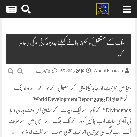
Skip
to
content
ملک کے مستقبل کو محفوظ بنانے کیلئے جدوجہد کرنی ہوگی/عامر
محمود
05/06/2016
Abdul Khateeb
0 تبصرے
دنیا میں انٹر نیٹ اور جدید ٹیکنالوجی کے استعمال کے حوالے سے ورلڈ بنک
نے”World Development Report 2016: Digital
Divindends”کے نام سے ایک رپورٹ کے مطابق اس وقت پوری دنیا
کی آبادی سات ارب چالیس کروڑ
کے لگ بھگ ہے۔ جس میں سے صرف
ایک ارب لوگ ہی تیز ترین انٹر نیٹ جیسی سہولت سے لطف اندوز ہو رہے