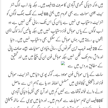
ہیں جو کہ دنیا کی مجموعی آبادی کا صرف 13فیصد ہیں۔ جبکہ چار ارب لوگ انٹر
نیٹ جیسی سہولت سے بھی محروم ہیں یعنی 60 فیصد کے لگ بھگ لوگوں کو
انٹر نیٹ دستیاب ہی نہیں ہے یا ان کی اس تک رسائی ممکن نہیں ہے دو
ارب لوگوں کے پاس موبائل فونز دستیاب نہیں ہیں جبکہ چالیس کروڑ لوگ ایسی
جگہوں پہ رہتے ہیں، جہاں موبائل کے سگنل بھی دستیاب نہیں ہیں۔ دنیا
کے 20 فیصد غریب ترین گھرانوں کی رسائی بنیادی سہولیات جیسے صاف پانی
اور واش روم تک ممکن نہیں جبکہ موبائل فون ان کی پہنچ میں ہیں اور تحقیق
کے
مطابق ہر دس میں سے
سات کے پاس موبائل فون موجود ہے۔ گو کہ پوری دنیا میں انٹر نیٹ، موبائل
فونز اور ڈیجیٹل ٹیکنالوجی میں مسلسل اضافہ ہو رہا ہے تاہم اس سے حاصل
ہونے والے فوائد توقعات سے کہیں کم ہیں اور آج بھی تقریباً دنیا کی آبادی
کا60فیصد ان تمام سہولیات سے محروم ہیں۔ اور دنیا میں تیزی کے ساتھ پھیلتی