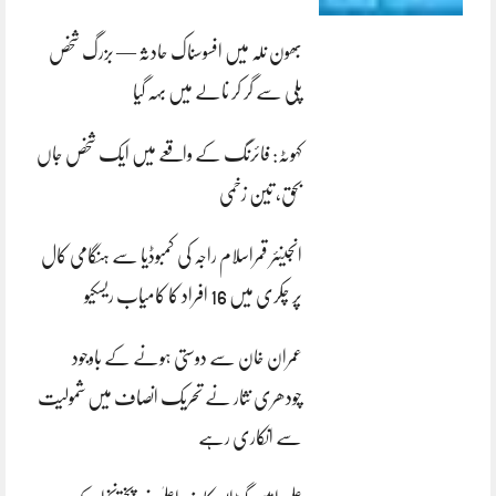
بھون نلہ میں افسوسناک حادثہ — بزرگ شخص
پلی سے گر کر نالے میں بہہ گیا
کہوٹہ: فائرنگ کے واقعے میں ایک شخص جاں
بحق، تین زخمی
انجینئر قمراسلام راجہ کی کمبوڈیا سے ہنگامی کال
پر چکری میں 16 افراد کا کامیاب ریسکیو
عمران خان سے دوستی ہونے کے باوجود
چودھری نثار نے تحریک انصاف میں شمولیت
سے انکاری رہے