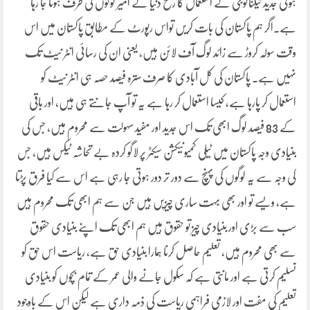
ہوئی جدید ٹیکنالوجی کے استعمال کا رخ دنیا کے امیر لوگوں کی طرف ہوتا جا رہا
ہے۔اگر ہم پاکستان کی بات کریں تواس رپورٹ کے مطابق پاکستان میں اس
وقت سولہ کروڑ سے زائد لوگ آف لائن ہیں، یعنی ان کی رسائی انٹر نیٹ تک
نہیں ہے۔ پاکستان کی کل آبادی کا صرف سترہ فیصد حصہ ہی انٹر نیٹ کو
استعمال کر پارہا ہے، کیسا استعمال کر رہا ہے یہ تو آپ جانتے ہی ہیں، اور باقی
کے 83 فیصد لوگ ابھی تک اس جدید اور مفید سہولت سے محروم ہیں، جس کی
بنیادی وجہ پاکستان میں ٹیلی کمیونیکشن سیکٹر پر لاگو کردہ بے تحاشہ ٹیکس ہیں، جس
کی وجہ سے یہ لوگوں کی پہنچ سے دور تر دور ہوتی جا رہی ہے اس سے کیا فرق پڑتا
ہے، ویسے تو اور بھی بہت ساری چیزیں ہیں جن سے ہم ابھی تک محروم ہیں
سب سے بڑی اور بنیادی چیز تو حقوق ہیں ہم ابھی تک اپنے بنیادی حقوق
سے بھی محروم ہیں، تعلیم حاصل کرنا ہمارا بنیادی حق ہے، ریاست اس حق کو
تسلیم کرتی ہے اور مانتی ہے کہ سکول جانے والی عمر کے تمام بچوں کو بنیادی
تعلیم کی مفت اور لازمی فراہمی ریاست کی ذمہ داری ہے لیکن اس کے باوجود