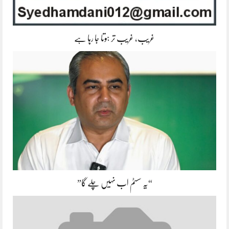
غریب، غریب تر ہوتا جا رہا ہے
“یہ سسٹم اب نہیں چلے گا”