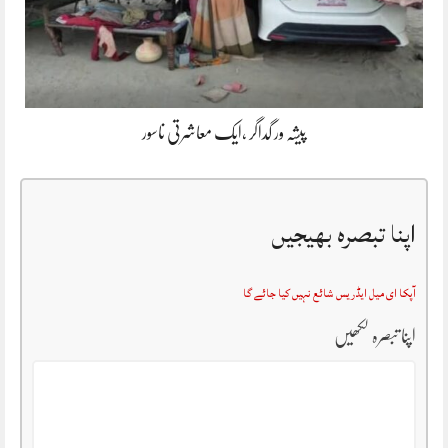
پیشہ ور گداگر ،ایک معاشرتی ناسور
اپنا تبصرہ بھیجیں
آپکا ای میل ایڈریس شائع نہیں کیا جائے گا
اپنا تبصرہ لکھیں