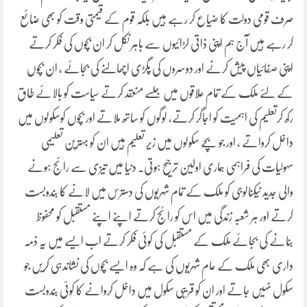
صرف قومی دولت کا ضیاع کر رہے ہیں بلکہ قوم کے قیمتی وقت کو بھی ضائع
کر رہے ہیں آج ہم اپنی ذاتی لڑائیوں سے باہر نکل کر ان بچوں کی فکر کرتے
اپنی صفائیاں پیش کرنے اور دوسروں کی پگڑی اچھالنے کی بجائے ، ان بچوں
کے لئے ملک کے تمام علاقوں میں جلسے منعقد کرتے سیاست کو بالائے طاق
رکھ کرتعلیم کی اہمیت کو اجاگر کرتے، لوگوں کو ساتھ ملاتے اور بچوں کوسکولوں میں
داخل کرواتے ، اور جو بچے سکولوں میں زیر تعلیم ہیں ان کو بہترین تعلیمی
سہولیات کی فراہمی ہماری اولین ترجیح ہوتی۔ دنیا میں تیزی سے رائج ہونے
والی جدید ٹیکنالوجی کو ملک کے تمام شہریوں کی دسترس میں لانے کا بندوبست
کرتے اور ہر شعبہ زندگی میں اس کو رائج کرتے اپنے اپنے مستقبل کو محفوظ
بنانے کی بجائے ملک کے مستقبل کی کوئی فکر کرتے اب ایسے میں یہ ذمہ
داری بھی ملک کے عام شہریوں کی ہے کہ وہ ایسے بچوں کی نشاندہی کریں جو
سکول نہیں جاتے اور ان کو قریبی سکول میں داخل کروانے کا کوئی بندوبست