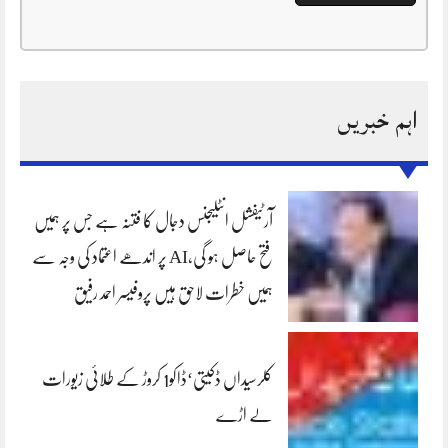
اہم خبریں
آرٹیفشل انٹلیجنس دجال کا فتنہ ہے جس پر ہمیں
فتح حاصل ہو گی،AI پر اندھے اعتماد کی وجہ سے
ہمیں خطرات لاحق ہیں پروفیسر احمد رفیق
کلرسیداں ڈکیتی‘ڈاکو1 کروڑ کے طلائی زیورات
لے اڑے