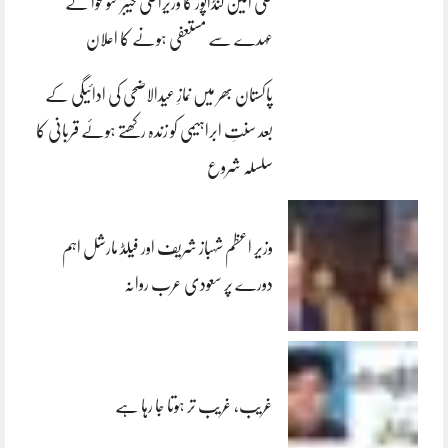
علی امین گنڈاپور کا وزیراعلیٰ خیبرپختونخوا کے
عہدے سے مستعفی ہونے کا اعلان
پاکستان بھر میں نمازِ عیدالاضحی کی ادائیگی کے
بعد سنتِ ابراہیمی کو زندہ رکھتے ہوئے قربانی کا
سلسلہ شروع
وزیر اعظم شہباز شریف اور فیلڈ مارشل اہم
دورے پر سعودی عرب روانہ
غریب، غریب تر ہوتا جا رہا ہے