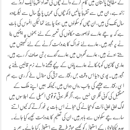
کے مطابق پاکستان میں کام کرنے والے بچوں کی تعداد تقریباً ایک کروڑ سے
زائد ہے، جن میں سے تقریباً چالیس لاکھ بچوں کی عمریں پانچ سال سے لیکر چودہ
سال تک کی ہیں، ان بچوں کو سکولوں میں ہونا چاہئے تھا لیکن افسوس کی بات
ہے کہ یہ بچے ہمارے خوبصورت مکانوں کی تعمیر کے لئے بھٹوں پہ اینٹیں بنا
نے پر مجبور ہیں، ہمارے لئے خوراک کا بندوبست کرنے کے لئے کھیتوں میں
جتے ہوئے ہیں، ہمارے گھروں میں ہمارے گندے برتن صاف کر رہے ہیں،
ہماری گاڑیوں کو چمکانے ہمارے پاؤں کے نیچے بچھنے والے نرم قالین بننے پر
مجبور ہیں۔ پوری دنیا اس وقت جس رفتار سے ترقی کی منازل طے کر رہی ہے ہم
اسی رفتار سے پیچھے کی جانب رواں دواں ہیں، کیونکہ ہمیں اپنے ملک کے
مستقبل کی کوئی فکر ہی نہیں ہے، اگر فکر ہوتی تو قومی اسمبلی کے اجلاسوں میں
لوگ اپنی اپنی ذات کو بچانے کی بجائے اس بات پر غور کرتے کہ کیوں اتنے
سارے بچے سکولوں سے باہر ہیں، ان کی تعلیم کا بندوبست کیسے کیا جائے۔
جدید ٹیکنالوجی کے استعمال کو کیسے موثر طریقے سے استعمال کیا جائے۔ ہم نہ