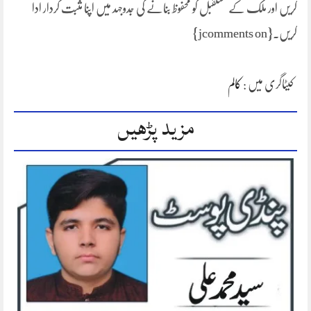
کریں اور ملک کے مستقبل کو محفوظ بنانے کی جدوجہد میں اپنا مثبت کردار ادا
کریں۔{jcomments on}
کیٹاگری میں :
کالم
مزید پڑھیں