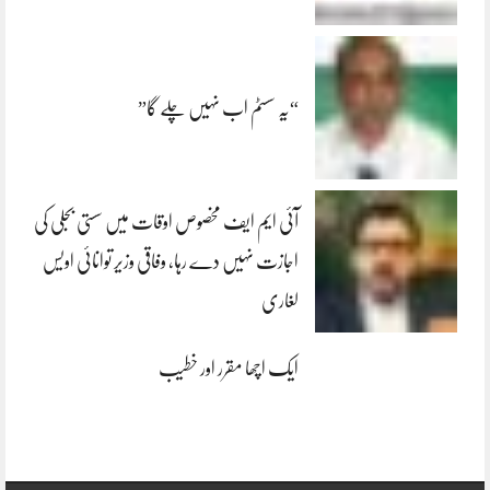
“یہ سسٹم اب نہیں چلے گا”
آئی ایم ایف مخصوص اوقات میں سستی بجلی کی
اجازت نہیں دے رہا، وفاقی وزیر توانائی اویس
لغاری
ایک اچھا مقرر اور خطیب