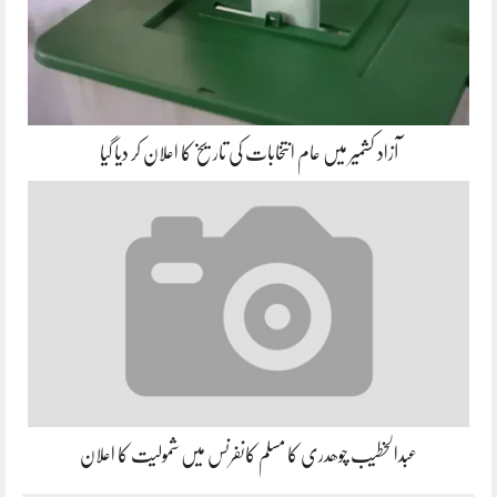
آزاد کشمیر میں عام انتخابات کی تاریخ کا اعلان کر دیا گیا
عبدالخطیب چوھدری کا مسلم کانفرنس میں شمولیت کا اعلان