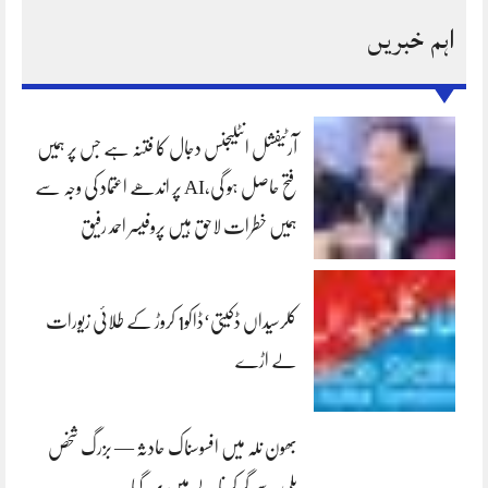
اہم خبریں
آرٹیفشل انٹلیجنس دجال کا فتنہ ہے جس پر ہمیں
فتح حاصل ہو گی،AI پر اندھے اعتماد کی وجہ سے
ہمیں خطرات لاحق ہیں پروفیسر احمد رفیق
کلرسیداں ڈکیتی‘ڈاکو1 کروڑ کے طلائی زیورات
لے اڑے
بھون نلہ میں افسوسناک حادثہ — بزرگ شخص
پلی سے گر کر نالے میں بہہ گیا