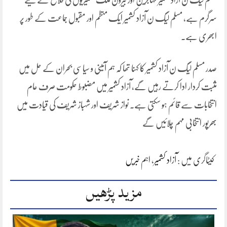
سرگرم ہے، مسلم لیگ ن آزاد کشمیر ایک منظم اور مقبول جماعت کے طور پر
ابھری ہے۔
صدر مسلم لیگ ن آزاد کشمیر کا کہنا تھا کہ ہم آئینی و سیاسی بحران کے حل میں
مثبت کردار ادا کرتے رہیں گے، آزاد کشمیر میں مضبوط حکومت صرف عام
انتخابات سے قائم ہو سکتی ہے۔ نواز شریف اور شہباز شریف کی قیادت میں
بھرپور انتخابی مہم چلائیں گے
کیٹاگری میں :
آزاد کشمیر
،
اہم خبریں
مزید پڑھیں