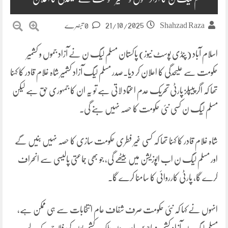
21/10/2025
Shahzad Raza
0 تبصرے
اسلام آباد (پنڈی پوسٹ نیوز) پاکستان مسلم لیگ ن نے آزاد جموں و کشمیر
حکومت سے علیحدگی کا اعلان کر دیا۔صدر مسلم لیگ آزاد کشمیر شاہ غلام قادر کا کہنا
تھا کہ اگر پیپلز پارٹی تحریک عدم اعتماد لاتی ہے تو یہ ان کا جمہوری حق ہے لیکن
مسلم لیگ ن کسی نئی حکومت کا حصہ نہیں بنے گی۔
شاہ غلام قادر کا کہنا تھا کہ کسی غیر فطری حکومت سازی کا حصہ نہیں بنیں گے
اور مسلم لیگ ن اب اپوزیشن میں بیٹھے گی، جو بھی جماعتی پالیسی سے انحراف
کرے گا، پارٹی کارروائی کا سامنا کرے گا۔
انہوں نے کہا کہ نئی حکومت صرف شفاف عام انتخابات سے ہی ممکن ہے،
مسلم لیگ ن آزاد کشمیر مہاجرین اور بیرون ملک کشمیریوں کی فلاح کے لیے