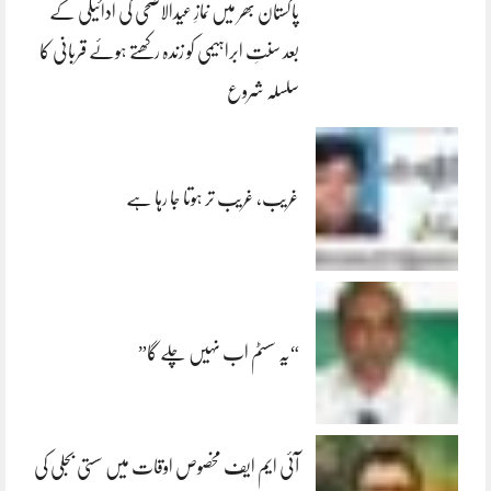
پاکستان بھر میں نمازِ عیدالاضحی کی ادائیگی کے
بعد سنتِ ابراہیمی کو زندہ رکھتے ہوئے قربانی کا
سلسلہ شروع
غریب، غریب تر ہوتا جا رہا ہے
“یہ سسٹم اب نہیں چلے گا”
آئی ایم ایف مخصوص اوقات میں سستی بجلی کی