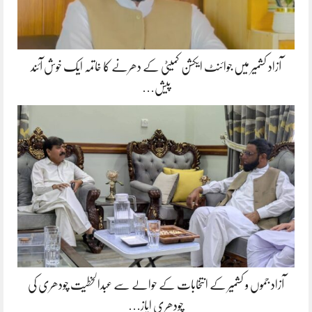
آزاد کشمیر میں جوائنٹ ایکشن کمیٹی کے دھرنے کا خاتمہ ایک خوش آئند
پیش…
آزاد جموں و کشمیر کے انتخابات کے حوالے سے عبدالخطیت چودھری کی
چودھری ایاز…