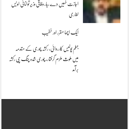
اجازت نہیں دے رہا، وفاقی وزیر توانائی اویس
لغاری
ایک اچھا مقرر اور خطیب
جہلم پولیس کارروائی، رکشہ چوری کے مقدمہ
میں ملوث ملزم گرفتار، چوری شدہ چنگ چی رکشہ
برآمد