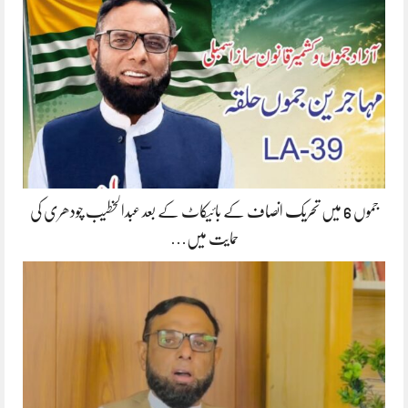
جموں 6 میں تحریک انصاف کے بائیکاٹ کے بعد عبدالخطیب چودھری کی
حمایت میں…