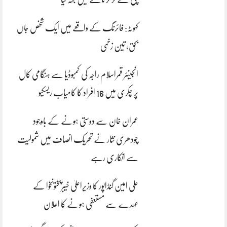
کہوٹہ: فائرنگ کے واقعے میں ایک شخص جاں
بحق، تین زخمی
انجینئر قمراسلام راجہ کی کمبوڈیا سے ہنگامی کال
پر چکری میں 16 افراد کا کامیاب ریسکیو
عمران خان سے دوستی ہونے کے باوجود
چودھری نثار نے تحریک انصاف میں شمولیت
سے انکاری رہے
علی امین گنڈاپور کا وزیراعلیٰ خیبرپختونخوا کے
عہدے سے مستعفی ہونے کا اعلان