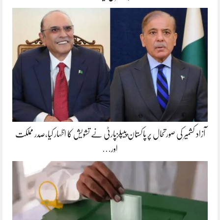
آزاد کشمیر کی صورتحال پر پاکستان پیپلزپارٹی نے تشویش کا اظہار کیا،صدر مملکت
اور…