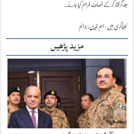
جلد گرفتار کر کے انصاف فراہم کیا جائے۔
کیٹاگری میں :
اہم خبریں
،
جرائم
مزید پڑھیں