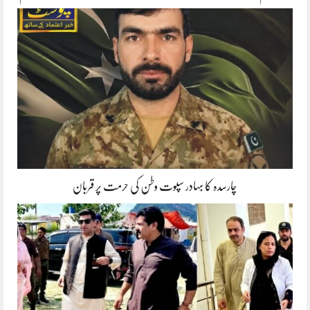
چارسدہ کا بہادر سپوت وطن کی حرمت پر قربان