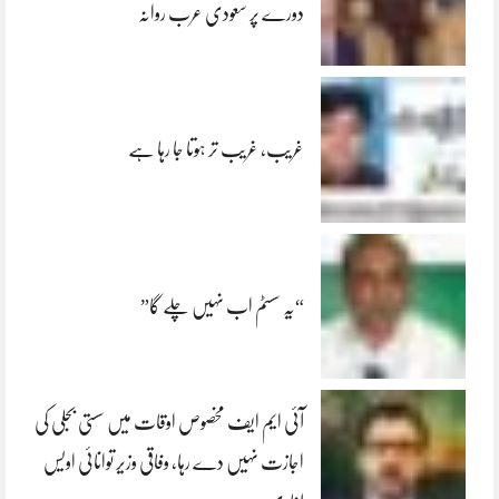
دورے پر سعودی عرب روانہ
غریب، غریب تر ہوتا جا رہا ہے
“یہ سسٹم اب نہیں چلے گا”
آئی ایم ایف مخصوص اوقات میں سستی بجلی کی
اجازت نہیں دے رہا، وفاقی وزیر توانائی اویس