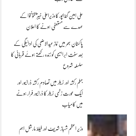
علی امین گنڈاپور کا وزیراعلیٰ خیبرپختونخوا کے
عہدے سے مستعفی ہونے کا اعلان
پاکستان بھر میں نمازِ عیدالاضحی کی ادائیگی کے
بعد سنتِ ابراہیمی کو زندہ رکھتے ہوئے قربانی کا
سلسلہ شروع
جہلم رکشہ اور ٹریلر میں تصادم رکشہ ڈرائیور اور
ایک عورت زخمی ٹریلر کا ڈرائیور فرار ہونے
میں کامیاب
وزیر اعظم شہباز شریف اور فیلڈ مارشل اہم