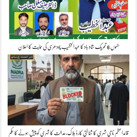
جموں 6 تحریک شاد باد کا عبدالخطیب چودھری کی حمایت کا اعلان
قائداعظم نامی شہری کا شناختی کارڈ بلاک،عدالت کا شہری کو پیش ہونے کا حکم