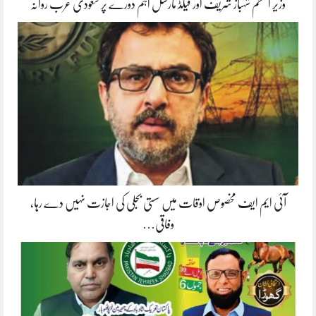
وزیر اعظم شہباز شریف اور فیلڈ مارشل اہم دورے پر سعودی عرب روانہ
آئی ایم ایف مخصوص اوقات میں سستی بجلی کی اجازت نہیں دے رہا،
وفاقی…