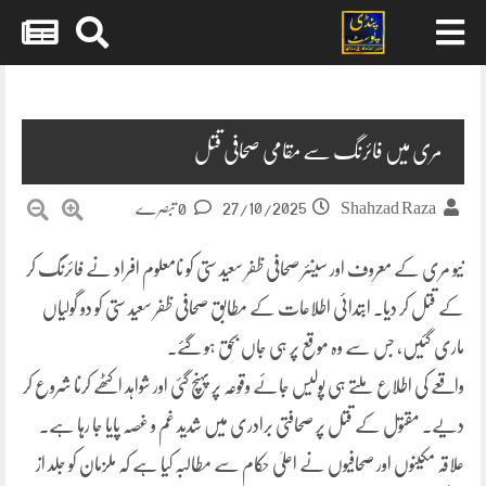
Skip
to
content
مری میں فائرنگ سے مقامی صحافی قتل
27/10/2025
Shahzad Raza
0 تبصرے
نیو مری کے معروف اور سینئر صحافی ظفر سعید ستی کو نامعلوم افراد نے فائرنگ کر
کے قتل کر دیا۔ ابتدائی اطلاعات کے مطابق صحافی ظفر سعید ستی کو دو گولیاں
ماری گئیں، جس سے وہ موقع پر ہی جاں بحق ہو گئے۔
واقعے کی اطلاع ملتے ہی پولیس جائے وقوعہ پر پہنچ گئی اور شواہد اکٹھے کرنا شروع کر
دیے۔ مقتول کے قتل پر صحافتی برادری میں شدید غم و غصہ پایا جا رہا ہے۔
علاقہ مکینوں اور صحافیوں نے اعلیٰ حکام سے مطالبہ کیا ہے کہ ملزمان کو جلد از