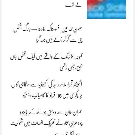
لے اڑے
بھون نلہ میں افسوسناک حادثہ — بزرگ شخص
پلی سے گر کر نالے میں بہہ گیا
کہوٹہ: فائرنگ کے واقعے میں ایک شخص جاں
بحق، تین زخمی
انجینئر قمراسلام راجہ کی کمبوڈیا سے ہنگامی کال
پر چکری میں 16 افراد کا کامیاب ریسکیو
عمران خان سے دوستی ہونے کے باوجود
چودھری نثار نے تحریک انصاف میں شمولیت
سے انکاری رہے