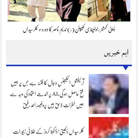
ڈپٹی کمشنر راولپنڈی کیپٹن(ر) ندیم ناصر کا دورہء کلرسیداں
اہم خبریں
آرٹیفشل انٹلیجنس دجال کا فتنہ ہے جس پر ہمیں
فتح حاصل ہو گی،AI پر اندھے اعتماد کی وجہ سے
ہمیں خطرات لاحق ہیں پروفیسر احمد رفیق
کلرسیداں ڈکیتی‘ڈاکو1 کروڑ کے طلائی زیورات