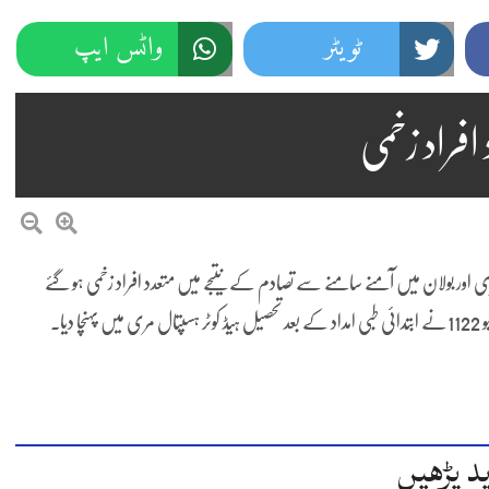
ٹویٹر
واٹس ایپ
افراد زخمی
 اور بولان میں آمنے سامنے سے تصادم کے نتیجے میں متعدد افراد زخمی ہو گئے
ا۔
د پڑھیں