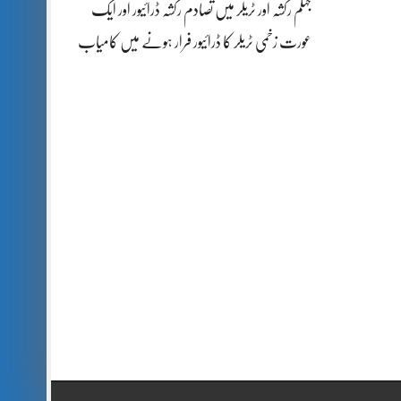
جہلم رکشہ اور ٹریلر میں تصادم رکشہ ڈرائیور اور ایک
عورت زخمی ٹریلر کا ڈرائیور فرار ہونے میں کامیاب