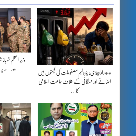
وزیر اعظم شہباز 
دورے پر 
**راولپنڈی: پٹرولیم مصنوعات کی قیمتوں میں
اضافے اور مہنگائی کے خلاف جماعت اسلامی
کا…