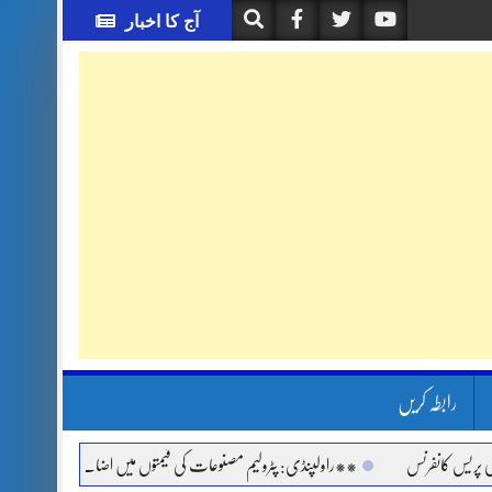
آج کا اخبار
رابطہ کریں
کانفرنس
**راولپنڈی: پٹرولیم مصنوعات کی قیمتوں میں اضافے اور مہنگائی کے خلاف 