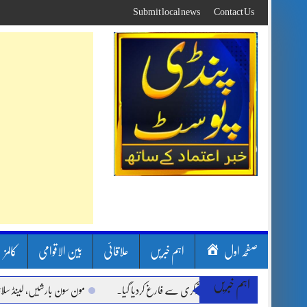
Skip
Submit local news
Contact Us
to
content
صفحہ اول
اہم خبریں
علاقائی
بین الاقوامی
کالمز
اہم خبریں
مون سون بارشیں، لینڈ سلائیڈنگ اور