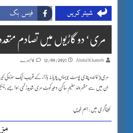
شیئر کریں
فیس بک
مری‘ دو گاڑیوں میں تصادم متعدد 
12/08/2021
Abdul Khateeb
0 تبصرے
مری(نمائندہ پنڈی پوسٹ)یہاں پتریاٹہ بازار کے قریب ایک سوزوکی کیری
جن میں سے مظہر ولد سلیم ساکن دھیر کوٹ مری شدیدزخمی ہوا جسے ریسکیو 1122نے ابتدائی طبی امداد کے بعد تحصیل ہیڈ کوٹر ہسپتال مری میں پہنچا دی
کیٹاگری میں :
اہم خبریں
مزی