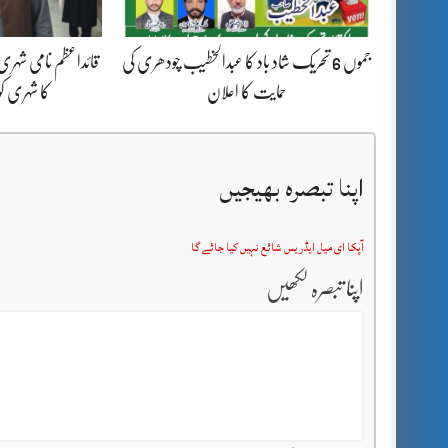
جموں 6 تحریک شاد باد کا عبدالخطیب چودھری کی
قائداعظم نامی شہری
حمایت کا اعلان
کا شہری ک
اپنا تبصرہ بھیجیں
آپکا ای میل ایڈریس شائع نہیں کیا جائے گا
اپنا تبصرہ لکھیں