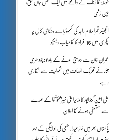
کہوٹہ: فائرنگ کے واقعے میں ایک شخص جاں بحق،
تین زخمی
انجینئر قمراسلام راجہ کی کمبوڈیا سے ہنگامی کال پر
چکری میں 16 افراد کا کامیاب ریسکیو
عمران خان سے دوستی ہونے کے باوجود چودھری
نثار نے تحریک انصاف میں شمولیت سے انکاری
رہے
علی امین گنڈاپور کا وزیراعلیٰ خیبرپختونخوا کے عہدے
سے مستعفی ہونے کا اعلان
پاکستان بھر میں نمازِ عیدالاضحی کی ادائیگی کے بعد
سنتِ ابراہیمی کو زندہ رکھتے ہوئے قربانی کا سلسلہ