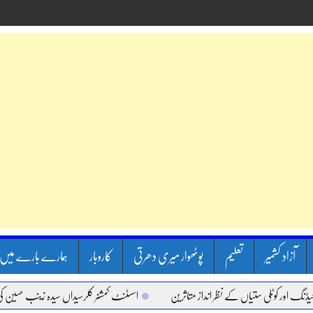
آزاد کشمیر
تعلیم
پوٹھوار میری دھرتی
کاروبار
ہمارے بارے میں
 کوٹلی ستیاں کے نظر انداز متاثرین
اسسٹنٹ کمشنر کلرسیداں سیدہ زینب حسین کی پریس 