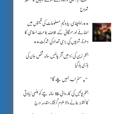
شروع
**راولپنڈی: پٹرولیم مصنوعات کی قیمتوں میں
اضافے اور مہنگائی کے خلاف جماعت اسلامی کا
دھرنا، شہریوں کی بڑی تعداد کی شرکت**
جہلم ٹرین کی زد میں آکر چالیس سالہ شخص جان کی
بازی ہارگیا
“یہ سسٹم اب نہیں چلے گا”
جہلم پولیس کی کارروائی،10 سالہ بچے کو جنسی زیادتی
کا نشانہ بنانے والا ملزم گرفتار،مقدمہ درج