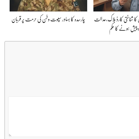
 کا شناختی کارڈ بلاک،عدالت
چارسدہ کا بہادر سپوت وطن کی حرمت پر قربان
و پیش ہونے کا حکم