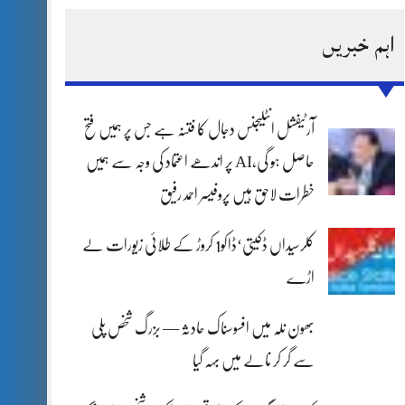
اہم خبریں
آرٹیفشل انٹلیجنس دجال کا فتنہ ہے جس پر ہمیں فتح
حاصل ہو گی،AI پر اندھے اعتماد کی وجہ سے ہمیں
خطرات لاحق ہیں پروفیسر احمد رفیق
کلرسیداں ڈکیتی‘ڈاکو1 کروڑ کے طلائی زیورات لے
اڑے
بھون نلہ میں افسوسناک حادثہ — بزرگ شخص پلی
سے گر کر نالے میں بہہ گیا