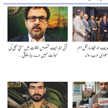
شریف اور فیلڈ مارشل اہم
آئی ایم ایف مخصوص اوقات میں سستی بجلی کی
سعودی عرب روانہ
اجازت نہیں دے رہا، وفاقی…