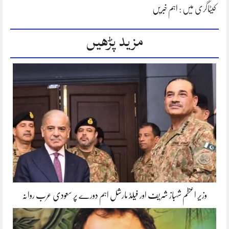
کیٹاگری میں :
اہم خبریں
مزید پڑھیں
وزیر اعظم شہباز شریف اور فیلڈ مارشل اہم دورے پر سعودی عرب روانہ