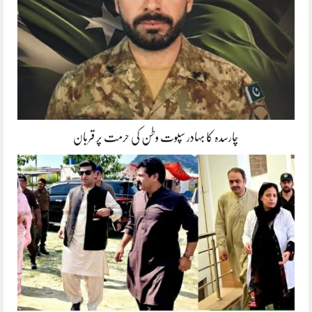
چارسدہ کا بہادر سپوت وطن کی حرمت پر قربان