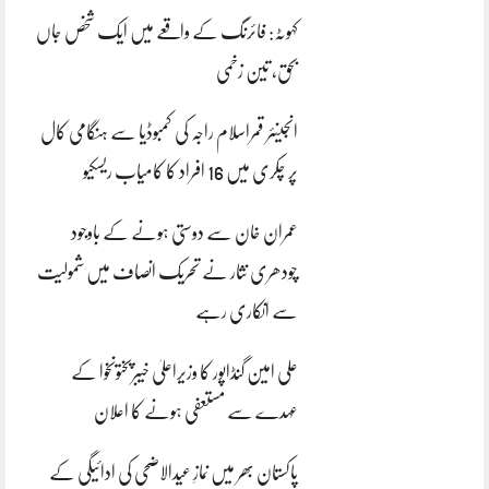
کہوٹہ: فائرنگ کے واقعے میں ایک شخص جاں
بحق، تین زخمی
انجینئر قمراسلام راجہ کی کمبوڈیا سے ہنگامی کال
پر چکری میں 16 افراد کا کامیاب ریسکیو
عمران خان سے دوستی ہونے کے باوجود
چودھری نثار نے تحریک انصاف میں شمولیت
سے انکاری رہے
علی امین گنڈاپور کا وزیراعلیٰ خیبرپختونخوا کے
عہدے سے مستعفی ہونے کا اعلان
پاکستان بھر میں نمازِ عیدالاضحی کی ادائیگی کے