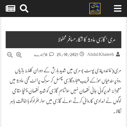
Skip
to
content
مری‘گاڑی حادثہ کا شکار مسافر محفوظ
25/10/2021
Abdul Khateeb
0 تبصرے
مری(نمائندہ پنڈی پوسٹ) مری میں شدید بارش کے دوران کلڈنہ باڑیاں
روڈپرسندھیاں موڑکے قریب پجاروگاڑی پھسل کر سڑک پرا لٹ گئی حادثہ میں
معجزانہ طورپرکوئی جانی نقصان نہیں ہوا تاہم گاڑی کو شدید نقصان پہنچا مقامی
لوگوں نے امدادی کاروائی کرتے ہوئے گاڑی میں سوار افرادکو باحفاظت باہر
نکالا۔