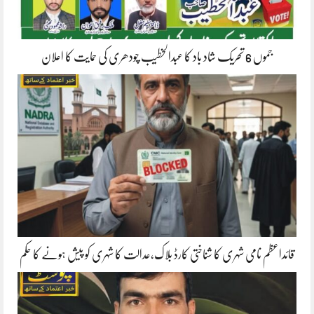
جموں 6 تحریک شاد باد کا عبدالخطیب چودھری کی حمایت کا اعلان
قائداعظم نامی شہری کا شناختی کارڈ بلاک،عدالت کا شہری کو پیش ہونے کا حکم