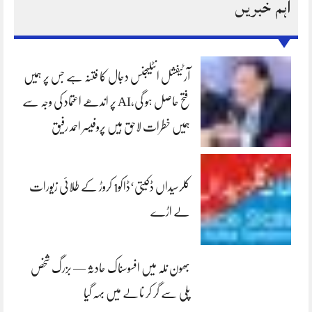
اہم خبریں
آرٹیفشل انٹلیجنس دجال کا فتنہ ہے جس پر ہمیں
فتح حاصل ہو گی،AI پر اندھے اعتماد کی وجہ سے
ہمیں خطرات لاحق ہیں پروفیسر احمد رفیق
کلرسیداں ڈکیتی‘ڈاکو1 کروڑ کے طلائی زیورات
لے اڑے
بھون نلہ میں افسوسناک حادثہ — بزرگ شخص
پلی سے گر کر نالے میں بہہ گیا