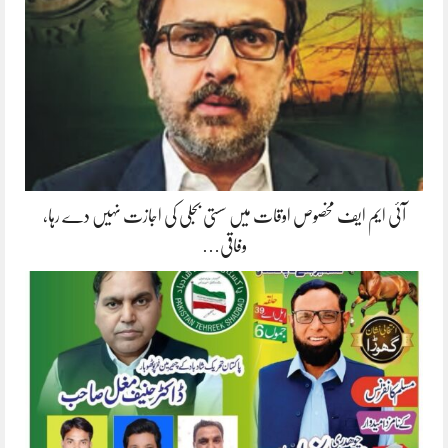
آئی ایم ایف مخصوص اوقات میں سستی بجلی کی اجازت نہیں دے رہا،
وفاقی…