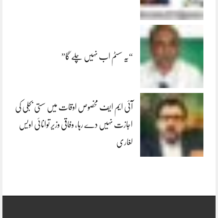
“یہ سسٹم اب نہیں چلے گا”
آئی ایم ایف مخصوص اوقات میں سستی بجلی کی
اجازت نہیں دے رہا، وفاقی وزیر توانائی اویس
لغاری