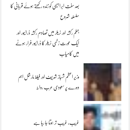
بعد سنتِ ابراہیمی کو زندہ رکھتے ہوئے قربانی کا
سلسلہ شروع
جہلم رکشہ اور ٹریلر میں تصادم رکشہ ڈرائیور اور
ایک عورت زخمی ٹریلر کا ڈرائیور فرار ہونے
میں کامیاب
وزیر اعظم شہباز شریف اور فیلڈ مارشل اہم
دورے پر سعودی عرب روانہ
غریب، غریب تر ہوتا جا رہا ہے