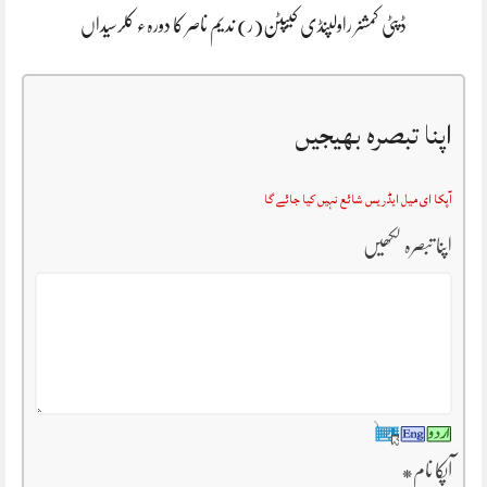
ڈپٹی کمشنر راولپنڈی کیپٹن(ر) ندیم ناصر کا دورہء کلرسیداں
اپنا تبصرہ بھیجیں
آپکا ای میل ایڈریس شائع نہیں کیا جائے گا
اپنا تبصرہ لکھیں
آپکا نام
*