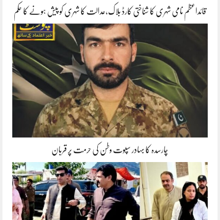
قائداعظم نامی شہری کا شناختی کارڈ بلاک،عدالت کا شہری کو پیش ہونے کا حکم
چارسدہ کا بہادر سپوت وطن کی حرمت پر قربان