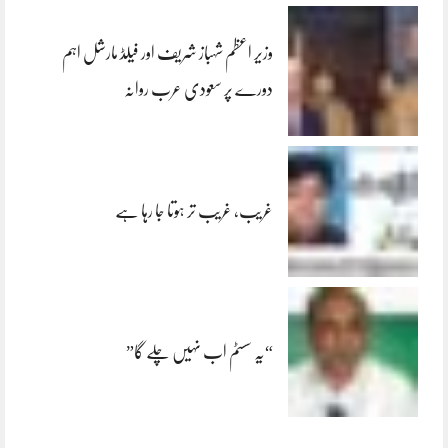
وزیر اعظم شہباز شریف اور فیلڈ مارشل اہم
دورے پر سعودی عرب روانہ
غریب، غریب تر ہوتا جا رہا ہے
“یہ سسٹم اب نہیں چلے گا”