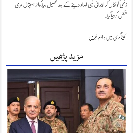
زخمی کو نکال کر ابتدائی طبی امداد دینے کے بعد تحصیل ہیڈکواٹر ہسپتال مری
منتقل کردیا گیا۔
کیٹاگری میں :
اہم خبریں
مزید پڑھیں