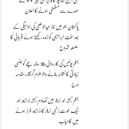
علی امین گنڈاپور کا وزیراعلیٰ خیبرپختونخوا کے
عہدے سے مستعفی ہونے کا اعلان
پاکستان بھر میں نمازِ عیدالاضحی کی ادائیگی کے
بعد سنتِ ابراہیمی کو زندہ رکھتے ہوئے قربانی کا
سلسلہ شروع
جہلم پولیس کی کارروائی،10 سالہ بچے کو جنسی
زیادتی کا نشانہ بنانے والا ملزم گرفتار،مقدمہ
درج
جہلم رکشہ اور ٹریلر میں تصادم رکشہ ڈرائیور اور
ایک عورت زخمی ٹریلر کا ڈرائیور فرار ہونے
میں کامیاب