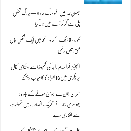
بھون نلہ میں افسوسناک حادثہ — بزرگ شخص
پلی سے گر کر نالے میں بہہ گیا
کہوٹہ: فائرنگ کے واقعے میں ایک شخص جاں
بحق، تین زخمی
انجینئر قمراسلام راجہ کی کمبوڈیا سے ہنگامی کال
پر چکری میں 16 افراد کا کامیاب ریسکیو
عمران خان سے دوستی ہونے کے باوجود
چودھری نثار نے تحریک انصاف میں شمولیت
سے انکاری رہے