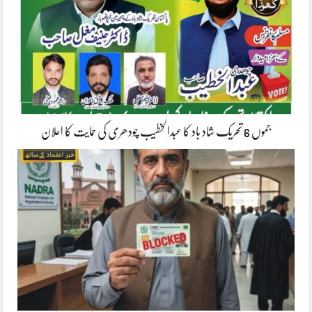
جموں 6 تحریک شاد باد کا عبدالخطیب چودھری کی حمایت کا اعلان