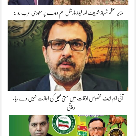
وزیر اعظم شہباز شریف اور فیلڈ مارشل اہم دورے پر سعودی عرب روانہ
آئی ایم ایف مخصوص اوقات میں سستی بجلی کی اجازت نہیں دے رہا،
وفاقی…