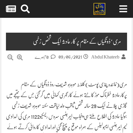
Skip
to
content
مری‘ڈونگیاں کے مقام پر کار حادثہ ایک شخص زخمی
09/06/2021
Abdul Khateeb
0 تبصرے
مری(نمائندہ پنڈی پوسٹ)کلڈنہ موہڑہ شریف روڈ ڈونگیاں کے مقام
پرکارحادثہ خطرناک موڑ کاٹتے ہوئے کار گہری کھائی میں گر گئی جس کے نتیجے میں
گاڑی چلانے ایک 29 سالہ شخص ثاقب ولد لیاقت سکنہ موہڑہ شریف زخمی
ہوگیا حادثہ کی اطلاع ملتے ہی پنجاب ایمرجنسی سروس ریسکیو1122 مری کی امدادی
ٹیم ایمرجنسی ایمبولینس کے ہمراہ موقع پر پہنچ گئی اورامدادی کاروائی کرتے ہوئے