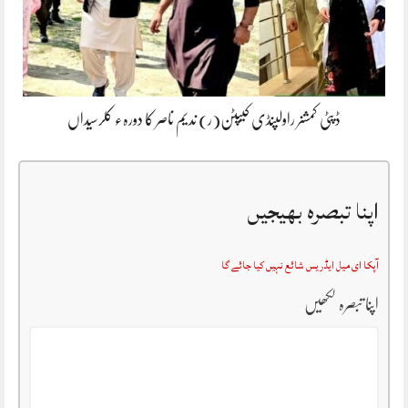
ڈپٹی کمشنر راولپنڈی کیپٹن(ر) ندیم ناصر کا دورہء کلرسیداں
اپنا تبصرہ بھیجیں
آپکا ای میل ایڈریس شائع نہیں کیا جائے گا
اپنا تبصرہ لکھیں