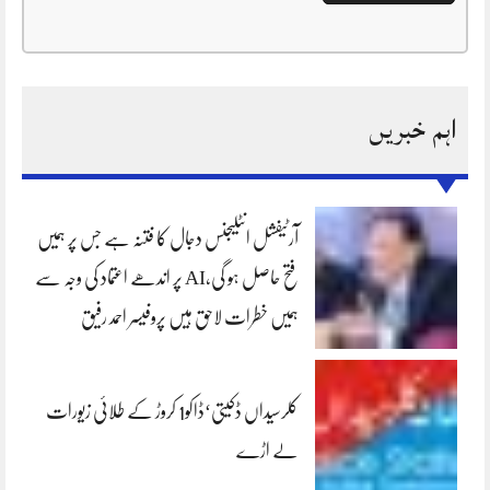
اہم خبریں
آرٹیفشل انٹلیجنس دجال کا فتنہ ہے جس پر ہمیں
فتح حاصل ہو گی،AI پر اندھے اعتماد کی وجہ سے
ہمیں خطرات لاحق ہیں پروفیسر احمد رفیق
کلرسیداں ڈکیتی‘ڈاکو1 کروڑ کے طلائی زیورات
لے اڑے