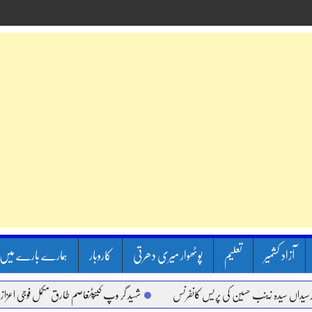
آزاد کشمیر
تعلیم
پوٹھوار میری دھرتی
کاروبار
ہمارے بارے میں
اں سیدہ زینب حسین کی پریس کانفرنس
شہید گر وپ کیپٹنعاصم طارق مکمل فوجی اعزاز کے س