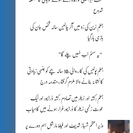
شروع
جہلم ٹرین کی زد میں آکر چالیس سالہ شخص جان کی
بازی ہارگیا
“یہ سسٹم اب نہیں چلے گا”
جہلم پولیس کی کارروائی،10 سالہ بچے کو جنسی زیادتی
کا نشانہ بنانے والا ملزم گرفتار،مقدمہ درج
جہلم رکشہ اور ٹریلر میں تصادم رکشہ ڈرائیور اور ایک
عورت زخمی ٹریلر کا ڈرائیور فرار ہونے میں کامیاب
وزیر اعظم شہباز شریف اور فیلڈ مارشل اہم دورے پر