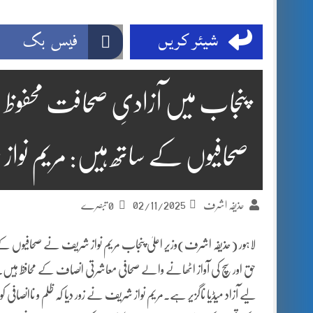
شیئر کریں
فیس بک
پنجاب میں آزادیِ صحافت محفوظ ہ
صحافیوں کے ساتھ ہیں: مریم نوا
02/11/2025
حذیفہ اشرف
0 تبصرے
لاہور (حذیفہ اشرف)وزیر اعلیٰ پنجاب مریم نواز شریف نے صحافیوں ک
حق اور سچ کی آواز اٹھانے والے صحافی معاشرتی انصاف کے محافظ ہیں
لیے آزاد میڈیا ناگزیر ہے۔مریم نواز شریف نے زور دیا کہ ظلم و ناانص