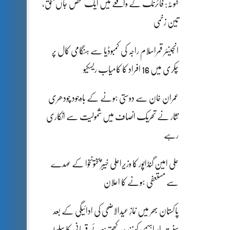
کہوٹہ: فائرنگ کے واقعے میں ایک شخص جاں بحق،
تین زخمی
انجینئر قمراسلام راجہ کی کمبوڈیا سے ہنگامی کال پر
چکری میں 16 افراد کا کامیاب ریسکیو
عمران خان سے دوستی ہونے کے باوجود چودھری
نثار نے تحریک انصاف میں شمولیت سے انکاری
رہے
علی امین گنڈاپور کا وزیراعلیٰ خیبرپختونخوا کے عہدے
سے مستعفی ہونے کا اعلان
پاکستان بھر میں نمازِ عیدالاضحی کی ادائیگی کے بعد
سنتِ ابراہیمی کو زندہ رکھتے ہوئے قربانی کا سلسلہ