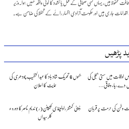
افت محفوظ ہیں، یہاں کسی صحافی کے قتل یا تشدد کا کوئی واقعہ نہیں ہوا۔وزیر
یے اقدامات جاری ہیں اور حکومت آزادیِ اظہارِ رائے کے تحفظ کی ضامن ہے۔
د پڑھیں
 اوقات میں سستی بجلی کی
جموں 6 تحریک شاد باد کا عبدالخطیب چودھری کی
 دے رہا، وفاقی…
حمایت کا اعلان
پوت وطن کی حرمت پر قربان
ڈپٹی کمشنر راولپنڈی کیپٹن(ر) ندیم ناصر کا دورہء
کلرسیداں