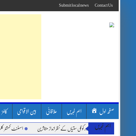
Skip
Submit local news
Contact Us
to
content
صفحہ اول
اہم خبریں
علاقائی
بین الاقوامی
کالمز
اہم خبریں
ون بارشیں، لینڈ سلائیڈنگ اور کوٹلی ستیاں کے نظر انداز متاثرین
اسسٹنٹ کمشنر کلرسید