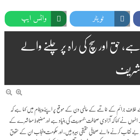
ٹویٹر
واٹس ایپ
ے، حق اور سچ کی راہ پر چلنے والے
ز شریف
ے خلاف جرائم کے خاتمے کے عالمی دن کے موقع پر اپنے پیغام میں کہا ہے کہ
۔ انہوں نے کہا کہ آزادیِ صحافت جمہوریت کی بنیاد ہے اور مضبوط معاشرے کے
افی کو بے نقاب کرنے والے صحافی حقیقی ہیرو ہیں، اور حکومت پنجاب ان کے حقوق