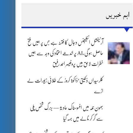
اہم خبریں
آرٹیفشل انٹلیجنس دجال کا فتنہ ہے جس پر ہمیں فتح
حاصل ہو گی،AI پر اندھے اعتماد کی وجہ سے ہمیں
خطرات لاحق ہیں پروفیسر احمد رفیق
کلرسیداں ڈکیتی‘ڈاکو1 کروڑ کے طلائی زیورات لے
اڑے
بھون نلہ میں افسوسناک حادثہ — بزرگ شخص پلی
سے گر کر نالے میں بہہ گیا