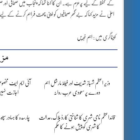
کے تحفظ کے لیے پُرعزم ہے۔ ان کا کہنا تھا کہ پنجاب میں صحافی اور صح
اعلیٰ نے مزید کہا کہ بے گھر صحافیوں کو اپنی چھت فراہم کرنے کے ل
کیٹاگری میں :
اہم خبریں
مزی
وزیر اعظم شہباز شریف اور فیلڈ مارشل اہم
آئی ایم ایف مخصوص
دورے پر سعودی عرب روانہ
اجازت نہیں
قائداعظم نامی شہری کا شناختی کارڈ بلاک،عدالت
چارسدہ کا بہادر س
کا شہری کو پیش ہونے کا حکم