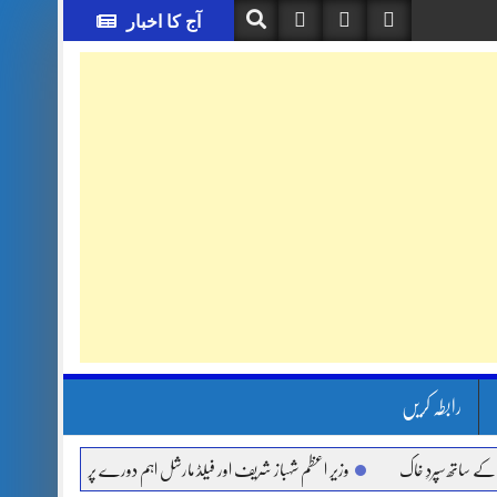
آج کا اخبار
رابطہ کریں
اتھ سپردِ خاک
وزیر اعظم شہباز شریف اور فیلڈ مارشل اہم دورے پر سعودی عرب روانہ