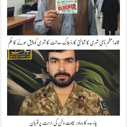
قائداعظم نامی شہری کا شناختی کارڈ بلاک،عدالت کا شہری کو پیش ہونے کا حکم
چارسدہ کا بہادر سپوت وطن کی حرمت پر قربان