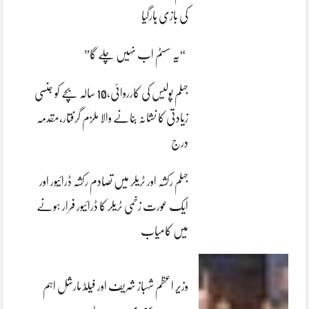
کی بازی ہارگیا
“یہ سسٹم اب نہیں چلے گا”
جہلم پولیس کی کارروائی،10 سالہ بچے کو جنسی
زیادتی کا نشانہ بنانے والا ملزم گرفتار،مقدمہ
درج
جہلم رکشہ اور ٹریلر میں تصادم رکشہ ڈرائیور اور
ایک عورت زخمی ٹریلر کا ڈرائیور فرار ہونے
میں کامیاب
وزیر اعظم شہباز شریف اور فیلڈ مارشل اہم