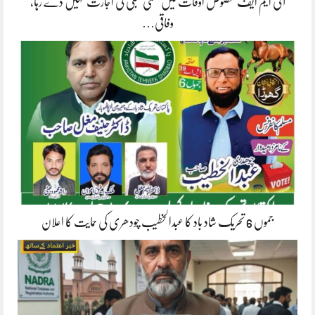
آئی ایم ایف مخصوص اوقات میں سستی بجلی کی اجازت نہیں دے رہا،
وفاقی…
جموں 6 تحریک شاد باد کا عبدالخطیب چودھری کی حمایت کا اعلان