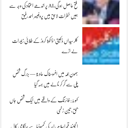
فتح حاصل ہو گی،AI پر اندھے اعتماد کی وجہ سے
ہمیں خطرات لاحق ہیں پروفیسر احمد رفیق
کلرسیداں ڈکیتی‘ڈاکو1 کروڑ کے طلائی زیورات
لے اڑے
بھون نلہ میں افسوسناک حادثہ — بزرگ شخص
پلی سے گر کر نالے میں بہہ گیا
کہوٹہ: فائرنگ کے واقعے میں ایک شخص جاں
بحق، تین زخمی
انجینئر قمراسلام راجہ کی کمبوڈیا سے ہنگامی کال