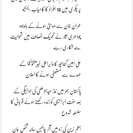
پر چکری میں 16 افراد کا کامیاب ریسکیو
عمران خان سے دوستی ہونے کے باوجود
چودھری نثار نے تحریک انصاف میں شمولیت
سے انکاری رہے
علی امین گنڈاپور کا وزیراعلیٰ خیبرپختونخوا کے
عہدے سے مستعفی ہونے کا اعلان
پاکستان بھر میں نمازِ عیدالاضحی کی ادائیگی کے
بعد سنتِ ابراہیمی کو زندہ رکھتے ہوئے قربانی کا
سلسلہ شروع
جہلم ٹرین کی زد میں آکر چالیس سالہ شخص جان