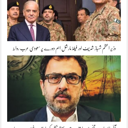
وزیر اعظم شہباز شریف اور فیلڈ مارشل اہم دورے پر سعودی عرب روانہ