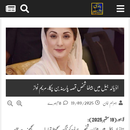
Skip
to
content
اڈیالہ جیل میں بیٹھا شخص قصہ پارینہ بن چکا، مریم نواز
19/09/2025
بہرام خان
0 تبصرے
لاہور (19 ستمبر 2025):
“اڈیالہ جیل میں بیٹھا وہ شخص، جو خود کو ناگزیر سمجھتا تھا، اب یہ سمجھنے سے قاصر