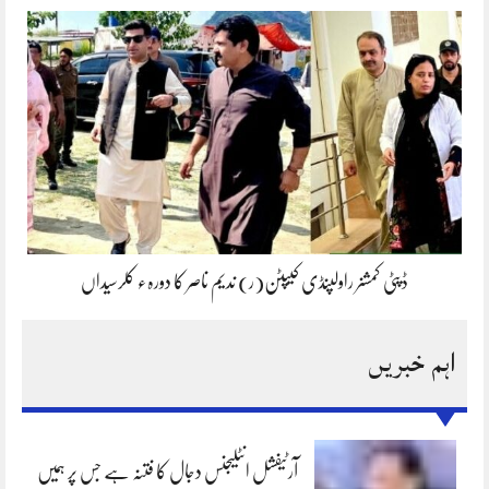
ڈپٹی کمشنر راولپنڈی کیپٹن(ر) ندیم ناصر کا دورہء کلرسیداں
اہم خبریں
آرٹیفشل انٹلیجنس دجال کا فتنہ ہے جس پر ہمیں