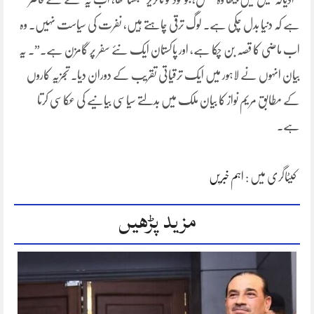
ہے کہ دنیا بدل چکی ہے۔ لوگ ترقی چاہتے ہیں، نفرت کی سیاست نہیں۔ وہ
اب ماضی کا قصہ بن چکا ہے، اور پاکستان ایک نئے سفر پر گامزن ہے۔”۔ یہ
بیان انہوں نے لاہور میں ایک ترقیاتی تقریب کے دوران دیا۔ تجزیہ کاروں
کے مطابق مریم نواز کا بیان ملک میں بدلتے سیاسی بیانیے کی عکاسی کرتا
ہے۔
کیٹاگری میں :
اہم خبریں
مزید پڑھیں