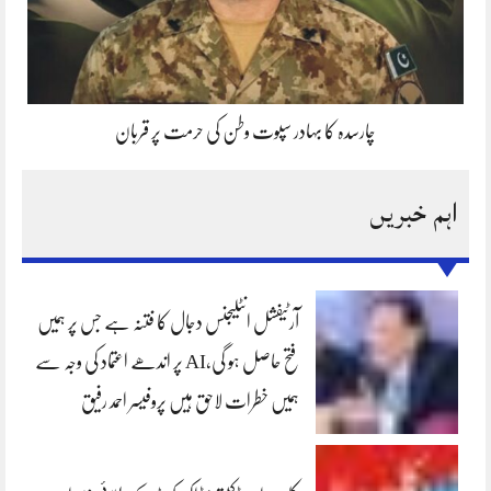
چارسدہ کا بہادر سپوت وطن کی حرمت پر قربان
اہم خبریں
آرٹیفشل انٹلیجنس دجال کا فتنہ ہے جس پر ہمیں
فتح حاصل ہو گی،AI پر اندھے اعتماد کی وجہ سے
ہمیں خطرات لاحق ہیں پروفیسر احمد رفیق