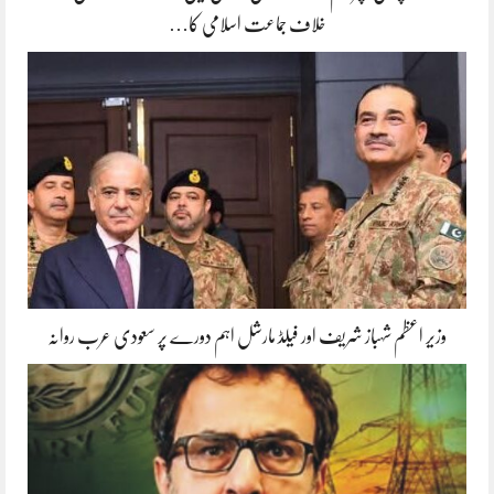
خلاف جماعت اسلامی کا…
وزیر اعظم شہباز شریف اور فیلڈ مارشل اہم دورے پر سعودی عرب روانہ