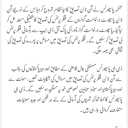
محکمہ پاسپورٹس نے آن لائن تصدیق کا نیا نظام شروع کر دیا جس کے ذریعے آن
لائن پاسپورٹ درخواست گزاروں کے فنگر پرنٹس کی تصدیق کا تکنیکی مسئلہ حل کر
لیا گیا۔پاسپورٹ درخواست گزار نادرا کی پاک آئی ڈی ایپ سے بآسانی فنگر پرنٹس
کی تصدیق کر سکیں گے۔فنگر پرنٹس کی تصدیق میں مسائل پر چہرے کی تصدیق کی
آپشن بھی میسر ہوگی۔
ڈی جی پاسپورٹس مصطفیٰ جمال قاضی کے مطابق اوورسیز پاکستانیوں کی جانب
سے آن لائن فنگر پرنٹس کی تصدیق میں مسائل کی شکایات تھیں، سہولت سے
اوورسیز پاکستانیز اور سینئر سیٹیزن خصوصی طور پر مستفید ہو سکیں گے۔ڈی جی
پاسپورٹس کا کہنا تھا کہ شہریوں کی آسانی کے لئے ہر ممکن اور جدید سہولیات
متعارف کروائی جا رہی ہیں۔