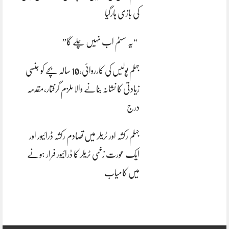
کی بازی ہارگیا
“یہ سسٹم اب نہیں چلے گا”
جہلم پولیس کی کارروائی،10 سالہ بچے کو جنسی
زیادتی کا نشانہ بنانے والا ملزم گرفتار،مقدمہ
درج
جہلم رکشہ اور ٹریلر میں تصادم رکشہ ڈرائیور اور
ایک عورت زخمی ٹریلر کا ڈرائیور فرار ہونے
میں کامیاب