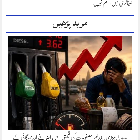
کیٹاگری میں :
اہم خبریں
مزید پڑھیں
**راولپنڈی: پٹرولیم مصنوعات کی قیمتوں میں اضافے اور مہنگائی کے