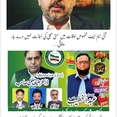
آئی ایم ایف مخصوص اوقات میں سستی بجلی کی اجازت نہیں دے رہا،
وفاقی…