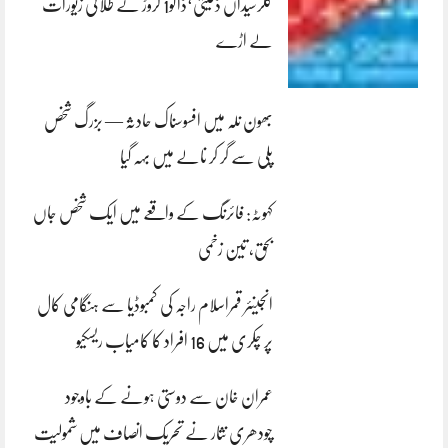
کلرسیداں ڈکیتی‘ڈاکو1 کروڑ کے طلائی زیورات
لے اڑے
بھون نلہ میں افسوسناک حادثہ — بزرگ شخص
پلی سے گر کر نالے میں بہہ گیا
کہوٹہ: فائرنگ کے واقعے میں ایک شخص جاں
بحق، تین زخمی
انجینئر قمراسلام راجہ کی کمبوڈیا سے ہنگامی کال
پر چکری میں 16 افراد کا کامیاب ریسکیو
عمران خان سے دوستی ہونے کے باوجود
چودھری نثار نے تحریک انصاف میں شمولیت