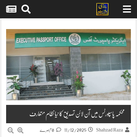
Skip
to
content
محکمہ پاسپورٹس میں آن لائن تصدیق کا نیا نظام متعارف
11/12/2025
Shahzad Raza
0 تبصرے