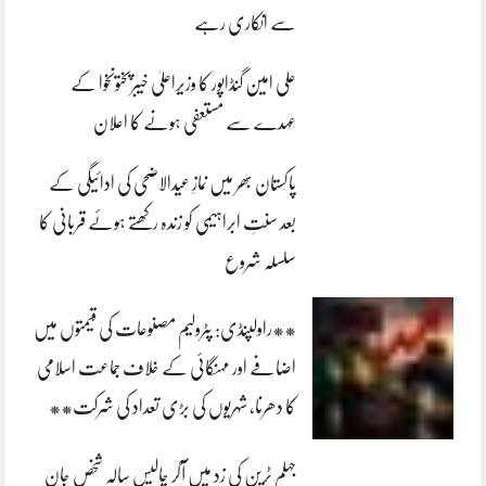
سے انکاری رہے
علی امین گنڈاپور کا وزیراعلیٰ خیبرپختونخوا کے
عہدے سے مستعفی ہونے کا اعلان
پاکستان بھر میں نمازِ عیدالاضحی کی ادائیگی کے
بعد سنتِ ابراہیمی کو زندہ رکھتے ہوئے قربانی کا
سلسلہ شروع
**راولپنڈی: پٹرولیم مصنوعات کی قیمتوں میں
اضافے اور مہنگائی کے خلاف جماعت اسلامی
کا دھرنا، شہریوں کی بڑی تعداد کی شرکت**
جہلم ٹرین کی زد میں آکر چالیس سالہ شخص جان