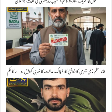
جموں 6 تحریک شاد باد کا عبدالخطیب چودھری کی حمایت کا اعلان
قائداعظم نامی شہری کا شناختی کارڈ بلاک،عدالت کا شہری کو پیش ہونے کا حکم