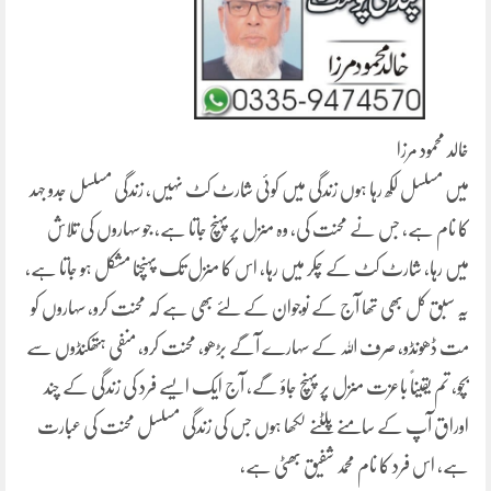
خالد محمود مرزا
میں مسلسل لکھ رہا ہوں زندگی میں کوئی شارٹ کٹ نہیں، زندگی مسلسل جدو جہد
کا نام ہے، جس نے محنت کی، وہ منزل پر پہنچ جاتا ہے، جو سہاروں کی تلاش
میں رہا، شارٹ کٹ کے چکر میں رہا، اس کا منزل تک پہنچنا مشکل ہو جاتا ہے،
یہ سبق کل بھی تھا آج کے نوجوان کے لئے بھی ہے کہ محنت کرو، سہاروں کو
مت ڈھونڈو، صرف اللہ کے سہارے آگے بڑھو، محنت کرو، منفی ہتھکنڈوں سے
بچو، تم یقیناً باعزت منزل پر پہنچ جاؤ گے، آج ایک ایسے فرد کی زندگی کے چند
اوراق آپ کے سامنے پلٹنے لکھا ہوں جس کی زندگی مسلسل محنت کی عبارت
ہے، اس فرد کا نام محمد شفیق بھٹی ہے،