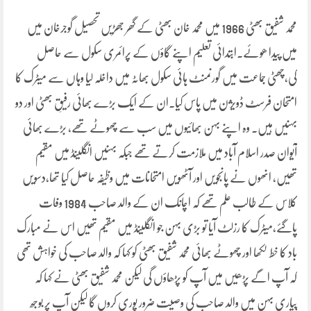
محمد شفیق بھٹی 1966 میں محمد خان بھٹی کے گھر جھڑیں تحصیل گوجرخان میں
میں پیدا ھوئے۔ابتدائی تعلیم اپنے گاؤں کے پرائمری سکول سے حاصل
کی،چھٹی جماعت میں گورنمنٹ ہائی سکول بھاٹہ میں داخلہ لیا وہاں سے میٹرک کا
امتحان فرسٹ ڈویژن میں پاس کیا۔ان کے ایک بڑے بھائی رفیقِ بھٹی اور دو
بہنیں ہیں۔ وہ اپنے بہن بھائیوں میں سب سے چھوٹے تھے، بڑے بھائی
آیوان صدر اسلام آباد میں ملازمت کرتے تھے جبکہ بہنیں انگلینڈ میں مقیم
تھیں، انھوں نے پانجویں اور آٹھویں امتحانات میں وظیفہ حاصل کیا تھا،دسویں
کلاس کے طالب علم تھے کہ اچانک ان کے والد صاحب 1984 وفات
پاگئے،میٹرک کا رزلٹ آیا تو بڑی بہن جو انگلینڈ میں مقیم تھیں اس نے مبارک
باد کا خط لکھا اور چھوٹے بھائی محمد شفیق بھٹی کو کہا کہ والد صاحب کی خواہش تھی
کہ آپ اگے پڑھیں میں آپ کو پڑھاؤں گی لیکن محمد شفیق بھٹی نے کہا کہ
پیاری بہن میں والد صاحب کی وصیت ضرور پوری کروں گا لیکن آپ پر بوجھ