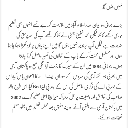
نہیں بنوں گا،
بڑے بھائی جو ایوان صدراسلام آباد میں ملازمت کررہے تھے انہوں بھی تعلیم
جاری رکھنے کا کہا لیکن محمد شفیق بھٹی نے کہا کہ مجھے آپ کی سرپرستی کی
ضرورت ہے لیکن آپ پر بوجھ نہیں بنوں گا میں اپنے پاؤں پر خود کھڑا ہونا چاہتا
ہوں اور مسلسل محنت کرکے باپ کے خوابوں کی تعبیر حاصل کرنا چاہتا
ہوں۔،جولائی 1984 میں ان کے میٹرک کا رزلٹ آیا اگلی صبح وہ پاکستان آرمی
میں بھرتی ہو گئے آرمی کی سروس کے دوران ایف اے کا امتحان پاس کیا،اس
کے بعد بی اے کی ڈگری حاصل کی اس کے بعد بی ایڈ Bed کیا،اس طرح والد
صاحب کی خواہش اور وصیت پر عمل کردیا کہ میرا بیٹا اعلی تعلیم کرے، 2002
میں پاکستان آرمی سے پنشن آئے اور چند ہفتوں بعد محکمہ تعلیم میں بطور معلم
تعینات ہو گئے،