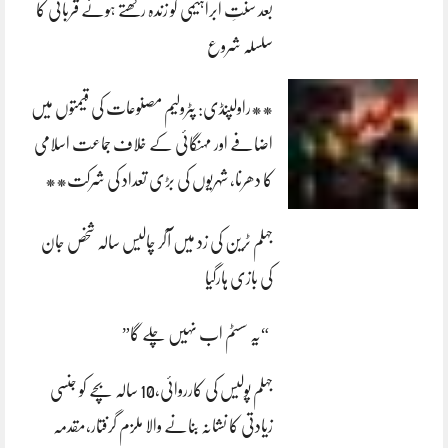
بعد سنتِ ابراہیمی کو زندہ رکھتے ہوئے قربانی کا
سلسلہ شروع
**راولپنڈی: پٹرولیم مصنوعات کی قیمتوں میں
اضافے اور مہنگائی کے خلاف جماعت اسلامی
کا دھرنا، شہریوں کی بڑی تعداد کی شرکت**
جہلم ٹرین کی زد میں آکر چالیس سالہ شخص جان
کی بازی ہارگیا
“یہ سسٹم اب نہیں چلے گا”
جہلم پولیس کی کارروائی،10 سالہ بچے کو جنسی
زیادتی کا نشانہ بنانے والا ملزم گرفتار،مقدمہ