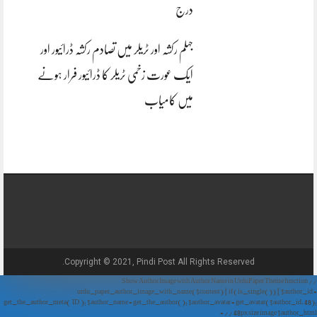
درج
جہلم رکشہ اور ٹریلر میں تصادم رکشہ ڈرائیور اور
ایک عورت زخمی ٹریلر کا ڈرائیور فرار ہونے
میں کامیاب
Copyright © 2021, Pindi Post All Rights Reserved.
// Show Author Image with Author Name in UrduPaper Theme function
urdu_paper_author_image_with_name($content) { if (is_single()) { $author_id =
get_the_author_meta('ID'); $author_name = get_the_author(); $author_avatar = get_avatar($author_id, 48);
// 48px size image $author_html = '