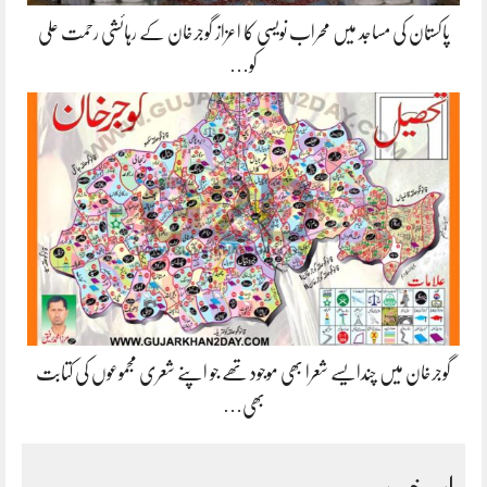
پاکستان کی مساجد میں محراب نویسی کا اعزاز گوجرخان کے رہائشی رحمت علی
کو…
گوجرخان میں چندایسے شعرا بھی موجود تھے جو اپنے شعری مجموعوں کی کتابت
بھی…
اہم خبریں