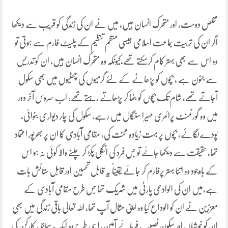
مخلص دوست، اور متحرک انسان ہیں، میں نے ان کی زندگی کو قریب سے دیکھا
اگر ان کی تربیت جماعت اسلامی جیسی منظم تنظیم کے پلیٹ فارم سے ہوتی تو
وہ اس سے بھی بہتر کام کرسکتے تھے،کیونکہ وہ متحرک انسان ہیں، ان کو تدریس
سے جنون ہے ، بچوں کو پڑھانے کے لئے گرمیوں کی چھٹیوں میں بھی سکول
آجاتے تھے، شام تک بچوں کو بٹھا کر پڑھاتے رہتے تھے، اب سروس آخر دور
میں وہ گورنمنٹ پرائمری مہیرا سنگال میں رہے، سکول کی چار دیواری بنوائی،
پودے لگائے، بچوں پر بہت زیادہ محنت کی، مقامی آبادی کا ان پر بھرپور اعتماد
تھا، حقیقت سے دیکھا جائے تو جس فرد کی انگلی پکڑ کر چلنے والا کوئی نہ ہو اس
کے باوجود وہ اتنا بہتر پرفارم کر جائے یقیناً یہ قابل تحسین اور قابل ستائش بات
ہے،میں ان کی الوادعی پارٹی میں شریک تھا جس طرح مقامی آبادی کے
معززین نے ان کو الوداع کیا وہ اپنی مثال آپ تھا، اللہ تعالیٰ باقی زندگی میں بھی
ان کو خوشیاں اور سکون نصیب فرمائے آمین، اسی طرح وہ ایک سماجی کارکن کی