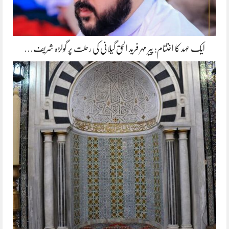
ایک عہد کا اختتام: پیر مہر فرید الحق گیلانی کی رحلت پر گولڑہ شریف…