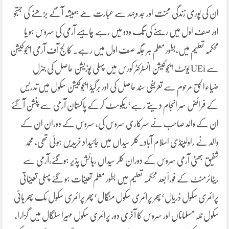
ان کی پوری زندگی محنت اور جد وجہد سے عبارت ھے ہمیشہ آگے بڑھنے کی جستجو
اور صف اول میں رہنے کی تگ ودو میں رہے چاہیے آرمی کی سروس ہو یا
محکمہ تعلیم میں،بطور معلم ہر جگہ صف اول میں رہے۔ کالج آف آرمی ایجوکیشن
سے UEi یونٹ ایجوکیشن انسٹرکٹر کورس میں پہلی پوزیشن حاصل کی جنرل
ضیاءالحق مرحوم سے تعریفی سند حاصل کی اور برگیڈ ایجوکیشن سکول میں تدریس
کے فرائض سر انجام دیتے رہے‘ریکوسٹ کرکے پاکستان آرمی سے پنشن آگئے
ان کے والد صاحب نے سرکاری سروس کی، سروس کے دوران ان کے
والد نے راولپنڈی اسلام آباد۔کلر سیداں میں جائیداد خریدیں ہوئی تھی، محمد
شفیق بھٹی آرمی سروس کے دوران کلر سیداں رہائش پذیر ہوگئے،آرمی سے
ریٹائرمنٹ کے فوراً بعد محکمہ تعلیم میں بطور معلم تعینات ہو گئے پہلی تعیناتی
پرائمری سکول ڈریال‘پھر پرائمری سکول منگال‘پھر پرائمری سکول مک پھر ہائی
سکول نلہ مسلماناں اور سروس کا آخری دور پرائمری سکول مہیرا سنگال میں گزارا،