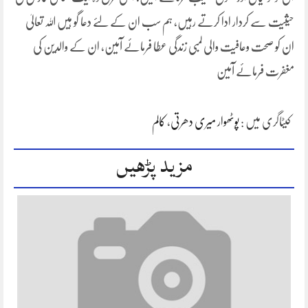
حیثیت سے کردار ادا کرتے رہیں، ہم سب ان کے لئے دعا گو ہیں اللہ تعالیٰ
ان کو صحت وعافیت والی لمبی زندگی عطا فرمائے آمین، ان کے والدین کی
مغفرت فرمائے آمین
کیٹاگری میں :
پوٹھوار میری دھرتی
،
کالم
مزید پڑھیں