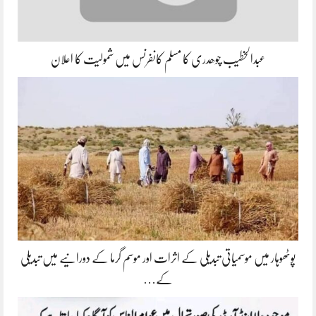
عبدالخطیب چوھدری کا مسلم کانفرنس میں شمولیت کا اعلان
پوٹھوہار میں موسمیاتی تبدیلی کے اثرات اور موسم گرما کے دورانیے میں تبدیلی
کے…