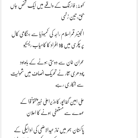
کہوٹہ: فائرنگ کے واقعے میں ایک شخص جاں
بحق، تین زخمی
انجینئر قمراسلام راجہ کی کمبوڈیا سے ہنگامی کال
پر چکری میں 16 افراد کا کامیاب ریسکیو
عمران خان سے دوستی ہونے کے باوجود
چودھری نثار نے تحریک انصاف میں شمولیت
سے انکاری رہے
علی امین گنڈاپور کا وزیراعلیٰ خیبرپختونخوا کے
عہدے سے مستعفی ہونے کا اعلان
پاکستان بھر میں نمازِ عیدالاضحی کی ادائیگی کے