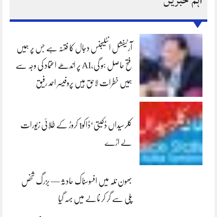
آرٹیفشل انٹلیجنس دجال کا فتنہ ہے جس پر ہمیں
فتح حاصل ہو گی،AI پر اندھے اعتماد کی وجہ سے
ہمیں خطرات لاحق ہیں پروفیسر احمد رفیق
کلرسیداں ڈکیتی‘ڈاکو1 کروڑ کے طلائی زیورات
لے اڑے
بھون نلہ میں افسوسناک حادثہ — بزرگ شخص
پلی سے گر کر نالے میں بہہ گیا