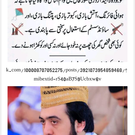
book.com/100008707052275/posts/3921073954859468/?
mibextid=rS40aB7S9Ucbxw6v