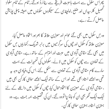
پھر اس سکول سے بہت باعزت طریقے سے ریٹائرڈ ہوگئے۔تمام کے تمام سکولز
تحصیل کلرسیداں اور ضلع راولپنڈی کے سینکڑوں سکولوں میں ہمیشہ پہلی پوزیشن
حاصل کرتے رہے،
وہ جس سکول میں بھی گئے عوام اور معززین علاقہ کا بھرہور اعتماد حاصل کیا،
معززین علاقہ کو سکول اور بچوں کی سرگرمیوں میں برابر شریک رکھا،یوں جس سکول
میں بھی گئے مقامی آبادی میں عزت اور احترام کے ساتھ رہے، مقامی آبادی
کے تعاون سے بچوں کو سکول میں لائے، سکولوں کی تعمیرات کے بہت
سارے کام مقامی آبادی کے تعاون سے مکمل کئے، اس کی بنیادی وجہ یہ
تھی وہ اچھے استاد بھی تھے اور اس کے ساتھ ایک اچھے سماجی کارکن بھی ہیں
، مقامی آبادی کے معززین کا اعتماد بحال کیا، بچوں کو سکول میں داخلے کے لئے
ایک ایک گھر بھی ان کو جانا پڑا تو وہ گئے، ان کی شخصیت ہمہ جہت ہے، وہ
بہترین استاد، بہترین سماجی کارکن،