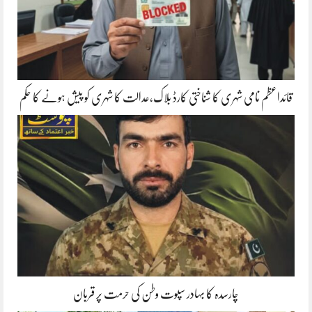
قائداعظم نامی شہری کا شناختی کارڈ بلاک،عدالت کا شہری کو پیش ہونے کا حکم
چارسدہ کا بہادر سپوت وطن کی حرمت پر قربان