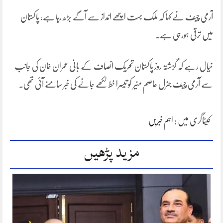
آرمی چیف نے کہا کہ ملک بہت اچھے انداز سے آگے بڑھ رہا ہے، پاکستان
میں ترقی ہورہی ہے۔
خیال رہے کہ گزشتہ روز پاکستان تحریک انصاف کے بانی عمران خان کی جانب
سے آرمی چیف جنرل عاصم منیر کو تیسرا خط لکھے جانے کی خبر سامنے آئی تھی۔
کیٹاگری میں :
اہم خبریں
مزید پڑھیں