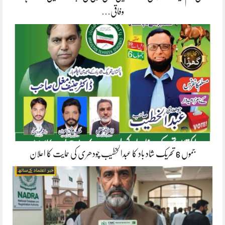
وفاقی…
جموں 6 تحریک شاد باد کا عبدالخطیب چودھری کی حمایت کا اعلان