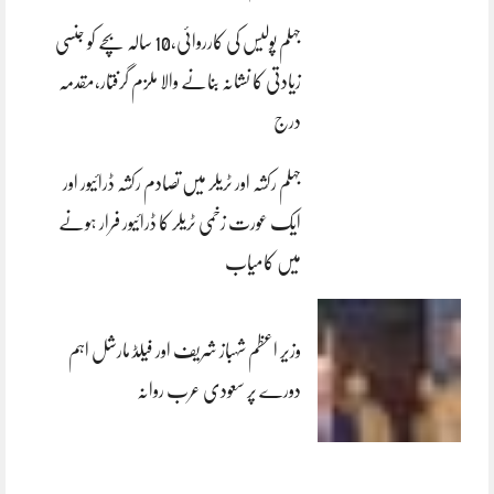
جہلم پولیس کی کارروائی،10 سالہ بچے کو جنسی
زیادتی کا نشانہ بنانے والا ملزم گرفتار،مقدمہ
درج
جہلم رکشہ اور ٹریلر میں تصادم رکشہ ڈرائیور اور
ایک عورت زخمی ٹریلر کا ڈرائیور فرار ہونے
میں کامیاب
وزیر اعظم شہباز شریف اور فیلڈ مارشل اہم
دورے پر سعودی عرب روانہ