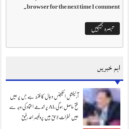
browser for the next time I comment.
اہم خبریں
آرٹیفشل انٹلیجنس دجال کا فتنہ ہے جس پر ہمیں
فتح حاصل ہو گی،AI پر اندھے اعتماد کی وجہ سے
ہمیں خطرات لاحق ہیں پروفیسر احمد رفیق