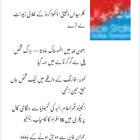
کلرسیداں ڈکیتی‘ڈاکو1 کروڑ کے طلائی زیورات
لے اڑے
بھون نلہ میں افسوسناک حادثہ — بزرگ شخص
پلی سے گر کر نالے میں بہہ گیا
کہوٹہ: فائرنگ کے واقعے میں ایک شخص جاں
بحق، تین زخمی
انجینئر قمراسلام راجہ کی کمبوڈیا سے ہنگامی کال
پر چکری میں 16 افراد کا کامیاب ریسکیو
عمران خان سے دوستی ہونے کے باوجود