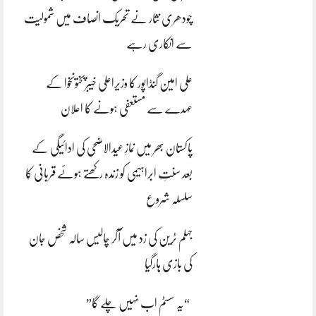
چودھری نثار نے تحریک انصاف میں شمولیت
سے انکاری رہے
علی امین گنڈاپور کا وزیراعلیٰ خیبرپختونخوا کے
عہدے سے مستعفی ہونے کا اعلان
پاکستان بھر میں نمازِ عیدالاضحی کی ادائیگی کے
بعد سنتِ ابراہیمی کو زندہ رکھتے ہوئے قربانی کا
سلسلہ شروع
جہلم ٹرین کی زد میں آکر چالیس سالہ شخص جان
کی بازی ہارگیا
“یہ سسٹم اب نہیں چلے گا”