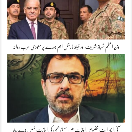
وزیر اعظم شہباز شریف اور فیلڈ مارشل اہم دورے پر سعودی عرب روانہ
آئی ایم ایف مخصوص اوقات میں سستی بجلی کی اجازت نہیں دے رہا،