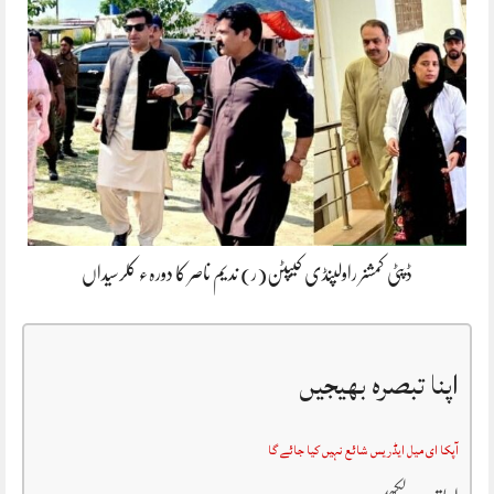
ڈپٹی کمشنر راولپنڈی کیپٹن(ر) ندیم ناصر کا دورہء کلرسیداں
اپنا تبصرہ بھیجیں
آپکا ای میل ایڈریس شائع نہیں کیا جائے گا