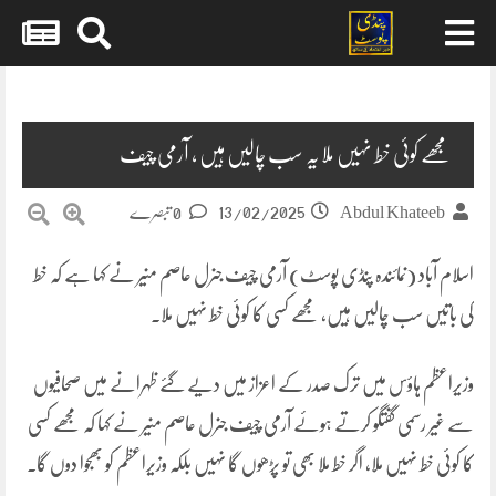
Skip
to
content
مجھے کوئی خط نہیں ملا یہ سب چالیں ہیں ، آرمی چیف
13/02/2025
Abdul Khateeb
0 تبصرے
اسلام آباد (نمائندہ پنڈی پوسٹ) آرمی چیف جنرل عاصم منیر نے کہا ہے کہ خط
کی باتیں سب چالیں ہیں، مجھے کسی کا کوئی خط نہیں ملا۔
وزیراعظم ہاؤس میں ترک صدر کے اعزاز میں دیے گئے ظہرانے میں صحافیوں
سے غیر رسمی گفتگو کرتے ہوئے آرمی چیف جنرل عاصم منیر نے کہا کہ مجھے کسی
کا کوئی خط نہیں ملا، اگر خط ملا بھی تو پڑھوں گا نہیں بلکہ وزیراعظم کو بھجوا دوں گا۔